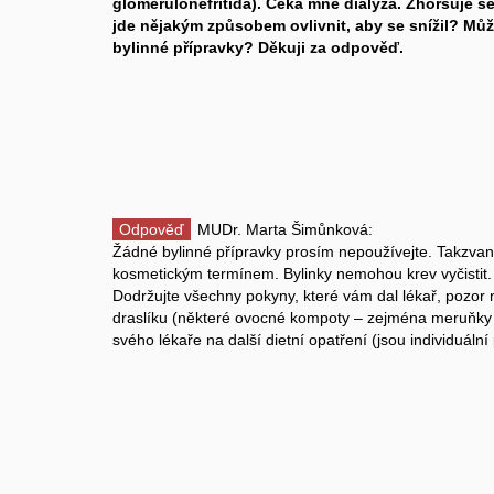
glomerulonefritida). Čeká mne dialýza. Zhoršuje se 
jde nějakým způsobem ovlivnit, aby se snížil? Můž
bylinné přípravky? Děkuji za odpověď.
Odpověď
MUDr. Marta Šimůnková:
Žádné bylinné přípravky prosím nepoužívejte. Takzvané
kosmetickým termínem. Bylinky nemohou krev vyčistit.
Dodržujte všechny pokyny, které vám dal lékař, pozo
draslíku (některé ovocné kompoty – zejména meruňky 
svého lékaře na další dietní opatření (jsou individuáln