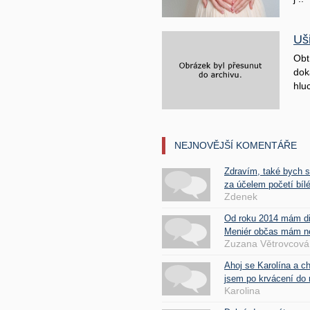
Uš
Obt
doká
hluc
NEJNOVĚJŠÍ KOMENTÁŘE
Zdravím, také bych 
za účelem početí bílé
Zdenek
Od roku 2014 mám d
Meniér občas mám nes
Zuzana Větrovcová
Ahoj se Karolína a c
jsem po krvácení do 
Karolina