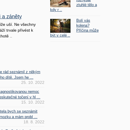
ztuhlé tělo a
kdy r ..
i a záněty
Bolí vás
íže uší. Ne všechny
kolena?
ží trvale přivést k
Příčina může
být v celé ..
hotě ..
se rád seznámil z někým
ho dítě. Jsem he ...
25. 10. 2022
iagnostikovanou nemoc
kutečné točení v hl ...
15. 10. 2022
htela bych se seznámit
mozku a mám probl ...
18. 8. 2022