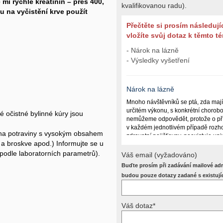
mi rychle kreatinin – přes 400,
kvalifikovanou radu).
u na vyčistění krve použít
Přečtěte si prosím následují
vložíte svůj dotaz k těmto 
- Nárok na lázně
- Výsledky vyšetření
Nárok na lázně
Mnoho návštěvníků se ptá, zda maj
určitém výkonu, s konkrétní chorob
 očistné bylinné kúry jsou
nemůžeme odpovědět, protože o př
v každém jednotlivém případě rozho
r na potraviny s vysokým obsahem
zdravotní pojišťovny, neexistuje un
a broskve apod.) Informujte se u
lázně poskytují a kdy ne. Záleží n
í podle laboratorních parametrů).
(kuřáctví, inkontinence), funkčním p
Váš email (vyžadováno)
dalších zdravotních okolnostech.
Buďte prosím při zadávání mailové adr
Požádejte svého ošetřujícího lékaře
budou pouze dotazy zadané s existují
posoudí příslušný revizní lékař. My
odpověď dát nemůžeme.
Váš dotaz*
Výsledky vyšetření