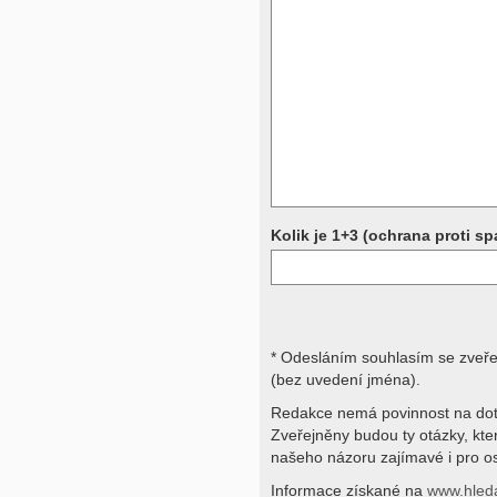
Přístrojová vyšetření (CT, rentgen,
rezonance a další, stejně jako labora
obraz, imunologické vyšetření, bio
jiné) jsou pomocnými metodami a be
stavu nemají takřka žádnou výpově
ničích silách na dálku bez vyšetřen
přístrojových a laboratorních testů 
svými dotazy na interpretaci výsled
obracejte na své lékaře.
Děkujeme za pochopení
Kolik je 1+3 (ochrana proti s
* Odesláním souhlasím se zveř
(bez uvedení jména).
Redakce nemá povinnost na dot
Zveřejněny budou ty otázky, kt
našeho názoru zajímavé i pro os
Informace získané na
www.hled