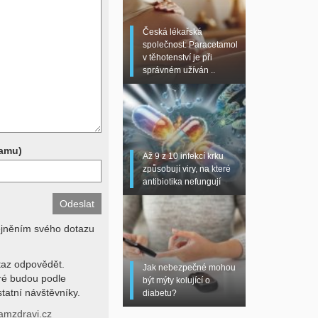
 sono, magnetická
torní testy (krevní
Česká lékařská
chemické parametry a
společnost: Paracetamol
z znalosti klinického
v těhotenství je při
dní hodnotu. Není v
správném užíván ..
í lékařem jen ze závěrů
stanovit diagnózu. Se
ků se proto prosím
pamu)
Až 9 z 10 infekcí krku
způsobují viry, na které
antibiotika nefungují
ejněním svého dotazu
az odpovědět.
Jak nebezpečné mohou
eré budou podle
být mýty kolující o
tatní návštěvníky.
diabetu?
amzdravi.cz