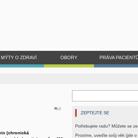
MÝTY O ZDRAVÍ
OBORY
PRÁVA PACIENT
0
ZEPTEJTE SE
Potřebujete radu? Můžete se ze
vin (chronická
Prosíme, uveďte svůj věk (jde o 