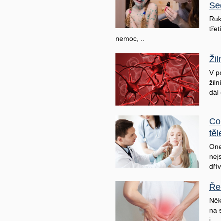
Se
Ruk
třet
nemoc, ..
Ži
V p
žil
dál 
Co
těl
One
nej
dřív
Ře
Něk
na 
j ..