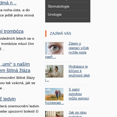
dmá n ..
Stomatologie
a-noha-ústa..a do
Urologie
ice ještě jedna virová
lní trombóza
ZAJÍMÁ VÁS
osledních letech se o
Zájem o
ní trombóze mluví čím
operaci víček
č ..
rychle roste
napří ..
 „umí“ s naším
Hydratace je
em štítná žláza
klíčem k
pružnosti pleti
mocnění štítné žlázy
i ..
sou tak vzácná, jak se
e ..
S patní
ostruhou
může pomoci
č ledvin
fyzioterapi ..
terá onemocnění ledvin
sebe upozorní bolestí či
Jak po ránu
rozhýbat