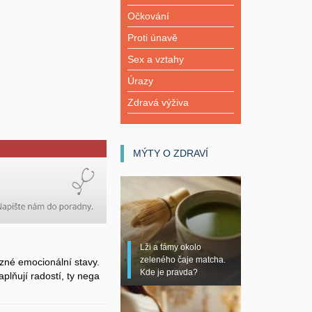
Očkování
Proti únavě
Sex a vztahy
Úrazy
Zdravá výživa
MÝTY O ZDRAVÍ
Lži a fámy okolo
zeleného čaje matcha.
zné emocionální stavy.
Kde je pravda?
plňují radostí, ty nega