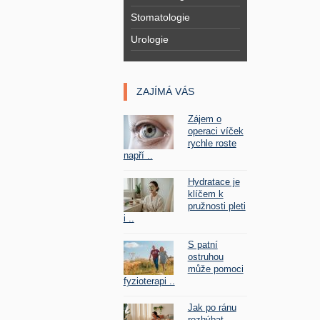
Stomatologie
Urologie
ZAJÍMÁ VÁS
Zájem o
operaci víček
rychle roste
napří ..
Hydratace je
klíčem k
pružnosti pleti
i ..
S patní
ostruhou
může pomoci
fyzioterapi ..
Jak po ránu
rozhýbat