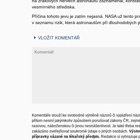
na zrakových nervech astronautů zaznamenal, konstat
vesmírného střediska.
Příčina tohoto jevu je zatím nejasná. NASA už tento p
v seznamu rizik, která astronautům při dlouhodobých 
VLOŽIT KOMENTÁŘ
Komentáře slouží ke svobodné výměně názorů či vyjádření názo
přitom nesmí jakýmkoliv způsobem porušovat zákony ČR, zejm
rasovou, náboženskou či jinou nesnášenlivost. Je také třeba resp
zakázáno zveřejňovat soukromé údaje o jiných osobách.
Výslo
přípravky vázané na lékařský předpis.
Redakce si vyhrazuje 