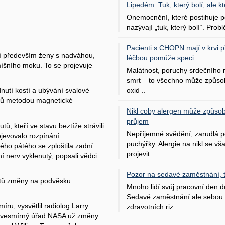
Lipedém: Tuk, který bolí, ale kt
Onemocnění, které postihuje po
nazývají „tuk, který bolí“. Probl
Pacienti s CHOPN mají v krvi pří
jí především ženy s nadváhou,
léčbou pomůže speci ..
míšního moku. To se projevuje
Malátnost, poruchy srdečního
smrt – to všechno může způso
oxid ..
nutí kostí a ubývání svalové
utů metodou magnetické
Nikl coby alergen může způsob
průjem
, kteří ve stavu beztíže strávili
Nepříjemné svědění, zarudlá p
ojevovalo rozpínání
puchýřky. Alergie na nikl se v
ho pátého se zploštila zadní
projevit ..
 nerv vyklenutý, popsali vědci
Pozor na sedavé zaměstnání, tr
nautů změny na podvěsku
Mnoho lidí svůj pracovní den d
Sedavé zaměstnání ale sebou 
míru, vysvětlil radiolog Larry
zdravotních riz ..
ý vesmírný úřad NASA už změny