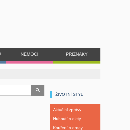
Ů
NEMOCI
PŘÍZNAKY
ŽIVOTNÍ STYL
Aktuální zprávy
Hubnutí a diety
Kouření a drogy