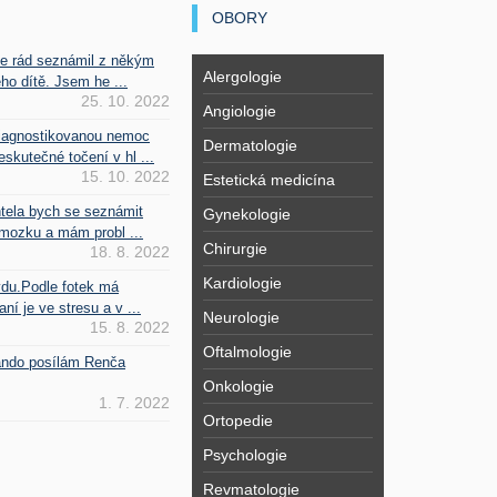
OBORY
se rád seznámil z někým
Alergologie
ho dítě. Jsem he ...
25. 10. 2022
Angiologie
iagnostikovanou nemoc
Dermatologie
kutečné točení v hl ...
15. 10. 2022
Estetická medicína
htela bych se seznámit
Gynekologie
mozku a mám probl ...
Chirurgie
18. 8. 2022
Kardiologie
vdu.Podle fotek má
ní je ve stresu a v ...
Neurologie
15. 8. 2022
Oftalmologie
Fando posílám Renča
Onkologie
1. 7. 2022
Ortopedie
Psychologie
Revmatologie