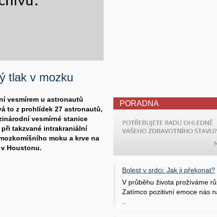
ý tlak v mozku
ání vesmírem u astronautů
PORADNA
á to z prohlídek 27 astronautů,
zinárodní vesmírné stanice
při takzvané intrakraniální
, mozkomíšního moku a krve na
ty v Houstonu.
Bolest v srdci: Jak ji překonat?
V průběhu života prožíváme rů
Zatímco pozitivní emoce nás na
..