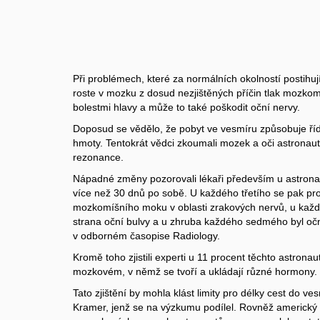
Při problémech, které za normálních okolností postihu
roste v mozku z dosud nezjištěných příčin tlak mozko
bolestmi hlavy a může to také poškodit oční nervy.
Doposud se vědělo, že pobyt ve vesmíru způsobuje říd
hmoty. Tentokrát vědci zkoumali mozek a oči astrona
rezonance.
Nápadné změny pozorovali lékaři především u astronautů
více než 30 dnů po sobě. U každého třetího se pak pr
mozkomíšního moku v oblasti zrakových nervů, u každé
strana oční bulvy a u zhruba každého sedmého byl oční
v odborném časopise Radiology.
Kromě toho zjistili experti u 11 procent těchto astro
mozkovém, v němž se tvoří a ukládají různé hormony.
Tato zjištění by mohla klást limity pro délky cest do ves
Kramer, jenž se na výzkumu podílel. Rovněž americk