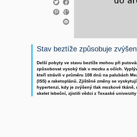
Stav beztíže způsobuje zvýšen
Delší pobyty ve stavu beztíže mohou při putov
způsobovat vysoký tlak v mozku a očích. Vyplýv
kteří strávili v průměru 108 dnů na palubách Me
(ISS) a raketoplánů. Zjištěné změny se vyskytují 
hypertenzi, kdy je zvýšený tlak mozkové tkáně
skelet lebeční, zjistili vědci z Texaské univerzi