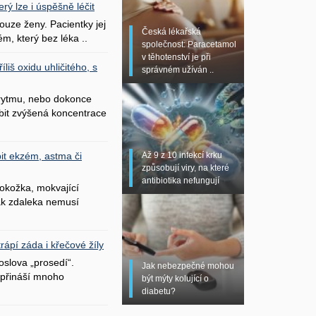
erý lze i úspěšně léčit
uze ženy. Pacientky jej
Česká lékařská
ém, který bez léka ..
společnost: Paracetamol
v těhotenství je při
liš oxidu uhličitého, s
správném užíván ..
 rytmu, nebo dokonce
bit zvýšená koncentrace
Až 9 z 10 infekcí krku
it ekzém, astma či
způsobují viry, na které
antibiotika nefungují
okožka, mokvající
šak zdaleka nemusí
ápí záda i křečové žíly
oslova „prosedí“.
Jak nebezpečné mohou
přináší mnoho
být mýty kolující o
diabetu?