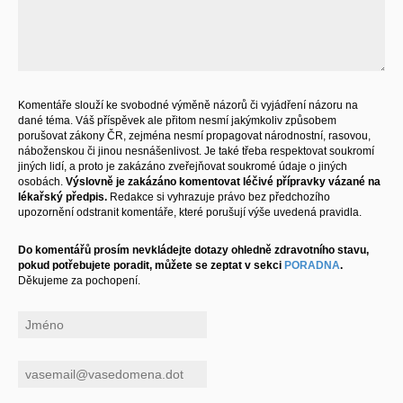
Komentáře slouží ke svobodné výměně názorů či vyjádření názoru na
dané téma. Váš příspěvek ale přitom nesmí jakýmkoliv způsobem
porušovat zákony ČR, zejména nesmí propagovat národnostní, rasovou,
náboženskou či jinou nesnášenlivost. Je také třeba respektovat soukromí
jiných lidí, a proto je zakázáno zveřejňovat soukromé údaje o jiných
osobách.
Výslovně je zakázáno komentovat léčivé přípravky vázané na
lékařský předpis.
Redakce si vyhrazuje právo bez předchozího
upozornění odstranit komentáře, které porušují výše uvedená pravidla.
Do komentářů prosím nevkládejte dotazy ohledně zdravotního stavu,
pokud potřebujete poradit, můžete se zeptat v sekci
PORADNA
.
Děkujeme za pochopení.