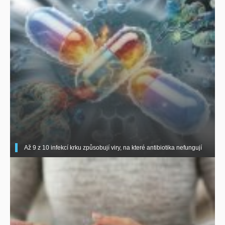
Až 9 z 10 infekcí krku způsobují viry, na které antibiotika nefungují