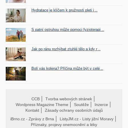
Hydratace je klíčem k pružnosti pleti i ..
S patní ostruhou může pomoci fyzioterapi ..
Jak po ránu rozhýbat ztuhlé tělo a kdy r ..
Bolí vás kolena? Příčina může být v celé ..
CCB
Tvorba webových stránek
Wordpress Magazine Theme
Soutěže
Inzerce
Kontakt
Zásady ochrany osobních údajů
iBrno.cz - Zprávy z Brna
ListyJM.cz - Listy jižní Moravy
Příznaky, projevy onemocnění a léky