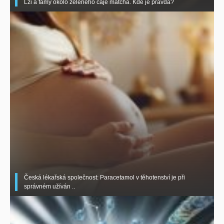
Lži a fámy okolo zeleného čaje matcha. Kde je pravda?
Česká lékařská společnost: Paracetamol v těhotenství je při
správném užíván ..