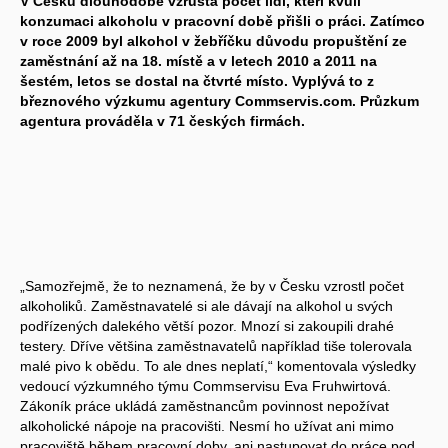
V Česku dlouhodobě vzrůstá počet lidí, kteří kvůli
konzumaci alkoholu v pracovní době přišli o práci. Zatímco
v roce 2009 byl alkohol v žebříčku důvodu propuštění ze
zaměstnání až na 18. místě a v letech 2010 a 2011 na
šestém, letos se dostal na čtvrté místo. Vyplývá to z
březnového výzkumu agentury Commservis.com. Průzkum
agentura prováděla v 71 českých firmách.
„Samozřejmě, že to neznamená, že by v Česku vzrostl počet
alkoholiků. Zaměstnavatelé si ale dávají na alkohol u svých
podřízených dalekého větší pozor. Mnozí si zakoupili drahé
testery. Dříve většina zaměstnavatelů například tiše tolerovala
malé pivo k obědu. To ale dnes neplatí,“ komentovala výsledky
vedoucí výzkumného týmu Commservisu Eva Fruhwirtová.
Zákoník práce ukládá zaměstnancům povinnost nepožívat
alkoholické nápoje na pracovišti. Nesmí ho užívat ani mimo
pracoviště během pracovní doby, ani nastupovat do práce pod