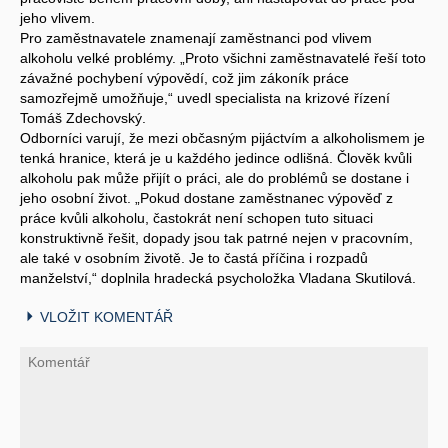
jeho vlivem.
Pro zaměstnavatele znamenají zaměstnanci pod vlivem
alkoholu velké problémy. „Proto všichni zaměstnavatelé řeší toto
závažné pochybení výpovědí, což jim zákoník práce
samozřejmě umožňuje,“ uvedl specialista na krizové řízení
Tomáš Zdechovský.
Odborníci varují, že mezi občasným pijáctvím a alkoholismem je
tenká hranice, která je u každého jedince odlišná. Člověk kvůli
alkoholu pak může přijít o práci, ale do problémů se dostane i
jeho osobní život. „Pokud dostane zaměstnanec výpověď z
práce kvůli alkoholu, častokrát není schopen tuto situaci
konstruktivně řešit, dopady jsou tak patrné nejen v pracovním,
ale také v osobním životě. Je to častá příčina i rozpadů
manželství,“ doplnila hradecká psycholožka Vladana Skutilová.
VLOŽIT KOMENTÁŘ