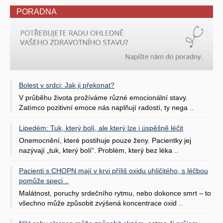
PORADNA
Bolest v srdci: Jak ji překonat?
V průběhu života prožíváme různé emocionální stavy.
Zatímco pozitivní emoce nás naplňují radostí, ty nega ..
Lipedém: Tuk, který bolí, ale který lze i úspěšně léčit
Onemocnění, které postihuje pouze ženy. Pacientky jej
nazývají „tuk, který bolí“. Problém, který bez léka ..
Pacienti s CHOPN mají v krvi příliš oxidu uhličitého, s léčbou
pomůže speci ..
Malátnost, poruchy srdečního rytmu, nebo dokonce smrt – to
všechno může způsobit zvýšená koncentrace oxid ..