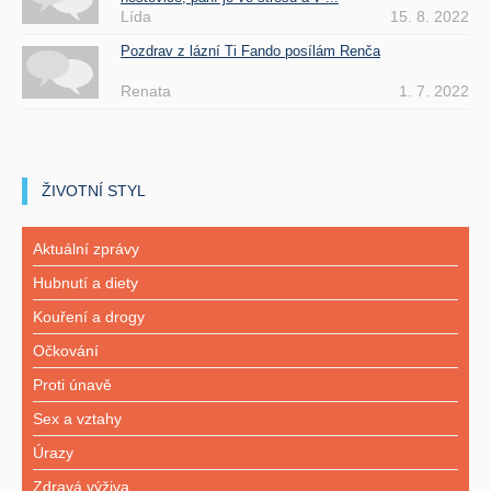
Lída
15. 8. 2022
Pozdrav z lázní Ti Fando posílám Renča
Renata
1. 7. 2022
ŽIVOTNÍ STYL
Aktuální zprávy
Hubnutí a diety
Kouření a drogy
Očkování
Proti únavě
Sex a vztahy
Úrazy
Zdravá výživa