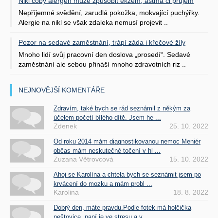
Nikl coby alergen může způsobit ekzém, astma či průjem
Nepříjemné svědění, zarudlá pokožka, mokvající puchýřky.
Alergie na nikl se však zdaleka nemusí projevit ..
Pozor na sedavé zaměstnání, trápí záda i křečové žíly
Mnoho lidí svůj pracovní den doslova „prosedí“. Sedavé
zaměstnání ale sebou přináší mnoho zdravotních riz ..
NEJNOVĚJŠÍ KOMENTÁŘE
Zdravím, také bych se rád seznámil z někým za
účelem početí bílého dítě. Jsem he ...
Zdenek
25. 10. 2022
Od roku 2014 mám diagnostikovanou nemoc Meniér
občas mám neskutečné točení v hl ...
Zuzana Větrovcová
15. 10. 2022
Ahoj se Karolína a chtela bych se seznámit jsem po
krvácení do mozku a mám probl ...
Karolina
18. 8. 2022
Dobrý den, máte pravdu.Podle fotek má holčička
neštovice, paní je ve stresu a v ...