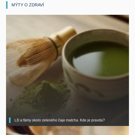
MÝTY O ZDRAVÍ
Lži a fámy okolo zeleného čaje matcha. Kde je pravda?