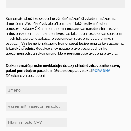
Komentáře slouží ke svobodné výměně názorů či vyjádření názoru na
dané téma. Váš příspěvek ale přitom nesmí jakýmkoliv způsobem
porušovat zákony ČR, zejména nesmí propagovat národnostní, rasovou,
náboženskou či jinou nesnášenlivost. Je také třeba respektovat soukromí
jiných lidí, a proto je zakázáno zveřejňovat soukromé údaje o jiných
osobách.
Výslovně je zakázáno komentovat léčivé přípravky vázané na
lékařský předpis.
Redakce si vyhrazuje právo bez předchozího
upozornění odstranit komentáře, které porušují výše uvedená pravidla.
Do komentářů prosím nevkládejte dotazy ohledně zdravotního stavu,
pokud potřebujete poradit, můžete se zeptat v sekci
PORADNA
.
Děkujeme za pochopení.