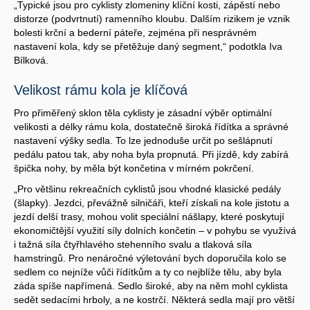
„Typické jsou pro cyklisty zlomeniny klíční kosti, zápěstí nebo
distorze (podvrtnutí) ramenního kloubu. Dalším rizikem je vznik
bolesti krční a bederní páteře, zejména při nesprávném
nastavení kola, kdy se přetěžuje daný segment,“ podotkla Iva
Bílková.
Velikost rámu kola je klíčová
Pro přiměřený sklon těla cyklisty je zásadní výběr optimální
velikosti a délky rámu kola, dostatečně široká řídítka a správné
nastavení výšky sedla. To lze jednoduše určit po sešlápnutí
pedálu patou tak, aby noha byla propnutá. Při jízdě, kdy zabírá
špička nohy, by měla být končetina v mírném pokrčení.
„Pro většinu rekreačních cyklistů jsou vhodné klasické pedály
(šlapky). Jezdci, převážně silničáři, kteří získali na kole jistotu a
jezdí delší trasy, mohou volit speciální nášlapy, které poskytují
ekonomičtější využití síly dolních končetin – v pohybu se využívá
i tažná síla čtyřhlavého stehenního svalu a tlaková síla
hamstringů. Pro nenáročné výletování bych doporučila kolo se
sedlem co nejníže vůči řídítkům a ty co nejblíže tělu, aby byla
záda spíše napřímená. Sedlo široké, aby na něm mohl cyklista
sedět sedacími hrboly, a ne kostrčí. Některá sedla mají pro větší