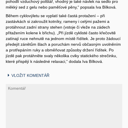
pohodlí vzduchový polštář, vhodný je také návlek na sedlo pro
měkký sed z gelu nebo paměťové pěny,“ popsala Iva Bílková.
Během cyklovýletu se vyplatí také častá protažení – při
zastávkách si zakroužit kotníky, rameny i celými pažemi a
protáhnout zadní strany stehen (vstoje či vleže na zádech
přitažením kolene k břichu). „Při jízdě cyklisté často křečovitě
zatínají ruce nehnutě na jednom místě řídítek. Je proto žádoucí
předejít zánětům šlach a poruchám nervů občasným uvolněním
a protřepáním ruky a obměňovat způsoby držení řídítek. Po
jízdě pak protáhněte svaly několika cviky statického strečinku,
které přispějí k následné relaxaci,“ dodala Iva Bílková.
VLOŽIT KOMENTÁŘ