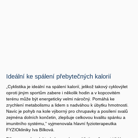
Ideální ke spálení přebytečných kalorií
„Cyklistika je ideální na spálení kalorií, jelikož takový cyklovýlet
oproti jiným sportům zabere i několik hodin a v kopcovitém
terénu může být energeticky velmi náročný. Pomáhá ke
zrychlení metabolismu a lidem s nadváhou k úbytku hmotnosti.
Navíc je pohyb na kole výborný pro chrupavky a posílení svalů
zejména dolních končetin, zlepšuje celkovou kvalitu spánku a
imunitního systému,“ vyjmenovala hlavní fyzioterapeutka
FYZIOkliniky Iva Bílková.