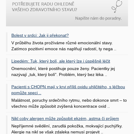
Bolest v srdci: Jak ji překonat?
V průběhu života prožíváme různé emocionální stavy.
Zatímco pozitivní emoce nás naplňují radostí, ty nega ..
Lipedém: Tuk, který bolí, ale který lze i úspěšně léčit
Onemocnění, které postihuje pouze ženy. Pacientky jej
nazývají „tuk, který bolí“. Problém, který bez léka ..
Pacienti s CHOPN mají v krvi příliš oxidu uhličitého, s léčbou
pomůže speci ..
Malátnost, poruchy srdečního rytmu, nebo dokonce smrt – to
všechno může způsobit zvýšená koncentrace oxid ..
Nikl coby alergen může způsobit ekzém, astma či průjem
Nepříjemné svědění, zarudlá pokožka, mokvající puchýřky.
Alergie na nikl se však zdaleka nemusí projevit ..