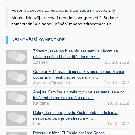
Pozor na sedavé zaměstnání, trápí záda i křečové žíly
Mnoho lidí svůj pracovní den doslova „prosedí“. Sedavé
zaměstnání ale sebou přináší mnoho zdravotních riz ..
NEJNOVĚJŠÍ KOMENTÁŘE
Zdravím, také bych se rád seznámil z někým za
účelem početí bílého dítě. Jsem he ...
Zdenek
25. 10. 2022
Od roku 2014 mám diagnostikovanou nemoc Meniér
občas mám neskutečné točení v hl ...
Zuzana Větrovcová
15. 10. 2022
Ahoj se Karolína a chtela bych se seznámit jsem po
krvácení do mozku a mám probl ...
Karolina
18. 8. 2022
Dobrý den, máte pravdu.Podle fotek má holčička
neštovice, paní je ve stresu a v ...
Lída
15. 8. 2022
Pozdrav z lázní Ti Fando posílám Renča