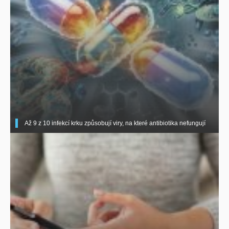
Až 9 z 10 infekcí krku způsobují viry, na které antibiotika nefungují