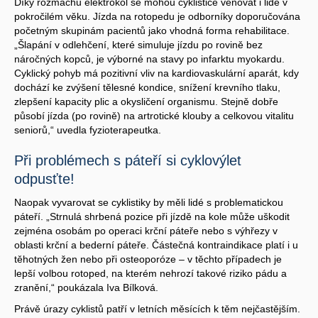
Díky rozmachu elektrokol se mohou cyklistice věnovat i lidé v
pokročilém věku. Jízda na rotopedu je odborníky doporučována
početným skupinám pacientů jako vhodná forma rehabilitace.
„Šlapání v odlehčení, které simuluje jízdu po rovině bez
náročných kopců, je výborné na stavy po infarktu myokardu.
Cyklický pohyb má pozitivní vliv na kardiovaskulární aparát, kdy
dochází ke zvýšení tělesné kondice, snížení krevního tlaku,
zlepšení kapacity plic a okysličení organismu. Stejně dobře
působí jízda (po rovině) na artrotické klouby a celkovou vitalitu
seniorů,“ uvedla fyzioterapeutka.
Při problémech s páteří si cyklovýlet
odpusťte!
Naopak vyvarovat se cyklistiky by měli lidé s problematickou
páteří. „Strnulá shrbená pozice při jízdě na kole může uškodit
zejména osobám po operaci krční páteře nebo s výhřezy v
oblasti krční a bederní páteře. Částečná kontraindikace platí i u
těhotných žen nebo při osteoporóze – v těchto případech je
lepší volbou rotoped, na kterém nehrozí takové riziko pádu a
zranění,“ poukázala Iva Bílková.
Právě úrazy cyklistů patří v letních měsících k těm nejčastějším.