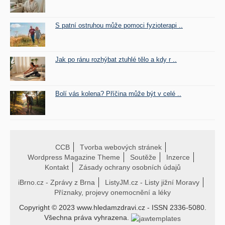
S patní ostruhou může pomoci fyzioterapi ..
Jak po ránu rozhýbat ztuhlé tělo a kdy r ..
Bolí vás kolena? Příčina může být v celé ..
CCB
Tvorba webových stránek
Wordpress Magazine Theme
Soutěže
Inzerce
Kontakt
Zásady ochrany osobních údajů
iBrno.cz - Zprávy z Brna
ListyJM.cz - Listy jižní Moravy
Příznaky, projevy onemocnění a léky
Copyright © 2023 www.hledamzdravi.cz - ISSN 2336-5080.
Všechna práva vyhrazena.