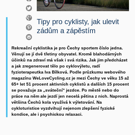
Tipy pro cyklisty, jak ulevit
zádům a zápěstím
Rekreační cyklistika je pro Čechy sportem číslo jedna.
Věnují se jí dvě třetiny obyvatel. Kromě blahodárných
účinků na zdraví má však i svá rizika. Jak jim předcházet
a jak zregenerovat tělo po cyklovýletu, radí
fyzioterapeutka Iva Bílková. Podle průzkumu webového
magazínu WeLoveCycling.cz je mezi Čechy ve věku 15 až
65+ let 51 procent aktivních cyklistů a dalších 15 procent
se považuje za „sváteční“ jezdce. Po městě nebo do
práce na něm ale jezdí jen necelá pětina z nich. Naprostá
většina Čechů kola využívá k výletování. Na
cykloturistice vyzdvihují nejenom zlepšení fyzické
kondice, ale i psychickou relaxaci.