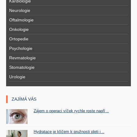
Kardiologie
Neurologie
Oftalmologie
Onkologie
Ortopedie
Psychologie
Revmatologie
Stomatologie
Urologie
ZAJÍMÁ VÁS
Zájem o operaci víček rychle roste napří ..
Hydratace je klíčem k pružnosti pleti i ..