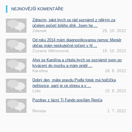
NEJNOVĚJŠÍ KOMENTÁŘE
Zdravím, také bych se rád seznámil z někým za
účelem početí bílého dítě. Jsem he ...
Zdenek
25. 10. 2022
Od roku 2014 mám diagnostikovanou nemoc Meniér
občas mám neskutečné točení v hl ...
Zuzana Větrovcová
15. 10. 2022
Ahoj se Karolína a chtela bych se seznámit jsem po
krvácení do mozku a mám probl ...
Karolina
18. 8. 2022
Dobrý den, máte pravdu.Podle fotek má holčička
neštovice, paní je ve stresu a v ...
Lída
15. 8. 2022
Pozdrav z lázní Ti Fando posílám Renča
Renata
1. 7. 2022