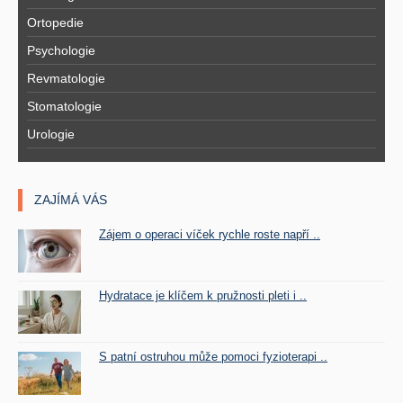
Ortopedie
Psychologie
Revmatologie
Stomatologie
Urologie
ZAJÍMÁ VÁS
Zájem o operaci víček rychle roste napří ..
Hydratace je klíčem k pružnosti pleti i ..
S patní ostruhou může pomoci fyzioterapi ..