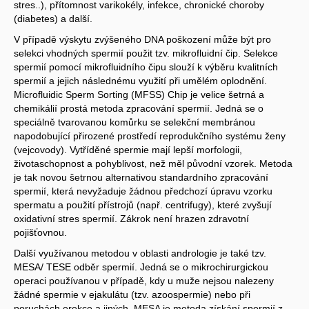
stres..), přítomnost varikokély, infekce, chronické choroby
(diabetes) a další.
V případě výskytu zvýšeného DNA poškození může být pro
selekci vhodných spermií použit tzv. mikrofluidní čip. Selekce
spermií pomocí mikrofluidního čipu slouží k výběru kvalitních
spermií a jejich následnému využití při umělém oplodnění.
Microfluidic Sperm Sorting (MFSS) Chip je velice šetrná a
chemikálií prostá metoda zpracování spermií. Jedná se o
speciálně tvarovanou komůrku se selekční membránou
napodobující přirozené prostředí reprodukčního systému ženy
(vejcovody). Vytříděné spermie mají lepší morfologii,
životaschopnost a pohyblivost, než měl původní vzorek. Metoda
je tak novou šetrnou alternativou standardního zpracování
spermií, která nevyžaduje žádnou předchozí úpravu vzorku
spermatu a použití přístrojů (např. centrifugy), které zvyšují
oxidativní stres spermií. Zákrok není hrazen zdravotní
pojišťovnou.
Další využívanou metodou v oblasti andrologie je také tzv.
MESA/ TESE odběr spermií. Jedná se o mikrochirurgickou
operaci používanou v případě, kdy u muže nejsou nalezeny
žádné spermie v ejakulátu (tzv. azoospermie) nebo při
poruchách erekce a jiných. MESA je metoda získání spermií z