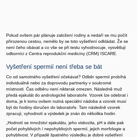
Pokud ovšem pár plánuje založení rodiny a nedaří se mu počít
přirozenou cestou, nemělo by se toto vyšetření odkládat. Že se
není čeho obávat a co vše se při testu vyhodnocuje, vysvětlují
odborníci z Centra reprodukční medicíny (CRM) ISCARE.
Vyšetření spermií není třeba se bát
Co od samotného vyšetření očekávat? Odběr spermií probíhá
individuálně nebo za doprovodu partnerky v soukromé
místnosti. Čas odběru není nikterak omezen. Následně muž
předá ejakulát do andrologické laboratoře. Vzorek lze odebrat i
doma, je k tomu ovšem nutná speciální nádoba a vzorek musí
být do hodiny doručen do laboratoře. Tam následně vzorek
zpracují, vyhodnotí a výsledek je znán do několika hodin.
„Hodnotí se množství ejakulátu, jeho viskozita, pH a dále pak
počet pohyblivých / nepohyblivých spermií, jejich morfologie a
pohyblivost. V případě špatného výsledku je dobré vyšetření