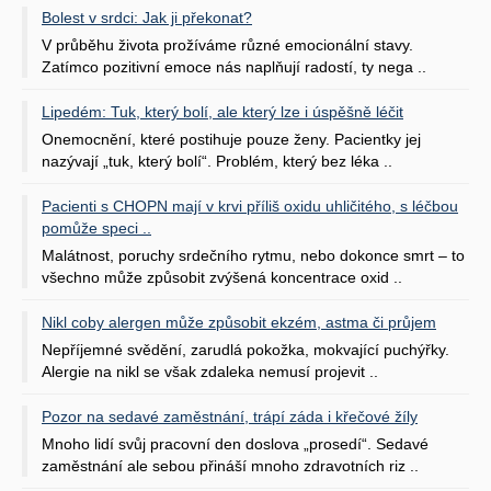
Bolest v srdci: Jak ji překonat?
V průběhu života prožíváme různé emocionální stavy.
Zatímco pozitivní emoce nás naplňují radostí, ty nega ..
Lipedém: Tuk, který bolí, ale který lze i úspěšně léčit
Onemocnění, které postihuje pouze ženy. Pacientky jej
nazývají „tuk, který bolí“. Problém, který bez léka ..
Pacienti s CHOPN mají v krvi příliš oxidu uhličitého, s léčbou
pomůže speci ..
Malátnost, poruchy srdečního rytmu, nebo dokonce smrt – to
všechno může způsobit zvýšená koncentrace oxid ..
Nikl coby alergen může způsobit ekzém, astma či průjem
Nepříjemné svědění, zarudlá pokožka, mokvající puchýřky.
Alergie na nikl se však zdaleka nemusí projevit ..
Pozor na sedavé zaměstnání, trápí záda i křečové žíly
Mnoho lidí svůj pracovní den doslova „prosedí“. Sedavé
zaměstnání ale sebou přináší mnoho zdravotních riz ..