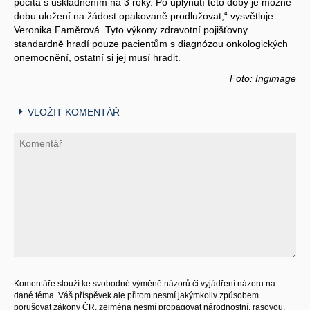
počítá s uskladněním na 3 roky. Po uplynutí této doby je možné
dobu uložení na žádost opakovaně prodlužovat,“ vysvětluje
Veronika Faměrová. Tyto výkony zdravotní pojišťovny
standardně hradí pouze pacientům s diagnózou onkologických
onemocnění, ostatní si jej musí hradit.
Foto: Ingimage
VLOŽIT KOMENTÁŘ
Komentáře slouží ke svobodné výměně názorů či vyjádření názoru na
dané téma. Váš příspěvek ale přitom nesmí jakýmkoliv způsobem
porušovat zákony ČR, zejména nesmí propagovat národnostní, rasovou,