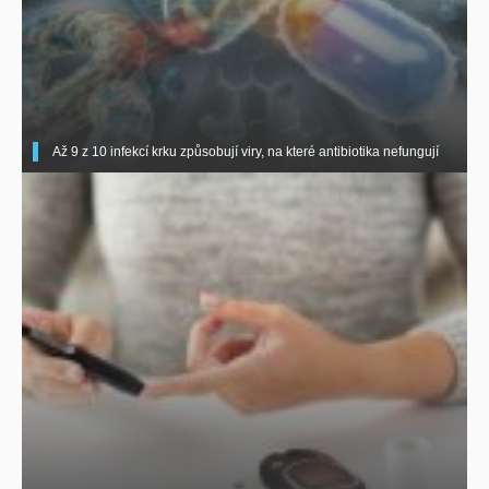
Až 9 z 10 infekcí krku způsobují viry, na které antibiotika nefungují