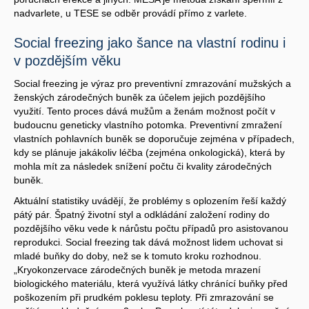
nadvarlete, u TESE se odběr provádí přímo z varlete.
Social freezing jako šance na vlastní rodinu i
v pozdějším věku
Social freezing je výraz pro preventivní zmrazování mužských a
ženských zárodečných buněk za účelem jejich pozdějšího
využití. Tento proces dává mužům a ženám možnost počít v
budoucnu geneticky vlastního potomka. Preventivní zmražení
vlastních pohlavních buněk se doporučuje zejména v případech,
kdy se plánuje jakákoliv léčba (zejména onkologická), která by
mohla mít za následek snížení počtu či kvality zárodečných
buněk.
Aktuální statistiky uvádějí, že problémy s oplozením řeší každý
pátý pár. Špatný životní styl a odkládání založení rodiny do
pozdějšího věku vede k nárůstu počtu případů pro asistovanou
reprodukci. Social freezing tak dává možnost lidem uchovat si
mladé buňky do doby, než se k tomuto kroku rozhodnou.
„Kryokonzervace zárodečných buněk je metoda mrazení
biologického materiálu, která využívá látky chránící buňky před
poškozením při prudkém poklesu teploty. Při zmrazování se