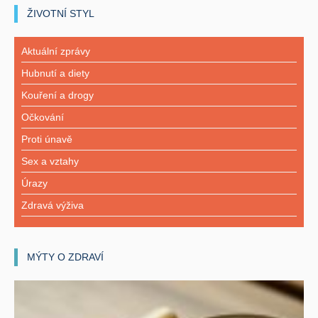
ŽIVOTNÍ STYL
Aktuální zprávy
Hubnutí a diety
Kouření a drogy
Očkování
Proti únavě
Sex a vztahy
Úrazy
Zdravá výživa
MÝTY O ZDRAVÍ