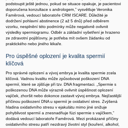
podstoupit ještě jednou, pokud se situace opakuje, je pacientovi
doporučena konzultace s andrologem,” vysvětluje Veronika
Faměrová, vedoucí laboratoře CRM ISCARE. Důležité je
dodržení pohlavní abstinence (2 až 5 dnů) před odběrem
vzorku, nesplnění této podmínky může negativně ovlivnit
výsledky spermiogramu. Odběr a základní vyšetření je hrazeno
ze zdravotní pojišťovny, je potřeba mít ovšem žádanku od
praktického nebo jiného lékaře.
Pro úspěšné oplození je kvalita spermií
klíčová
Pro správné oplození a vývoj embrya je kvalita spermie zcela
klíčová. Vadnou kvalitu může způsobovat poškození DNA
spermií, které se zjišťuje při tzv. DNA fragmentaci. „Spermie s
poškozenou DNA může výrazně ovlivnit úspěšnost oplození
vajíček, zhoršit nebo dokonce zastavit vývoj embrya. Nejčastější
příčinou poškození DNA u spermií je oxidativní stres. Zvýšená
hladina oxidativního stresu v ejakulátu mimo jiné snižuje
pohyblivost spermií a znesnadňuje fúzi spermie s vajíčkem,”
dodává vedoucí laboratoře Faměrová. Mezi prokázané příčiny
oxidativního stresu patří nezdravý životní styl (kouření, alkohol,