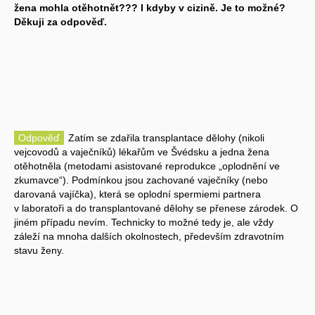
žena mohla otěhotnět??? I kdyby v cizině. Je to možné?
Děkuji za odpověď.
Odpověď
Zatím se zdařila transplantace dělohy (nikoli
vejcovodů a vaječníků) lékařům ve Švédsku a jedna žena
otěhotněla (metodami asistované reprodukce „oplodnění ve
zkumavce“). Podmínkou jsou zachované vaječníky (nebo
darovaná vajíčka), která se oplodní spermiemi partnera
v laboratoři a do transplantované dělohy se přenese zárodek. O
jiném případu nevím. Technicky to možné tedy je, ale vždy
záleží na mnoha dalších okolnostech, především zdravotním
stavu ženy.