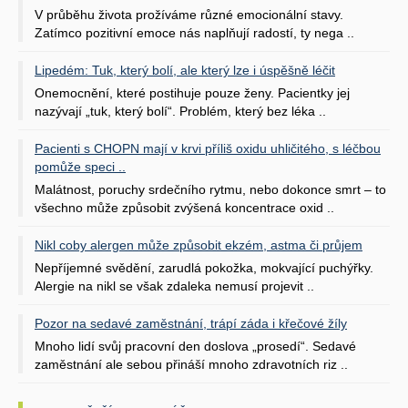
V průběhu života prožíváme různé emocionální stavy.
Zatímco pozitivní emoce nás naplňují radostí, ty nega ..
Lipedém: Tuk, který bolí, ale který lze i úspěšně léčit
Onemocnění, které postihuje pouze ženy. Pacientky jej
nazývají „tuk, který bolí“. Problém, který bez léka ..
Pacienti s CHOPN mají v krvi příliš oxidu uhličitého, s léčbou
pomůže speci ..
Malátnost, poruchy srdečního rytmu, nebo dokonce smrt – to
všechno může způsobit zvýšená koncentrace oxid ..
Nikl coby alergen může způsobit ekzém, astma či průjem
Nepříjemné svědění, zarudlá pokožka, mokvající puchýřky.
Alergie na nikl se však zdaleka nemusí projevit ..
Pozor na sedavé zaměstnání, trápí záda i křečové žíly
Mnoho lidí svůj pracovní den doslova „prosedí“. Sedavé
zaměstnání ale sebou přináší mnoho zdravotních riz ..