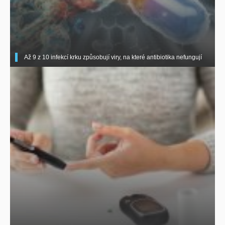
Až 9 z 10 infekcí krku způsobují viry, na které antibiotika nefungují