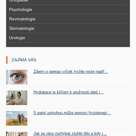
Ortopedie
Psychologie
Revmatologie
Stomatologie
Urologie
ZAJÍMÁ VÁS
Zájem o operaci víček rychle roste napří ..
Hydratace je klíčem k pružnosti pleti i ..
S patní ostruhou může pomoci fyzioterapi ..
Jak po ránu rozhýbat ztuhlé tělo a kdy r ..