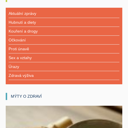
Aktuální zprávy
Hubnutí a diety
Kouření a drogy
Očkování
Proti únavě
Sex a vztahy
Úrazy
Zdravá výživa
MÝTY O ZDRAVÍ