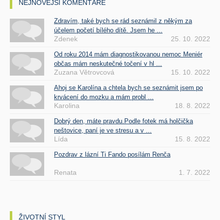
NEJNOVĚJŠÍ KOMENTÁŘE
Zdravím, také bych se rád seznámil z někým za
účelem početí bílého dítě. Jsem he ...
Zdenek
25. 10. 2022
Od roku 2014 mám diagnostikovanou nemoc Meniér
občas mám neskutečné točení v hl ...
Zuzana Větrovcová
15. 10. 2022
Ahoj se Karolína a chtela bych se seznámit jsem po
krvácení do mozku a mám probl ...
Karolina
18. 8. 2022
Dobrý den, máte pravdu.Podle fotek má holčička
neštovice, paní je ve stresu a v ...
Lída
15. 8. 2022
Pozdrav z lázní Ti Fando posílám Renča
Renata
1. 7. 2022
ŽIVOTNÍ STYL