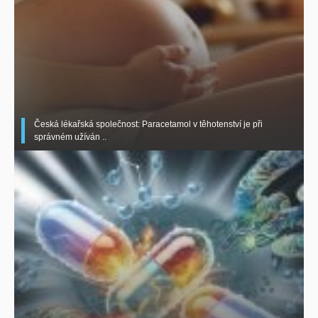
Česká lékařská společnost: Paracetamol v těhotenství je při
správném užíván ..