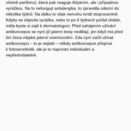
včetně parfému), která pak reaguje štípáním, ale i případnou
vyrážkou. Na to nefungují antialergika, to zpravidla odezní do
několika týdnů. Na dálku to však nemohu tvrdit stoprocentně.
Kdyby se objevila vyrážka, nebo to po 6 týdnech pořád zlobilo,
měla byste si zajít k dermatologovi. Před zahájením užívání
antikoncepce se nyní již jaterní testy nedělají, jen když má před
tím žena nějaké jaterní onemocnění. Zda nyní začít užívat
antikoncepci – to je nejisté – někdy antikoncepce přispívá
k fotosenzitivitě, ale je to naprosto individuální a
nepředvídatelné.