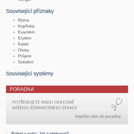
Související příznaky
Rýma
Kopřivka
Exantém
Erytém
Kašel
Otoky
Průjem
Svědění
Související systémy
PORADNA
Bolest v srdci: Jak ji překonat?