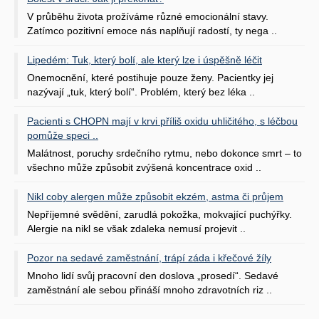
V průběhu života prožíváme různé emocionální stavy.
Zatímco pozitivní emoce nás naplňují radostí, ty nega ..
Lipedém: Tuk, který bolí, ale který lze i úspěšně léčit
Onemocnění, které postihuje pouze ženy. Pacientky jej
nazývají „tuk, který bolí“. Problém, který bez léka ..
Pacienti s CHOPN mají v krvi příliš oxidu uhličitého, s léčbou
pomůže speci ..
Malátnost, poruchy srdečního rytmu, nebo dokonce smrt – to
všechno může způsobit zvýšená koncentrace oxid ..
Nikl coby alergen může způsobit ekzém, astma či průjem
Nepříjemné svědění, zarudlá pokožka, mokvající puchýřky.
Alergie na nikl se však zdaleka nemusí projevit ..
Pozor na sedavé zaměstnání, trápí záda i křečové žíly
Mnoho lidí svůj pracovní den doslova „prosedí“. Sedavé
zaměstnání ale sebou přináší mnoho zdravotních riz ..