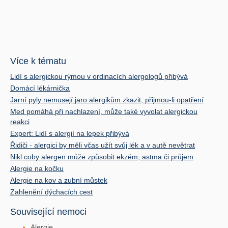
Více k tématu
Lidí s alergickou rýmou v ordinacích alergologů přibývá
Domácí lékárnička
Jarní pyly nemusejí jaro alergikům zkazit, přijmou-li opatření
Med pomáhá při nachlazení, může také vyvolat alergickou
reakci
Expert: Lidí s alergií na lepek přibývá
Řidiči - alergici by měli včas užít svůj lék a v autě nevětrat
Nikl coby alergen může způsobit ekzém, astma či průjem
Alergie na kočku
Alergie na kov a zubní můstek
Zahlenění dýchacích cest
Související nemoci
Alergie