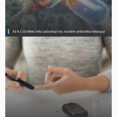
Až 9 z 10 infekcí krku způsobují viry, na které antibiotika nefungují