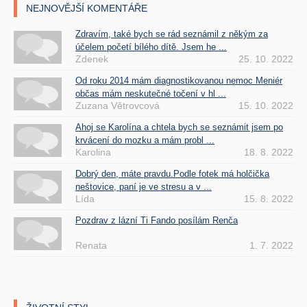
NEJNOVĚJŠÍ KOMENTÁŘE
Zdravím, také bych se rád seznámil z někým za
účelem početí bílého dítě. Jsem he ...
Zdenek
25. 10. 2022
Od roku 2014 mám diagnostikovanou nemoc Meniér
občas mám neskutečné točení v hl ...
Zuzana Větrovcová
15. 10. 2022
Ahoj se Karolína a chtela bych se seznámit jsem po
krvácení do mozku a mám probl ...
Karolina
18. 8. 2022
Dobrý den, máte pravdu.Podle fotek má holčička
neštovice, paní je ve stresu a v ...
Lída
15. 8. 2022
Pozdrav z lázní Ti Fando posílám Renča
Renata
1. 7. 2022