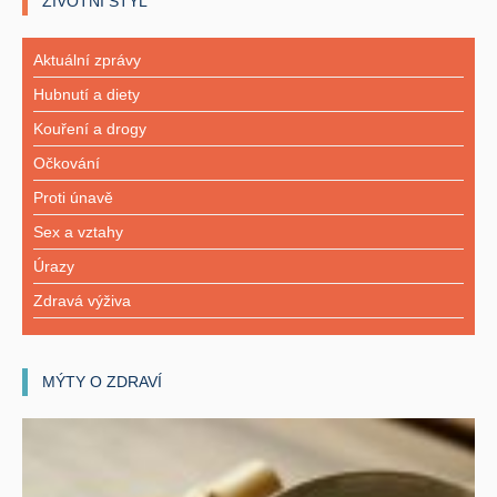
ŽIVOTNÍ STYL
Aktuální zprávy
Hubnutí a diety
Kouření a drogy
Očkování
Proti únavě
Sex a vztahy
Úrazy
Zdravá výživa
MÝTY O ZDRAVÍ