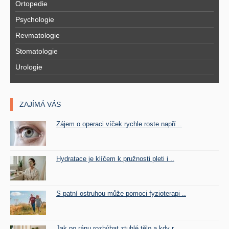
Ortopedie
Psychologie
Revmatologie
Stomatologie
Urologie
ZAJÍMÁ VÁS
Zájem o operaci víček rychle roste napří ..
Hydratace je klíčem k pružnosti pleti i ..
S patní ostruhou může pomoci fyzioterapi ..
Jak po ránu rozhýbat ztuhlé tělo a kdy r ..