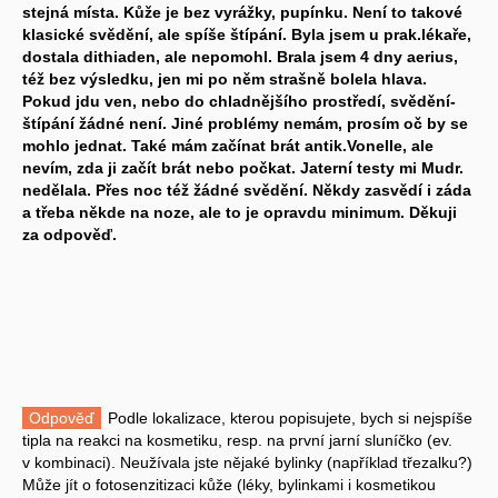
stejná místa. Kůže je bez vyrážky, pupínku. Není to takové
klasické svědění, ale spíše štípání. Byla jsem u prak.lékaře,
dostala dithiaden, ale nepomohl. Brala jsem 4 dny aerius,
též bez výsledku, jen mi po něm strašně bolela hlava.
Pokud jdu ven, nebo do chladnějšího prostředí, svědění-
štípání žádné není. Jiné problémy nemám, prosím oč by se
mohlo jednat. Také mám začínat brát antik.Vonelle, ale
nevím, zda ji začít brát nebo počkat. Jaterní testy mi Mudr.
nedělala. Přes noc též žádné svědění. Někdy zasvědí i záda
a třeba někde na noze, ale to je opravdu minimum. Děkuji
za odpověď.
Odpověď
Podle lokalizace, kterou popisujete, bych si nejspíše
tipla na reakci na kosmetiku, resp. na první jarní sluníčko (ev.
v kombinaci). Neužívala jste nějaké bylinky (například třezalku?)
Může jít o fotosenzitizaci kůže (léky, bylinkami i kosmetikou