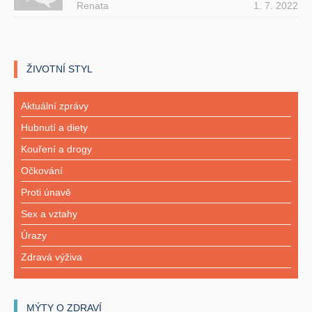
Renata
1. 7. 2022
ŽIVOTNÍ STYL
Aktuální zprávy
Hubnutí a diety
Kouření a drogy
Očkování
Proti únavě
Sex a vztahy
Úrazy
Zdravá výživa
MÝTY O ZDRAVÍ