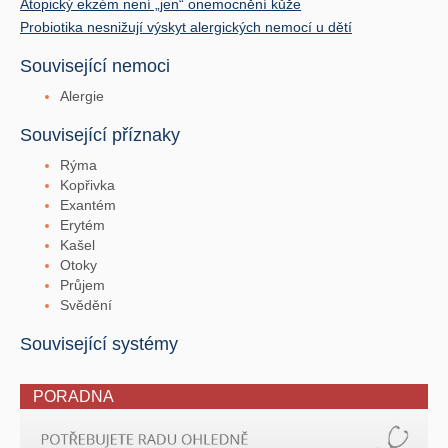
Atopický ekzém není „jen“ onemocnění kůže
Probiotika nesnižují výskyt alergických nemocí u dětí
Související nemoci
Alergie
Související příznaky
Rýma
Kopřivka
Exantém
Erytém
Kašel
Otoky
Průjem
Svědění
Související systémy
PORADNA