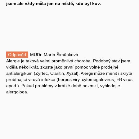
jsem ale vždy měla jen na místě, kde byl kov.
Odpověď
MUDr. Marta Šimůnková:
Alergie je taková velmi proměnlivá choroba. Podobný stav jsem
viděla několikrát, zkuste jako první pomoc volně prodejné
antialergikum (Zyrtec, Claritin, Xyzal). Alergii může měnit i skrytě
probíhající virová infekce (herpes viry, cytomegalovirus, EB virus
apod.). Pokud problémy v krátké době nezmizí, vyhledejte
alergologa.