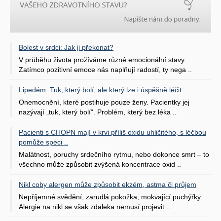
Bolest v srdci: Jak ji překonat?
V průběhu života prožíváme různé emocionální stavy.
Zatímco pozitivní emoce nás naplňují radostí, ty nega ..
Lipedém: Tuk, který bolí, ale který lze i úspěšně léčit
Onemocnění, které postihuje pouze ženy. Pacientky jej
nazývají „tuk, který bolí“. Problém, který bez léka ..
Pacienti s CHOPN mají v krvi příliš oxidu uhličitého, s léčbou
pomůže speci ..
Malátnost, poruchy srdečního rytmu, nebo dokonce smrt – to
všechno může způsobit zvýšená koncentrace oxid ..
Nikl coby alergen může způsobit ekzém, astma či průjem
Nepříjemné svědění, zarudlá pokožka, mokvající puchýřky.
Alergie na nikl se však zdaleka nemusí projevit ..