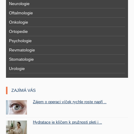
Neurologie
Oftalmologie
Onkologie
Ortopedie
Psychologie
Revmatologie
Stomatologie
Urologie
ZAJÍMÁ VÁS
Zájem o operaci víček rychle roste napří ..
Hydratace je klíčem k pružnosti pleti i ..