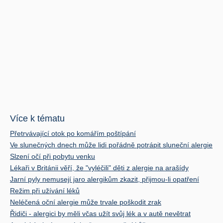
Více k tématu
Přetrvávající otok po komářím poštípání
Ve slunečných dnech může lidi pořádně potrápit sluneční alergie
Slzení očí při pobytu venku
Lékaři v Británii věří, že "vyléčili" děti z alergie na arašídy
Jarní pyly nemusejí jaro alergikům zkazit, přijmou-li opatření
Režim při užívání léků
Neléčená oční alergie může trvale poškodit zrak
Řidiči - alergici by měli včas užít svůj lék a v autě nevětrat