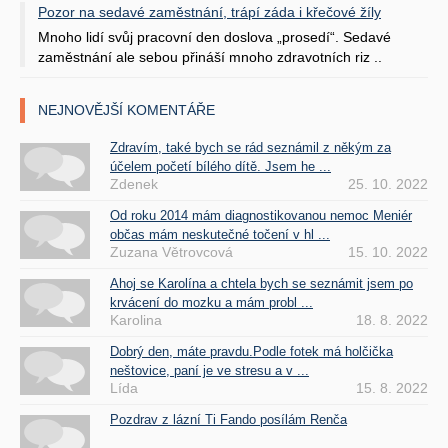
Pozor na sedavé zaměstnání, trápí záda i křečové žíly
Mnoho lidí svůj pracovní den doslova „prosedí“. Sedavé
zaměstnání ale sebou přináší mnoho zdravotních riz ..
NEJNOVĚJŠÍ KOMENTÁŘE
Zdravím, také bych se rád seznámil z někým za
účelem početí bílého dítě. Jsem he ...
Zdenek
25. 10. 2022
Od roku 2014 mám diagnostikovanou nemoc Meniér
občas mám neskutečné točení v hl ...
Zuzana Větrovcová
15. 10. 2022
Ahoj se Karolína a chtela bych se seznámit jsem po
krvácení do mozku a mám probl ...
Karolina
18. 8. 2022
Dobrý den, máte pravdu.Podle fotek má holčička
neštovice, paní je ve stresu a v ...
Lída
15. 8. 2022
Pozdrav z lázní Ti Fando posílám Renča