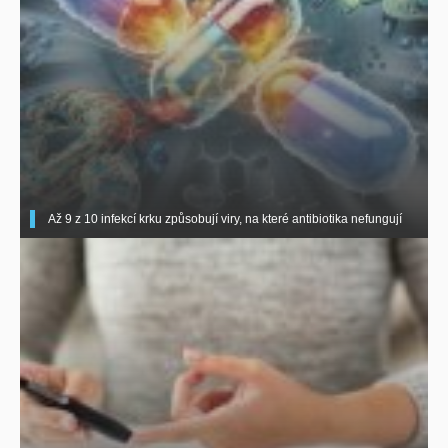
Až 9 z 10 infekcí krku způsobují viry, na které antibiotika nefungují