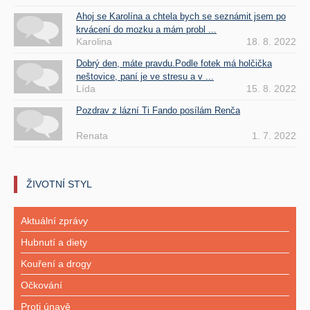
Ahoj se Karolína a chtela bych se seznámit jsem po
krvácení do mozku a mám probl ...
Karolina
18. 8. 2022
Dobrý den, máte pravdu.Podle fotek má holčička
neštovice, paní je ve stresu a v ...
Lída
15. 8. 2022
Pozdrav z lázní Ti Fando posílám Renča
Renata
1. 7. 2022
ŽIVOTNÍ STYL
Aktuální zprávy
Hubnutí a diety
Kouření a drogy
Očkování
Proti únavě