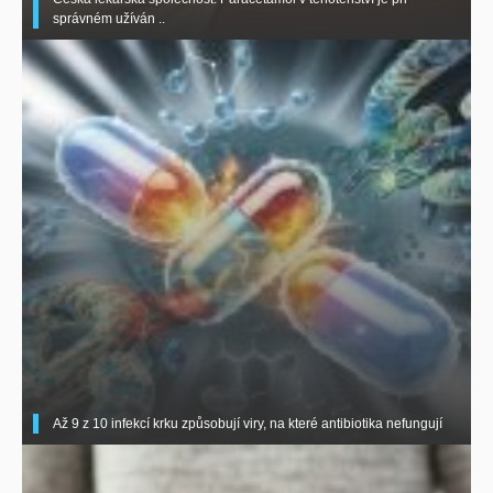
správném užíván ..
Až 9 z 10 infekcí krku způsobují viry, na které antibiotika nefungují