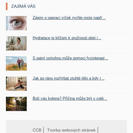
ZAJÍMÁ VÁS
Zájem o operaci víček rychle roste napří ..
Hydratace je klíčem k pružnosti pleti i ..
S patní ostruhou může pomoci fyzioterapi ..
Jak po ránu rozhýbat ztuhlé tělo a kdy r ..
Bolí vás kolena? Příčina může být v celé ..
CCB
Tvorba webových stránek