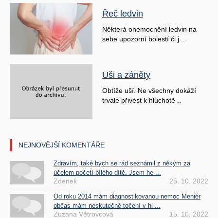
Řeč ledvin
Některá onemocnění ledvin na
sebe upozorní bolestí či j ..
Uši a záněty
Obtíže uší. Ne všechny dokáží
trvale přivést k hluchotě ..
NEJNOVĚJŠÍ KOMENTÁŘE
Zdravím, také bych se rád seznámil z někým za
účelem početí bílého dítě. Jsem he ...
Zdenek
25. 10. 2022
Od roku 2014 mám diagnostikovanou nemoc Meniér
občas mám neskutečné točení v hl ...
Zuzana Větrovcová
15. 10. 2022