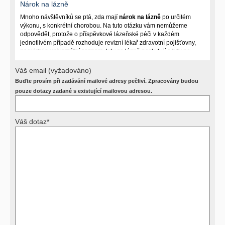
Nárok na lázně
Mnoho návštěvníků se ptá, zda mají
nárok na lázně
po určitém
výkonu, s konkrétní chorobou. Na tuto otázku vám nemůžeme
odpovědět, protože o příspěvkové lázeňské péči v každém
jednotlivém případě rozhoduje revizní lékař zdravotní pojišťovny,
neexistuje univerzální seznam, kdy se lázně poskytují a kdy ne.
Záleží na mnoha okolnostech (kuřáctví, inkontinence), funkčním
postižení pacienta a dalších zdravotních okolnostech.
Váš email (vyžadováno)
Buďte prosím při zadávání mailové adresy pečliví. Zpracovány budou
Požádejte svého ošetřujícího lékaře o návrh, který pak posoudí
příslušný revizní lékař. My vám spolehlivou odpověď dát
pouze dotazy zadané s existující mailovou adresou.
nemůžeme.
Váš dotaz*
Výsledky vyšetření
Přístrojová vyšetření (CT, rentgen, sono, magnetická rezonance a
další, stejně jako laboratorní testy (krevní obraz, imunologické
vyšetření, biochemické parametry a jiné) jsou pomocnými metodami
a bez znalosti klinického stavu nemají takřka žádnou výpovědní
hodnotu. Není v ničích silách na dálku bez vyšetření lékařem jen ze
závěrů přístrojových a laboratorních testů stanovit diagnózu. Se
svými dotazy na interpretaci výsledků se proto prosím obracejte na
své lékaře.
Děkujeme za pochopení