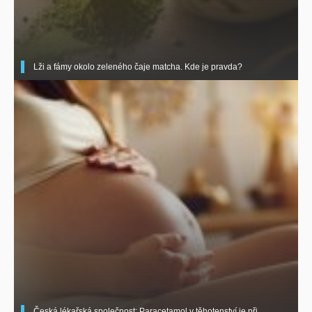
Lži a fámy okolo zeleného čaje matcha. Kde je pravda?
Česká lékařská společnost: Paracetamol v těhotenství je při