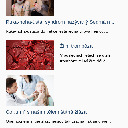
Ruka-noha-ústa, syndrom nazývaný Sedmá n ..
Ruka-noha-ústa..a do třetice ještě jedna virová nemoc, ..
Žilní trombóza
V posledních letech se o žilní
trombóze mluví čím dál č ..
Co „umí“ s naším tělem štítná žláza
Onemocnění štítné žlázy nejsou tak vzácná, jak se dříve ..