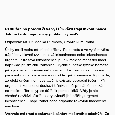
Řadu žen po porodu či ve vyšším věku trápí inkontinence.
Jak lze tento nepříjemný problém vyřešit?
Odpovídá: MUDr. Monika Purmová, UroKlinikum Praha
Úniky moči mohu mít různé příčiny. Po porodu a ve vyšším věku
trápí ženy hlavně tzv. stresová inkontinence nebo inkontinence
urgentní. Stresová inkontinence je únik malého množství moči
například při smíchu, zakašlání, kýchnutí, těžké fyzické námaze,
jako je zvedání břemen nebo cvičení. Léčí se pomocí cvičení
pánevního dna, které může sloužit též jako prevence. V případě,
že efekt cvičení není dostatečný, existuje operační řešení. Při
urgentní inkontinenci dochází k úniku moči při náhlém nutkání
na močení. Tento typ se dá řešit pomocí léků. Vždy je ale
vhodné navštívit lékaře, který vyloučí jiné příčiny urgentní
inkontinence – např. zánět nebo případně rakovinu močového
měchýře.
Vytrvale mě trápí opakované záněty močového měchýře. Za