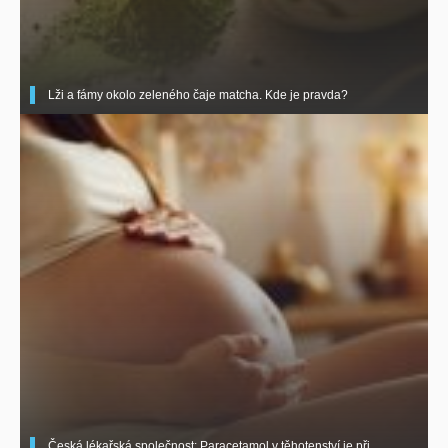
Lži a fámy okolo zeleného čaje matcha. Kde je pravda?
Česká lékařská společnost: Paracetamol v těhotenství je při