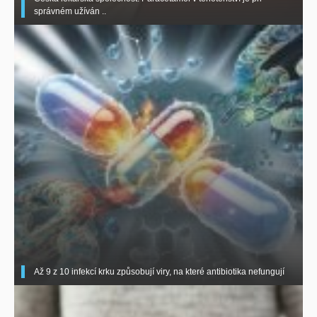
správném užíván ..
Až 9 z 10 infekcí krku způsobují viry, na které antibiotika nefungují