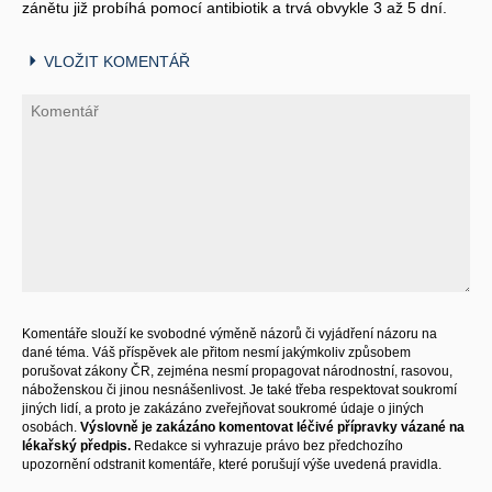
zánětu již probíhá pomocí antibiotik a trvá obvykle 3 až 5 dní.
VLOŽIT KOMENTÁŘ
Komentáře slouží ke svobodné výměně názorů či vyjádření názoru na
dané téma. Váš příspěvek ale přitom nesmí jakýmkoliv způsobem
porušovat zákony ČR, zejména nesmí propagovat národnostní, rasovou,
náboženskou či jinou nesnášenlivost. Je také třeba respektovat soukromí
jiných lidí, a proto je zakázáno zveřejňovat soukromé údaje o jiných
osobách.
Výslovně je zakázáno komentovat léčivé přípravky vázané na
lékařský předpis.
Redakce si vyhrazuje právo bez předchozího
upozornění odstranit komentáře, které porušují výše uvedená pravidla.