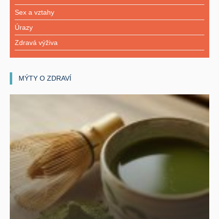
Sex a vztahy
Úrazy
Zdravá výživa
MÝTY O ZDRAVÍ