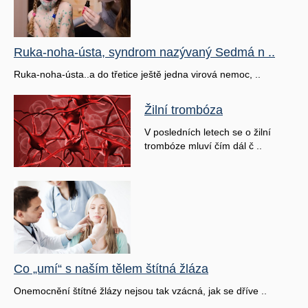
Ruka-noha-ústa, syndrom nazývaný Sedmá n ..
Ruka-noha-ústa..a do třetice ještě jedna virová nemoc, ..
Žilní trombóza
V posledních letech se o žilní
trombóze mluví čím dál č ..
Co „umí“ s naším tělem štítná žláza
Onemocnění štítné žlázy nejsou tak vzácná, jak se dříve ..