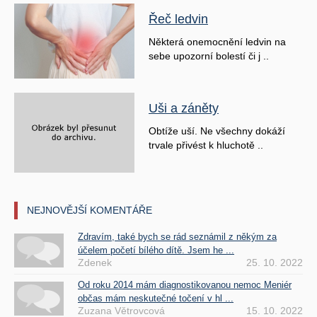
Řeč ledvin
Některá onemocnění ledvin na
sebe upozorní bolestí či j ..
Uši a záněty
Obtíže uší. Ne všechny dokáží
trvale přivést k hluchotě ..
NEJNOVĚJŠÍ KOMENTÁŘE
Zdravím, také bych se rád seznámil z někým za
účelem početí bílého dítě. Jsem he ...
Zdenek
25. 10. 2022
Od roku 2014 mám diagnostikovanou nemoc Meniér
občas mám neskutečné točení v hl ...
Zuzana Větrovcová
15. 10. 2022