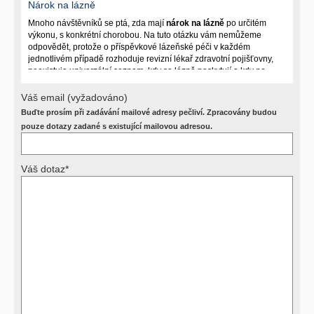
Nárok na lázně
Mnoho návštěvníků se ptá, zda mají
nárok na lázně
po určitém
výkonu, s konkrétní chorobou. Na tuto otázku vám nemůžeme
odpovědět, protože o příspěvkové lázeňské péči v každém
jednotlivém případě rozhoduje revizní lékař zdravotní pojišťovny,
neexistuje univerzální seznam, kdy se lázně poskytují a kdy ne.
Záleží na mnoha okolnostech (kuřáctví, inkontinence), funkčním
postižení pacienta a dalších zdravotních okolnostech.
Váš email (vyžadováno)
Buďte prosím při zadávání mailové adresy pečliví. Zpracovány budou
Požádejte svého ošetřujícího lékaře o návrh, který pak posoudí
příslušný revizní lékař. My vám spolehlivou odpověď dát
pouze dotazy zadané s existující mailovou adresou.
nemůžeme.
Váš dotaz*
Výsledky vyšetření
Přístrojová vyšetření (CT, rentgen, sono, magnetická rezonance a
další, stejně jako laboratorní testy (krevní obraz, imunologické
vyšetření, biochemické parametry a jiné) jsou pomocnými metodami
a bez znalosti klinického stavu nemají takřka žádnou výpovědní
hodnotu. Není v ničích silách na dálku bez vyšetření lékařem jen ze
závěrů přístrojových a laboratorních testů stanovit diagnózu. Se
svými dotazy na interpretaci výsledků se proto prosím obracejte na
své lékaře.
Děkujeme za pochopení