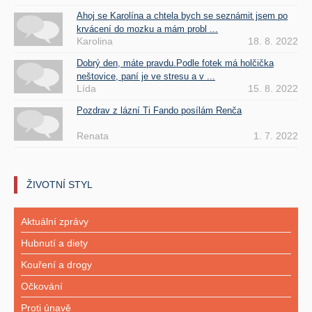
Ahoj se Karolína a chtela bych se seznámit jsem po
krvácení do mozku a mám probl ...
Karolina
18. 8. 2022
Dobrý den, máte pravdu.Podle fotek má holčička
neštovice, paní je ve stresu a v ...
Lída
15. 8. 2022
Pozdrav z lázní Ti Fando posílám Renča
Renata
1. 7. 2022
ŽIVOTNÍ STYL
Aktuální zprávy
Hubnutí a diety
Kouření a drogy
Očkování
Proti únavě