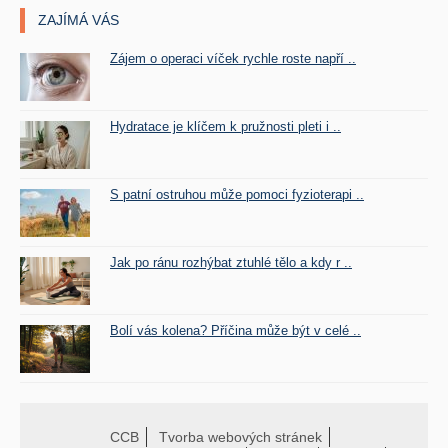
ZAJÍMÁ VÁS
Zájem o operaci víček rychle roste napří ..
Hydratace je klíčem k pružnosti pleti i ..
S patní ostruhou může pomoci fyzioterapi ..
Jak po ránu rozhýbat ztuhlé tělo a kdy r ..
Bolí vás kolena? Příčina může být v celé ..
CCB
Tvorba webových stránek