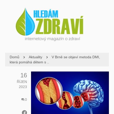
Domů
Aktuality
V Brně se objeví metoda DMI,
která pomáhá dětem s ..
16
ŘÍJEN
2023
0