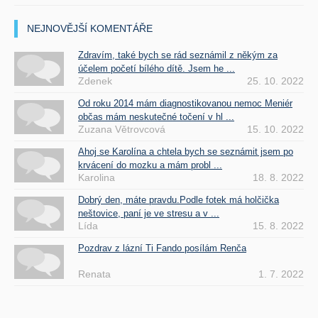
NEJNOVĚJŠÍ KOMENTÁŘE
Zdravím, také bych se rád seznámil z někým za
účelem početí bílého dítě. Jsem he ...
Zdenek
25. 10. 2022
Od roku 2014 mám diagnostikovanou nemoc Meniér
občas mám neskutečné točení v hl ...
Zuzana Větrovcová
15. 10. 2022
Ahoj se Karolína a chtela bych se seznámit jsem po
krvácení do mozku a mám probl ...
Karolina
18. 8. 2022
Dobrý den, máte pravdu.Podle fotek má holčička
neštovice, paní je ve stresu a v ...
Lída
15. 8. 2022
Pozdrav z lázní Ti Fando posílám Renča
Renata
1. 7. 2022