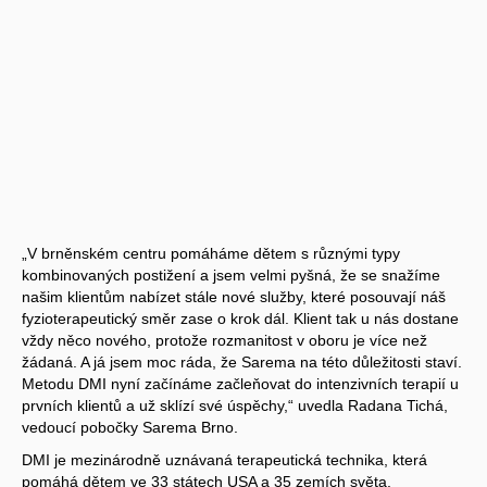
„V brněnském centru pomáháme dětem s různými typy
kombinovaných postižení a jsem velmi pyšná, že se snažíme
našim klientům nabízet stále nové služby, které posouvají náš
fyzioterapeutický směr zase o krok dál. Klient tak u nás dostane
vždy něco nového, protože rozmanitost v oboru je více než
žádaná. A já jsem moc ráda, že Sarema na této důležitosti staví.
Metodu DMI nyní začínáme začleňovat do intenzivních terapií u
prvních klientů a už sklízí své úspěchy,“ uvedla Radana Tichá,
vedoucí pobočky Sarema Brno.
DMI je mezinárodně uznávaná terapeutická technika, která
pomáhá dětem ve 33 státech USA a 35 zemích světa.