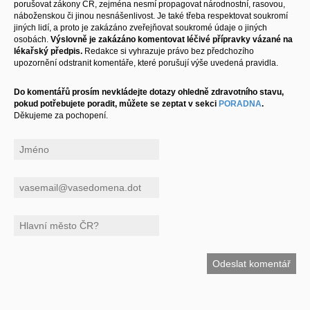
porušovat zákony ČR, zejména nesmí propagovat národnostní, rasovou,
náboženskou či jinou nesnášenlivost. Je také třeba respektovat soukromí
jiných lidí, a proto je zakázáno zveřejňovat soukromé údaje o jiných
osobách.
Výslovně je zakázáno komentovat léčivé přípravky vázané na
lékařský předpis.
Redakce si vyhrazuje právo bez předchozího
upozornění odstranit komentáře, které porušují výše uvedená pravidla.
Do komentářů prosím nevkládejte dotazy ohledně zdravotního stavu,
pokud potřebujete poradit, můžete se zeptat v sekci
PORADNA
.
Děkujeme za pochopení.