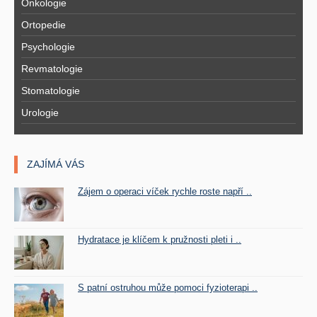
Onkologie
Ortopedie
Psychologie
Revmatologie
Stomatologie
Urologie
ZAJÍMÁ VÁS
Zájem o operaci víček rychle roste napří ..
Hydratace je klíčem k pružnosti pleti i ..
S patní ostruhou může pomoci fyzioterapi ..