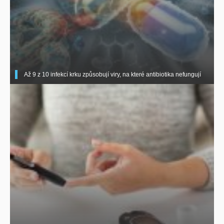
Až 9 z 10 infekcí krku způsobují viry, na které antibiotika nefungují