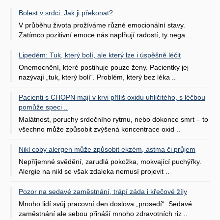
Bolest v srdci: Jak ji překonat?
V průběhu života prožíváme různé emocionální stavy.
Zatímco pozitivní emoce nás naplňují radostí, ty nega ..
Lipedém: Tuk, který bolí, ale který lze i úspěšně léčit
Onemocnění, které postihuje pouze ženy. Pacientky jej
nazývají „tuk, který bolí“. Problém, který bez léka ..
Pacienti s CHOPN mají v krvi příliš oxidu uhličitého, s léčbou
pomůže speci ..
Malátnost, poruchy srdečního rytmu, nebo dokonce smrt – to
všechno může způsobit zvýšená koncentrace oxid ..
Nikl coby alergen může způsobit ekzém, astma či průjem
Nepříjemné svědění, zarudlá pokožka, mokvající puchýřky.
Alergie na nikl se však zdaleka nemusí projevit ..
Pozor na sedavé zaměstnání, trápí záda i křečové žíly
Mnoho lidí svůj pracovní den doslova „prosedí“. Sedavé
zaměstnání ale sebou přináší mnoho zdravotních riz ..