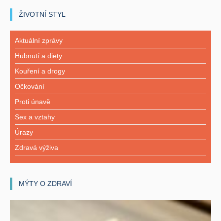
ŽIVOTNÍ STYL
Aktuální zprávy
Hubnutí a diety
Kouření a drogy
Očkování
Proti únavě
Sex a vztahy
Úrazy
Zdravá výživa
MÝTY O ZDRAVÍ