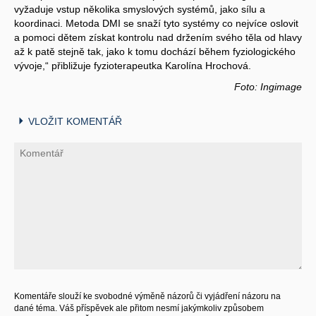
vyžaduje vstup několika smyslových systémů, jako sílu a
koordinaci. Metoda DMI se snaží tyto systémy co nejvíce oslovit
a pomoci dětem získat kontrolu nad držením svého těla od hlavy
až k patě stejně tak, jako k tomu dochází během fyziologického
vývoje,“ přibližuje fyzioterapeutka Karolína Hrochová.
Foto: Ingimage
VLOŽIT KOMENTÁŘ
Komentáře slouží ke svobodné výměně názorů či vyjádření názoru na
dané téma. Váš příspěvek ale přitom nesmí jakýmkoliv způsobem