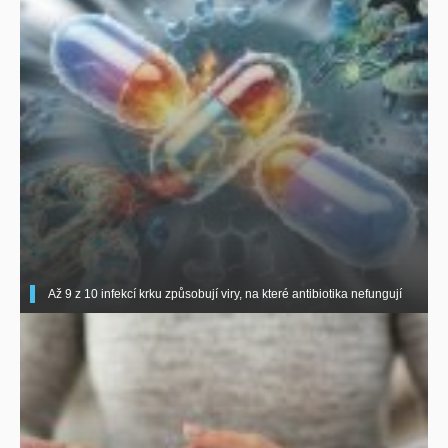
Až 9 z 10 infekcí krku způsobují viry, na které antibiotika nefungují