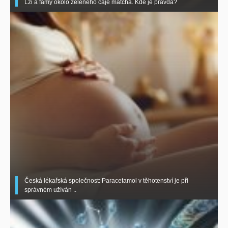
Lži a fámy okolo zeleného čaje matcha. Kde je pravda?
Česká lékařská společnost: Paracetamol v těhotenství je při
správném užíván ..