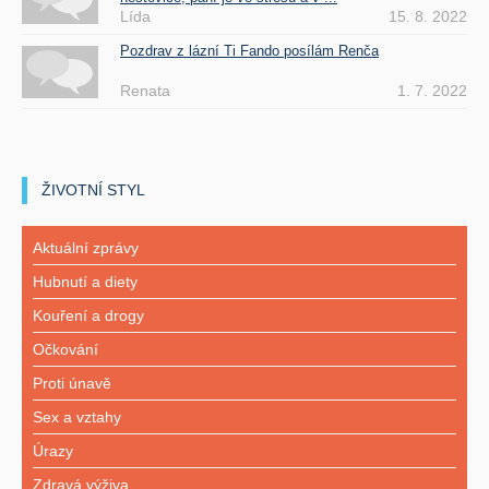
Lída
15. 8. 2022
Pozdrav z lázní Ti Fando posílám Renča
Renata
1. 7. 2022
ŽIVOTNÍ STYL
Aktuální zprávy
Hubnutí a diety
Kouření a drogy
Očkování
Proti únavě
Sex a vztahy
Úrazy
Zdravá výživa