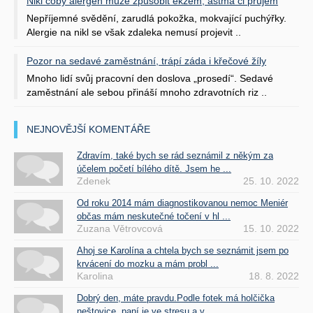
Nikl coby alergen může způsobit ekzém, astma či průjem
Nepříjemné svědění, zarudlá pokožka, mokvající puchýřky.
Alergie na nikl se však zdaleka nemusí projevit ..
Pozor na sedavé zaměstnání, trápí záda i křečové žíly
Mnoho lidí svůj pracovní den doslova „prosedí“. Sedavé
zaměstnání ale sebou přináší mnoho zdravotních riz ..
NEJNOVĚJŠÍ KOMENTÁŘE
Zdravím, také bych se rád seznámil z někým za
účelem početí bílého dítě. Jsem he ...
Zdenek
25. 10. 2022
Od roku 2014 mám diagnostikovanou nemoc Meniér
občas mám neskutečné točení v hl ...
Zuzana Větrovcová
15. 10. 2022
Ahoj se Karolína a chtela bych se seznámit jsem po
krvácení do mozku a mám probl ...
Karolina
18. 8. 2022
Dobrý den, máte pravdu.Podle fotek má holčička
neštovice, paní je ve stresu a v ...