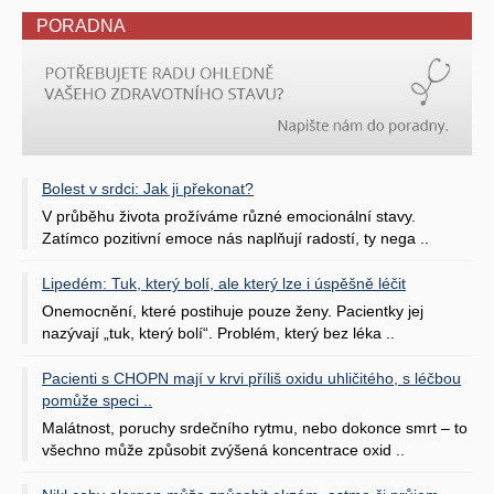
PORADNA
Bolest v srdci: Jak ji překonat?
V průběhu života prožíváme různé emocionální stavy.
Zatímco pozitivní emoce nás naplňují radostí, ty nega ..
Lipedém: Tuk, který bolí, ale který lze i úspěšně léčit
Onemocnění, které postihuje pouze ženy. Pacientky jej
nazývají „tuk, který bolí“. Problém, který bez léka ..
Pacienti s CHOPN mají v krvi příliš oxidu uhličitého, s léčbou
pomůže speci ..
Malátnost, poruchy srdečního rytmu, nebo dokonce smrt – to
všechno může způsobit zvýšená koncentrace oxid ..