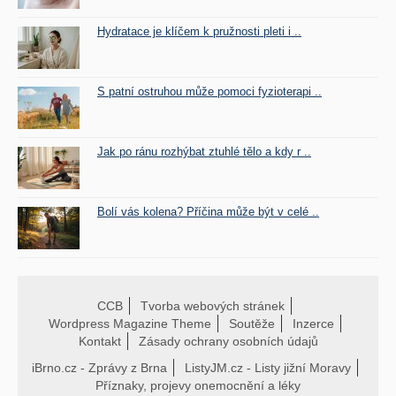
Hydratace je klíčem k pružnosti pleti i ..
S patní ostruhou může pomoci fyzioterapi ..
Jak po ránu rozhýbat ztuhlé tělo a kdy r ..
Bolí vás kolena? Příčina může být v celé ..
CCB
Tvorba webových stránek
Wordpress Magazine Theme
Soutěže
Inzerce
Kontakt
Zásady ochrany osobních údajů
iBrno.cz - Zprávy z Brna
ListyJM.cz - Listy jižní Moravy
Příznaky, projevy onemocnění a léky