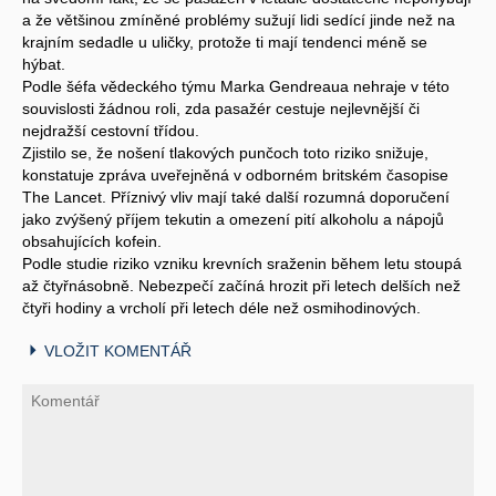
a že většinou zmíněné problémy sužují lidi sedící jinde než na
krajním sedadle u uličky, protože ti mají tendenci méně se
hýbat.
Podle šéfa vědeckého týmu Marka Gendreaua nehraje v této
souvislosti žádnou roli, zda pasažér cestuje nejlevnější či
nejdražší cestovní třídou.
Zjistilo se, že nošení tlakových punčoch toto riziko snižuje,
konstatuje zpráva uveřejněná v odborném britském časopise
The Lancet. Příznivý vliv mají také další rozumná doporučení
jako zvýšený příjem tekutin a omezení pití alkoholu a nápojů
obsahujících kofein.
Podle studie riziko vzniku krevních sraženin během letu stoupá
až čtyřnásobně. Nebezpečí začíná hrozit při letech delších než
čtyři hodiny a vrcholí při letech déle než osmihodinových.
VLOŽIT KOMENTÁŘ