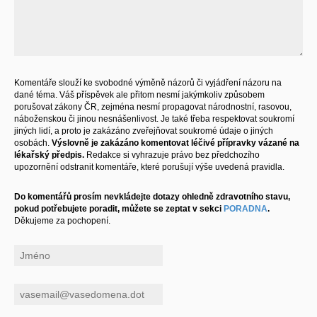
Komentáře slouží ke svobodné výměně názorů či vyjádření názoru na
dané téma. Váš příspěvek ale přitom nesmí jakýmkoliv způsobem
porušovat zákony ČR, zejména nesmí propagovat národnostní, rasovou,
náboženskou či jinou nesnášenlivost. Je také třeba respektovat soukromí
jiných lidí, a proto je zakázáno zveřejňovat soukromé údaje o jiných
osobách.
Výslovně je zakázáno komentovat léčivé přípravky vázané na
lékařský předpis.
Redakce si vyhrazuje právo bez předchozího
upozornění odstranit komentáře, které porušují výše uvedená pravidla.
Do komentářů prosím nevkládejte dotazy ohledně zdravotního stavu,
pokud potřebujete poradit, můžete se zeptat v sekci
PORADNA
.
Děkujeme za pochopení.