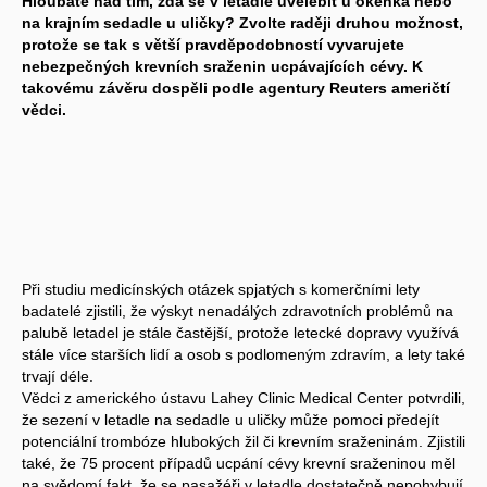
Hloubáte nad tím, zda se v letadle uvelebit u okénka nebo
na krajním sedadle u uličky? Zvolte raději druhou možnost,
protože se tak s větší pravděpodobností vyvarujete
nebezpečných krevních sraženin ucpávajících cévy. K
takovému závěru dospěli podle agentury Reuters američtí
vědci.
Při studiu medicínských otázek spjatých s komerčními lety
badatelé zjistili, že výskyt nenadálých zdravotních problémů na
palubě letadel je stále častější, protože letecké dopravy využívá
stále více starších lidí a osob s podlomeným zdravím, a lety také
trvají déle.
Vědci z amerického ústavu Lahey Clinic Medical Center potvrdili,
že sezení v letadle na sedadle u uličky může pomoci předejít
potenciální trombóze hlubokých žil či krevním sraženinám. Zjistili
také, že 75 procent případů ucpání cévy krevní sraženinou měl
na svědomí fakt, že se pasažéři v letadle dostatečně nepohybují