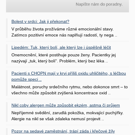
Bolest v srdci: Jak ji překonat?
V průběhu života prožíváme různé emocionální stavy.
Zatímco pozitivní emoce nás naplňují radostí, ty nega ..
Lipedém: Tuk, který bolí, ale který lze i úspěšně léčit
Onemocnění, které postihuje pouze ženy. Pacientky jej
nazývají „tuk, který bolí“. Problém, který bez léka ..
Pacienti s CHOPN mají v krvi příliš oxidu uhličitého, s léčbou
pomůže speci ..
Malátnost, poruchy srdečního rytmu, nebo dokonce smrt – to
všechno může způsobit zvýšená koncentrace oxid ..
Nikl coby alergen může způsobit ekzém, astma či průjem
Nepříjemné svědění, zarudlá pokožka, mokvající puchýřky.
Alergie na nikl se však zdaleka nemusí projevit ..
Pozor na sedavé zaměstnání, trápí záda i křečové žíly