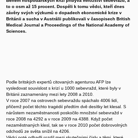
Během hospodářských krizí přibývá množství sebevražd, a
to o osm až 15 procent. Dospěli k tomu vědci, kteří dnes
závěry svých výzkumů o dopadech ekonomické krize v
Británii a sucha v Austrálii publikovali v časopisech British
Medical Journal a Proceedings of the National Academy of
Sciences.
Podle britských expertů citovaných agenturou AFP lze
vysledovat souvislost s krizí u 1000 sebevražd, které byly v
Británii zaznamenány mezi lety 2008 a 2010.
V roce 2007 na ostrovech sebevraždu spáchalo 4006 lidí,
přičemž počet těchto tragédií předtím dvě desítky let klesal. S
nárůstem nezaměstnanosti poskočilo množství sebevražd v
roce 2008 na 4292 a v roce 2009 na 4388. Když počet
nezaměstnaných klesl, tak se v roce 2010 počet dobrovolných
odchodů ze světa snížil na 4206.
Vědci poté odhadli rozdíl mezi skutečnými čísly a těmi, které