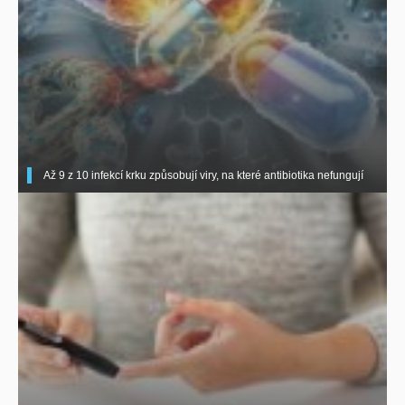
Až 9 z 10 infekcí krku způsobují viry, na které antibiotika nefungují