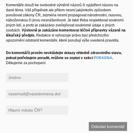
Komentáře slouží ke svobodné výměně názorů či vyjádření názoru na
dané téma. Váš příspěvek ale přitom nesmí jakýmkoliv způsobem
porušovat zákony ČR, zejména nesmí propagovat národnostní, rasovou,
náboženskou či jinou nesnášenlivost. Je také třeba respektovat soukromí
jiných lidí, a proto je zakázáno zveřejňovat soukromé údaje o jiných
osobách.
Výslovně je zakázáno komentovat léčivé přípravky vázané na
lékařský předpis.
Redakce si vyhrazuje právo bez předchozího
upozornění odstranit komentáře, které porušují výše uvedená pravidla.
Do komentářů prosím nevkládejte dotazy ohledně zdravotního stavu,
pokud potřebujete poradit, můžete se zeptat v sekci
PORADNA
.
Děkujeme za pochopení.