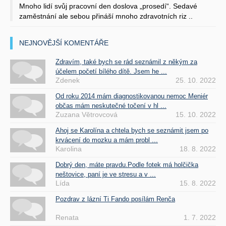
Mnoho lidí svůj pracovní den doslova „prosedí“. Sedavé
zaměstnání ale sebou přináší mnoho zdravotních riz ..
NEJNOVĚJŠÍ KOMENTÁŘE
Zdravím, také bych se rád seznámil z někým za
účelem početí bílého dítě. Jsem he ...
Zdenek
25. 10. 2022
Od roku 2014 mám diagnostikovanou nemoc Meniér
občas mám neskutečné točení v hl ...
Zuzana Větrovcová
15. 10. 2022
Ahoj se Karolína a chtela bych se seznámit jsem po
krvácení do mozku a mám probl ...
Karolina
18. 8. 2022
Dobrý den, máte pravdu.Podle fotek má holčička
neštovice, paní je ve stresu a v ...
Lída
15. 8. 2022
Pozdrav z lázní Ti Fando posílám Renča
Renata
1. 7. 2022