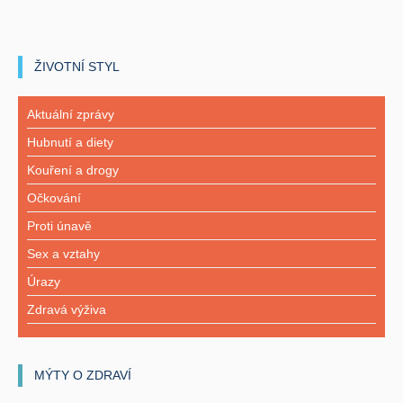
ŽIVOTNÍ STYL
Aktuální zprávy
Hubnutí a diety
Kouření a drogy
Očkování
Proti únavě
Sex a vztahy
Úrazy
Zdravá výživa
MÝTY O ZDRAVÍ