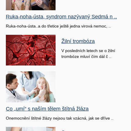
Ruka-noha-ústa, syndrom nazývaný Sedmá n ..
Ruka-noha-ústa..a do třetice ještě jedna virová nemoc, ..
Žilní trombóza
V posledních letech se o žilní
trombóze mluví čím dál č ..
Co „umí“ s naším tělem štítná žláza
Onemocnění štítné žlázy nejsou tak vzácná, jak se dříve ..