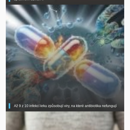
Až 9 z 10 infekcí krku způsobují viry, na které antibiotika nefungují