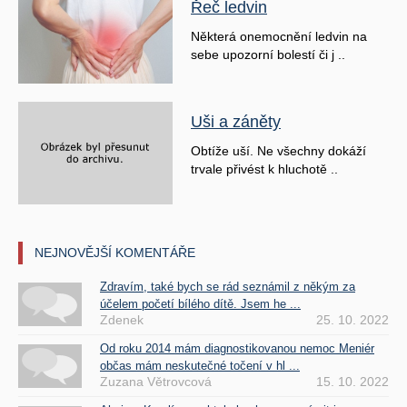
Řeč ledvin
Některá onemocnění ledvin na
sebe upozorní bolestí či j ..
Uši a záněty
Obtíže uší. Ne všechny dokáží
trvale přivést k hluchotě ..
NEJNOVĚJŠÍ KOMENTÁŘE
Zdravím, také bych se rád seznámil z někým za
účelem početí bílého dítě. Jsem he ...
Zdenek
25. 10. 2022
Od roku 2014 mám diagnostikovanou nemoc Meniér
občas mám neskutečné točení v hl ...
Zuzana Větrovcová
15. 10. 2022