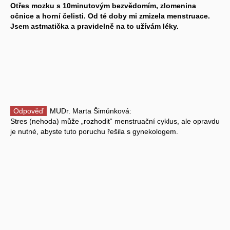
Otřes mozku s 10minutovým bezvědomím, zlomenina
očnice a horní čelisti. Od té doby mi zmizela menstruace.
Jsem astmatička a pravidelně na to užívám léky.
Odpověď
MUDr. Marta Šimůnková:
Stres (nehoda) může „rozhodit“ menstruační cyklus, ale opravdu
je nutné, abyste tuto poruchu řešila s gynekologem.