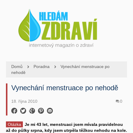
Domů
Poradna
Vynechání menstruace po
nehodě
Vynechání menstruace po nehodě
18. října 2010
0
Otázka
Je mi 43 let, menstruaci jsem mívala pravidelnou
až do půlky srpna, kdy jsem utrpěla těžkou nehodu na kole.