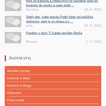
Ahoj se Karolína a chtela bych se seznámit jsem po
krvácení do mozku a mám probl ...
Karolina
18. 8. 2022
Dobrý den, máte pravdu.Podle fotek má holčička
neštovice, paní je ve stresu a v ...
Lída
15. 8. 2022
Pozdrav z lázní Ti Fando posílám Renča
Renata
1. 7. 2022
ŽIVOTNÍ STYL
Aktuální zprávy
Hubnutí a diety
Kouření a drogy
Očkování
Proti únavě