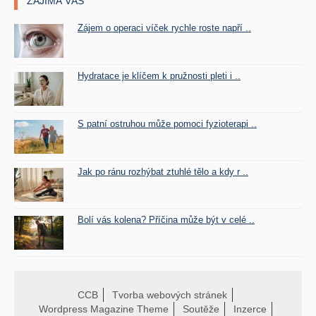
ZAJÍMÁ VÁS
Zájem o operaci víček rychle roste napří ..
Hydratace je klíčem k pružnosti pleti i ..
S patní ostruhou může pomoci fyzioterapi ..
Jak po ránu rozhýbat ztuhlé tělo a kdy r ..
Bolí vás kolena? Příčina může být v celé ..
CCB
Tvorba webových stránek
Wordpress Magazine Theme
Soutěže
Inzerce