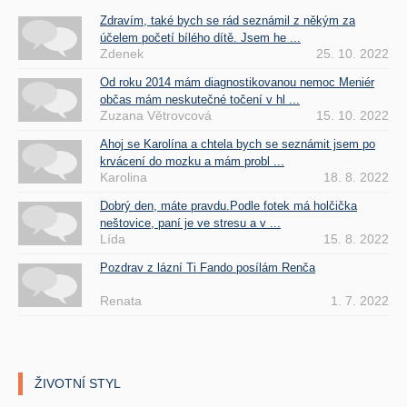
Zdravím, také bych se rád seznámil z někým za
účelem početí bílého dítě. Jsem he ...
Zdenek
25. 10. 2022
Od roku 2014 mám diagnostikovanou nemoc Meniér
občas mám neskutečné točení v hl ...
Zuzana Větrovcová
15. 10. 2022
Ahoj se Karolína a chtela bych se seznámit jsem po
krvácení do mozku a mám probl ...
Karolina
18. 8. 2022
Dobrý den, máte pravdu.Podle fotek má holčička
neštovice, paní je ve stresu a v ...
Lída
15. 8. 2022
Pozdrav z lázní Ti Fando posílám Renča
Renata
1. 7. 2022
ŽIVOTNÍ STYL