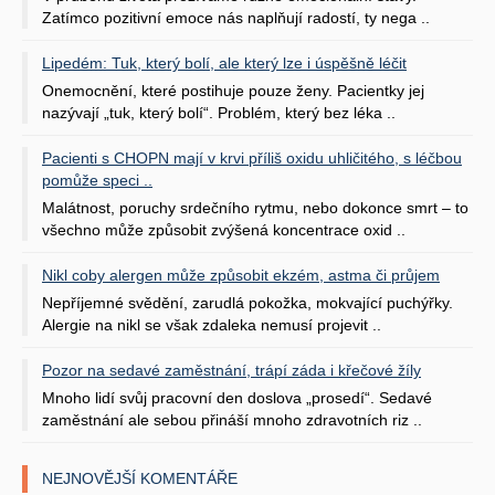
Zatímco pozitivní emoce nás naplňují radostí, ty nega ..
Lipedém: Tuk, který bolí, ale který lze i úspěšně léčit
Onemocnění, které postihuje pouze ženy. Pacientky jej
nazývají „tuk, který bolí“. Problém, který bez léka ..
Pacienti s CHOPN mají v krvi příliš oxidu uhličitého, s léčbou
pomůže speci ..
Malátnost, poruchy srdečního rytmu, nebo dokonce smrt – to
všechno může způsobit zvýšená koncentrace oxid ..
Nikl coby alergen může způsobit ekzém, astma či průjem
Nepříjemné svědění, zarudlá pokožka, mokvající puchýřky.
Alergie na nikl se však zdaleka nemusí projevit ..
Pozor na sedavé zaměstnání, trápí záda i křečové žíly
Mnoho lidí svůj pracovní den doslova „prosedí“. Sedavé
zaměstnání ale sebou přináší mnoho zdravotních riz ..
NEJNOVĚJŠÍ KOMENTÁŘE