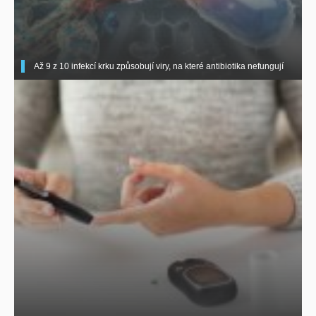
Až 9 z 10 infekcí krku způsobují viry, na které antibiotika nefungují