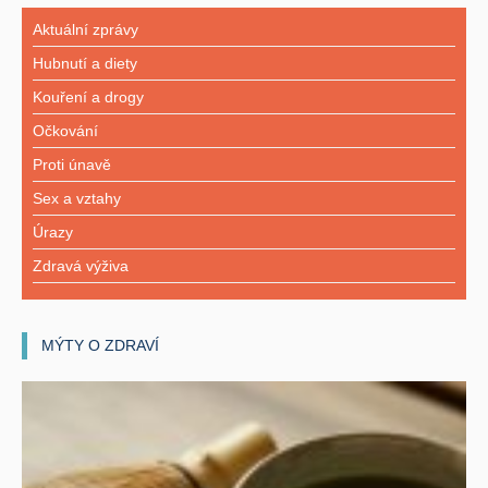
Aktuální zprávy
Hubnutí a diety
Kouření a drogy
Očkování
Proti únavě
Sex a vztahy
Úrazy
Zdravá výživa
MÝTY O ZDRAVÍ