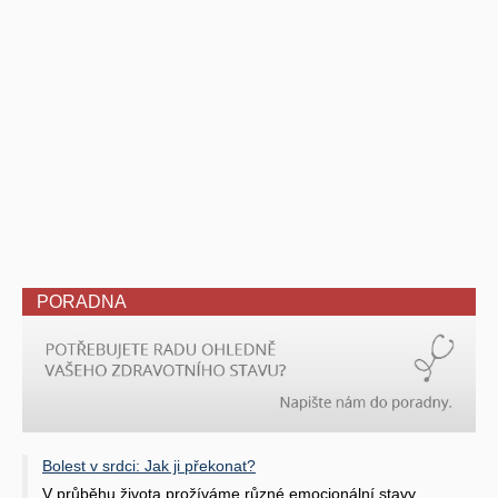
PORADNA
Bolest v srdci: Jak ji překonat?
V průběhu života prožíváme různé emocionální stavy.