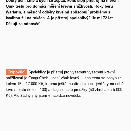
Dobrý den, chtěla bych se zeptat, kolik stojí přístroj na měření
Quik testu pro domácí měření krevní srážlivosti. Roky beru
Warfarin, a měsíční odběry krve mi způsobují problémy s
kvalitou žil na rukách. A je přístroj spolehlivý? Je mi 72 let.
Děkuji za odpověď
Odpověď
Spolehlivý je přístroj pro vyšetření vyšetření krevní
srážlivosti je CoaguChek – není však levný – jeho cena se pohybuje
kolem 15 – 17 000 Kč, k tomu ještě musíte dokoupit jehličky na odběr
krve s prstu (kolem 100) a diagnostické proužky (50 zhruba za 5 000
Kč). Ale žádný jiný jsem v nabídce neviděla.