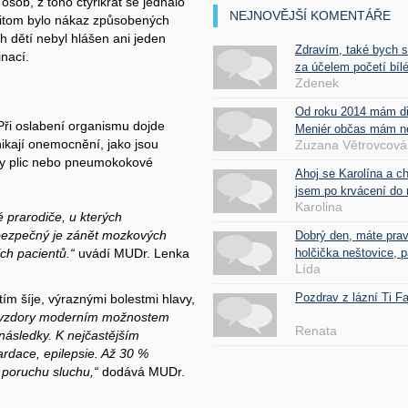
sob, z toho čtyřikrát se jednalo
NEJNOVĚJŠÍ KOMENTÁŘE
řitom bylo nákaz způsobených
 dětí nebyl hlášen ani jeden
Zdravím, také bych 
inací.
za účelem početí bílé
Zdenek
Od roku 2014 mám d
Při oslabení organismu dojde
Meniér občas mám nes
znikají onemocnění, jako jsou
Zuzana Větrovcová
aly plic nebo pneumokokové
Ahoj se Karolína a c
jsem po krvácení do 
Karolina
 prarodiče, u kterých
bezpečný je zánět mozkových
Dobrý den, máte pra
holčička neštovice, pa
ch pacientů.“
uvádí MUDr. Lenka
Lída
Pozdrav z lázní Ti 
m šíje, výraznými bolestmi hlavy,
vzdory moderním možnostem
Renata
následky. K nejčastějším
ardace, epilepsie. Až 30 %
poruchu sluchu,“
dodává MUDr.