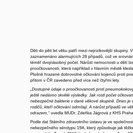
Děti do pěti let věku patří mezi nejrizikovější skupiny. 
zaznamenáno alarmujících 28 případů, což ve srovnán
téměř dvojnásobný počet. Nárůst nemocnosti u dětí lze v
proočkovaností, která například v hlavním městě klesla 
Plošně hrazené dobrovolné očkování kojenců proti p
přitom v ČR zavedeno před více než čtyřmi lety.
„Dostupné údaje o proočkovanosti proti pneumokokový
ještě nedávno skvělé výsledky. Jak rostl počet očkovaný
nebezpečné bakterie v dané věkové skupině. Dnes je v
rodičů, kteří očkování odmítají. A nárůst případů ve vě
odrazem,“
uvedla MUDr. Zdeňka Jágrová z KHS Praha
Podle dat Státního zdravotního ústavu je ve společnos
nebezpečného sérotypu 19A, který způsobuje jak těžké