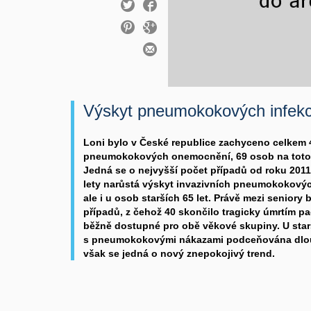
Výskyt pneumokokových infekc
Loni bylo v České republice zachyceno celkem 
pneumokokových onemocnění, 69 osob na toto
Jedná se o nejvyšší počet případů od roku 2011
lety narůstá výskyt invazivních pneumokokovýc
ale i u osob starších 65 let. Právě mezi seniory
případů, z čehož 40 skončilo tragicky úmrtím pac
běžně dostupné pro obě věkové skupiny. U star
s pneumokokovými nákazami podceňována dlou
však se jedná o nový znepokojivý trend.