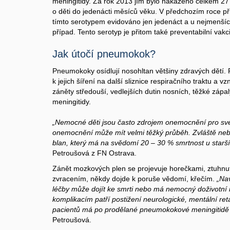
meningitidy. Za rok 2013 jím bylo nakaženo celkem 27 o
o děti do jedenácti měsíců věku. V předchozím roce p
tímto serotypem evidováno jen jedenáct a u nejmenších
případ. Tento serotyp je přitom také preventabilní vakc
Jak útočí pneumokok?
Pneumokoky osídlují nosohltan většiny zdravých dětí. 
k jejich šíření na další sliznice respiračního traktu a v
záněty středouší, vedlejších dutin nosních, těžké záp
meningitidy.
„Nemocné děti jsou často zdrojem onemocnění pro své
onemocnění může mít velmi těžký průběh. Zvláště ne
blan, který má na svědomí 20 – 30 % smrtnost u starší
Petroušová z FN Ostrava.
Zánět mozkových plen se projevuje horečkami, ztuhnutí
zvracením, někdy dojde k poruše vědomí, křečím.
„Na
léčby může dojít ke smrti nebo má nemocný doživotní 
komplikacím patří postižení neurologické, mentální ret
pacientů má po prodělané pneumokokové meningitidě 
Petroušová.