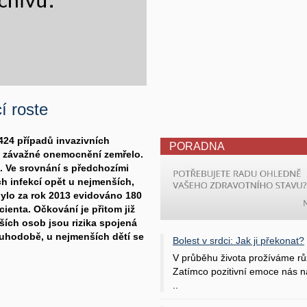
í roste
424 případů invazivních
PORADNA
 závažné onemocnění zemřelo.
. Ve srovnání s předchozími
h infekcí opět u nejmenších,
 bylo za rok 2013 evidováno 180
ienta. Očkování je přitom již
ších osob jsou rizika spojená
hodobě, u nejmenších dětí se
Bolest v srdci: Jak ji překonat?
V průběhu života prožíváme rů
Zatímco pozitivní emoce nás na
..