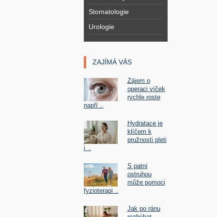
Stomatologie
Urologie
ZAJÍMÁ VÁS
Zájem o
operaci víček
rychle roste
napří ..
Hydratace je
klíčem k
pružnosti pleti
i ..
S patní
ostruhou
může pomoci
fyzioterapi ..
Jak po ránu
rozhýbat