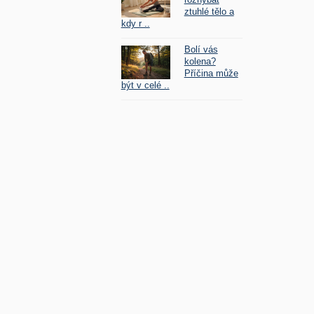
ztuhlé tělo a
kdy r ..
Bolí vás
kolena?
Příčina může
být v celé ..