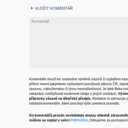
VLOŽIT KOMENTÁŘ
Komentáře slouží ke svobodné výměně názorů či vyjádření názo
přitom nesmí jakýmkoliv způsobem porušovat zákony ČR, zejm
rasovou, náboženskou či jinou nesnášenlivost. Je také třeba resp
zakázáno zveřejňovat soukromé údaje o jiných osobách.
Výslo
přípravky vázané na lékařský předpis.
Redakce si vyhrazuje 
odstranit komentáře, které porušují výše uvedená pravidla.
Do komentářů prosím nevkládejte dotazy ohledně zdravotního
můžete se zeptat v sekci
PORADNA
.
Děkujeme za pochopení