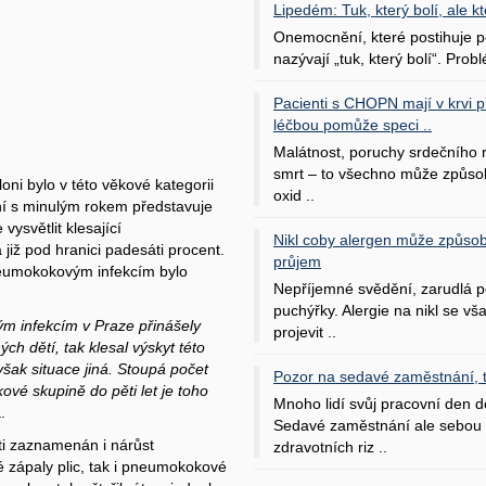
Lipedém: Tuk, který bolí, ale kt
Onemocnění, které postihuje po
nazývají „tuk, který bolí“. Probl
Pacienti s CHOPN mají v krvi pří
léčbou pomůže speci ..
Malátnost, poruchy srdečního
smrt – to všechno může způso
Vloni bylo v této věkové kategorii
oxid ..
í s minulým rokem představuje
ysvětlit klesající
Nikl coby alergen může způsob
již pod hranici padesáti procent.
průjem
neumokokovým infekcím bylo
Nepříjemné svědění, zarudlá p
puchýřky. Alergie na nikl se v
m infekcím v Praze přinášely
projevit ..
ch dětí, tak klesal výskyt této
šak situace jiná. Stoupá počet
Pozor na sedavé zaměstnání, tr
kové skupině do pěti let je toho
Mnoho lidí svůj pracovní den d
.
Sedavé zaměstnání ale sebou 
ti zaznamenán i nárůst
zdravotních riz ..
 zápaly plic, tak i pneumokokové