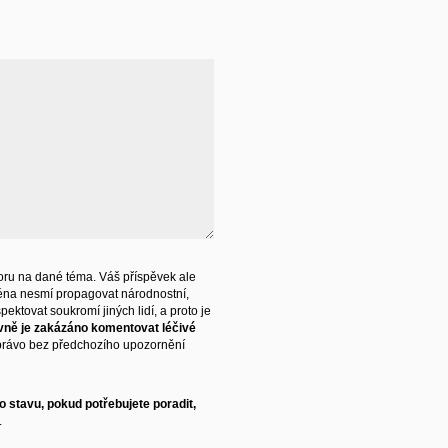
ru na dané téma. Váš příspěvek ale
éna nesmí propagovat národnostní,
ektovat soukromí jiných lidí, a proto je
vně je zakázáno komentovat léčivé
právo bez předchozího upozornění
 stavu, pokud potřebujete poradit,
.