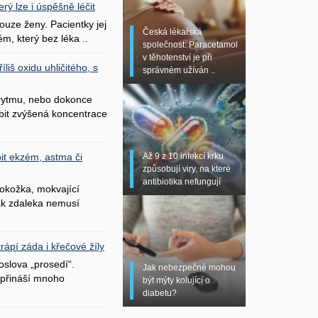
erý lze i úspěšně léčit
uze ženy. Pacientky jej
Česká lékařská
ém, který bez léka ..
společnost: Paracetamol
v těhotenství je při
liš oxidu uhličitého, s
správném užíván ..
 rytmu, nebo dokonce
bit zvýšená koncentrace
Až 9 z 10 infekcí krku
it ekzém, astma či
způsobují viry, na které
antibiotika nefungují
okožka, mokvající
šak zdaleka nemusí
ápí záda i křečové žíly
oslova „prosedí“.
Jak nebezpečné mohou
přináší mnoho
být mýty kolující o
diabetu?