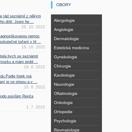
OBORY
se rád seznámil z někým
Alergologie
ho dítě. Jsem he ...
25. 10. 2022
Angiologie
iagnostikovanou nemoc
Dermatologie
kutečné točení v hl ...
15. 10. 2022
Estetická medicína
htela bych se seznámit
Gynekologie
mozku a mám probl ...
Chirurgie
18. 8. 2022
Kardiologie
vdu.Podle fotek má
ní je ve stresu a v ...
Neurologie
15. 8. 2022
Oftalmologie
Fando posílám Renča
Onkologie
1. 7. 2022
Ortopedie
Psychologie
Revmatologie