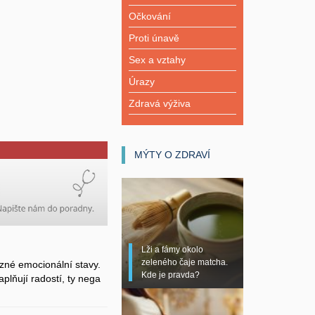
Očkování
Proti únavě
Sex a vztahy
Úrazy
Zdravá výživa
MÝTY O ZDRAVÍ
Lži a fámy okolo
zeleného čaje matcha.
zné emocionální stavy.
Kde je pravda?
plňují radostí, ty nega