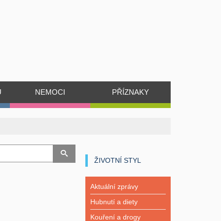
Ů
NEMOCI
PŘÍZNAKY
ŽIVOTNÍ STYL
Aktuální zprávy
Hubnutí a diety
Kouření a drogy