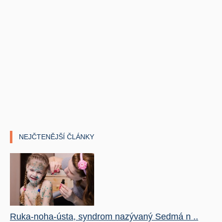
NEJČTENĚJŠÍ ČLÁNKY
Ruka-noha-ústa, syndrom nazývaný Sedmá n ..