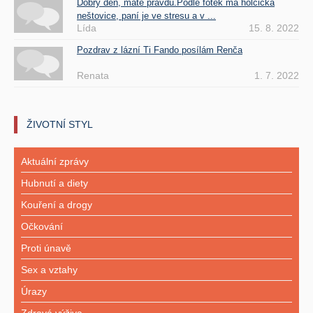
Dobrý den, máte pravdu.Podle fotek má holčička
neštovice, paní je ve stresu a v ...
Lída
15. 8. 2022
Pozdrav z lázní Ti Fando posílám Renča
Renata
1. 7. 2022
ŽIVOTNÍ STYL
Aktuální zprávy
Hubnutí a diety
Kouření a drogy
Očkování
Proti únavě
Sex a vztahy
Úrazy