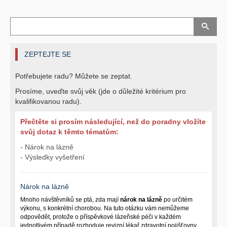
ZEPTEJTE SE
Potřebujete radu? Můžete se zeptat.
Prosíme, uveďte svůj věk (jde o důležité kritérium pro
kvalifikovanou radu).
Přečtěte si prosím následující, než do poradny vložíte
svůj dotaz k těmto tématům:
- Nárok na lázně
- Výsledky vyšetření
Nárok na lázně
Mnoho návštěvníků se ptá, zda mají
nárok na lázně
po určitém
výkonu, s konkrétní chorobou. Na tuto otázku vám nemůžeme
odpovědět, protože o příspěvkové lázeňské péči v každém
jednotlivém případě rozhoduje revizní lékař zdravotní pojišťovny,