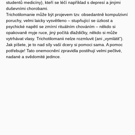
studentů medicíny), kteří se léčí například s depresí a jinými
duševními chorobami.
Trichotilomanie může být projevem tzv. obsedantně kompulzivní
poruchy, velmi laicky vysvětleno – stupňující se úzkost a
psychické napětí se zmírní rituálním chováním – někdo si
opakovaně myje ruce, jiný počítá dlaždičky, někdo si může
vytrhávat vlasy. Trichotilomanii nelze rozmluvit (ani „vymlátit“).
Jak píšete, je to nad síly vaší dcery si pomoci sama. A pomoc
potřebuje! Tato onemocnění zpravidla postihují velmi pečlivé,
nadané a svědomité jedince.