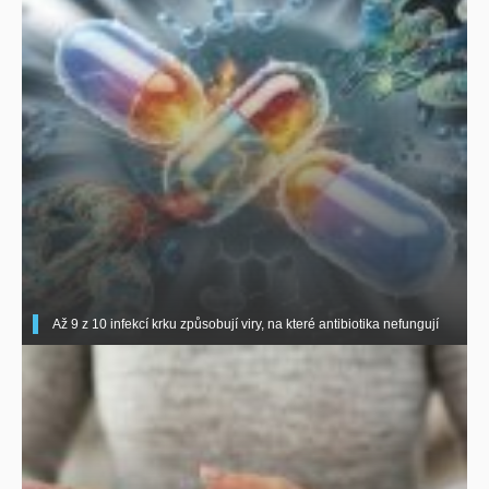
Až 9 z 10 infekcí krku způsobují viry, na které antibiotika nefungují