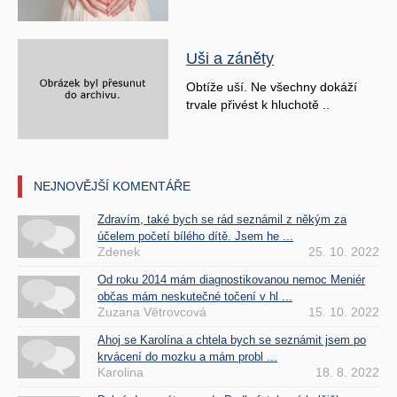
Uši a záněty
Obtíže uší. Ne všechny dokáží
trvale přivést k hluchotě ..
NEJNOVĚJŠÍ KOMENTÁŘE
Zdravím, také bych se rád seznámil z někým za
účelem početí bílého dítě. Jsem he ...
Zdenek
25. 10. 2022
Od roku 2014 mám diagnostikovanou nemoc Meniér
občas mám neskutečné točení v hl ...
Zuzana Větrovcová
15. 10. 2022
Ahoj se Karolína a chtela bych se seznámit jsem po
krvácení do mozku a mám probl ...
Karolina
18. 8. 2022