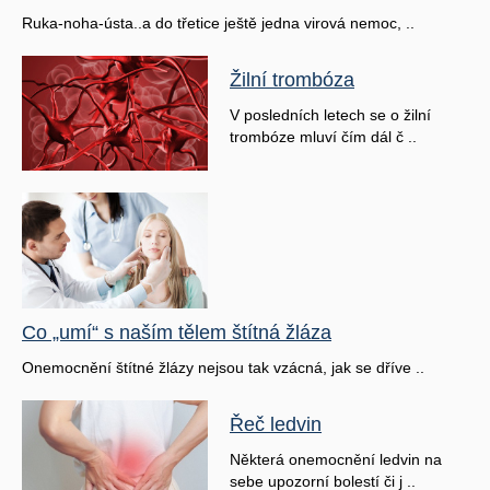
Ruka-noha-ústa..a do třetice ještě jedna virová nemoc, ..
Žilní trombóza
V posledních letech se o žilní
trombóze mluví čím dál č ..
Co „umí“ s naším tělem štítná žláza
Onemocnění štítné žlázy nejsou tak vzácná, jak se dříve ..
Řeč ledvin
Některá onemocnění ledvin na
sebe upozorní bolestí či j ..