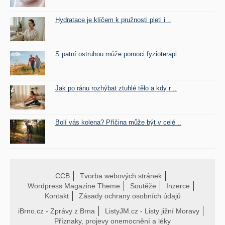
Hydratace je klíčem k pružnosti pleti i ..
S patní ostruhou může pomoci fyzioterapi ..
Jak po ránu rozhýbat ztuhlé tělo a kdy r ..
Bolí vás kolena? Příčina může být v celé ..
CCB
Tvorba webových stránek
Wordpress Magazine Theme
Soutěže
Inzerce
Kontakt
Zásady ochrany osobních údajů
iBrno.cz - Zprávy z Brna
ListyJM.cz - Listy jižní Moravy
Příznaky, projevy onemocnění a léky