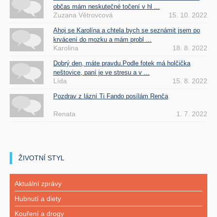
občas mám neskutečné točení v hl ...
Zuzana Větrovcová
15. 10. 2022
Ahoj se Karolína a chtela bych se seznámit jsem po
krvácení do mozku a mám probl ...
Karolina
18. 8. 2022
Dobrý den, máte pravdu.Podle fotek má holčička
neštovice, paní je ve stresu a v ...
Lída
15. 8. 2022
Pozdrav z lázní Ti Fando posílám Renča
Renata
1. 7. 2022
ŽIVOTNÍ STYL
Aktuální zprávy
Hubnutí a diety
Kouření a drogy