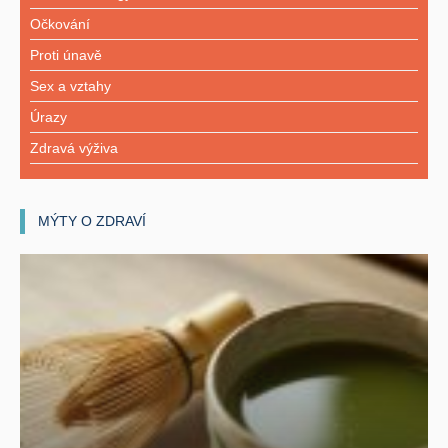
Očkování
Proti únavě
Sex a vztahy
Úrazy
Zdravá výživa
MÝTY O ZDRAVÍ