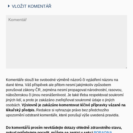
VLOŽIT KOMENTÁŘ
Komentáře slouží ke svobodné výměně názorů či vyjádření názoru na
dané téma. Váš příspěvek ale přitom nesmí jakýmkoliv způsobem
porušovat zákony ČR, zejména nesmí propagovat národnostní, rasovou,
náboženskou či jinou nesnášenlivost. Je také třeba respektovat soukromí
jiných lidí, a proto je zakázáno zveřejňovat soukromé údaje o jiných
osobách.
Výslovně je zakázáno komentovat léčivé přípravky vázané na
lékařský předpis.
Redakce si vyhrazuje právo bez předchozího
upozornění odstranit komentáře, které porušují výše uvedená pravidla.
Do komentářů prosím nevkládejte dotazy ohledně zdravotního stavu,
pokud potřebujete poradit, můžete se zeptat v sekci
PORADNA
.