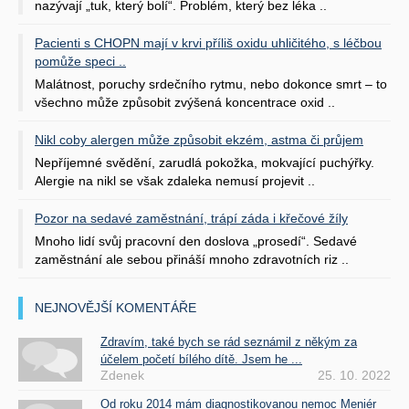
nazývají „tuk, který bolí“. Problém, který bez léka ..
Pacienti s CHOPN mají v krvi příliš oxidu uhličitého, s léčbou
pomůže speci ..
Malátnost, poruchy srdečního rytmu, nebo dokonce smrt – to
všechno může způsobit zvýšená koncentrace oxid ..
Nikl coby alergen může způsobit ekzém, astma či průjem
Nepříjemné svědění, zarudlá pokožka, mokvající puchýřky.
Alergie na nikl se však zdaleka nemusí projevit ..
Pozor na sedavé zaměstnání, trápí záda i křečové žíly
Mnoho lidí svůj pracovní den doslova „prosedí“. Sedavé
zaměstnání ale sebou přináší mnoho zdravotních riz ..
NEJNOVĚJŠÍ KOMENTÁŘE
Zdravím, také bych se rád seznámil z někým za
účelem početí bílého dítě. Jsem he ...
Zdenek
25. 10. 2022
Od roku 2014 mám diagnostikovanou nemoc Meniér