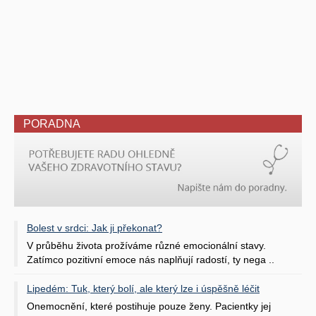
PORADNA
Bolest v srdci: Jak ji překonat?
V průběhu života prožíváme různé emocionální stavy.
Zatímco pozitivní emoce nás naplňují radostí, ty nega ..
Lipedém: Tuk, který bolí, ale který lze i úspěšně léčit
Onemocnění, které postihuje pouze ženy. Pacientky jej