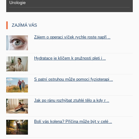
Urologie
ZAJÍMÁ VÁS
Zájem o operaci víček rychle roste napří ..
Hydratace je klíčem k pružnosti pleti i ..
S patní ostruhou může pomoci fyzioterapi ..
Jak po ránu rozhýbat ztuhlé tělo a kdy r ..
Bolí vás kolena? Příčina může být v celé ..