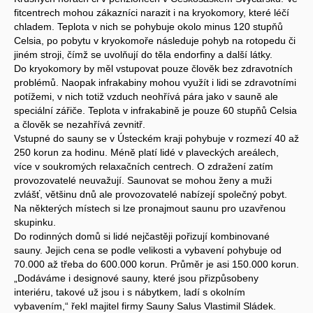
fitcentrech mohou zákazníci narazit i na kryokomory, které léčí
chladem. Teplota v nich se pohybuje okolo minus 120 stupňů
Celsia, po pobytu v kryokomoře následuje pohyb na rotopedu či
jiném stroji, čímž se uvolňují do těla endorfiny a další látky.
Do kryokomory by měl vstupovat pouze člověk bez zdravotních
problémů. Naopak infrakabiny mohou využít i lidi se zdravotními
potížemi, v nich totiž vzduch neohřívá pára jako v sauně ale
speciální zářiče. Teplota v infrakabině je pouze 60 stupňů Celsia
a člověk se nezahřívá zevnitř.
Vstupné do sauny se v Ústeckém kraji pohybuje v rozmezí 40 až
250 korun za hodinu. Méně platí lidé v plaveckých areálech,
více v soukromých relaxačních centrech. O zdražení zatím
provozovatelé neuvažují. Saunovat se mohou ženy a muži
zvlášť, většinu dnů ale provozovatelé nabízejí společný pobyt.
Na některých místech si lze pronajmout saunu pro uzavřenou
skupinku.
Do rodinných domů si lidé nejčastěji pořizují kombinované
sauny. Jejich cena se podle velikosti a vybavení pohybuje od
70.000 až třeba do 600.000 korun. Průměr je asi 150.000 korun.
„Dodáváme i designové sauny, které jsou přizpůsobeny
interiéru, takové už jsou i s nábytkem, ladí s okolním
vybavením,“ řekl majitel firmy Sauny Salus Vlastimil Sládek.