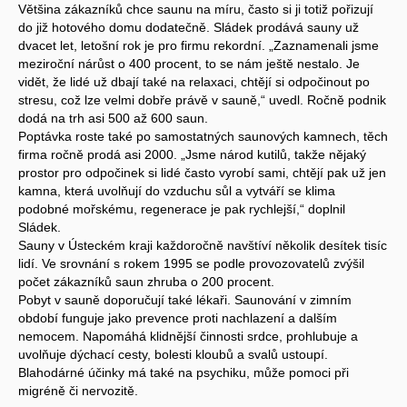
Většina zákazníků chce saunu na míru, často si ji totiž pořizují
do již hotového domu dodatečně. Sládek prodává sauny už
dvacet let, letošní rok je pro firmu rekordní. „Zaznamenali jsme
meziroční nárůst o 400 procent, to se nám ještě nestalo. Je
vidět, že lidé už dbají také na relaxaci, chtějí si odpočinout po
stresu, což lze velmi dobře právě v sauně,“ uvedl. Ročně podnik
dodá na trh asi 500 až 600 saun.
Poptávka roste také po samostatných saunových kamnech, těch
firma ročně prodá asi 2000. „Jsme národ kutilů, takže nějaký
prostor pro odpočinek si lidé často vyrobí sami, chtějí pak už jen
kamna, která uvolňují do vzduchu sůl a vytváří se klima
podobné mořskému, regenerace je pak rychlejší,“ doplnil
Sládek.
Sauny v Ústeckém kraji každoročně navštíví několik desítek tisíc
lidí. Ve srovnání s rokem 1995 se podle provozovatelů zvýšil
počet zákazníků saun zhruba o 200 procent.
Pobyt v sauně doporučují také lékaři. Saunování v zimním
období funguje jako prevence proti nachlazení a dalším
nemocem. Napomáhá klidnější činnosti srdce, prohlubuje a
uvolňuje dýchací cesty, bolesti kloubů a svalů ustoupí.
Blahodárné účinky má také na psychiku, může pomoci při
migréně či nervozitě.