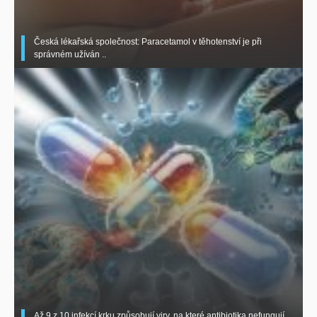
Česká lékařská společnost: Paracetamol v těhotenství je při
správném užíván ..
Až 9 z 10 infekcí krku způsobují viry, na které antibiotika nefungují