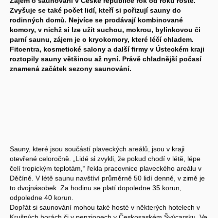
Zájem o saunování v České republice rok od roku roste.
Zvyšuje se také počet lidí, kteří si pořizují sauny do
rodinných domů. Nejvíce se prodávají kombinované
komory, v nichž si lze užít suchou, mokrou, bylinkovou či
parní saunu, zájem je o kryokomory, které léčí chladem.
Fitcentra, kosmetické salony a další firmy v Ústeckém kraji
roztopily sauny většinou až nyní. Právě chladnější počasí
znamená začátek sezony saunování.
Sauny, které jsou součástí plaveckých areálů, jsou v kraji
otevřené celoročně. „Lidé si zvykli, že pokud chodí v létě, lépe
čelí tropickým teplotám,“ řekla pracovnice plaveckého areálu v
Děčíně. V létě saunu navštíví průměrně 50 lidí denně, v zimě je
to dvojnásobek. Za hodinu se platí dopoledne 35 korun,
odpoledne 40 korun.
Dopřát si saunování mohou také hosté v některých hotelech v
Krušných horách či v penzionech v Českosaském Švýcarsku. Ve