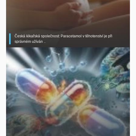
Česká lékařská společnost: Paracetamol v těhotenství je při
správném užíván ..