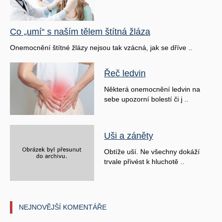
Co „umí“ s naším tělem štítná žláza
Onemocnění štítné žlázy nejsou tak vzácná, jak se dříve ..
Řeč ledvin
Některá onemocnění ledvin na
sebe upozorní bolestí či j ..
Uši a záněty
Obtíže uší. Ne všechny dokáží
trvale přivést k hluchotě ..
NEJNOVĚJŠÍ KOMENTÁŘE