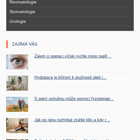
Revmatologie
Stomatologie
Urologie
ZAJÍMÁ VÁS
Zájem o operaci víček rychle roste napří ..
Hydratace je klíčem k pružnosti pleti i ..
S patní ostruhou může pomoci fyzioterapi ..
Jak po ránu rozhýbat ztuhlé tělo a kdy r ..