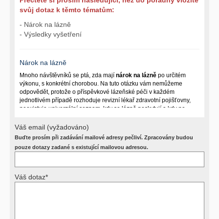
svůj dotaz k těmto tématům:
- Nárok na lázně
- Výsledky vyšetření
Nárok na lázně
Mnoho návštěvníků se ptá, zda mají
nárok na lázně
po určitém
výkonu, s konkrétní chorobou. Na tuto otázku vám nemůžeme
odpovědět, protože o příspěvkové lázeňské péči v každém
jednotlivém případě rozhoduje revizní lékař zdravotní pojišťovny,
neexistuje univerzální seznam, kdy se lázně poskytují a kdy ne.
Záleží na mnoha okolnostech (kuřáctví, inkontinence), funkčním
postižení pacienta a dalších zdravotních okolnostech.
Váš email (vyžadováno)
Buďte prosím při zadávání mailové adresy pečliví. Zpracovány budou
Požádejte svého ošetřujícího lékaře o návrh, který pak posoudí
příslušný revizní lékař. My vám spolehlivou odpověď dát
pouze dotazy zadané s existující mailovou adresou.
nemůžeme.
Váš dotaz*
Výsledky vyšetření
Přístrojová vyšetření (CT, rentgen, sono, magnetická rezonance a
další, stejně jako laboratorní testy (krevní obraz, imunologické
vyšetření, biochemické parametry a jiné) jsou pomocnými metodami