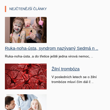
NEJČTENĚJŠÍ ČLÁNKY
Ruka-noha-ústa, syndrom nazývaný Sedmá n ..
Ruka-noha-ústa..a do třetice ještě jedna virová nemoc, ..
Žilní trombóza
V posledních letech se o žilní
trombóze mluví čím dál č ..