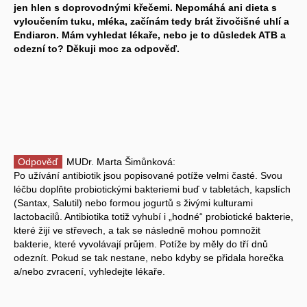
jen hlen s doprovodnými křečemi. Nepomáhá ani dieta s
vyloučením tuku, mléka, začínám tedy brát živočišné uhlí a
Endiaron. Mám vyhledat lékaře, nebo je to důsledek ATB a
odezní to? Děkuji moc za odpověď.
Odpověď
MUDr. Marta Šimůnková:
Po užívání antibiotik jsou popisované potíže velmi časté. Svou
léčbu doplňte probiotickými bakteriemi buď v tabletách, kapslích
(Santax, Salutil) nebo formou jogurtů s živými kulturami
lactobacilů. Antibiotika totiž vyhubí i „hodné“ probiotické bakterie,
které žijí ve střevech, a tak se následně mohou pomnožit
bakterie, které vyvolávají průjem. Potíže by měly do tří dnů
odeznít. Pokud se tak nestane, nebo kdyby se přidala horečka
a/nebo zvracení, vyhledejte lékaře.