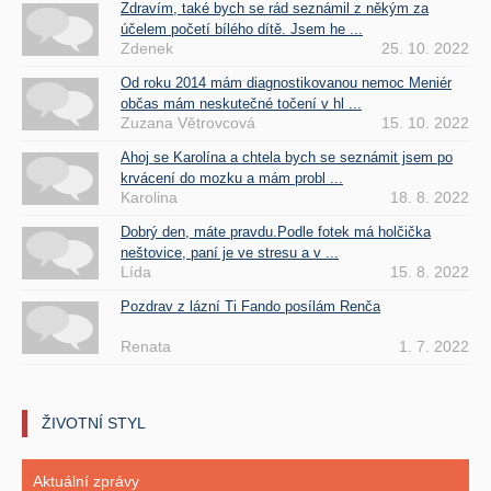
Zdravím, také bych se rád seznámil z někým za
účelem početí bílého dítě. Jsem he ...
Zdenek
25. 10. 2022
Od roku 2014 mám diagnostikovanou nemoc Meniér
občas mám neskutečné točení v hl ...
Zuzana Větrovcová
15. 10. 2022
Ahoj se Karolína a chtela bych se seznámit jsem po
krvácení do mozku a mám probl ...
Karolina
18. 8. 2022
Dobrý den, máte pravdu.Podle fotek má holčička
neštovice, paní je ve stresu a v ...
Lída
15. 8. 2022
Pozdrav z lázní Ti Fando posílám Renča
Renata
1. 7. 2022
ŽIVOTNÍ STYL
Aktuální zprávy