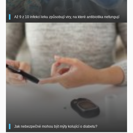
Až 9 z 10 infekcí krku způsobují viry, na které antibiotika nefungují
Jak nebezpečné mohou být mýty kolující o diabetu?