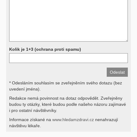
a bez znalosti klinického stavu nemají takřka žádnou výpovědní
hodnotu. Není v ničích silách na dálku bez vyšetření lékařem jen ze
závěrů přístrojových a laboratorních testů stanovit diagnózu. Se
svými dotazy na interpretaci výsledků se proto prosím obracejte na
své lékaře.
Děkujeme za pochopení
Kolik je 1+3 (ochrana proti spamu)
* Odesláním souhlasím se zveřejněním svého dotazu (bez
uvedení jména).
Redakce nemá povinnost na dotaz odpovědět. Zveřejněny
budou ty otázky, které budou podle našeho názoru zajímavé
i pro ostatní návštěvníky.
Informace získané na
www.hledamzdravi.cz
nenahrazují
návštěvu lékaře.