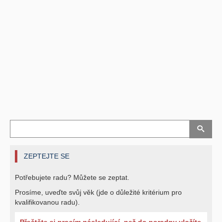
ZEPTEJTE SE
Potřebujete radu? Můžete se zeptat.
Prosíme, uveďte svůj věk (jde o důležité kritérium pro
kvalifikovanou radu).
Přečtěte si prosím následující, než do poradny vložíte