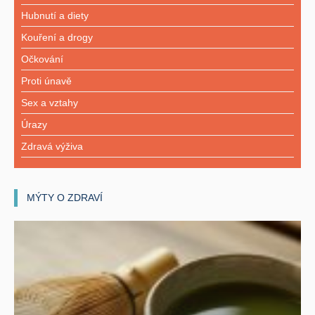
Hubnutí a diety
Kouření a drogy
Očkování
Proti únavě
Sex a vztahy
Úrazy
Zdravá výživa
MÝTY O ZDRAVÍ