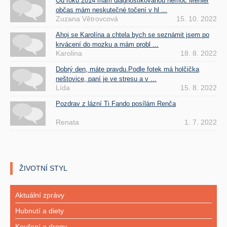
Od roku 2014 mám diagnostikovanou nemoc Meniér
občas mám neskutečné točení v hl ...
Zuzana Větrovcová
15. 10. 2022
Ahoj se Karolína a chtela bych se seznámit jsem po
krvácení do mozku a mám probl ...
Karolina
18. 8. 2022
Dobrý den, máte pravdu.Podle fotek má holčička
neštovice, paní je ve stresu a v ...
Lída
15. 8. 2022
Pozdrav z lázní Ti Fando posílám Renča
Renata
1. 7. 2022
ŽIVOTNÍ STYL
Aktuální zprávy
Hubnutí a diety
Kouření a drogy