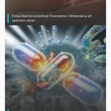
Česká lékařská společnost: Paracetamol v těhotenství je při
správném užíván ..