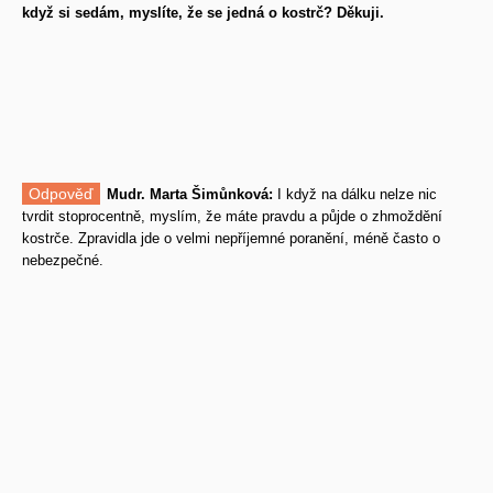
když si sedám, myslíte, že se jedná o kostrč? Děkuji.
Odpověď
Mudr. Marta Šimůnková:
I když na dálku nelze nic
tvrdit stoprocentně, myslím, že máte pravdu a půjde o zhmoždění
kostrče. Zpravidla jde o velmi nepříjemné poranění, méně často o
nebezpečné.