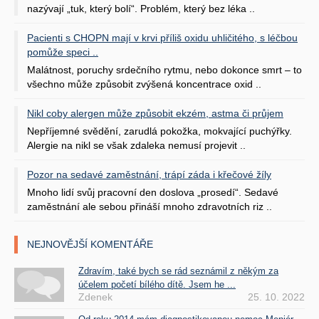
nazývají „tuk, který bolí“. Problém, který bez léka ..
Pacienti s CHOPN mají v krvi příliš oxidu uhličitého, s léčbou
pomůže speci ..
Malátnost, poruchy srdečního rytmu, nebo dokonce smrt – to
všechno může způsobit zvýšená koncentrace oxid ..
Nikl coby alergen může způsobit ekzém, astma či průjem
Nepříjemné svědění, zarudlá pokožka, mokvající puchýřky.
Alergie na nikl se však zdaleka nemusí projevit ..
Pozor na sedavé zaměstnání, trápí záda i křečové žíly
Mnoho lidí svůj pracovní den doslova „prosedí“. Sedavé
zaměstnání ale sebou přináší mnoho zdravotních riz ..
NEJNOVĚJŠÍ KOMENTÁŘE
Zdravím, také bych se rád seznámil z někým za
účelem početí bílého dítě. Jsem he ...
Zdenek
25. 10. 2022