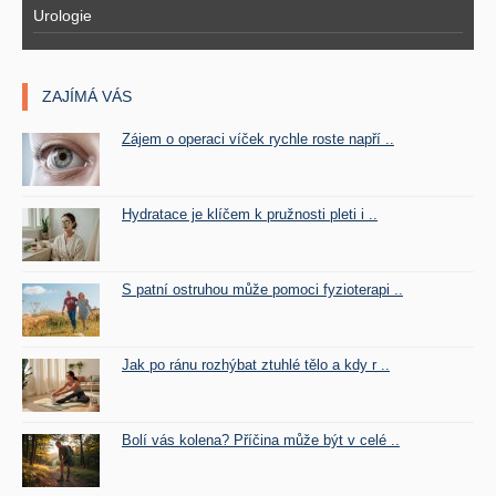
Urologie
ZAJÍMÁ VÁS
Zájem o operaci víček rychle roste napří ..
Hydratace je klíčem k pružnosti pleti i ..
S patní ostruhou může pomoci fyzioterapi ..
Jak po ránu rozhýbat ztuhlé tělo a kdy r ..
Bolí vás kolena? Příčina může být v celé ..