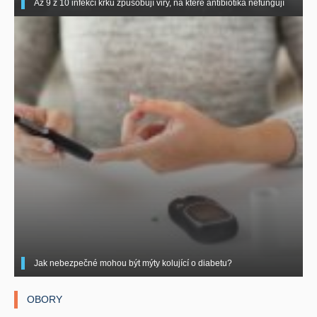
Až 9 z 10 infekcí krku způsobují viry, na které antibiotika nefungují
Jak nebezpečné mohou být mýty kolující o diabetu?
OBORY