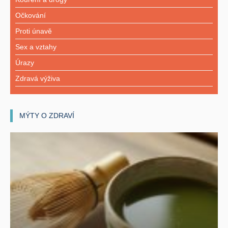
Očkování
Proti únavě
Sex a vztahy
Úrazy
Zdravá výživa
MÝTY O ZDRAVÍ