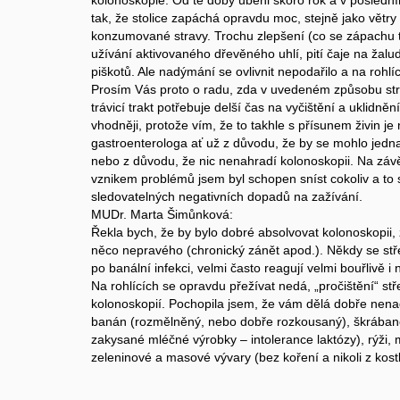
kolonoskopie. Od té doby uběhl skoro rok a v posledním
tak, že stolice zapáchá opravdu moc, stejně jako větry
konzumované stravy. Trochu zlepšení (co se zápachu t
užívání aktivovaného dřevěného uhlí, pití čaje na žalud
piškotů. Ale nadýmání se ovlivnit nepodařilo a na rohlí
Prosím Vás proto o radu, zda v uvedeném způsobu str
trávicí trakt potřebuje delší čas na vyčištění a uklidnění
vhodněji, protože vím, že to takhle s přísunem živin je
gastroenterologa ať už z důvodu, že by se mohlo jednat 
nebo z důvodu, že nic nenahradí kolonoskopii. Na záv
vznikem problémů jsem byl schopen sníst cokoliv a to s
sledovatelných negativních dopadů na zažívání.
MUDr. Marta Šimůnková:
Řekla bych, že by bylo dobré absolvovat kolonoskopii, 
něco nepravého (chronický zánět apod.). Někdy se stř
po banální infekci, velmi často reagují velmi bouřlivě i 
Na rohlících se opravdu přežívat nedá, „pročištění“ st
kolonoskopií. Pochopila jsem, že vám dělá dobře nena
banán (rozmělněný, nebo dobře rozkousaný), škrábané
zakysané mléčné výrobky – intolerance laktózy), rýži
zeleninové a masové vývary (bez koření a nikoli z kost