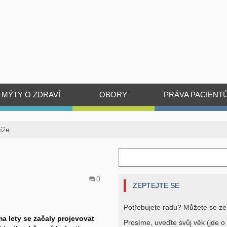
MÝTY O ZDRAVÍ
OBORY
PRÁVA PACIENT
tíže
0
ZEPTEJTE SE
Potřebujete radu? Můžete se ze
ma lety se začaly projevovat
Prosíme, uveďte svůj věk (jde o 