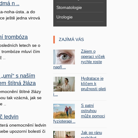
dmá n ..
Stomatologie
a-noha-ústa..a do
Urologie
ice ještě jedna virová
lní trombóza
ZAJÍMÁ VÁS
osledních letech se o
Zájem o
ní trombóze mluví čím
operaci víček
č ..
rychle roste
napří ..
 „umí“ s naším
Hydratace je
em štítná žláza
klíčem k
pružnosti pleti
mocnění štítné žlázy
i ..
sou tak vzácná, jak se
e ..
S patní
ostruhou
může pomoci
č ledvin
fyzioterapi ..
terá onemocnění ledvin
sebe upozorní bolestí či
Jak po ránu
rozhýbat