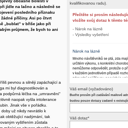
bjevily občasné bolesti v
kvalifikovanou radu).
při jídle na lačno a následně se
 objevení posledního příznaku
Přečtěte si prosím následují
žádné příčiny. Asi po čtvrt
vložíte svůj dotaz k těmto 
ě „bublat“ v břiše jako při
- Nárok na lázně
slabým průjmem, že bych to ani
- Výsledky vyšetření
Nárok na lázně
Mnoho návštěvníků se ptá, zda maj
určitém výkonu, s konkrétní chorob
nemůžeme odpovědět, protože o př
v každém jednotlivém případě rozho
zdravotní pojišťovny, neexistuje un
íliš pevnou a silněji zapáchající a
lázně poskytují a kdy ne. Záleží n
ga mi byl diagnostikován a
(kuřáctví, inkontinence), funkčním p
Váš email (vyžadováno)
dalších zdravotních okolnostech.
ní a podpůrná léčba na „umravnění“
Buďte prosím při zadávání mailové adr
zitivně naopak vyšla intolerance
Požádejte svého ošetřujícího lékaře
budou pouze dotazy zadané s existují
irubin. Jinak vše v pořádku.
posoudí příslušný revizní lékař. My
odpověď dát nemůžeme.
é doby už nikdy nevrátilo k
ak obtěžující nadýmání, tak
Váš dotaz*
vovaným vyštřením zůstala
Výsledky vyšetření