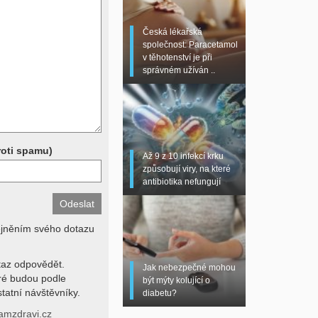
 sono, magnetická
torní testy (krevní
Česká lékařská
chemické parametry a
společnost: Paracetamol
z znalosti klinického
v těhotenství je při
dní hodnotu. Není v
správném užíván ..
í lékařem jen ze závěrů
stanovit diagnózu. Se
ků se proto prosím
roti spamu)
Až 9 z 10 infekcí krku
způsobují viry, na které
antibiotika nefungují
ejněním svého dotazu
az odpovědět.
Jak nebezpečné mohou
eré budou podle
být mýty kolující o
tatní návštěvníky.
diabetu?
amzdravi.cz