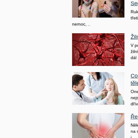
Se
Ruk
třet
nemoc, ..
Ži
V p
žil
dál 
Co
těl
One
nej
dřív
Ře
Něk
na 
j ..