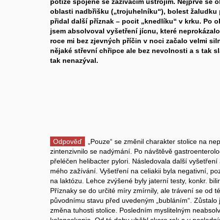
potíže spojené se zažívacím ústrojím. Nejprve se o
oblasti nadbřišku („trojuhelníku“), bolest žaludku 
přidal další příznak – pocit „knedlíku“ v krku. Po
jsem absolvoval vyšetření jícnu, které neprokázalo 
roce mi bez zjevných příčin v noci začalo velmi siln
nějaké střevní chřipce ale bez nevolnosti a s tak 
tak nenazýval.
Odpověď
„Pouze“ se změnil charakter stolice na nepř
zintenzivnilo se nadýmání. Po návštěvě gastroenterolo
přeléčen helibacter pylori. Následovala další vyšetře
mého zažívání. Vyšetření na celiakii byla negativní, po
na laktózu. Lehce zvýšené byly jaterní testy, konkr. bil
Příznaky se do určité míry zmírnily, ale trávení se od t
původnímu stavu před uvedeným „bubláním“. Zůstalo j
změna tuhosti stolice. Posledním myslitelným neabsol