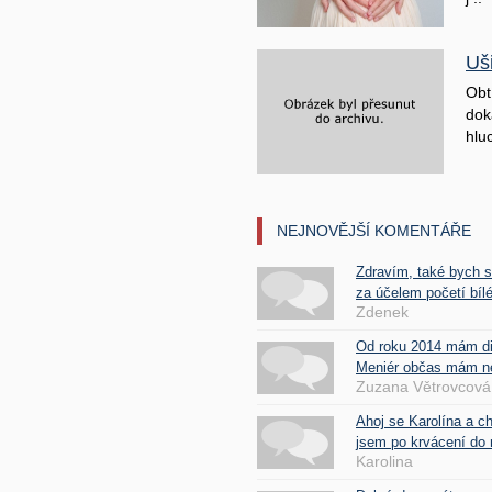
Uš
Obt
doká
hluc
NEJNOVĚJŠÍ KOMENTÁŘE
Zdravím, také bych 
za účelem početí bílé
Zdenek
Od roku 2014 mám d
Meniér občas mám nes
Zuzana Větrovcová
Ahoj se Karolína a c
jsem po krvácení do 
Karolina