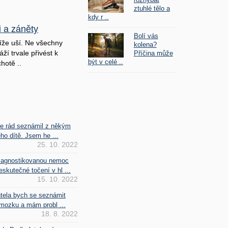
ztuhlé tělo a
kdy r ..
i a záněty
Bolí vás
íže uší. Ne všechny
kolena?
ží trvale přivést k
Příčina může
být v celé ..
hotě ..
se rád seznámil z někým
ho dítě. Jsem he ...
25. 10. 2022
iagnostikovanou nemoc
kutečné točení v hl ...
15. 10. 2022
htela bych se seznámit
mozku a mám probl ...
18. 8. 2022