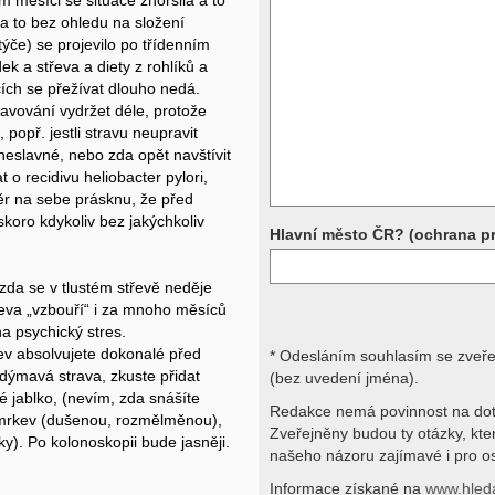
 měsíci se situace zhoršila a to
 a to bez ohledu na složení
Přístrojová vyšetření (CT, rentgen,
rezonance a další, stejně jako labora
ýče) se projevilo po třídenním
obraz, imunologické vyšetření, bio
ek a střeva a diety z rohlíků a
jiné) jsou pomocnými metodami a be
cích se přežívat dlouho nedá.
stavu nemají takřka žádnou výpově
avování vydržet déle, protože
ničích silách na dálku bez vyšetřen
, popř. jestli stravu neupravit
přístrojových a laboratorních testů 
 neslavné, nebo zda opět navštívit
svými dotazy na interpretaci výsled
obracejte na své lékaře.
o recidivu heliobacter pylori,
ěr na sebe prásknu, že před
Děkujeme za pochopení
koro kdykoliv bez jakýchkoliv
Hlavní město ČR? (ochrana p
zda se v tlustém střevě neděje
eva „vzbouří“ i za mnoho měsíců
na psychický stres.
řev absolvujete dokonalé před
* Odesláním souhlasím se zveř
dýmavá strava, zkuste přidat
(bez uvedení jména).
 jablko, (nevím, zda snášíte
Redakce nemá povinnost na dot
, mrkev (dušenou, rozmělměnou),
Zveřejněny budou ty otázky, kt
ky). Po kolonoskopii bude jasněji.
našeho názoru zajímavé i pro os
Informace získané na
www.hled