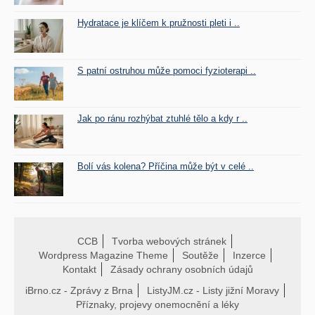
Hydratace je klíčem k pružnosti pleti i ..
S patní ostruhou může pomoci fyzioterapi ..
Jak po ránu rozhýbat ztuhlé tělo a kdy r ..
Bolí vás kolena? Příčina může být v celé ..
CCB
Tvorba webových stránek
Wordpress Magazine Theme
Soutěže
Inzerce
Kontakt
Zásady ochrany osobních údajů
iBrno.cz - Zprávy z Brna
ListyJM.cz - Listy jižní Moravy
Příznaky, projevy onemocnění a léky