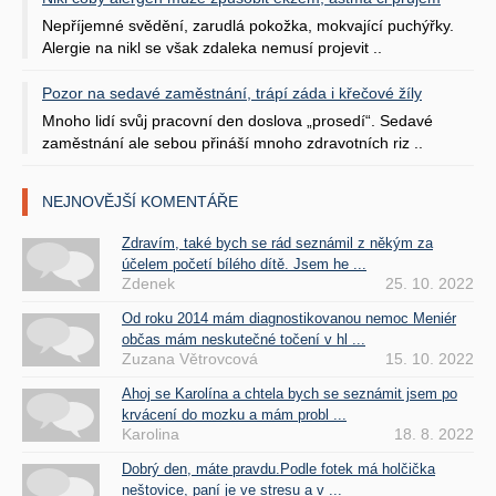
Nepříjemné svědění, zarudlá pokožka, mokvající puchýřky.
Alergie na nikl se však zdaleka nemusí projevit ..
Pozor na sedavé zaměstnání, trápí záda i křečové žíly
Mnoho lidí svůj pracovní den doslova „prosedí“. Sedavé
zaměstnání ale sebou přináší mnoho zdravotních riz ..
NEJNOVĚJŠÍ KOMENTÁŘE
Zdravím, také bych se rád seznámil z někým za
účelem početí bílého dítě. Jsem he ...
Zdenek
25. 10. 2022
Od roku 2014 mám diagnostikovanou nemoc Meniér
občas mám neskutečné točení v hl ...
Zuzana Větrovcová
15. 10. 2022
Ahoj se Karolína a chtela bych se seznámit jsem po
krvácení do mozku a mám probl ...
Karolina
18. 8. 2022
Dobrý den, máte pravdu.Podle fotek má holčička
neštovice, paní je ve stresu a v ...