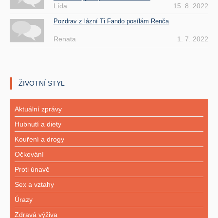
Lída
15. 8. 2022
Pozdrav z lázní Ti Fando posílám Renča
Renata
1. 7. 2022
ŽIVOTNÍ STYL
Aktuální zprávy
Hubnutí a diety
Kouření a drogy
Očkování
Proti únavě
Sex a vztahy
Úrazy
Zdravá výživa