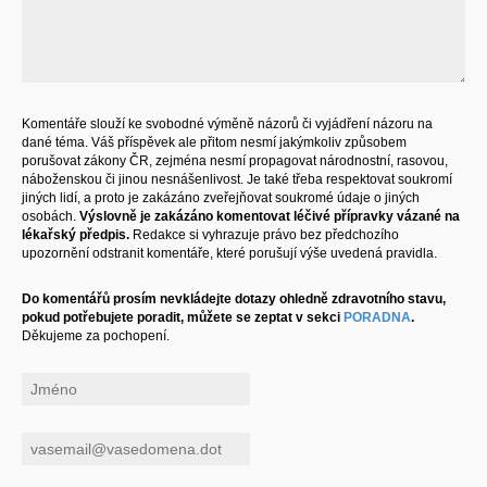
Komentáře slouží ke svobodné výměně názorů či vyjádření názoru na
dané téma. Váš příspěvek ale přitom nesmí jakýmkoliv způsobem
porušovat zákony ČR, zejména nesmí propagovat národnostní, rasovou,
náboženskou či jinou nesnášenlivost. Je také třeba respektovat soukromí
jiných lidí, a proto je zakázáno zveřejňovat soukromé údaje o jiných
osobách.
Výslovně je zakázáno komentovat léčivé přípravky vázané na
lékařský předpis.
Redakce si vyhrazuje právo bez předchozího
upozornění odstranit komentáře, které porušují výše uvedená pravidla.
Do komentářů prosím nevkládejte dotazy ohledně zdravotního stavu,
pokud potřebujete poradit, můžete se zeptat v sekci
PORADNA
.
Děkujeme za pochopení.