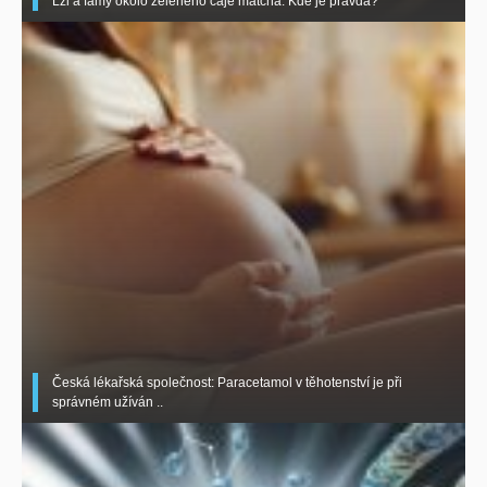
Lži a fámy okolo zeleného čaje matcha. Kde je pravda?
Česká lékařská společnost: Paracetamol v těhotenství je při
správném užíván ..