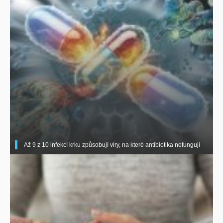
Až 9 z 10 infekcí krku způsobují viry, na které antibiotika nefungují