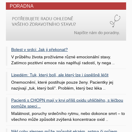
PORADNA
Bolest v srdci: Jak ji překonat?
V průběhu života prožíváme různé emocionální stavy.
Zatímco pozitivní emoce nás naplňují radostí, ty nega ..
Lipedém: Tuk, který bolí, ale který lze i úspěšně léčit
Onemocnění, které postihuje pouze ženy. Pacientky jej
nazývají „tuk, který bolí“. Problém, který bez léka ..
Pacienti s CHOPN mají v krvi příliš oxidu uhličitého, s léčbou
pomůže speci ..
Malátnost, poruchy srdečního rytmu, nebo dokonce smrt – to
všechno může způsobit zvýšená koncentrace oxid ..
Nikl coby alergen může způsobit ekzém, astma či průjem