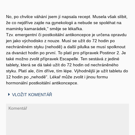
No, po chvilce váhání jsem jí napsala recept. Musela však slíbit,
že co nejdříve zajde na gynekologii a nebude se spoléhat na
maminky kamarádek,“ směje se lékařka.
Tzv. emergentní či postkoitální antikoncepce je určena opravdu
jen jako východisko z nouze. Musí se užít do 72 hodin po
nechráněném styku (nehodě) a další pilulka se musí spolknout
za dvanáct hodin po první. To platí pro přípravek Postinor 2. Je
také možno zvolit přípravek Escapelle. Ten sestává z jediné
tablety, která se dá také užít do 72 hodin od nechráněného
styku. Platí ale, čím dříve, tím lépe. Výhodnější je užít tabletu do
12 hodin po „nehodě“. Lékař může zvolit i jinou formu
hormonální postkoitální antikoncepce.
VLOŽIT KOMENTÁŘ