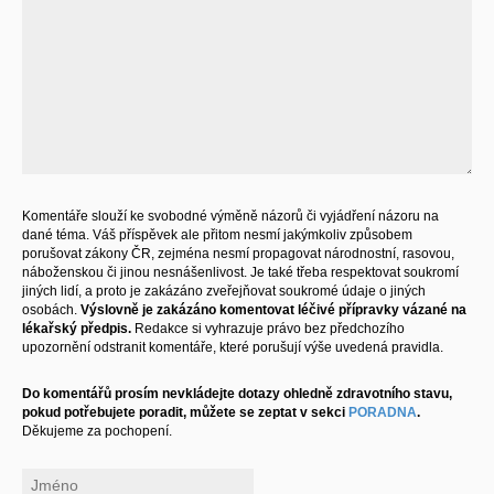
Komentáře slouží ke svobodné výměně názorů či vyjádření názoru na
dané téma. Váš příspěvek ale přitom nesmí jakýmkoliv způsobem
porušovat zákony ČR, zejména nesmí propagovat národnostní, rasovou,
náboženskou či jinou nesnášenlivost. Je také třeba respektovat soukromí
jiných lidí, a proto je zakázáno zveřejňovat soukromé údaje o jiných
osobách.
Výslovně je zakázáno komentovat léčivé přípravky vázané na
lékařský předpis.
Redakce si vyhrazuje právo bez předchozího
upozornění odstranit komentáře, které porušují výše uvedená pravidla.
Do komentářů prosím nevkládejte dotazy ohledně zdravotního stavu,
pokud potřebujete poradit, můžete se zeptat v sekci
PORADNA
.
Děkujeme za pochopení.