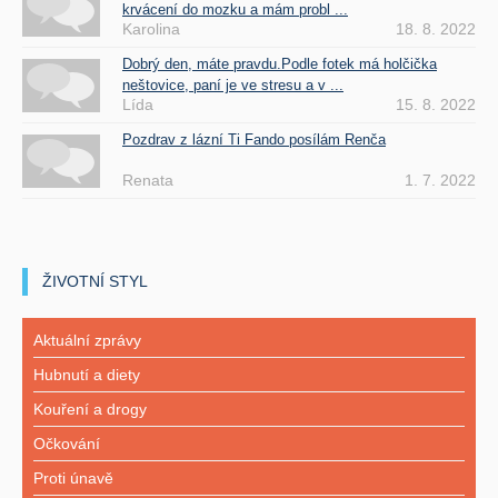
krvácení do mozku a mám probl ...
Karolina
18. 8. 2022
Dobrý den, máte pravdu.Podle fotek má holčička
neštovice, paní je ve stresu a v ...
Lída
15. 8. 2022
Pozdrav z lázní Ti Fando posílám Renča
Renata
1. 7. 2022
ŽIVOTNÍ STYL
Aktuální zprávy
Hubnutí a diety
Kouření a drogy
Očkování
Proti únavě