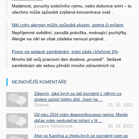
Malátnost, poruchy srdečního rytmu, nebo dokonce smrt – to
všechno může způsobit zvýšená koncentrace oxid ..
Nikl coby alergen může způsobit ekzém, astma či průjem
Nepříjemné svědění, zarudlá pokožka, mokvající puchýřky.
Alergie na nikl se však zdaleka nemusí projevit ..
Pozor na sedavé zaměstnání, trápí záda i křečové žíly
Mnoho lidí svůj pracovní den doslova „prosedí“. Sedavé
zaměstnání ale sebou přináší mnoho zdravotních riz ..
NEJNOVĚJŠÍ KOMENTÁŘE
Zdravím, také bych se rád seznámil z někým za
účelem početí bílého dítě. Jsem he ...
Zdenek
25. 10. 2022
Od roku 2014 mám diagnostikovanou nemoc Meniér
občas mám neskutečné točení v hl ...
Zuzana Větrovcová
15. 10. 2022
Ahoj se Karolína a chtela bych se seznámit jsem po