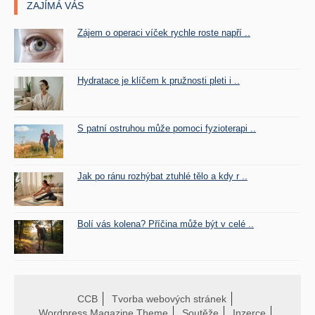
ZAJÍMÁ VÁS
Zájem o operaci víček rychle roste napří ..
Hydratace je klíčem k pružnosti pleti i ..
S patní ostruhou může pomoci fyzioterapi ..
Jak po ránu rozhýbat ztuhlé tělo a kdy r ..
Bolí vás kolena? Příčina může být v celé ..
CCB
Tvorba webových stránek
Wordpress Magazine Theme
Soutěže
Inzerce