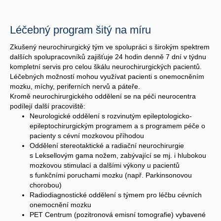
Léčebný program šitý na míru
Zkušený neurochirurgický tým ve spolupráci s širokým spektrem
dalších spolupracovníků zajišťuje 24 hodin denně 7 dní v týdnu
kompletní servis pro celou škálu neurochirurgických pacientů.
Léčebných možností mohou využívat pacienti s onemocněním
mozku, míchy, periferních nervů a páteře.
Kromě neurochirurgického oddělení se na péči neurocentra
podílejí další pracoviště:
Neurologické oddělení s rozvinutým epileptologicko-
epileptochirurgickým programem a s programem péče o
pacienty s cévní mozkovou příhodou
Oddělení stereotaktické a radiační neurochirurgie
s Leksellovým gama nožem, zabývající se mj. i hlubokou
mozkovou stimulací a dalšími výkony u pacientů
s funkčními poruchami mozku (např. Parkinsonovou
chorobou)
Radiodiagnostické oddělení s týmem pro léčbu cévních
onemocnění mozku
PET Centrum (pozitronová emisní tomografie) vybavené