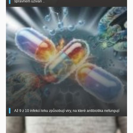
správném užíván ..
Až 9 z 10 infekcí krku způsobují viry, na které antibiotika nefungují