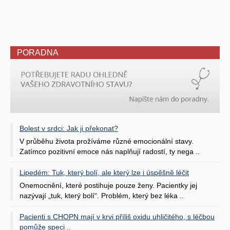
PORADNA
Bolest v srdci: Jak ji překonat?
V průběhu života prožíváme různé emocionální stavy.
Zatímco pozitivní emoce nás naplňují radostí, ty nega ..
Lipedém: Tuk, který bolí, ale který lze i úspěšně léčit
Onemocnění, které postihuje pouze ženy. Pacientky jej
nazývají „tuk, který bolí“. Problém, který bez léka ..
Pacienti s CHOPN mají v krvi příliš oxidu uhličitého, s léčbou
pomůže speci ..