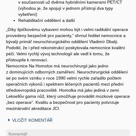
v současnosti už dvěma hybridními kamerami PET/CT
(výhodou je, že spojují v jednom přístroji dva typy
vyšetření)
Rehabilitační oddělení a další
„Díky špičkovému vybavení mohou být i velmi radikální operace
provedeny bezpečně pro pacienty,“ shrnul ředitel nemocnice a
bývalý primář neurochirurgického oddělení Vladimír Dbalý.
Podotkl, že i před rekonstrukcí poskytovala nemocnice kvalitní
péči. Velmi rychlý vývoj technologií ale vedl k tomu, že
přistoupila k renovaci.
Nemocnice Na Homolce má neurochirurgii jako jedno
z dominujících odborných zaměření. Neurochirurgické oddělení
se po svém vzniku v roce 1990 velmi rychle zařadilo počtem
operačních výkonů i spektrem léčených pacientů mezi přední
středoevropská pracoviště. Homolka má jako jediná v zemi
Leksellův gama nůž, který umožňuje provádět mozkové operace
„bez operace“. Kvalitu a bezpečnost pro pacienty potvrzuje
mezinárodní akreditace JCI.
VLOŽIT KOMENTÁŘ