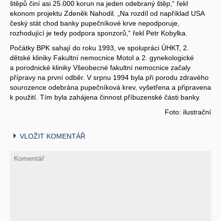
štěpů činí asi 25.000 korun na jeden odebraný štěp,“ řekl
ekonom projektu Zdeněk Nahodil. „Na rozdíl od například USA
český stát chod banky pupečníkové krve nepodporuje,
rozhodující je tedy podpora sponzorů,“ řekl Petr Kobylka.
Počátky BPK sahají do roku 1993, ve spolupráci ÚHKT, 2.
dětské kliniky Fakultní nemocnice Motol a 2. gynekologické
a porodnické kliniky Všeobecné fakultní nemocnice začaly
přípravy na první odběr. V srpnu 1994 byla při porodu zdravého
sourozence odebrána pupečníková krev, vyšetřena a připravena
k použití. Tím byla zahájena činnost příbuzenské části banky.
Foto: ilustrační
VLOŽIT KOMENTÁŘ