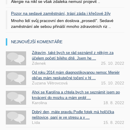
Alergie na nikl se však zdaleka nemusí projevit ..
Pozor na sedavé zaměstnání, trápí záda i křečové žíly
Mnoho lidí svůj pracovní den doslova „prosedí“. Sedavé
zaměstnání ale sebou přináší mnoho zdravotních riz ..
NEJNOVĚJŠÍ KOMENTÁŘE
Zdravím, také bych se rád seznámil z někým za
účelem početí bílého dítě. Jsem he ...
Zdenek
25. 10. 2022
Od roku 2014 mám diagnostikovanou nemoc Meniér
občas mám neskutečné točení v hl ...
Zuzana Větrovcová
15. 10. 2022
Ahoj se Karolína a chtela bych se seznámit jsem po
krvácení do mozku a mám probl ...
Karolina
18. 8. 2022
Dobrý den, máte pravdu.Podle fotek má holčička
neštovice, paní je ve stresu a v ...
Lída
15. 8. 2022