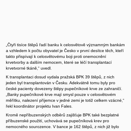
„Čtyři tisíce štěpů řadí banku k celosvětově významným bankám
a vzhledem k počtu obyvatel je Česko v první desítce těch, kteří
takto přispívají k celosvětovému boji proti onemocnění
krvetvorby a dalším nemocem, které se léčí transplantací
krvetvorné tkáně,“ uvedl.
K transplantaci dosud vydala pražská BPK 39 štěpů, z nich
jeden byl transplantován v Česku. Adekvátně tomu byly pro
české pacienty dovezeny štěpy pupečníkové krve ze zahraničí.
„Banky pupečníkové krve mají smysl pouze v celosvětovém
měřítku, nalezení příjemce v jedné zemi je totiž celkem vzácné,“
řekl koordinátor projektu Ivan Fales.
Kromě nepříbuzenských odběrů zajišťuje BPK také bezplatné
příbuzenské použití, uchovává se pupečníková krev pro
nemocného sourozence. V bance je 162 štěpů, z nich již bylo