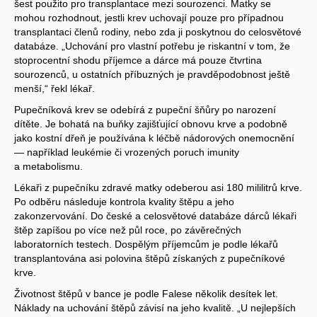
šest použito pro transplantace mezi sourozenci. Matky se
mohou rozhodnout, jestli krev uchovají pouze pro případnou
transplantaci členů rodiny, nebo zda ji poskytnou do celosvětové
databáze. „Uchování pro vlastní potřebu je riskantní v tom, že
stoprocentní shodu příjemce a dárce má pouze čtvrtina
sourozenců, u ostatních příbuzných je pravděpodobnost ještě
menší,“ řekl lékař.
Pupečníková krev se odebírá z pupeční šňůry po narození
dítěte. Je bohatá na buňky zajišťující obnovu krve a podobně
jako kostní dřeň je používána k léčbě nádorových onemocnění
— například leukémie či vrozených poruch imunity
a metabolismu.
Lékaři z pupečníku zdravé matky odeberou asi 180 mililitrů krve.
Po odběru následuje kontrola kvality štěpu a jeho
zakonzervování. Do české a celosvětové databáze dárců lékaři
štěp zapíšou po více než půl roce, po závěrečných
laboratorních testech. Dospělým příjemcům je podle lékařů
transplantována asi polovina štěpů získaných z pupečníkové
krve.
Životnost štěpů v bance je podle Falese několik desítek let.
Náklady na uchování štěpů závisí na jeho kvalitě. „U nejlepších