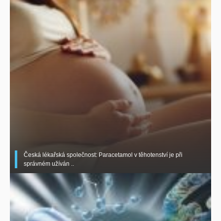
Česká lékařská společnost: Paracetamol v těhotenství je při
správném užíván ..