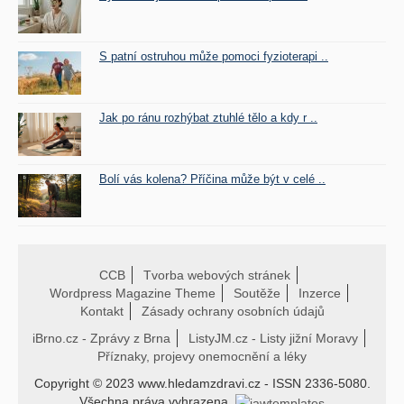
S patní ostruhou může pomoci fyzioterapi ..
Jak po ránu rozhýbat ztuhlé tělo a kdy r ..
Bolí vás kolena? Příčina může být v celé ..
CCB
Tvorba webových stránek
Wordpress Magazine Theme
Soutěže
Inzerce
Kontakt
Zásady ochrany osobních údajů
iBrno.cz - Zprávy z Brna
ListyJM.cz - Listy jižní Moravy
Příznaky, projevy onemocnění a léky
Copyright © 2023 www.hledamzdravi.cz - ISSN 2336-5080.
Všechna práva vyhrazena.