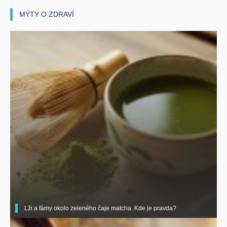
MÝTY O ZDRAVÍ
Lži a fámy okolo zeleného čaje matcha. Kde je pravda?