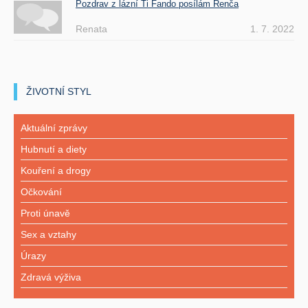
Pozdrav z lázní Ti Fando posílám Renča
Renata
1. 7. 2022
ŽIVOTNÍ STYL
Aktuální zprávy
Hubnutí a diety
Kouření a drogy
Očkování
Proti únavě
Sex a vztahy
Úrazy
Zdravá výživa