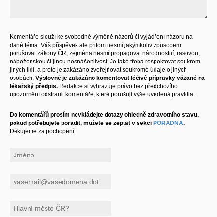
Komentáře slouží ke svobodné výměně názorů či vyjádření názoru na
dané téma. Váš příspěvek ale přitom nesmí jakýmkoliv způsobem
porušovat zákony ČR, zejména nesmí propagovat národnostní, rasovou,
náboženskou či jinou nesnášenlivost. Je také třeba respektovat soukromí
jiných lidí, a proto je zakázáno zveřejňovat soukromé údaje o jiných
osobách.
Výslovně je zakázáno komentovat léčivé přípravky vázané na
lékařský předpis.
Redakce si vyhrazuje právo bez předchozího
upozornění odstranit komentáře, které porušují výše uvedená pravidla.
Do komentářů prosím nevkládejte dotazy ohledně zdravotního stavu,
pokud potřebujete poradit, můžete se zeptat v sekci
PORADNA
.
Děkujeme za pochopení.