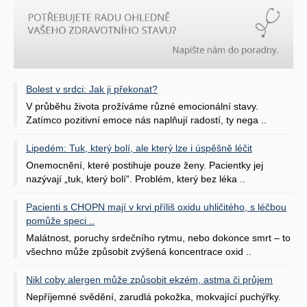
Bolest v srdci: Jak ji překonat?
V průběhu života prožíváme různé emocionální stavy.
Zatímco pozitivní emoce nás naplňují radostí, ty nega ..
Lipedém: Tuk, který bolí, ale který lze i úspěšně léčit
Onemocnění, které postihuje pouze ženy. Pacientky jej
nazývají „tuk, který bolí“. Problém, který bez léka ..
Pacienti s CHOPN mají v krvi příliš oxidu uhličitého, s léčbou
pomůže speci ..
Malátnost, poruchy srdečního rytmu, nebo dokonce smrt – to
všechno může způsobit zvýšená koncentrace oxid ..
Nikl coby alergen může způsobit ekzém, astma či průjem
Nepříjemné svědění, zarudlá pokožka, mokvající puchýřky.