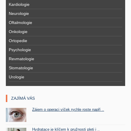
Kardiologie
Neurologie
Oftalmologie
Onkologie
Ortopedie
Psychologie
Revmatologie
Stomatologie
Urologie
ZAJÍMÁ VÁS
Zájem o operaci víček rychle roste napří ..
Hydratace je klíčem k pružnosti pleti i ..