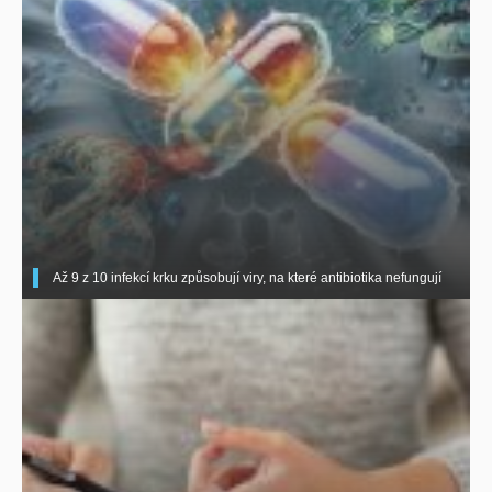
Až 9 z 10 infekcí krku způsobují viry, na které antibiotika nefungují