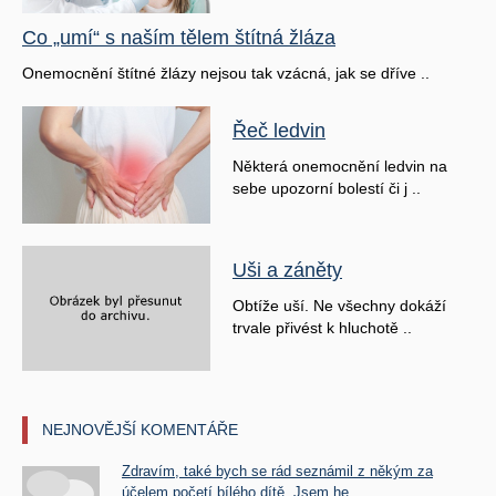
Co „umí“ s naším tělem štítná žláza
Onemocnění štítné žlázy nejsou tak vzácná, jak se dříve ..
Řeč ledvin
Některá onemocnění ledvin na
sebe upozorní bolestí či j ..
Uši a záněty
Obtíže uší. Ne všechny dokáží
trvale přivést k hluchotě ..
NEJNOVĚJŠÍ KOMENTÁŘE
Zdravím, také bych se rád seznámil z někým za
účelem početí bílého dítě. Jsem he ...