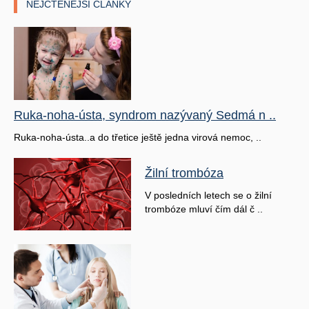
NEJČTENĚJŠÍ ČLÁNKY
Ruka-noha-ústa, syndrom nazývaný Sedmá n ..
Ruka-noha-ústa..a do třetice ještě jedna virová nemoc, ..
Žilní trombóza
V posledních letech se o žilní
trombóze mluví čím dál č ..