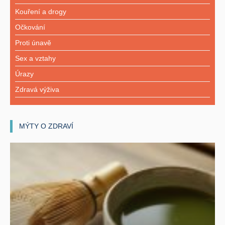
Kouření a drogy
Očkování
Proti únavě
Sex a vztahy
Úrazy
Zdravá výživa
MÝTY O ZDRAVÍ