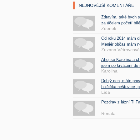
NEJNOVĚJŠÍ KOMENTÁŘE
Zdravím, také bych 
za účelem početí bílé
Zdenek
Od roku 2014 mám d
Meniér občas mám nes
Zuzana Větrovcová
Ahoj se Karolína a c
jsem po krvácení do 
Karolina
Dobrý den, máte pra
holčička neštovice, pa
Lída
Pozdrav z lázní Ti 
Renata