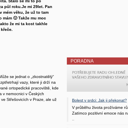
itá. Stalo se mi to po
a půl roku.Je mi 29let. Pan
 v mém věku, že už to tam
 co mám 🙂 Takže mu moc
akto že mi ta kost takhle
 křeče.
PORADNA
Může se jednat o „zkostnatělý“
třetrhají vazy, které ji drží na
vané ortopedické pracoviště, kde
ba v nemocnici v Českých
ve Střešovicích v Praze, ale už
Bolest v srdci: Jak ji překonat?
V průběhu života prožíváme rů
Zatímco pozitivní emoce nás na
..