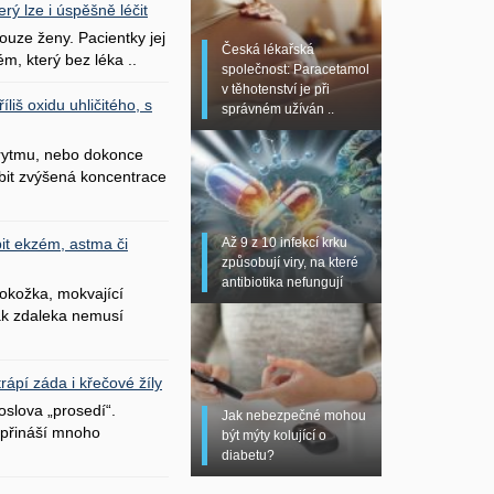
erý lze i úspěšně léčit
uze ženy. Pacientky jej
Česká lékařská
ém, který bez léka ..
společnost: Paracetamol
v těhotenství je při
liš oxidu uhličitého, s
správném užíván ..
 rytmu, nebo dokonce
bit zvýšená koncentrace
Až 9 z 10 infekcí krku
it ekzém, astma či
způsobují viry, na které
antibiotika nefungují
okožka, mokvající
šak zdaleka nemusí
ápí záda i křečové žíly
oslova „prosedí“.
Jak nebezpečné mohou
přináší mnoho
být mýty kolující o
diabetu?