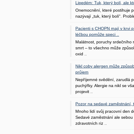
Lipedém: Tuk, který bolí, ale kt
Onemocnění, které postihuje po
nazývají „tuk, který bolí“. Probl
Pacienti s CHOPN mají v krvi pří
léčbou pomůže speci ..
Malátnost, poruchy srdečního
smrt – to všechno může způso
oxid ..
Nikl coby alergen může způsob
průjem
Nepříjemné svědění, zarudlá p
puchýřky. Alergie na nikl se v
projevit ..
Pozor na sedavé zaměstnání, tr
Mnoho lidí svůj pracovní den d
Sedavé zaměstnání ale sebou 
zdravotních riz ..