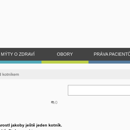
MÝTY O ZDRAVÍ
OBORY
PRÁVA PACIENT
d kotníkem
0
rostl jakoby ještě jeden kotník.