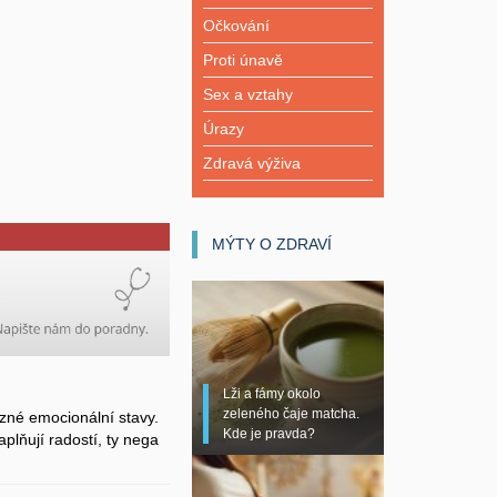
Očkování
Proti únavě
Sex a vztahy
Úrazy
Zdravá výživa
MÝTY O ZDRAVÍ
Lži a fámy okolo
zeleného čaje matcha.
zné emocionální stavy.
Kde je pravda?
plňují radostí, ty nega