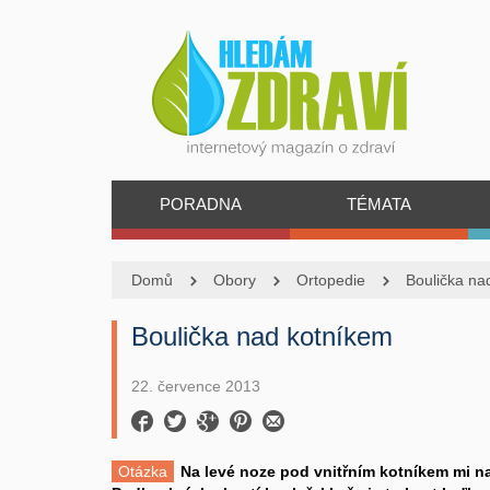
PORADNA
TÉMATA
Domů
Obory
Ortopedie
Boulička na
Boulička nad kotníkem
22. července 2013
Otázka
Na levé noze pod vnitřním kotníkem mi na