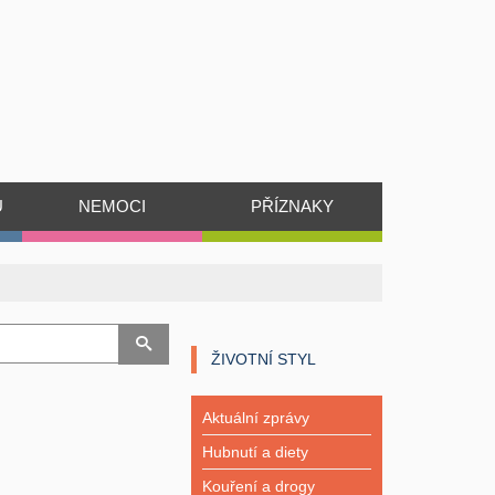
Ů
NEMOCI
PŘÍZNAKY
ŽIVOTNÍ STYL
Aktuální zprávy
Hubnutí a diety
Kouření a drogy