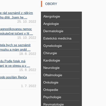
OBORY
se rád seznámil z někým
Alergologie
ho dítě. Jsem he ...
25. 10. 2022
Angiologie
iagnostikovanou nemoc
Dermatologie
kutečné točení v hl ...
15. 10. 2022
Estetická medicína
htela bych se seznámit
Gynekologie
mozku a mám probl ...
Chirurgie
18. 8. 2022
Kardiologie
vdu.Podle fotek má
ní je ve stresu a v ...
Neurologie
15. 8. 2022
Oftalmologie
Fando posílám Renča
Onkologie
1. 7. 2022
Ortopedie
Psychologie
Revmatologie