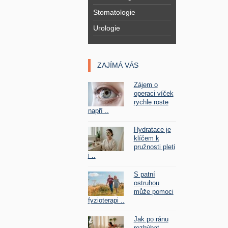
Stomatologie
Urologie
ZAJÍMÁ VÁS
Zájem o
operaci víček
rychle roste
napří ..
Hydratace je
klíčem k
pružnosti pleti
i ..
S patní
ostruhou
může pomoci
fyzioterapi ..
Jak po ránu
rozhýbat