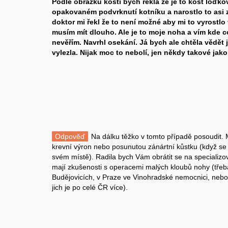
Podle obrázku kostí bych řekla že je to kost loďkov
opakovaném podvrknutí kotníku a narostlo to asi z
doktor mi řekl že to není možné aby mi to vyrostlo
musím mít dlouho. Ale je to moje noha a vím kde
nevěřím. Navrhl osekání. Já bych ale chtěla vědět j
vylezla. Nijak moc to nebolí, jen někdy takové jako
Odpověď
Na dálku těžko v tomto případě posoudit. 
krevní výron nebo posunutou zánártní kůstku (když se zp
svém místě). Radila bych Vám obrátit se na specializo
mají zkušenosti s operacemi malých kloubů nohy (tře
Budějovicích, v Praze ve Vinohradské nemocnici, nebo 
jich je po celé ČR více).