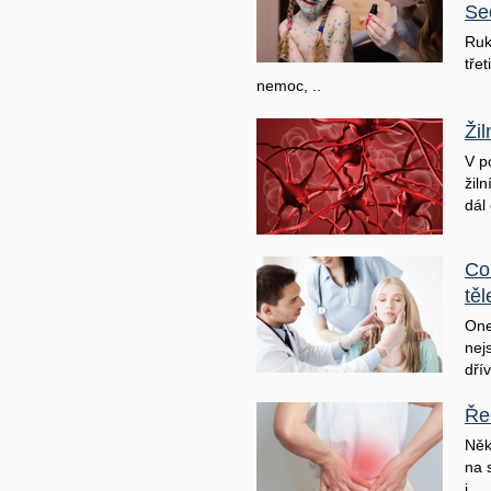
Se
Ruk
třet
nemoc, ..
Ži
V p
žil
dál 
Co
těl
One
nej
dřív
Ře
Něk
na 
j ..