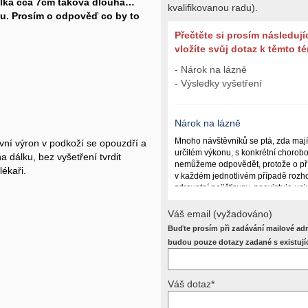
bulka cca 7cm taková dlouhá…
kvalifikovanou radu).
knu. Prosím o odpověď co by to
Přečtěte si prosím následují
vložíte svůj dotaz k těmto 
- Nárok na lázně
- Výsledky vyšetření
Nárok na lázně
Mnoho návštěvníků se ptá, zda maj
evní výron v podkoží se opouzdří a
určitém výkonu, s konkrétní chorob
a dálku, bez vyšetření tvrdit
nemůžeme odpovědět, protože o př
ékaři.
v každém jednotlivém případě rozho
zdravotní pojišťovny, neexistuje un
lázně poskytují a kdy ne. Záleží n
(kuřáctví, inkontinence), funkčním p
Váš email (vyžadováno)
dalších zdravotních okolnostech.
Buďte prosím při zadávání mailové adr
Požádejte svého ošetřujícího lékaře
budou pouze dotazy zadané s existují
posoudí příslušný revizní lékař. My
odpověď dát nemůžeme.
Váš dotaz*
Výsledky vyšetření