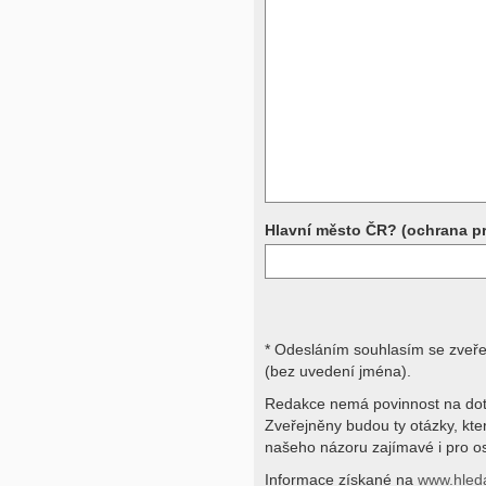
Přístrojová vyšetření (CT, rentgen,
rezonance a další, stejně jako labora
obraz, imunologické vyšetření, bio
jiné) jsou pomocnými metodami a be
stavu nemají takřka žádnou výpově
ničích silách na dálku bez vyšetřen
přístrojových a laboratorních testů 
svými dotazy na interpretaci výsled
obracejte na své lékaře.
Děkujeme za pochopení
Hlavní město ČR? (ochrana p
* Odesláním souhlasím se zveř
(bez uvedení jména).
Redakce nemá povinnost na dot
Zveřejněny budou ty otázky, kt
našeho názoru zajímavé i pro os
Informace získané na
www.hled