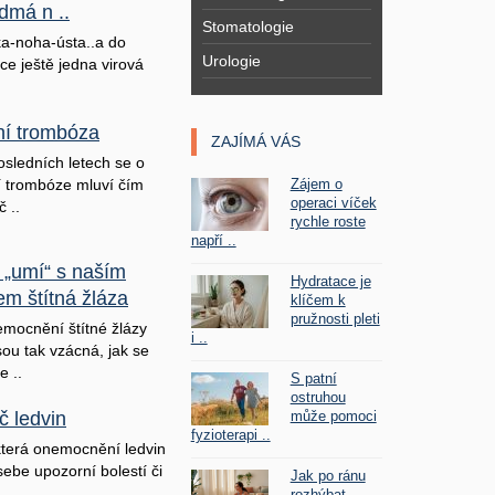
dmá n ..
Stomatologie
a-noha-ústa..a do
Urologie
ice ještě jedna virová
lní trombóza
ZAJÍMÁ VÁS
osledních letech se o
Zájem o
ní trombóze mluví čím
operaci víček
č ..
rychle roste
napří ..
 „umí“ s naším
Hydratace je
em štítná žláza
klíčem k
pružnosti pleti
mocnění štítné žlázy
i ..
sou tak vzácná, jak se
e ..
S patní
ostruhou
může pomoci
č ledvin
fyzioterapi ..
terá onemocnění ledvin
sebe upozorní bolestí či
Jak po ránu
rozhýbat