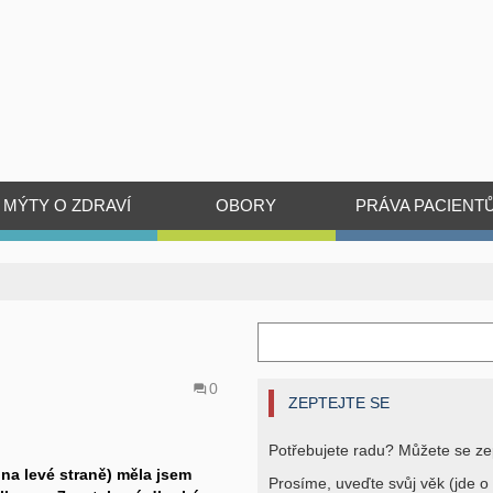
MÝTY O ZDRAVÍ
OBORY
PRÁVA PACIENT
0
ZEPTEJTE SE
Potřebujete radu? Můžete se ze
 na levé straně) měla jsem
Prosíme, uveďte svůj věk (jde o 