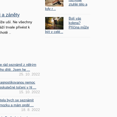
ztuhlé tělo a
kdy r ..
i a záněty
Bolí vás
íže uší. Ne všechny
kolena?
ží trvale přivést k
Příčina může
být v celé ..
hotě ..
se rád seznámil z někým
ho dítě. Jsem he ...
25. 10. 2022
iagnostikovanou nemoc
kutečné točení v hl ...
15. 10. 2022
htela bych se seznámit
mozku a mám probl ...
18. 8. 2022