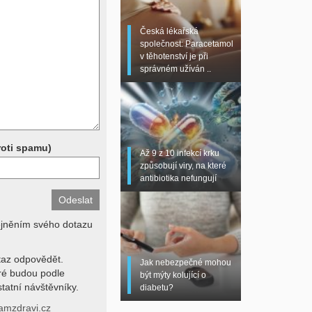
 sono, magnetická
torní testy (krevní
Česká lékařská
chemické parametry a
společnost: Paracetamol
z znalosti klinického
v těhotenství je při
dní hodnotu. Není v
správném užíván ..
í lékařem jen ze závěrů
stanovit diagnózu. Se
ků se proto prosím
roti spamu)
Až 9 z 10 infekcí krku
způsobují viry, na které
antibiotika nefungují
ejněním svého dotazu
az odpovědět.
Jak nebezpečné mohou
eré budou podle
být mýty kolující o
tatní návštěvníky.
diabetu?
amzdravi.cz