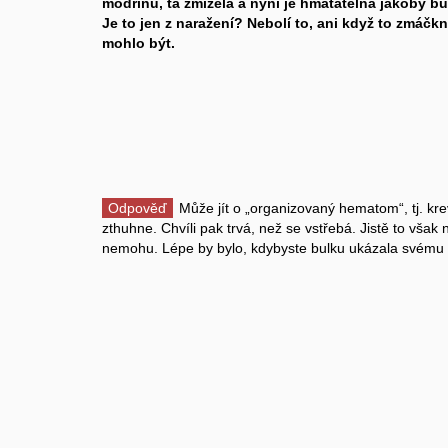
modřinu, ta zmizela a nyní je hmatatelná jakoby 
Je to jen z naražení? Nebolí to, ani když to zmáč
mohlo být.
Odpověď
Může jít o „organizovaný hematom“, tj. kr
zthuhne. Chvíli pak trvá, než se vstřebá. Jistě to však n
nemohu. Lépe by bylo, kdybyste bulku ukázala svému l