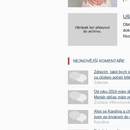
Uš
Obt
doká
hluc
NEJNOVĚJŠÍ KOMENTÁŘE
Zdravím, také bych 
za účelem početí bílé
Zdenek
Od roku 2014 mám d
Meniér občas mám nes
Zuzana Větrovcová
Ahoj se Karolína a c
jsem po krvácení do 
Karolina