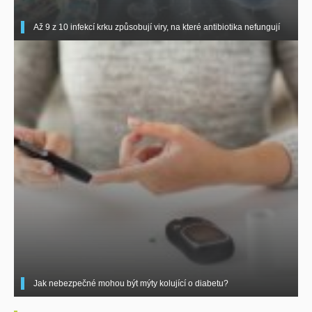
Až 9 z 10 infekcí krku způsobují viry, na které antibiotika nefungují
Jak nebezpečné mohou být mýty kolující o diabetu?