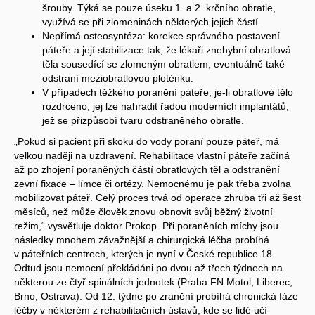
šrouby. Týká se pouze úseku 1. a 2. krčního obratle,
využívá se při zlomeninách některých jejich částí.
Nepřímá osteosyntéza: korekce správného postavení
páteře a její stabilizace tak, že lékaři znehybní obratlová
těla sousedící se zlomeným obratlem, eventuálně také
odstraní meziobratlovou ploténku.
V případech těžkého poranění páteře, je-li obratlové tělo
rozdrceno, jej lze nahradit řadou moderních implantátů,
jež se přizpůsobí tvaru odstraněného obratle.
„Pokud si pacient při skoku do vody poraní pouze páteř, má
velkou naději na uzdravení. Rehabilitace vlastní páteře začíná
až po zhojení poraněných částí obratlových těl a odstranění
zevní fixace – límce či ortézy. Nemocnému je pak třeba zvolna
mobilizovat páteř. Celý proces trvá od operace zhruba tři až šest
měsíců, než může člověk znovu obnovit svůj běžný životní
režim,“ vysvětluje doktor Prokop. Při poraněních míchy jsou
následky mnohem závažnější a chirurgická léčba probíhá
v páteřních centrech, kterých je nyní v České republice 18.
Odtud jsou nemocní překládáni po dvou až třech týdnech na
některou ze čtyř spinálních jednotek (Praha FN Motol, Liberec,
Brno, Ostrava). Od 12. týdne po zranění probíhá chronická fáze
léčby v některém z rehabilitačních ústavů, kde se lidé učí