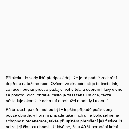
Při skoku do vody lidé předpokládají, že je případně zachrání
dopředu natažené ruce. Ovšem ve skutečnosti je to často tak,
že ruce neudrží prudce padající váhu těla a úderem hlavy o dno
se poškodí krční obratle, často je zasažena i mícha, takže
následuje okamžité ochrnutí a bohužel mnohdy i utonutí.
Při úrazech páteře mohou být v lepším případě poškozeny
pouze obratle, v horším případě také mícha. Ta bohužel nemá
schopnost regenerace, takže při úplném přerušení její funkce již
nelze její činnost obnovit. Udává se, že u 40 % poranění krční