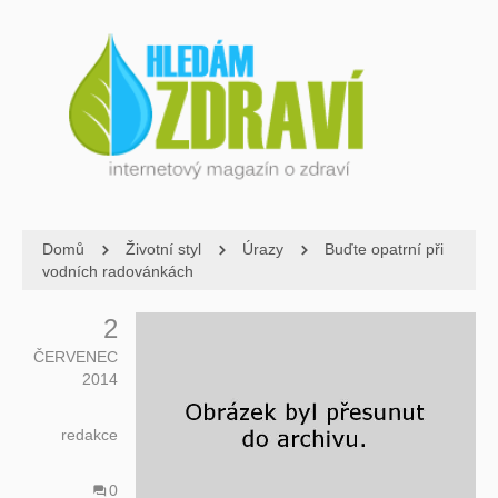
Domů
Životní styl
Úrazy
Buďte opatrní při
vodních radovánkách
2
ČERVENEC
2014
redakce
0