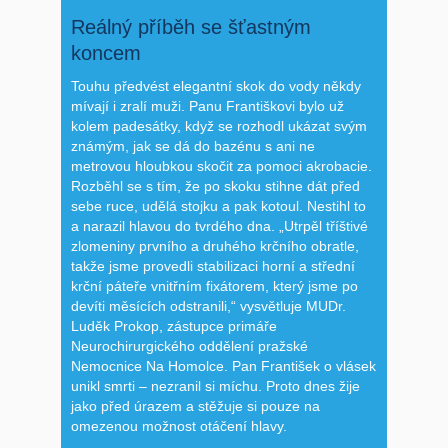
Reálný příběh se šťastným
koncem
Touhu předvést elegantní skok do vody někdy
mívají i zralí muži. Panu Františkovi bylo už
kolem padesátky, když se rozhodl ukázat svým
známým, jak se dá do bazénu s ani ne
metrovou hloubkou skočit za pomoci akrobacie.
Rozběhl se s tím, že po skoku stihne dát před
sebe ruce, udělá stojku a pak kotoul. Nestihl to
a narazil hlavou do tvrdého dna. „Utrpěl tříštivé
zlomeniny prvního a druhého krčního obratle,
takže jsme provedli stabilizaci horní a střední
krční páteře vnitřním fixátorem, který jsme po
devíti měsících odstranili,“ vysvětluje MUDr.
Luděk Prokop, zástupce primáře
Neurochirurgického oddělení pražské
Nemocnice Na Homolce. Pan František o vlásek
unikl smrti – nezranil si míchu. Proto dnes žije
jako před úrazem a stěžuje si pouze na
omezenou možnost otáčení hlavy.