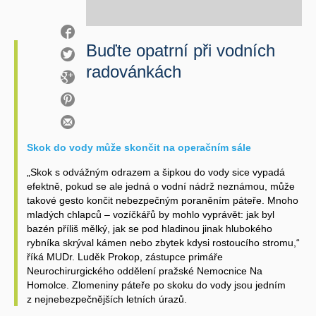
Buďte opatrní při vodních
radovánkách
Skok do vody může skončit na operačním sále
„Skok s odvážným odrazem a šipkou do vody sice vypadá
efektně, pokud se ale jedná o vodní nádrž neznámou, může
takové gesto končit nebezpečným poraněním páteře. Mnoho
mladých chlapců – vozíčkářů by mohlo vyprávět: jak byl
bazén příliš mělký, jak se pod hladinou jinak hlubokého
rybníka skrýval kámen nebo zbytek kdysi rostoucího stromu,“
říká MUDr. Luděk Prokop, zástupce primáře
Neurochirurgického oddělení pražské Nemocnice Na
Homolce. Zlomeniny páteře po skoku do vody jsou jedním
z nejnebezpečnějších letních úrazů.