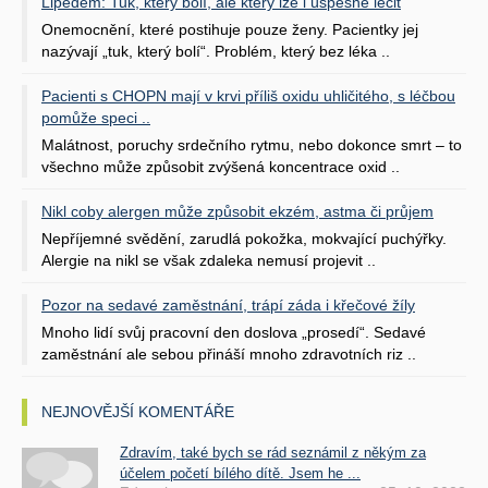
Lipedém: Tuk, který bolí, ale který lze i úspěšně léčit
Onemocnění, které postihuje pouze ženy. Pacientky jej
nazývají „tuk, který bolí“. Problém, který bez léka ..
Pacienti s CHOPN mají v krvi příliš oxidu uhličitého, s léčbou
pomůže speci ..
Malátnost, poruchy srdečního rytmu, nebo dokonce smrt – to
všechno může způsobit zvýšená koncentrace oxid ..
Nikl coby alergen může způsobit ekzém, astma či průjem
Nepříjemné svědění, zarudlá pokožka, mokvající puchýřky.
Alergie na nikl se však zdaleka nemusí projevit ..
Pozor na sedavé zaměstnání, trápí záda i křečové žíly
Mnoho lidí svůj pracovní den doslova „prosedí“. Sedavé
zaměstnání ale sebou přináší mnoho zdravotních riz ..
NEJNOVĚJŠÍ KOMENTÁŘE
Zdravím, také bych se rád seznámil z někým za
účelem početí bílého dítě. Jsem he ...