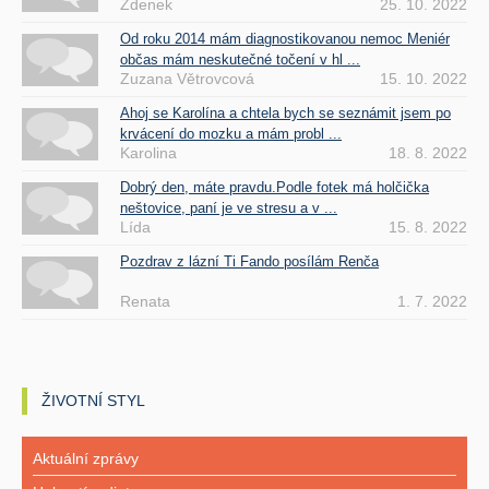
Zdenek
25. 10. 2022
Od roku 2014 mám diagnostikovanou nemoc Meniér
občas mám neskutečné točení v hl ...
Zuzana Větrovcová
15. 10. 2022
Ahoj se Karolína a chtela bych se seznámit jsem po
krvácení do mozku a mám probl ...
Karolina
18. 8. 2022
Dobrý den, máte pravdu.Podle fotek má holčička
neštovice, paní je ve stresu a v ...
Lída
15. 8. 2022
Pozdrav z lázní Ti Fando posílám Renča
Renata
1. 7. 2022
ŽIVOTNÍ STYL
Aktuální zprávy