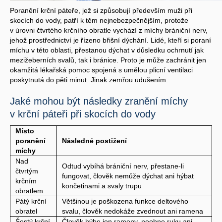
Poranění krční páteře, jež si způsobují především muži při
skocích do vody, patří k těm nejnebezpečnějším, protože
v úrovni čtvrtého krčního obratle vychází z míchy brániční nerv,
jehož prostřednictví je řízeno břišní dýchání. Lidé, kteří si poraní
míchu v této oblasti, přestanou dýchat v důsledku ochrnutí jak
mezižeberních svalů, tak i bránice. Proto je může zachránit jen
okamžitá lékařská pomoc spojená s umělou plicní ventilaci
poskytnutá do pěti minut. Jinak zemřou udušením.
Jaké mohou být následky zranění míchy
v krční páteři při skocích do vody
Místo
poranění
Následné postižení
míchy
Nad
Odtud vybíhá brániční nerv, přestane-li
čtvrtým
fungovat, člověk nemůže dýchat ani hýbat
krčním
končetinami a svaly trupu
obratlem
Pátý krční
Většinou je poškozena funkce deltového
obratel
svalu, člověk nedokáže zvednout ani ramena
Šestý krční
Člověk hýbe jen rameny, neohne ruku ani