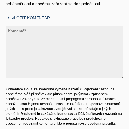
soběstačnosti a novému zařazení se do společnosti.
VLOŽIT KOMENTÁŘ
Komentáře slouží ke svobodné výměně názorů či vyjádření názoru na
dané téma. Váš příspěvek ale přitom nesmí jakýmkoliv způsobem
porušovat zákony ČR, zejména nesmí propagovat národnostní, rasovou,
náboženskou či jinou nesnášenlivost. Je také třeba respektovat soukromí
jiných lidí, a proto je zakázáno zveřejňovat soukromé údaje o jiných
osobách.
Výslovně je zakázáno komentovat léčivé přípravky vázané na
lékařský předpis.
Redakce si vyhrazuje právo bez předchozího
upozornění odstranit komentáře, které porušují výše uvedená pravidla.