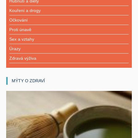
Hubnutí a diety
Kouření a drogy
Očkování
Proti únavě
Sex a vztahy
Úrazy
Zdravá výživa
MÝTY O ZDRAVÍ