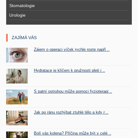
Stomatologie
Urologie
ZAJÍMÁ VÁS
Zájem o operaci víček rychle roste napří ..
Hydratace je klíčem k pružnosti pleti i ..
S patní ostruhou může pomoci fyzioterapi ..
Jak po ránu rozhýbat ztuhlé tělo a kdy r ..
Bolí vás kolena? Příčina může být v celé ..