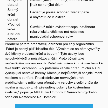
obratel
jinak se nehýbá tělem
Sedmý
Pacient je pouze schopen zvedat paže
krční
a ohýbat ruce v loktech
obratel
Přechod
Člověk už může ovládat triceps, natáhnout
krční
ruku v lokti a většinou má neúplnou
a hrudní
manipulační schopnost ruky
páteře
Poranění páteře představují ohrožení pro celý organismus.
„Páteř je nosný pilíř lidského těla. Vývojem se na něm vytvořily
dvě křiviny v oblasti krční a bederní. Tyto úseky jsou
nejpohyblivější a nejzatěžovanější. Proto bývají také
nejčastějším místem úrazů. Páteř má ovšem kromě mechanické
také funkci ochrannou – v páteřním kanále chrání míchu a z ní
vystupující nervové kořeny. Mícha je nejdůležitější spojnicí mezi
mozkem a periferií. Prostřednictvím nervových drah
probíhajících v míše jsou přenášeny vzruchy z celého těla do
mozku a naopak z něj převáděny pokyny ke kosternímu
svalstvu,“ popisuje MUDr. Jiří Chrobok z Neurochirurgického
oddělení Nemocnice Na Homolce.