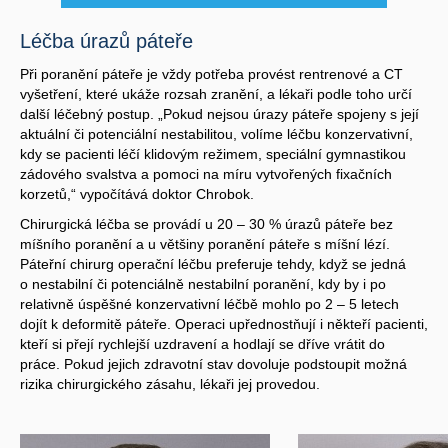
Léčba úrazů páteře
Při poranění páteře je vždy potřeba provést rentrenové a CT
vyšetření, které ukáže rozsah zranění, a lékaři podle toho určí
další léčebný postup. „Pokud nejsou úrazy páteře spojeny s její
aktuální či potenciální nestabilitou, volíme léčbu konzervativní,
kdy se pacienti léčí klidovým režimem, speciální gymnastikou
zádového svalstva a pomoci na míru vytvořených fixačních
korzetů,“ vypočítává doktor Chrobok.
Chirurgická léčba se provádí u 20 – 30 % úrazů páteře bez
míšního poranění a u většiny poranění páteře s míšní lézí.
Páteřní chirurg operační léčbu preferuje tehdy, když se jedná
o nestabilní či potenciálně nestabilní poranění, kdy by i po
relativně úspěšné konzervativní léčbě mohlo po 2 – 5 letech
dojít k deformitě páteře. Operaci upřednostňují i někteří pacienti,
kteří si přejí rychlejší uzdravení a hodlají se dříve vrátit do
práce. Pokud jejich zdravotní stav dovoluje podstoupit možná
rizika chirurgického zásahu, lékaři jej provedou.