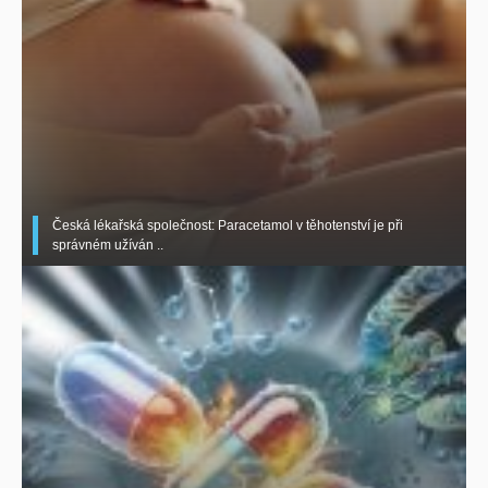
Česká lékařská společnost: Paracetamol v těhotenství je při
správném užíván ..