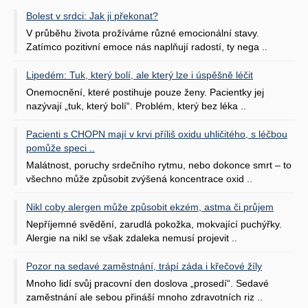
Bolest v srdci: Jak ji překonat?
V průběhu života prožíváme různé emocionální stavy.
Zatímco pozitivní emoce nás naplňují radostí, ty nega ..
Lipedém: Tuk, který bolí, ale který lze i úspěšně léčit
Onemocnění, které postihuje pouze ženy. Pacientky jej
nazývají „tuk, který bolí“. Problém, který bez léka ..
Pacienti s CHOPN mají v krvi příliš oxidu uhličitého, s léčbou
pomůže speci ..
Malátnost, poruchy srdečního rytmu, nebo dokonce smrt – to
všechno může způsobit zvýšená koncentrace oxid ..
Nikl coby alergen může způsobit ekzém, astma či průjem
Nepříjemné svědění, zarudlá pokožka, mokvající puchýřky.
Alergie na nikl se však zdaleka nemusí projevit ..
Pozor na sedavé zaměstnání, trápí záda i křečové žíly
Mnoho lidí svůj pracovní den doslova „prosedí“. Sedavé
zaměstnání ale sebou přináší mnoho zdravotních riz ..