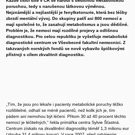
Každé tisící dítě v ČR se narodí s dědičnou metabolickou
poruchou, tedy s narušenou látkovou výměnou.
Nejznámější a nejčastější je fenylketonurie, která bez léčby
zbrzdí mentální vývoj. Do skupiny patří asi 800 nemocí a
mají společné to, že zasahují metabolismus a jsou dědičné.
Problém je, že nemoci mají rozdílné projevy a odlišnou
diagnostikou. Pro celou republiku je vyšetřuje metabolické
diagnostické centrum ve Všeobecné fakultní nemocnici. Z
takzvaných norských fondů se nově vybavilo špičkovými
přístroji s cílem zkvalitnit diagnostiku.
„Tím, že jsou pro lékaře i pacienty metabolické poruchy těžko
rozlišitelné, odhalí se méně pacientů, než kolik jich je, tím
pádem ani nemohou být léčeni. Přitom 30 až 40 procent těchto
nemocí je léčitelných,“ řekla primářka centra Sylvie Šťastná.
Centrum získalo na zkvalitnění diagnostiky téměř 1,3 milionu eur
(zhruba 31,4 milionu korun). V roce 2007, před zahájením