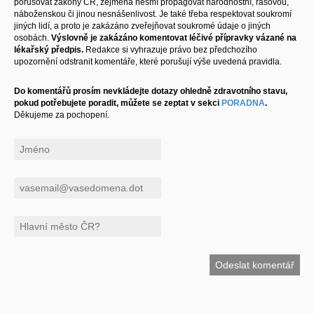
porušovat zákony ČR, zejména nesmí propagovat národnostní, rasovou,
náboženskou či jinou nesnášenlivost. Je také třeba respektovat soukromí
jiných lidí, a proto je zakázáno zveřejňovat soukromé údaje o jiných
osobách.
Výslovně je zakázáno komentovat léčivé přípravky vázané na
lékařský předpis.
Redakce si vyhrazuje právo bez předchozího
upozornění odstranit komentáře, které porušují výše uvedená pravidla.
Do komentářů prosím nevkládejte dotazy ohledně zdravotního stavu,
pokud potřebujete poradit, můžete se zeptat v sekci
PORADNA
.
Děkujeme za pochopení.