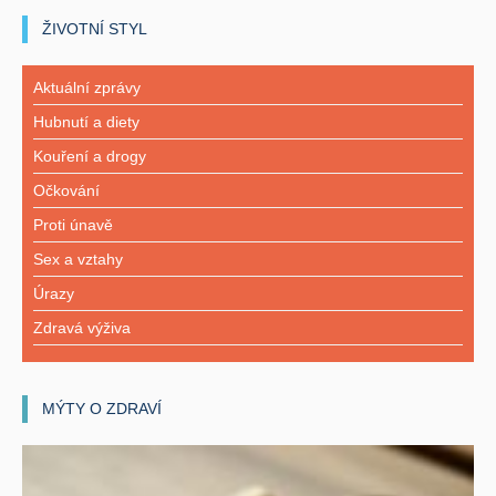
ŽIVOTNÍ STYL
Aktuální zprávy
Hubnutí a diety
Kouření a drogy
Očkování
Proti únavě
Sex a vztahy
Úrazy
Zdravá výživa
MÝTY O ZDRAVÍ