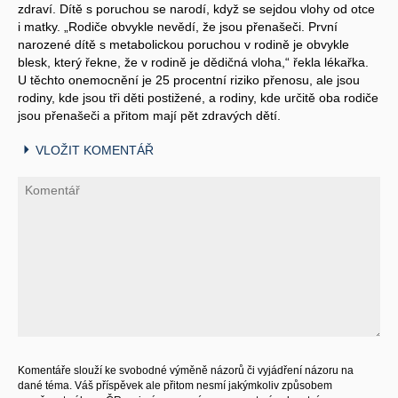
zdraví. Dítě s poruchou se narodí, když se sejdou vlohy od otce
i matky. „Rodiče obvykle nevědí, že jsou přenašeči. První
narozené dítě s metabolickou poruchou v rodině je obvykle
blesk, který řekne, že v rodině je dědičná vloha,“ řekla lékařka.
U těchto onemocnění je 25 procentní riziko přenosu, ale jsou
rodiny, kde jsou tři děti postižené, a rodiny, kde určitě oba rodiče
jsou přenašeči a přitom mají pět zdravých dětí.
VLOŽIT KOMENTÁŘ
Komentáře slouží ke svobodné výměně názorů či vyjádření názoru na
dané téma. Váš příspěvek ale přitom nesmí jakýmkoliv způsobem