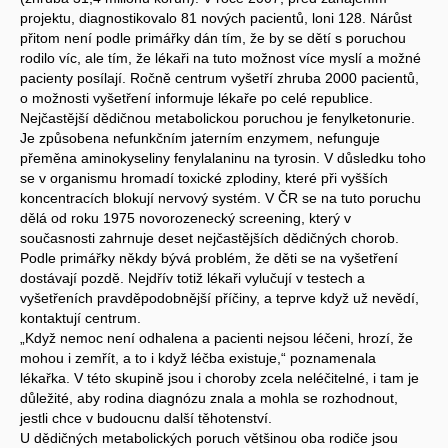
projektu, diagnostikovalo 81 nových pacientů, loni 128. Nárůst
přitom není podle primářky dán tím, že by se dětí s poruchou
rodilo víc, ale tím, že lékaři na tuto možnost více myslí a možné
pacienty posílají. Ročně centrum vyšetří zhruba 2000 pacientů,
o možnosti vyšetření informuje lékaře po celé republice.
Nejčastější dědičnou metabolickou poruchou je fenylketonurie.
Je způsobena nefunkčním jaterním enzymem, nefunguje
přeměna aminokyseliny fenylalaninu na tyrosin. V důsledku toho
se v organismu hromadí toxické zplodiny, které při vyšších
koncentracích blokují nervový systém. V ČR se na tuto poruchu
dělá od roku 1975 novorozenecký screening, který v
současnosti zahrnuje deset nejčastějších dědičných chorob.
Podle primářky někdy bývá problém, že děti se na vyšetření
dostávají pozdě. Nejdřív totiž lékaři vylučují v testech a
vyšetřeních pravděpodobnější příčiny, a teprve když už nevědí,
kontaktují centrum.
„Když nemoc není odhalena a pacienti nejsou léčeni, hrozí, že
mohou i zemřít, a to i když léčba existuje,“ poznamenala
lékařka. V této skupině jsou i choroby zcela neléčitelné, i tam je
důležité, aby rodina diagnózu znala a mohla se rozhodnout,
jestli chce v budoucnu další těhotenství.
U dědičných metabolických poruch většinou oba rodiče jsou