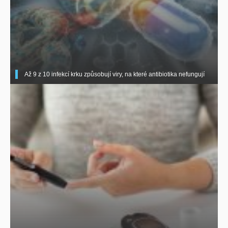
Až 9 z 10 infekcí krku způsobují viry, na které antibiotika nefungují