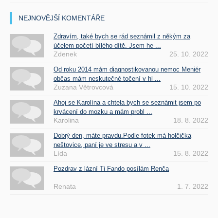
NEJNOVĚJŠÍ KOMENTÁŘE
Zdravím, také bych se rád seznámil z někým za
účelem početí bílého dítě. Jsem he ...
Zdenek
25. 10. 2022
Od roku 2014 mám diagnostikovanou nemoc Meniér
občas mám neskutečné točení v hl ...
Zuzana Větrovcová
15. 10. 2022
Ahoj se Karolína a chtela bych se seznámit jsem po
krvácení do mozku a mám probl ...
Karolina
18. 8. 2022
Dobrý den, máte pravdu.Podle fotek má holčička
neštovice, paní je ve stresu a v ...
Lída
15. 8. 2022
Pozdrav z lázní Ti Fando posílám Renča
Renata
1. 7. 2022