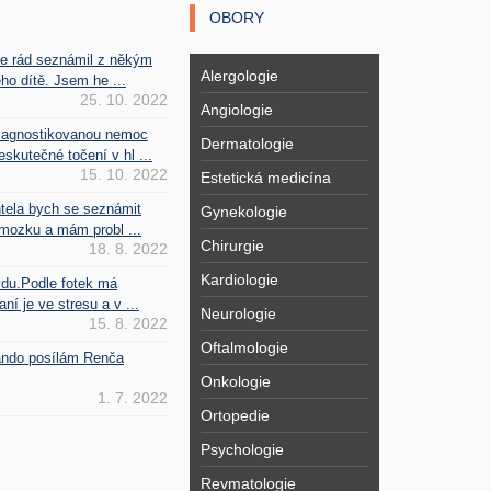
OBORY
se rád seznámil z někým
Alergologie
ho dítě. Jsem he ...
25. 10. 2022
Angiologie
iagnostikovanou nemoc
Dermatologie
kutečné točení v hl ...
15. 10. 2022
Estetická medicína
htela bych se seznámit
Gynekologie
mozku a mám probl ...
Chirurgie
18. 8. 2022
Kardiologie
vdu.Podle fotek má
ní je ve stresu a v ...
Neurologie
15. 8. 2022
Oftalmologie
Fando posílám Renča
Onkologie
1. 7. 2022
Ortopedie
Psychologie
Revmatologie