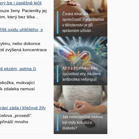
erý lze i úspěšně léčit
uze ženy. Pacientky jej
Česká lékařská
ém, který bez léka ..
společnost: Paracetamol
v těhotenství je při
liš oxidu uhličitého, s
správném užíván ..
 rytmu, nebo dokonce
bit zvýšená koncentrace
Až 9 z 10 infekcí krku
it ekzém, astma či
způsobují viry, na které
antibiotika nefungují
okožka, mokvající
šak zdaleka nemusí
ápí záda i křečové žíly
oslova „prosedí“.
Jak nebezpečné mohou
přináší mnoho
být mýty kolující o
diabetu?