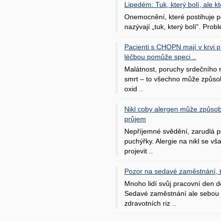
Lipedém: Tuk, který bolí, ale kt
Onemocnění, které postihuje po
nazývají „tuk, který bolí“. Probl
Pacienti s CHOPN mají v krvi pří
léčbou pomůže speci ..
Malátnost, poruchy srdečního
smrt – to všechno může způso
oxid ..
Nikl coby alergen může způsob
průjem
Nepříjemné svědění, zarudlá p
puchýřky. Alergie na nikl se v
projevit ..
Pozor na sedavé zaměstnání, tr
Mnoho lidí svůj pracovní den d
Sedavé zaměstnání ale sebou 
zdravotních riz ..