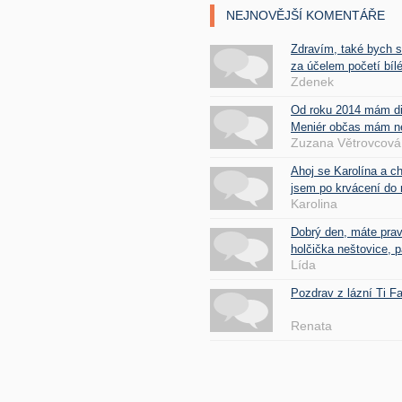
NEJNOVĚJŠÍ KOMENTÁŘE
Zdravím, také bych 
za účelem početí bílé
Zdenek
Od roku 2014 mám d
Meniér občas mám nes
Zuzana Větrovcová
Ahoj se Karolína a c
jsem po krvácení do 
Karolina
Dobrý den, máte pra
holčička neštovice, pa
Lída
Pozdrav z lázní Ti 
Renata