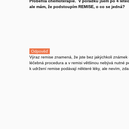
Proběhla chemoterapie. V pořádku jsem po 4 letec
ale mám, že podstoupím REMISE, o co se jedná?
Odpověď
Výraz remise znamená, že jste bez jakýchkoli známe
léčebná procedura a v remisi většinou nebývá nutné p
k udržení remise podávají některé léky, ale nevím, zda