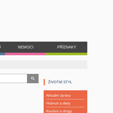
Ů
NEMOCI
PŘÍZNAKY
ŽIVOTNÍ STYL
Aktuální zprávy
Hubnutí a diety
Kouření a drogy