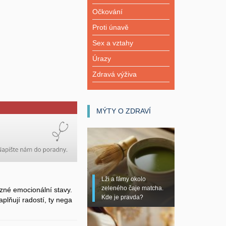
Očkování
Proti únavě
Sex a vztahy
Úrazy
Zdravá výživa
MÝTY O ZDRAVÍ
Lži a fámy okolo
zeleného čaje matcha.
zné emocionální stavy.
Kde je pravda?
plňují radostí, ty nega