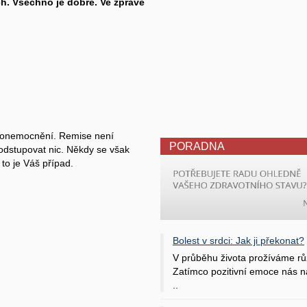
h. Všechno je dobré. Ve zprávě
k onemocnění. Remise není
PORADNA
odstupovat nic. Někdy se však
 to je Váš případ.
Bolest v srdci: Jak ji překonat?
V průběhu života prožíváme rů
Zatímco pozitivní emoce nás na
..