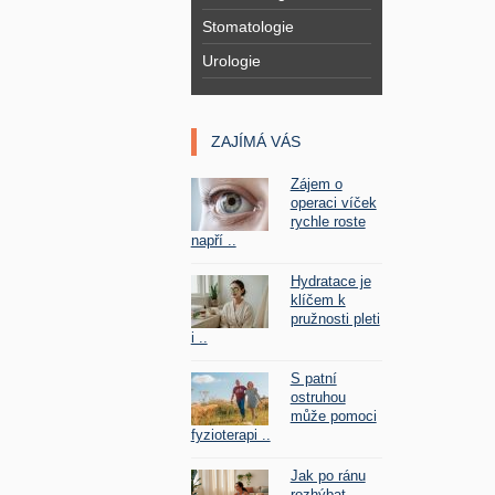
Stomatologie
Urologie
ZAJÍMÁ VÁS
Zájem o
operaci víček
rychle roste
napří ..
Hydratace je
klíčem k
pružnosti pleti
i ..
S patní
ostruhou
může pomoci
fyzioterapi ..
Jak po ránu
rozhýbat