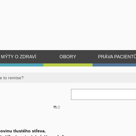
MÝTY O ZDRAVÍ
OBORY
PRÁVA PACIENT
e to remise?
0
ovinu tlustého střeva.