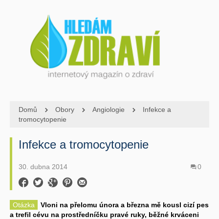
Domů
Obory
Angiologie
Infekce a
tromocytopenie
Infekce a tromocytopenie
30. dubna 2014
0
Otázka
Vloni na přelomu února a března mě kousl cizí pes
a trefil cévu na prostředníčku pravé ruky, běžné krváceni