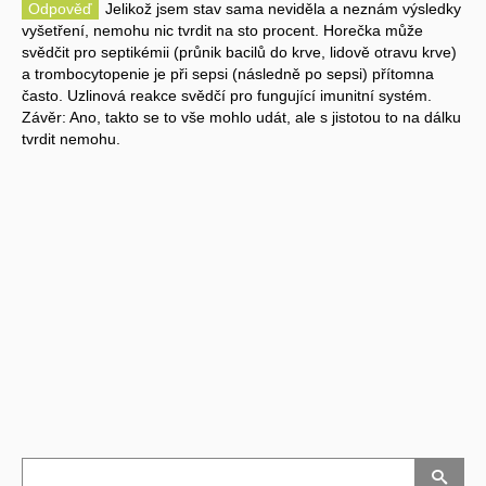
Odpověď
Jelikož jsem stav sama neviděla a neznám výsledky
vyšetření, nemohu nic tvrdit na sto procent. Horečka může
svědčit pro septikémii (průnik bacilů do krve, lidově otravu krve)
a trombocytopenie je při sepsi (následně po sepsi) přítomna
často. Uzlinová reakce svědčí pro fungující imunitní systém.
Závěr: Ano, takto se to vše mohlo udát, ale s jistotou to na dálku
tvrdit nemohu.