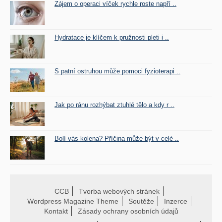
Zájem o operaci víček rychle roste napří ..
Hydratace je klíčem k pružnosti pleti i ..
S patní ostruhou může pomoci fyzioterapi ..
Jak po ránu rozhýbat ztuhlé tělo a kdy r ..
Bolí vás kolena? Příčina může být v celé ..
CCB
Tvorba webových stránek
Wordpress Magazine Theme
Soutěže
Inzerce
Kontakt
Zásady ochrany osobních údajů