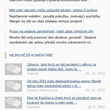
všechno může způsobit zvýšená koncentrace oxid ..
Nikl coby alergen může způsobit ekzém, astma či průjem
Nepříjemné svědění, zarudlá pokožka, mokvající puchýřky.
Alergie na nikl se však zdaleka nemusí projevit ..
Pozor na sedavé zaměstnání, trápí záda i křečové žíly
Mnoho lidí svůj pracovní den doslova „prosedí“. Sedavé
zaměstnání ale sebou přináší mnoho zdravotních riz ..
NEJNOVĚJŠÍ KOMENTÁŘE
Zdravím, také bych se rád seznámil z někým za
účelem početí bílého dítě. Jsem he ...
Zdenek
25. 10. 2022
Od roku 2014 mám diagnostikovanou nemoc Meniér
občas mám neskutečné točení v hl ...
Zuzana Větrovcová
15. 10. 2022
Ahoj se Karolína a chtela bych se seznámit jsem po
krvácení do mozku a mám probl ...
Karolina
18. 8. 2022