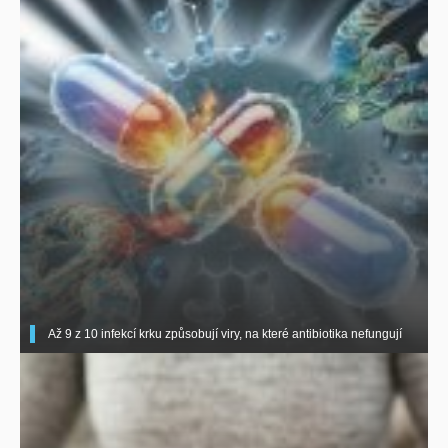
Až 9 z 10 infekcí krku způsobují viry, na které antibiotika nefungují