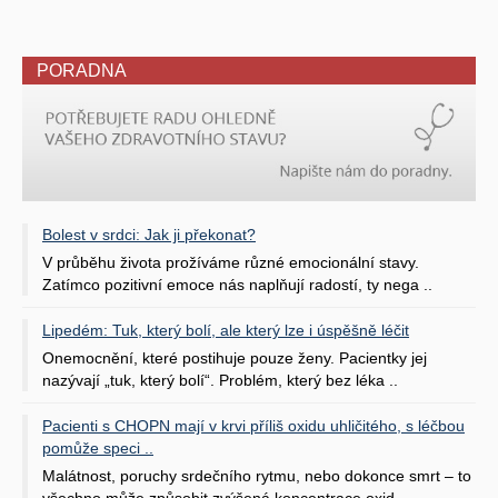
PORADNA
Bolest v srdci: Jak ji překonat?
V průběhu života prožíváme různé emocionální stavy.
Zatímco pozitivní emoce nás naplňují radostí, ty nega ..
Lipedém: Tuk, který bolí, ale který lze i úspěšně léčit
Onemocnění, které postihuje pouze ženy. Pacientky jej
nazývají „tuk, který bolí“. Problém, který bez léka ..
Pacienti s CHOPN mají v krvi příliš oxidu uhličitého, s léčbou
pomůže speci ..
Malátnost, poruchy srdečního rytmu, nebo dokonce smrt – to