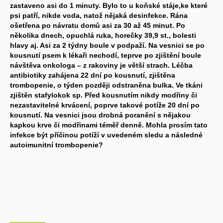
zastaveno asi do 1 minuty. Bylo to u koňské stáje,ke které
psi patří, nikde voda, natož nějaká desinfekce. Rána
ošetřena po návratu domů asi za 30 až 45 minut. Po
několika dnech, opuchlá ruka, horečky 39,9 st., bolesti
hlavy aj. Asi za 2 týdny boule v podpaží. Na vesnici se po
kousnutí psem k lékaři nechodí, teprve po zjištění boule
návštěva onkologa – z rakoviny je větší strach. Léčba
antibiotiky zahájena 22 dní po kousnutí, zjištěna
trombopenie, o týden později odstraněna bulka. Ve tkáni
zjištěn stafylokok sp. Před kousnutím nikdy modřiny či
nezastavitelné krvácení, poprve takové potíže 20 dní po
kousnutí. Na vesnici jsou drobná poranění s nějakou
kapkou krve či modřinami téměř denně. Mohla prosím tato
infekce být příčinou potíží v uvedeném sledu a následné
autoimunitní trombopenie?