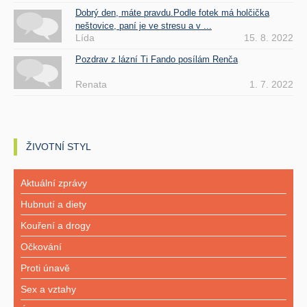
Dobrý den, máte pravdu.Podle fotek má holčička
neštovice, paní je ve stresu a v ...
Lída
15. 8. 2022
Pozdrav z lázní Ti Fando posílám Renča
Renata
1. 7. 2022
ŽIVOTNÍ STYL
Aktuální zprávy
Hubnutí a diety
Kouření a drogy
Očkování
Proti únavě
Sex a vztahy