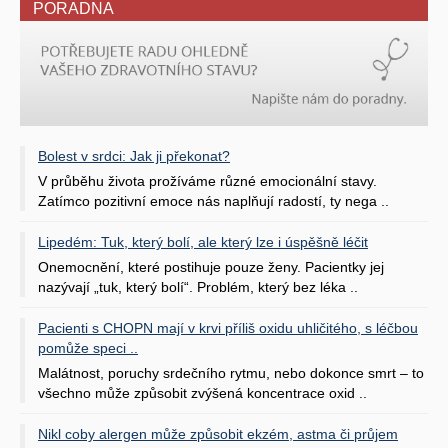
PORADNA
Bolest v srdci: Jak ji překonat?
V průběhu života prožíváme různé emocionální stavy.
Zatímco pozitivní emoce nás naplňují radostí, ty nega ..
Lipedém: Tuk, který bolí, ale který lze i úspěšně léčit
Onemocnění, které postihuje pouze ženy. Pacientky jej
nazývají „tuk, který bolí“. Problém, který bez léka ..
Pacienti s CHOPN mají v krvi příliš oxidu uhličitého, s léčbou
pomůže speci ..
Malátnost, poruchy srdečního rytmu, nebo dokonce smrt – to
všechno může způsobit zvýšená koncentrace oxid ..
Nikl coby alergen může způsobit ekzém, astma či průjem