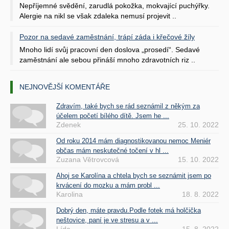
Nepříjemné svědění, zarudlá pokožka, mokvající puchýřky.
Alergie na nikl se však zdaleka nemusí projevit ..
Pozor na sedavé zaměstnání, trápí záda i křečové žíly
Mnoho lidí svůj pracovní den doslova „prosedí“. Sedavé
zaměstnání ale sebou přináší mnoho zdravotních riz ..
NEJNOVĚJŠÍ KOMENTÁŘE
Zdravím, také bych se rád seznámil z někým za
účelem početí bílého dítě. Jsem he ...
Zdenek
25. 10. 2022
Od roku 2014 mám diagnostikovanou nemoc Meniér
občas mám neskutečné točení v hl ...
Zuzana Větrovcová
15. 10. 2022
Ahoj se Karolína a chtela bych se seznámit jsem po
krvácení do mozku a mám probl ...
Karolina
18. 8. 2022
Dobrý den, máte pravdu.Podle fotek má holčička
neštovice, paní je ve stresu a v ...