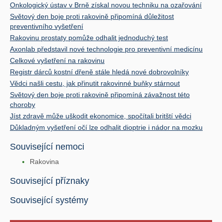
Onkologický ústav v Brně získal novou techniku na ozařování
Světový den boje proti rakovině připomíná důležitost
preventivního vyšetření
Rakovinu prostaty pomůže odhalit jednoduchý test
Axonlab představil nové technologie pro preventivní medicínu
Celkové vyšetření na rakovinu
Registr dárců kostní dřeně stále hledá nové dobrovolníky
Vědci našli cestu, jak přinutit rakovinné buňky stárnout
Světový den boje proti rakovině připomíná závažnost této
choroby
Jíst zdravě může uškodit ekonomice, spočítali britští vědci
Důkladným vyšetření očí lze odhalit dioptrie i nádor na mozku
Související nemoci
Rakovina
Související příznaky
Související systémy