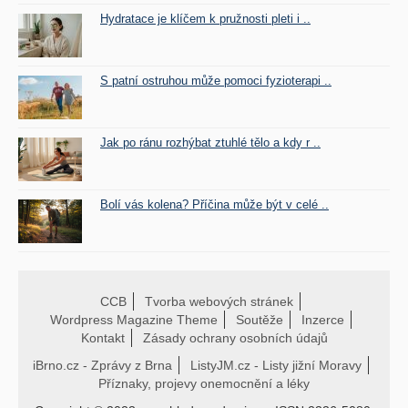
Hydratace je klíčem k pružnosti pleti i ..
S patní ostruhou může pomoci fyzioterapi ..
Jak po ránu rozhýbat ztuhlé tělo a kdy r ..
Bolí vás kolena? Příčina může být v celé ..
CCB
Tvorba webových stránek
Wordpress Magazine Theme
Soutěže
Inzerce
Kontakt
Zásady ochrany osobních údajů
iBrno.cz - Zprávy z Brna
ListyJM.cz - Listy jižní Moravy
Příznaky, projevy onemocnění a léky