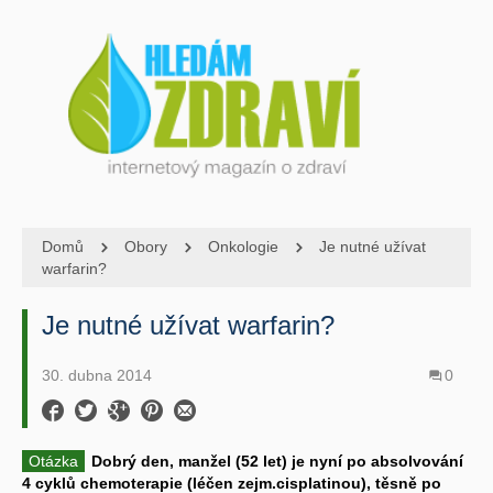
Domů
Obory
Onkologie
Je nutné užívat
warfarin?
Je nutné užívat warfarin?
30. dubna 2014
0
Otázka
Dobrý den, manžel (52 let) je nyní po absolvování
4 cyklů chemoterapie (léčen zejm.cisplatinou), těsně po