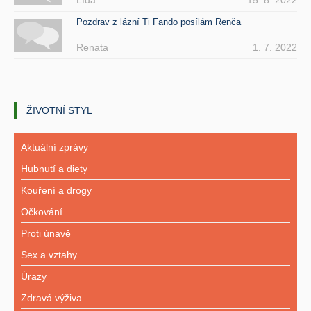
Lída
15. 8. 2022
Pozdrav z lázní Ti Fando posílám Renča
Renata
1. 7. 2022
ŽIVOTNÍ STYL
Aktuální zprávy
Hubnutí a diety
Kouření a drogy
Očkování
Proti únavě
Sex a vztahy
Úrazy
Zdravá výživa