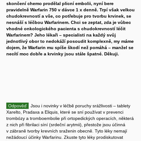
skončení chemo prodělal plicní embolii, nyní bere
pravidelně Warfarin 750 v dávce 1 x denně. Trpí však velkou
chudokrevností a vše, co potřebuje pro tvorbu krvinek, se
nesnáší s léčbou Warfarinem. Chci se zeptat, zda je vůbec
vhodné onkologického pacienta s chudokrevností léčit
Warfarinem? Jeho lékaři – specialisti na každý svůj
jednotlivý obor to nedokáží posoudit komplexně, my máme
dojem, že Warfarin mu spíše škodí než pomáhá – manžel se
necítí moc dobře a krvinky jsou stále špatné. Děkuji.
Odpověď
Jsou i novinky v léčbě poruchy srážlivosti – tablety
Xarelto, Pradaxa a Eliquis, které se sní používat v prevenci
trombózy a tromboembolie při ortopedických operacích, některá
z nich při fibrilaci síní (srdeční arytmii), přestože jsou účinná
v zábraně tvorby krevních sraženin obecně. Tyto léky nemají
nežádoucí účinky Warfarinu. Zkuste tyto léky prodiskutovat