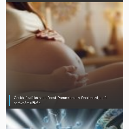
Česká lékařská společnost: Paracetamol v těhotenství je při
správném užíván ..