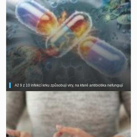
Až 9 z 10 infekcí krku způsobují viry, na které antibiotika nefungují