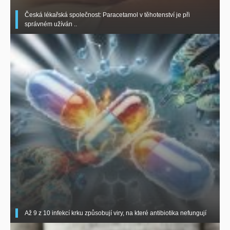
Česká lékařská společnost: Paracetamol v těhotenství je při
správném užíván ..
Až 9 z 10 infekcí krku způsobují viry, na které antibiotika nefungují