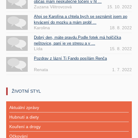
občas mám neskutečné točení v hl ...
Zuzana Větrovcová
15. 10. 2022
Ahoj se Karolína a chtela bych se seznámit jsem po
krvácení do mozku a mám probl ...
Karolina
18. 8. 2022
Dobrý den, máte pravdu.Podle fotek má holčička
neštovice, paní je ve stresu a v ...
Lída
15. 8. 2022
Pozdrav z lázní Ti Fando posílám Renča
Renata
1. 7. 2022
ŽIVOTNÍ STYL
Aktuální zprávy
Hubnutí a diety
Kouření a drogy
Očkování