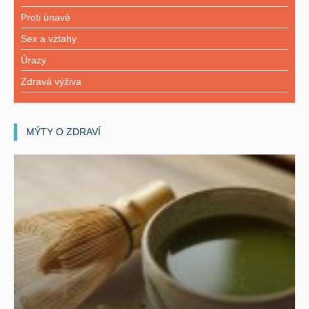
Proti únavě
Sex a vztahy
Úrazy
Zdravá výživa
MÝTY O ZDRAVÍ