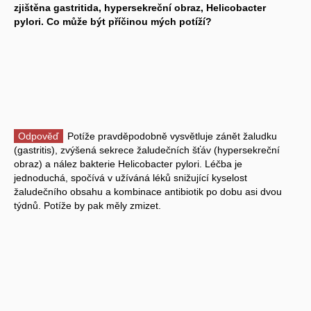
zjištěna gastritida, hypersekreční obraz, Helicobacter
pylori. Co může být příčinou mých potíží?
Odpověď
Potíže pravděpodobně vysvětluje zánět žaludku
(gastritis), zvýšená sekrece žaludečních šťáv (hypersekreční
obraz) a nález bakterie Helicobacter pylori. Léčba je
jednoduchá, spočívá v užíváná léků snižující kyselost
žaludečního obsahu a kombinace antibiotik po dobu asi dvou
týdnů. Potíže by pak měly zmizet.