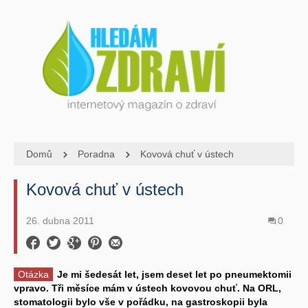
Domů
Poradna
Kovová chuť v ústech
Kovová chuť v ústech
26. dubna 2011
0
Otázka
Je mi šedesát let, jsem deset let po pneumektomii
vpravo. Tři měsíce mám v ústech kovovou chuť. Na ORL,
stomatologii bylo vše v pořádku, na gastroskopii byla