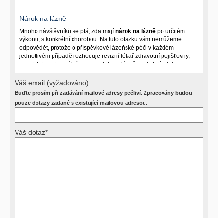
Nárok na lázně
Mnoho návštěvníků se ptá, zda mají
nárok na lázně
po určitém
výkonu, s konkrétní chorobou. Na tuto otázku vám nemůžeme
odpovědět, protože o příspěvkové lázeňské péči v každém
jednotlivém případě rozhoduje revizní lékař zdravotní pojišťovny,
neexistuje univerzální seznam, kdy se lázně poskytují a kdy ne.
Záleží na mnoha okolnostech (kuřáctví, inkontinence), funkčním
postižení pacienta a dalších zdravotních okolnostech.
Váš email (vyžadováno)
Buďte prosím při zadávání mailové adresy pečliví. Zpracovány budou
Požádejte svého ošetřujícího lékaře o návrh, který pak posoudí
příslušný revizní lékař. My vám spolehlivou odpověď dát
pouze dotazy zadané s existující mailovou adresou.
nemůžeme.
Váš dotaz*
Výsledky vyšetření
Přístrojová vyšetření (CT, rentgen, sono, magnetická rezonance a
další, stejně jako laboratorní testy (krevní obraz, imunologické
vyšetření, biochemické parametry a jiné) jsou pomocnými metodami
a bez znalosti klinického stavu nemají takřka žádnou výpovědní
hodnotu. Není v ničích silách na dálku bez vyšetření lékařem jen ze
závěrů přístrojových a laboratorních testů stanovit diagnózu. Se
svými dotazy na interpretaci výsledků se proto prosím obracejte na
své lékaře.