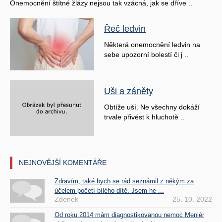
Onemocnění štítné žlázy nejsou tak vzácná, jak se dříve ..
Řeč ledvin
Některá onemocnění ledvin na
sebe upozorní bolestí či j ..
Uši a záněty
Obtíže uší. Ne všechny dokáží
trvale přivést k hluchotě ..
NEJNOVĚJŠÍ KOMENTÁŘE
Zdravím, také bych se rád seznámil z někým za
účelem početí bílého dítě. Jsem he ...
Zdenek
25. 10. 2022
Od roku 2014 mám diagnostikovanou nemoc Meniér