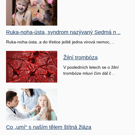
Ruka-noha-ústa, syndrom nazývaný Sedmá n ..
Ruka-noha-ústa..a do třetice ještě jedna virová nemoc, ..
Žilní trombóza
V posledních letech se o žilní
trombóze mluví čím dál č ..
Co „umí“ s naším tělem štítná žláza