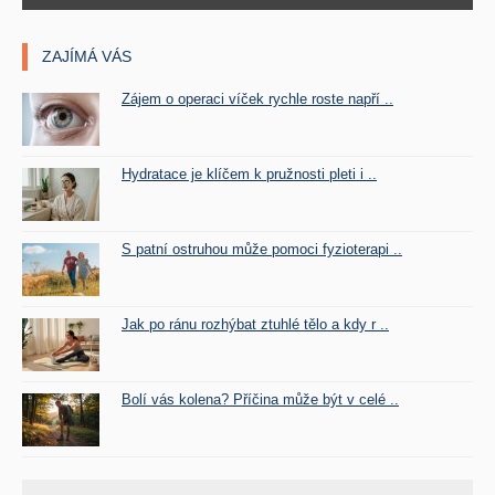
ZAJÍMÁ VÁS
Zájem o operaci víček rychle roste napří ..
Hydratace je klíčem k pružnosti pleti i ..
S patní ostruhou může pomoci fyzioterapi ..
Jak po ránu rozhýbat ztuhlé tělo a kdy r ..
Bolí vás kolena? Příčina může být v celé ..