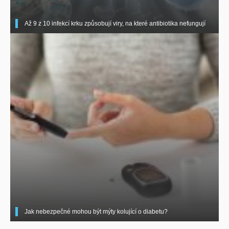
Až 9 z 10 infekcí krku způsobují viry, na které antibiotika nefungují
Jak nebezpečné mohou být mýty kolující o diabetu?