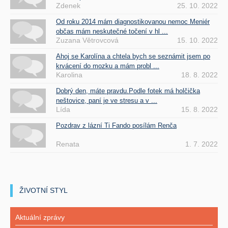
Zdenek
25. 10. 2022
Od roku 2014 mám diagnostikovanou nemoc Meniér
občas mám neskutečné točení v hl ...
Zuzana Větrovcová
15. 10. 2022
Ahoj se Karolína a chtela bych se seznámit jsem po
krvácení do mozku a mám probl ...
Karolina
18. 8. 2022
Dobrý den, máte pravdu.Podle fotek má holčička
neštovice, paní je ve stresu a v ...
Lída
15. 8. 2022
Pozdrav z lázní Ti Fando posílám Renča
Renata
1. 7. 2022
ŽIVOTNÍ STYL
Aktuální zprávy