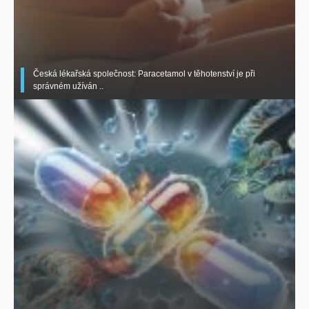
Česká lékařská společnost: Paracetamol v těhotenství je při
správném užíván ..