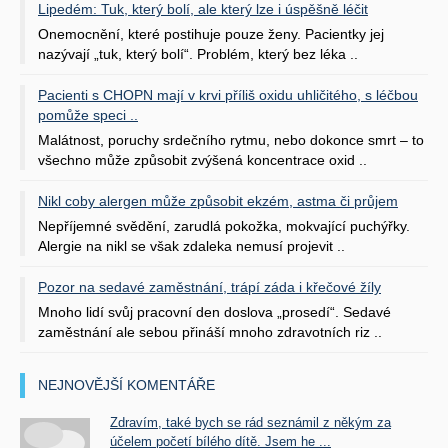
Lipedém: Tuk, který bolí, ale který lze i úspěšně léčit
Onemocnění, které postihuje pouze ženy. Pacientky jej
nazývají „tuk, který bolí“. Problém, který bez léka ..
Pacienti s CHOPN mají v krvi příliš oxidu uhličitého, s léčbou
pomůže speci ..
Malátnost, poruchy srdečního rytmu, nebo dokonce smrt – to
všechno může způsobit zvýšená koncentrace oxid ..
Nikl coby alergen může způsobit ekzém, astma či průjem
Nepříjemné svědění, zarudlá pokožka, mokvající puchýřky.
Alergie na nikl se však zdaleka nemusí projevit ..
Pozor na sedavé zaměstnání, trápí záda i křečové žíly
Mnoho lidí svůj pracovní den doslova „prosedí“. Sedavé
zaměstnání ale sebou přináší mnoho zdravotních riz ..
NEJNOVĚJŠÍ KOMENTÁŘE
Zdravím, také bych se rád seznámil z někým za
účelem početí bílého dítě. Jsem he ...