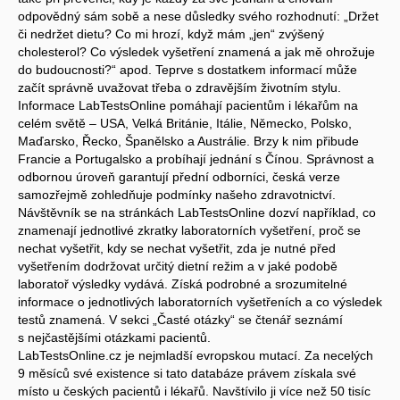
odpovědný sám sobě a nese důsledky svého rozhodnutí: „Držet
či nedržet dietu? Co mi hrozí, když mám „jen“ zvýšený
cholesterol? Co výsledek vyšetření znamená a jak mě ohrožuje
do budoucnosti?“ apod. Teprve s dostatkem informací může
začít správně uvažovat třeba o zdravějším životním stylu.
Informace LabTestsOnline pomáhají pacientům i lékařům na
celém světě – USA, Velká Británie, Itálie, Německo, Polsko,
Maďarsko, Řecko, Španělsko a Austrálie. Brzy k nim přibude
Francie a Portugalsko a probíhají jednání s Čínou. Správnost a
odbornou úroveň garantují přední odborníci, česká verze
samozřejmě zohledňuje podmínky našeho zdravotnictví.
Návštěvník se na stránkách LabTestsOnline dozví například, co
znamenají jednotlivé zkratky laboratorních vyšetření, proč se
nechat vyšetřit, kdy se nechat vyšetřit, zda je nutné před
vyšetřením dodržovat určitý dietní režim a v jaké podobě
laboratoř výsledky vydává. Získá podrobné a srozumitelné
informace o jednotlivých laboratorních vyšetřeních a co výsledek
testů znamená. V sekci „Časté otázky“ se čtenář seznámí
s nejčastějšími otázkami pacientů.
LabTestsOnline.cz je nejmladší evropskou mutací. Za necelých
9 měsíců své existence si tato databáze právem získala své
místo u českých pacientů i lékařů. Navštívilo ji více než 50 tisíc