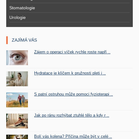
Stomatologie
Urologie
ZAJÍMÁ VÁS
Zájem o operaci víček rychle roste napří ..
Hydratace je klíčem k pružnosti pleti i ..
S patní ostruhou může pomoci fyzioterapi ..
Jak po ránu rozhýbat ztuhlé tělo a kdy r ..
Bolí vás kolena? Příčina může být v celé ..