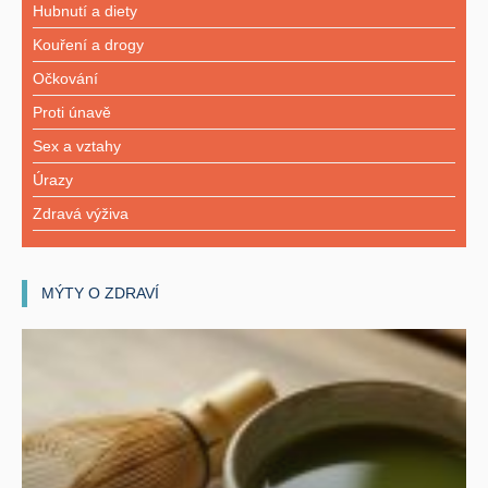
Hubnutí a diety
Kouření a drogy
Očkování
Proti únavě
Sex a vztahy
Úrazy
Zdravá výživa
MÝTY O ZDRAVÍ