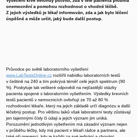
Vyšetření krve mnohdy potvrdí, zda v těle pacienta probíhá
onemocnění a pomohou rozhodnout o vhodné léčbě.
Z jejich výsledků je lékař informován, zda a jak bylo léčení
úspěšné a může určit, jaký bude další postup.
Průvodce po světě laboratorního vyšetření
www.LabTestsOnline.cz
rozšířil nabídku laboratorních testů
v češtině na 240 a tím pokrývá téměř celé jejich spektrum (90
%). Poskytuje tak veškeré odpovědi na nejčastější otázky
pacienta spojené s laboratorním vyšetřením. Výsledky krevních
testů pacientů v nemocnicích ovlivňují ze 70 až 80 %
rozhodování lékaře, který na jejich základě určí diagnózu a další
léčebný postup. Pro většinu laiků však laboratorní testy zůstávají
jen tajemnými čísly či údaji a jejich význam jim uniká.
Porozumění jednotlivým vyšetřením má zásadní význam nejen
v průběhu léčby, kdy má pacient v lékaři rádce a partnera, ale
také při prevenci, kdy je každý za své jednání a chování