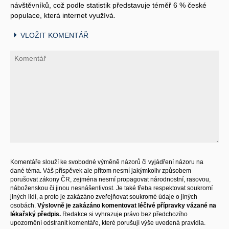
návštěvníků, což podle statistik představuje téměř 6 % české
populace, která internet využívá.
VLOŽIT KOMENTÁŘ
Komentáře slouží ke svobodné výměně názorů či vyjádření názoru na
dané téma. Váš příspěvek ale přitom nesmí jakýmkoliv způsobem
porušovat zákony ČR, zejména nesmí propagovat národnostní, rasovou,
náboženskou či jinou nesnášenlivost. Je také třeba respektovat soukromí
jiných lidí, a proto je zakázáno zveřejňovat soukromé údaje o jiných
osobách.
Výslovně je zakázáno komentovat léčivé přípravky vázané na
lékařský předpis.
Redakce si vyhrazuje právo bez předchozího
upozornění odstranit komentáře, které porušují výše uvedená pravidla.