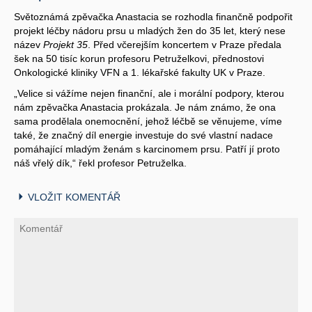
Světoznámá zpěvačka Anastacia se rozhodla finančně podpořit
projekt léčby nádoru prsu u mladých žen do 35 let, který nese
název
Projekt 35
. Před včerejším koncertem v Praze předala
šek na 50 tisíc korun profesoru Petruželkovi, přednostovi
Onkologické kliniky VFN a 1. lékařské fakulty UK v Praze.
„Velice si vážíme nejen finanční, ale i morální podpory, kterou
nám zpěvačka Anastacia prokázala. Je nám známo, že ona
sama prodělala onemocnění, jehož léčbě se věnujeme, víme
také, že značný díl energie investuje do své vlastní nadace
pomáhající mladým ženám s karcinomem prsu. Patří jí proto
náš vřelý dík,“ řekl profesor Petruželka.
VLOŽIT KOMENTÁŘ