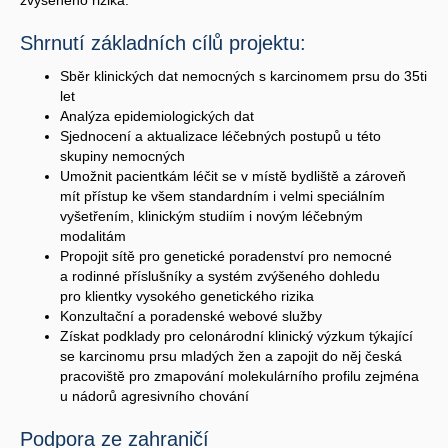
Shrnutí základních cílů projektu:
Sběr klinických dat nemocných s karcinomem prsu do 35ti
let
Analýza epidemiologických dat
Sjednocení a aktualizace léčebných postupů u této
skupiny nemocných
Umožnit pacientkám léčit se v místě bydliště a zároveň
mít přístup ke všem standardním i velmi speciálním
vyšetřením, klinickým studiím i novým léčebným
modalitám
Propojit sítě pro genetické poradenství pro nemocné
a rodinné příslušníky a systém zvýšeného dohledu
pro klientky vysokého genetického rizika
Konzultační a poradenské webové služby
Získat podklady pro celonárodní klinický výzkum týkající
se karcinomu prsu mladých žen a zapojit do něj česká
pracoviště pro zmapování molekulárního profilu zejména
u nádorů agresivního chování
Podpora ze zahraničí