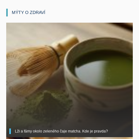
MÝTY O ZDRAVÍ
Lži a fámy okolo zeleného čaje matcha. Kde je pravda?