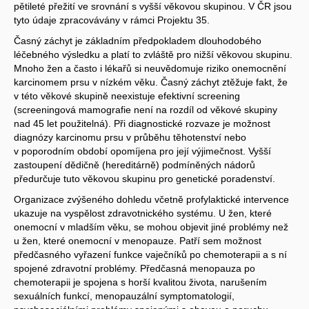
pětileté přežití ve srovnání s vyšší věkovou skupinou. V ČR jsou
tyto údaje zpracovávány v rámci Projektu 35.
Časný záchyt je základním předpokladem dlouhodobého
léčebného výsledku a platí to zvláště pro nižší věkovou skupinu.
Mnoho žen a často i lékařů si neuvědomuje riziko onemocnění
karcinomem prsu v nízkém věku. Časný záchyt ztěžuje fakt, že
v této věkové skupině neexistuje efektivní screening
(screeningová mamografie není na rozdíl od věkové skupiny
nad 45 let použitelná). Při diagnostické rozvaze je možnost
diagnózy karcinomu prsu v průběhu těhotenství nebo
v poporodním období opomíjena pro její výjimečnost. Vyšší
zastoupení dědičně (hereditárně) podmíněných nádorů
předurčuje tuto věkovou skupinu pro genetické poradenství.
Organizace zvýšeného dohledu včetně profylaktické intervence
ukazuje na vyspělost zdravotnického systému. U žen, které
onemocní v mladším věku, se mohou objevit jiné problémy než
u žen, které onemocní v menopauze. Patří sem možnost
předčasného vyřazení funkce vaječníků po chemoterapii a s ní
spojené zdravotní problémy. Předčasná menopauza po
chemoterapii je spojena s horší kvalitou života, narušením
sexuálních funkcí, menopauzální symptomatologií,