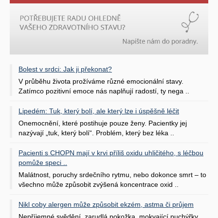
Bolest v srdci: Jak ji překonat?
V průběhu života prožíváme různé emocionální stavy.
Zatímco pozitivní emoce nás naplňují radostí, ty nega ..
Lipedém: Tuk, který bolí, ale který lze i úspěšně léčit
Onemocnění, které postihuje pouze ženy. Pacientky jej
nazývají „tuk, který bolí“. Problém, který bez léka ..
Pacienti s CHOPN mají v krvi příliš oxidu uhličitého, s léčbou
pomůže speci ..
Malátnost, poruchy srdečního rytmu, nebo dokonce smrt – to
všechno může způsobit zvýšená koncentrace oxid ..
Nikl coby alergen může způsobit ekzém, astma či průjem
Nepříjemné svědění, zarudlá pokožka, mokvající puchýřky.