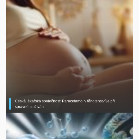
Česká lékařská společnost: Paracetamol v těhotenství je při
správném užíván ..