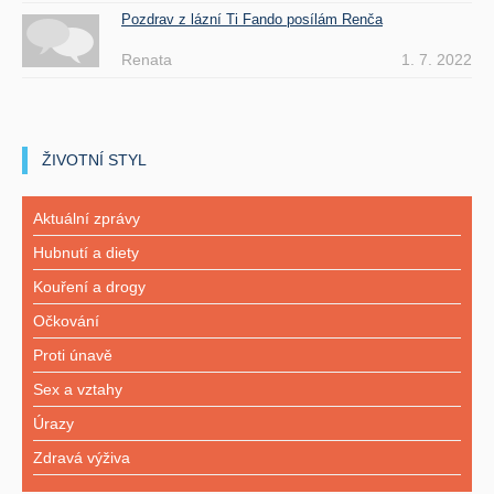
Pozdrav z lázní Ti Fando posílám Renča
Renata
1. 7. 2022
ŽIVOTNÍ STYL
Aktuální zprávy
Hubnutí a diety
Kouření a drogy
Očkování
Proti únavě
Sex a vztahy
Úrazy
Zdravá výživa