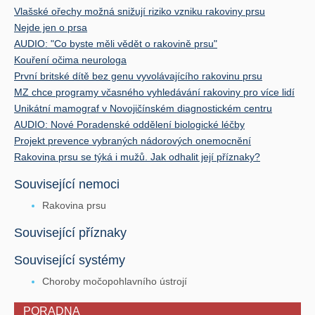
Vlašské ořechy možná snižují riziko vzniku rakoviny prsu
Nejde jen o prsa
AUDIO: "Co byste měli vědět o rakovině prsu"
Kouření očima neurologa
První britské dítě bez genu vyvolávajícího rakovinu prsu
MZ chce programy včasného vyhledávání rakoviny pro více lidí
Unikátní mamograf v Novojičínském diagnostickém centru
AUDIO: Nové Poradenské oddělení biologické léčby
Projekt prevence vybraných nádorových onemocnění
Rakovina prsu se týká i mužů. Jak odhalit její příznaky?
Související nemoci
Rakovina prsu
Související příznaky
Související systémy
Choroby močopohlavního ústrojí
PORADNA