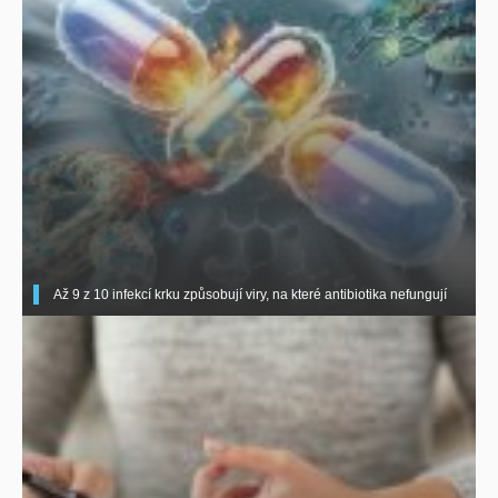
Až 9 z 10 infekcí krku způsobují viry, na které antibiotika nefungují