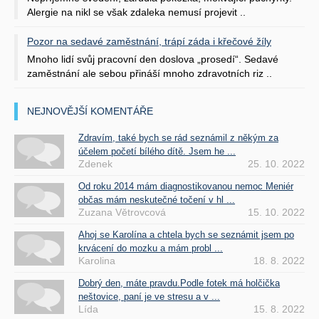
Alergie na nikl se však zdaleka nemusí projevit ..
Pozor na sedavé zaměstnání, trápí záda i křečové žíly
Mnoho lidí svůj pracovní den doslova „prosedí“. Sedavé
zaměstnání ale sebou přináší mnoho zdravotních riz ..
NEJNOVĚJŠÍ KOMENTÁŘE
Zdravím, také bych se rád seznámil z někým za
účelem početí bílého dítě. Jsem he ...
Zdenek
25. 10. 2022
Od roku 2014 mám diagnostikovanou nemoc Meniér
občas mám neskutečné točení v hl ...
Zuzana Větrovcová
15. 10. 2022
Ahoj se Karolína a chtela bych se seznámit jsem po
krvácení do mozku a mám probl ...
Karolina
18. 8. 2022
Dobrý den, máte pravdu.Podle fotek má holčička
neštovice, paní je ve stresu a v ...
Lída
15. 8. 2022