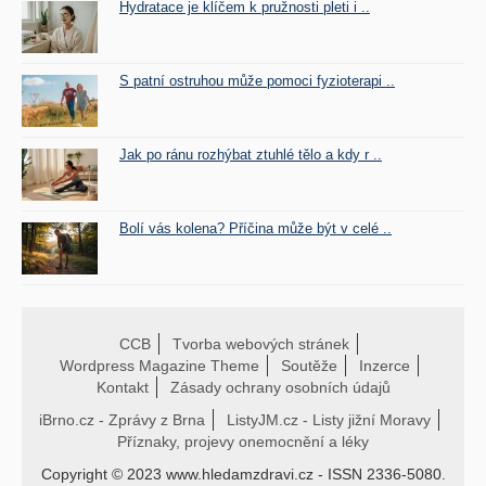
Hydratace je klíčem k pružnosti pleti i ..
S patní ostruhou může pomoci fyzioterapi ..
Jak po ránu rozhýbat ztuhlé tělo a kdy r ..
Bolí vás kolena? Příčina může být v celé ..
CCB
Tvorba webových stránek
Wordpress Magazine Theme
Soutěže
Inzerce
Kontakt
Zásady ochrany osobních údajů
iBrno.cz - Zprávy z Brna
ListyJM.cz - Listy jižní Moravy
Příznaky, projevy onemocnění a léky
Copyright © 2023 www.hledamzdravi.cz - ISSN 2336-5080.