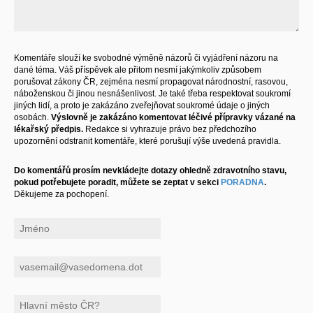
Komentáře slouží ke svobodné výměně názorů či vyjádření názoru na
dané téma. Váš příspěvek ale přitom nesmí jakýmkoliv způsobem
porušovat zákony ČR, zejména nesmí propagovat národnostní, rasovou,
náboženskou či jinou nesnášenlivost. Je také třeba respektovat soukromí
jiných lidí, a proto je zakázáno zveřejňovat soukromé údaje o jiných
osobách.
Výslovně je zakázáno komentovat léčivé přípravky vázané na
lékařský předpis.
Redakce si vyhrazuje právo bez předchozího
upozornění odstranit komentáře, které porušují výše uvedená pravidla.
Do komentářů prosím nevkládejte dotazy ohledně zdravotního stavu,
pokud potřebujete poradit, můžete se zeptat v sekci
PORADNA
.
Děkujeme za pochopení.