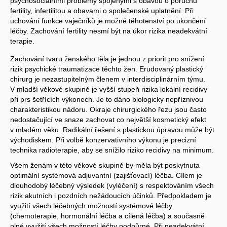
psychosociálními problémy spojenými s obavou o poruchu
fertility, infertilitou a obavami o společenské uplatnění. Při
uchování funkce vaječníků je možné těhotenství po ukončení
léčby. Zachování fertility nesmí být na úkor rizika neadekvátní
terapie.
Zachování tvaru ženského těla je jednou z priorit pro snížení
rizik psychické traumatizace těchto žen. Erudovaný plastický
chirurg je nezastupitelným členem v interdisciplinárním týmu.
V mladší věkové skupině je vyšší stupeň rizika lokální recidivy
při prs šetřících výkonech. Je to dáno biologicky nepříznivou
charakteristikou nádoru. Okraje chirurgického řezu jsou často
nedostačující ve snaze zachovat co největší kosmetický efekt
v mladém věku. Radikální řešení s plastickou úpravou může být
východiskem. Při volbě konzervativního výkonu je precizní
technika radioterapie, aby se snížilo riziko recidivy na minimum.
Všem ženám v této věkové skupině by měla být poskytnuta
optimální systémová adjuvantní (zajišťovací) léčba. Cílem je
dlouhodobý léčebný výsledek (vyléčení) s respektováním všech
rizik akutních i pozdních nežádoucích účinků. Předpokladem je
využití všech léčebných možností systémové léčby
(chemoterapie, hormonální léčba a cílená léčba) a současně
plné využití všech možností léčby podpůrné. Při neadekvátní