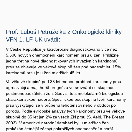
Prof. Luboš Petruželka z Onkologické kliniky
VFN 1. LF UK uvádí:
V České Republice je každoročně diagnostikováno více než
5.500 nových onemocnění karcinomem prsu u žen. Přibližně
jedna třetina nově diagnostikovaných invazivních karcinomů
prsu se objevuje ve věkové skupině žen pod padesát let. 15%
karcinomů prsu je u žen mladších 45 let.
Ve věkové skupině pod 35 let mohou probíhat karcinomy prsu
agresivněji a mají horší prognózu ve srovnání se skupinou
postmenopauzálních žen. Souvisí to s molekulárně biologickou
charakteristikou nádoru. Specifickou podskupinu tvoří karcinomy
prsu vyskytující se v průběhu těhotenství nebo v období po
porodu. Podle evropské analýzy tvoří karcinomy prsu ve věkové
skupině do 35 let jen 2% ze všech ZN prsu (S. Aebi, The Breast
2003). V americké národní databázi byl u mladších žen
prokázán četnější záchyt pokročilých onemocnění a horší