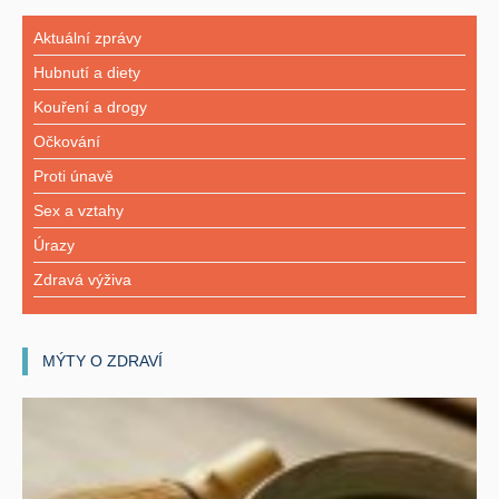
Aktuální zprávy
Hubnutí a diety
Kouření a drogy
Očkování
Proti únavě
Sex a vztahy
Úrazy
Zdravá výživa
MÝTY O ZDRAVÍ