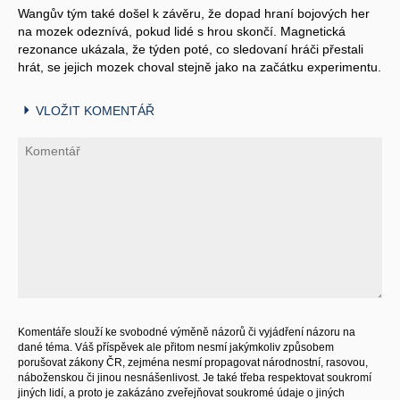
Wangův tým také došel k závěru, že dopad hraní bojových her
na mozek odeznívá, pokud lidé s hrou skončí. Magnetická
rezonance ukázala, že týden poté, co sledovaní hráči přestali
hrát, se jejich mozek choval stejně jako na začátku experimentu.
VLOŽIT KOMENTÁŘ
Komentáře slouží ke svobodné výměně názorů či vyjádření názoru na
dané téma. Váš příspěvek ale přitom nesmí jakýmkoliv způsobem
porušovat zákony ČR, zejména nesmí propagovat národnostní, rasovou,
náboženskou či jinou nesnášenlivost. Je také třeba respektovat soukromí
jiných lidí, a proto je zakázáno zveřejňovat soukromé údaje o jiných