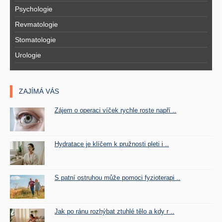
Psychologie
Revmatologie
Stomatologie
Urologie
ZAJÍMÁ VÁS
Zájem o operaci víček rychle roste napří ..
Hydratace je klíčem k pružnosti pleti i ..
S patní ostruhou může pomoci fyzioterapi ..
Jak po ránu rozhýbat ztuhlé tělo a kdy r ..