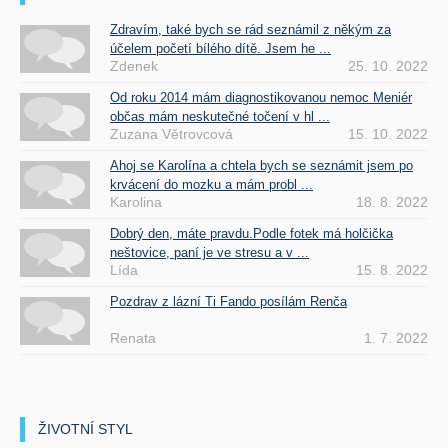
Zdravím, také bych se rád seznámil z někým za
účelem početí bílého dítě. Jsem he ...
Zdenek
25. 10. 2022
Od roku 2014 mám diagnostikovanou nemoc Meniér
občas mám neskutečné točení v hl ...
Zuzana Větrovcová
15. 10. 2022
Ahoj se Karolína a chtela bych se seznámit jsem po
krvácení do mozku a mám probl ...
Karolina
18. 8. 2022
Dobrý den, máte pravdu.Podle fotek má holčička
neštovice, paní je ve stresu a v ...
Lída
15. 8. 2022
Pozdrav z lázní Ti Fando posílám Renča
Renata
1. 7. 2022
ŽIVOTNÍ STYL