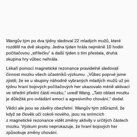
Wangův tým po dva týdny sledoval 22 mladých mužů, které
rozdělil na dvě skupiny. Jedna týden hrála nejméně 10 hodin
počítačovou „střílečku“ a další týden s tím přestala, druhá
skupina hry vůbec nehrála.
Lékaři pomocí magnetické rezonance pravidelně sledovali
činnost mozku všech účastníků výzkumu. „Vůbec poprvé jsme
zjistili, že se u skupiny náhodně vybraných mladých mužů už po
týdnu hraní bojových počítačových her ukazovalo méně aktivací
ve střední přední části mozku,“ uvedl Wang. „Tato oblast mozku
je důležitá pro ovládání emocí a agresivního chování,“ dodal.
Vědci ale jsou se závěry obezřetní. Wangův tým zdůraznil, že
když se člověk učí cokoli nového, jsou na snímcích
z magnetické rezonance vidět změny aktivity v určitých částech
mozku. Výzkum proto neprokazuje, že hraní bojových her
způsobuje změny chování.