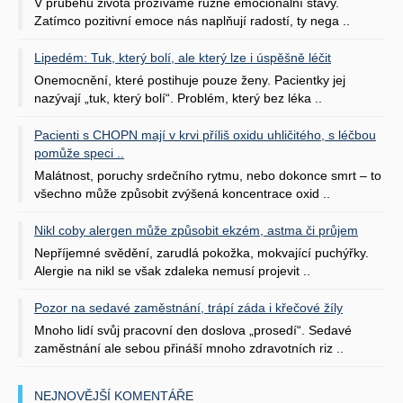
V průběhu života prožíváme různé emocionální stavy.
Zatímco pozitivní emoce nás naplňují radostí, ty nega ..
Lipedém: Tuk, který bolí, ale který lze i úspěšně léčit
Onemocnění, které postihuje pouze ženy. Pacientky jej
nazývají „tuk, který bolí“. Problém, který bez léka ..
Pacienti s CHOPN mají v krvi příliš oxidu uhličitého, s léčbou
pomůže speci ..
Malátnost, poruchy srdečního rytmu, nebo dokonce smrt – to
všechno může způsobit zvýšená koncentrace oxid ..
Nikl coby alergen může způsobit ekzém, astma či průjem
Nepříjemné svědění, zarudlá pokožka, mokvající puchýřky.
Alergie na nikl se však zdaleka nemusí projevit ..
Pozor na sedavé zaměstnání, trápí záda i křečové žíly
Mnoho lidí svůj pracovní den doslova „prosedí“. Sedavé
zaměstnání ale sebou přináší mnoho zdravotních riz ..
NEJNOVĚJŠÍ KOMENTÁŘE