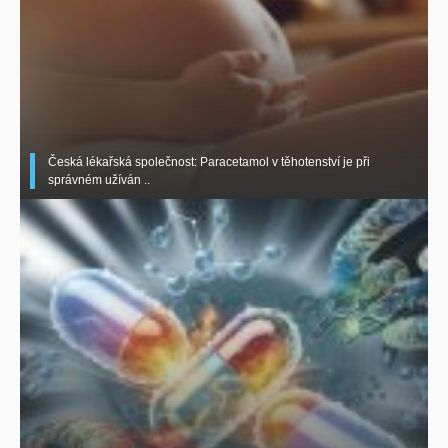
Česká lékařská společnost: Paracetamol v těhotenství je při
správném užíván ..