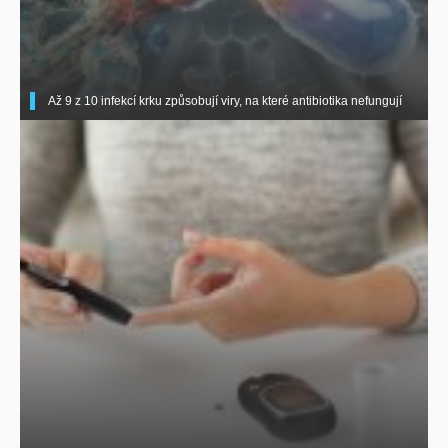
Až 9 z 10 infekcí krku způsobují viry, na které antibiotika nefungují