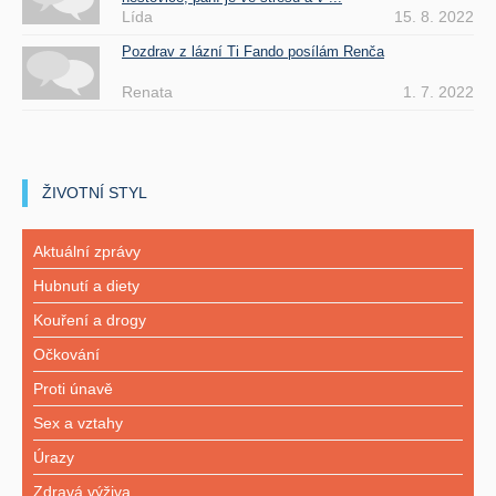
Lída
15. 8. 2022
Pozdrav z lázní Ti Fando posílám Renča
Renata
1. 7. 2022
ŽIVOTNÍ STYL
Aktuální zprávy
Hubnutí a diety
Kouření a drogy
Očkování
Proti únavě
Sex a vztahy
Úrazy
Zdravá výživa