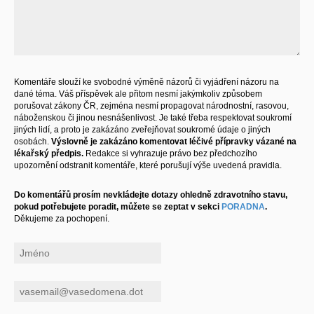
Komentáře slouží ke svobodné výměně názorů či vyjádření názoru na
dané téma. Váš příspěvek ale přitom nesmí jakýmkoliv způsobem
porušovat zákony ČR, zejména nesmí propagovat národnostní, rasovou,
náboženskou či jinou nesnášenlivost. Je také třeba respektovat soukromí
jiných lidí, a proto je zakázáno zveřejňovat soukromé údaje o jiných
osobách.
Výslovně je zakázáno komentovat léčivé přípravky vázané na
lékařský předpis.
Redakce si vyhrazuje právo bez předchozího
upozornění odstranit komentáře, které porušují výše uvedená pravidla.
Do komentářů prosím nevkládejte dotazy ohledně zdravotního stavu,
pokud potřebujete poradit, můžete se zeptat v sekci
PORADNA
.
Děkujeme za pochopení.