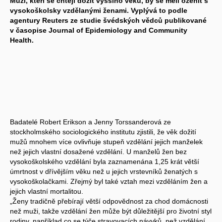
Muži, kteří se chtějí dožít vyššího věku, by se měli oženit s
vysokoškolsky vzdělanými ženami. Vyplývá to podle
agentury Reuters ze studie švédských vědců publikované
v časopise Journal of Epidemiology and Community
Health.
Badatelé Robert Erikson a Jenny Torssanderová ze
stockholmského sociologického institutu zjistili, že věk dožití
mužů mnohem více ovlivňuje stupeň vzdělání jejich manželek
než jejich vlastní dosažené vzdělání. U manželů žen bez
vysokoškolského vzdělání byla zaznamenána 1,25 krát větší
úmrtnost v dřívějším věku než u jejich vrstevníků ženatých s
vysokoškolačkami. Zřejmý byl také vztah mezi vzděláním žen a
jejich vlastní mortalitou.
„Ženy tradičně přebírají větší odpovědnost za chod domácnosti
než muži, takže vzdělání žen může být důležitější pro životní styl
rodiny, například co se týče stravovacích návyků, než vzdělání