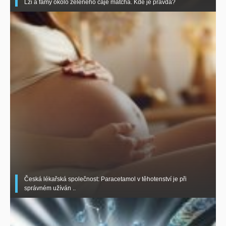
Lži a fámy okolo zeleného čaje matcha. Kde je pravda?
Česká lékařská společnost: Paracetamol v těhotenství je při
správném užíván ..