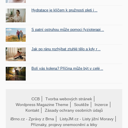
Hydratace je klíčem k pružnosti pleti i ..
S patní ostruhou může pomoci fyzioterapi ..
Jak po ránu rozhýbat ztuhlé tělo a kdy r ..
Bolí vás kolena? Příčina může být v celé ..
CCB
Tvorba webových stránek
Wordpress Magazine Theme
Soutěže
Inzerce
Kontakt
Zásady ochrany osobních údajů
iBrno.cz - Zprávy z Brna
ListyJM.cz - Listy jižní Moravy
Příznaky, projevy onemocnění a léky