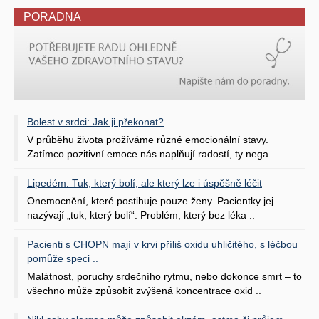
PORADNA
Bolest v srdci: Jak ji překonat?
V průběhu života prožíváme různé emocionální stavy.
Zatímco pozitivní emoce nás naplňují radostí, ty nega ..
Lipedém: Tuk, který bolí, ale který lze i úspěšně léčit
Onemocnění, které postihuje pouze ženy. Pacientky jej
nazývají „tuk, který bolí“. Problém, který bez léka ..
Pacienti s CHOPN mají v krvi příliš oxidu uhličitého, s léčbou
pomůže speci ..
Malátnost, poruchy srdečního rytmu, nebo dokonce smrt – to
všechno může způsobit zvýšená koncentrace oxid ..