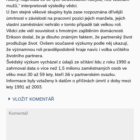
mužů,“ interpretovali výsledky vědci.
U žen stejné věkové skupiny byla zase rozpoznána dřívější
úmrtnost v závislosti na pracovní pozici jejich manžela, jejich
vlastní zaměstnání nehrálo v tomto případě tak velkou roli.
Vědci zde vidí souvislost s hmotným zajištěním domácnosti.
Erikson dodal, že je dlouho známým faktem, že partnerský život
prodlužuje život. Ovšem současné výzkumy podle něj ukazují,
že významnou roli pravděpodobně hraje navíc i volba určitého
životního partnera.
Švédský výzkum vycházel z údajů ze sčítání lidu z roku 1990 a
zahrnoval data o více než 1,5 milionu zaměstnaných osob ve
věku mezi 30 až 59 lety, kteří žili v partnerském svazku.
Informace byly vztaženy k datům o příčinách úmrtí z doby mezi
lety 1991 až 2003.
VLOŽIT KOMENTÁŘ