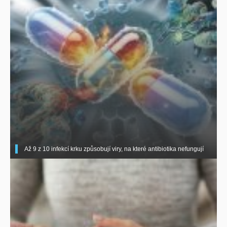
Až 9 z 10 infekcí krku způsobují viry, na které antibiotika nefungují