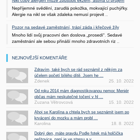
Nikl coby alergen může způsobit ekzém, astma či průjem
Nepříjemné svědění, zarudlá pokožka, mokvající puchýřky.
Alergie na nikl se však zdaleka nemusí projevit ..
Pozor na sedavé zaměstnání, trápí záda i křečové žíly
Mnoho lidí svůj pracovní den doslova „prosedí“. Sedavé
zaměstnání ale sebou přináší mnoho zdravotních riz ..
NEJNOVĚJŠÍ KOMENTÁŘE
Zdravím, také bych se rád seznámil z někým za
účelem početí bílého dítě. Jsem he ...
Zdenek
25. 10. 2022
Od roku 2014 mám diagnostikovanou nemoc Meniér
občas mám neskutečné točení v hl ...
Zuzana Větrovcová
15. 10. 2022
Ahoj se Karolína a chtela bych se seznámit jsem po
krvácení do mozku a mám probl ...
Karolina
18. 8. 2022
Dobrý den, máte pravdu.Podle fotek má holčička
neštovice, paní je ve stresu a v ...