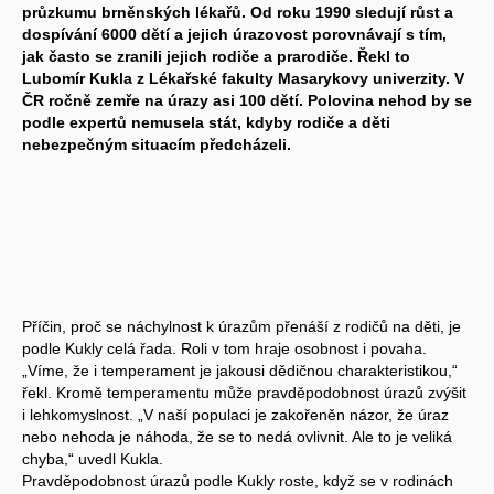
průzkumu brněnských lékařů. Od roku 1990 sledují růst a
dospívání 6000 dětí a jejich úrazovost porovnávají s tím,
jak často se zranili jejich rodiče a prarodiče. Řekl to
Lubomír Kukla z Lékařské fakulty Masarykovy univerzity. V
ČR ročně zemře na úrazy asi 100 dětí. Polovina nehod by se
podle expertů nemusela stát, kdyby rodiče a děti
nebezpečným situacím předcházeli.
Příčin, proč se náchylnost k úrazům přenáší z rodičů na děti, je
podle Kukly celá řada. Roli v tom hraje osobnost i povaha.
„Víme, že i temperament je jakousi dědičnou charakteristikou,“
řekl. Kromě temperamentu může pravděpodobnost úrazů zvýšit
i lehkomyslnost. „V naší populaci je zakořeněn názor, že úraz
nebo nehoda je náhoda, že se to nedá ovlivnit. Ale to je veliká
chyba,“ uvedl Kukla.
Pravděpodobnost úrazů podle Kukly roste, když se v rodinách