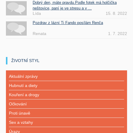
Dobrý den, máte pravdu.Podle fotek má holčička
neštovice, paní je ve stresu a v ...
Lída
15. 8. 2022
Pozdrav z lázní Ti Fando posílám Renča
Renata
1. 7. 2022
ŽIVOTNÍ STYL
Aktuální zprávy
Hubnutí a diety
Kouření a drogy
Očkování
Proti únavě
Sex a vztahy
Úrazy