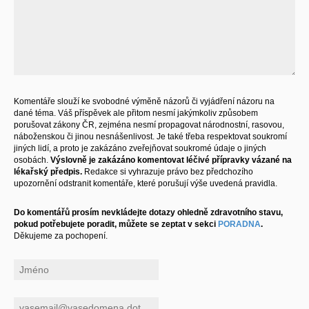
Komentáře slouží ke svobodné výměně názorů či vyjádření názoru na
dané téma. Váš příspěvek ale přitom nesmí jakýmkoliv způsobem
porušovat zákony ČR, zejména nesmí propagovat národnostní, rasovou,
náboženskou či jinou nesnášenlivost. Je také třeba respektovat soukromí
jiných lidí, a proto je zakázáno zveřejňovat soukromé údaje o jiných
osobách.
Výslovně je zakázáno komentovat léčivé přípravky vázané na
lékařský předpis.
Redakce si vyhrazuje právo bez předchozího
upozornění odstranit komentáře, které porušují výše uvedená pravidla.
Do komentářů prosím nevkládejte dotazy ohledně zdravotního stavu,
pokud potřebujete poradit, můžete se zeptat v sekci
PORADNA
.
Děkujeme za pochopení.