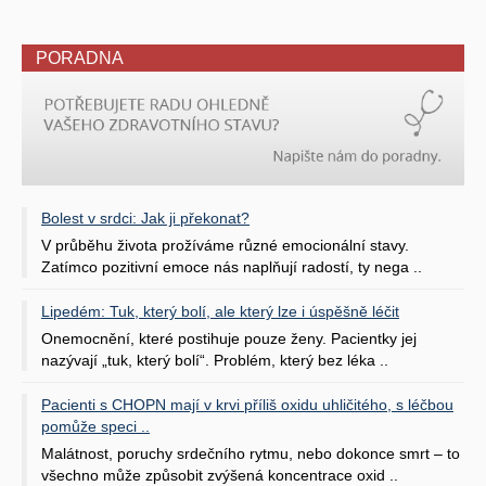
PORADNA
Bolest v srdci: Jak ji překonat?
V průběhu života prožíváme různé emocionální stavy.
Zatímco pozitivní emoce nás naplňují radostí, ty nega ..
Lipedém: Tuk, který bolí, ale který lze i úspěšně léčit
Onemocnění, které postihuje pouze ženy. Pacientky jej
nazývají „tuk, který bolí“. Problém, který bez léka ..
Pacienti s CHOPN mají v krvi příliš oxidu uhličitého, s léčbou
pomůže speci ..
Malátnost, poruchy srdečního rytmu, nebo dokonce smrt – to
všechno může způsobit zvýšená koncentrace oxid ..