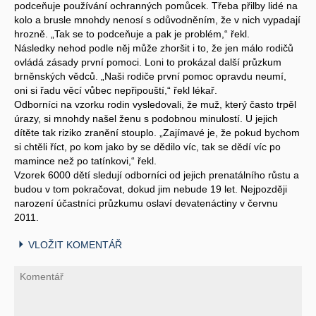
podceňuje používání ochranných pomůcek. Třeba přilby lidé na
kolo a brusle mnohdy nenosí s odůvodněním, že v nich vypadají
hrozně. „Tak se to podceňuje a pak je problém,“ řekl.
Následky nehod podle něj může zhoršit i to, že jen málo rodičů
ovládá zásady první pomoci. Loni to prokázal další průzkum
brněnských vědců. „Naši rodiče první pomoc opravdu neumí,
oni si řadu věcí vůbec nepřipouští,“ řekl lékař.
Odborníci na vzorku rodin vysledovali, že muž, který často trpěl
úrazy, si mnohdy našel ženu s podobnou minulostí. U jejich
dítěte tak riziko zranění stouplo. „Zajímavé je, že pokud bychom
si chtěli říct, po kom jako by se dědilo víc, tak se dědí víc po
mamince než po tatínkovi,“ řekl.
Vzorek 6000 dětí sledují odborníci od jejich prenatálního růstu a
budou v tom pokračovat, dokud jim nebude 19 let. Nejpozději
narození účastníci průzkumu oslaví devatenáctiny v červnu
2011.
VLOŽIT KOMENTÁŘ