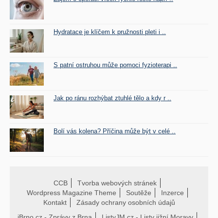
Hydratace je klíčem k pružnosti pleti i ..
S patní ostruhou může pomoci fyzioterapi ..
Jak po ránu rozhýbat ztuhlé tělo a kdy r ..
Bolí vás kolena? Příčina může být v celé ..
CCB
Tvorba webových stránek
Wordpress Magazine Theme
Soutěže
Inzerce
Kontakt
Zásady ochrany osobních údajů
iBrno.cz - Zprávy z Brna
ListyJM.cz - Listy jižní Moravy