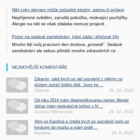
Nikl coby alergen může způsobit ekzém, astma či průjem
Nepříjemné svědění, zarudlá pokožka, mokvající puchýřky.
Alergie na nikl se však zdaleka nemusí projevit ..
Pozor na sedavé zaměstnání, trápí záda i křečové žíly
Mnoho lidí svůj pracovní den doslova „prosedí“. Sedavé
zaměstnání ale sebou přináší mnoho zdravotních riz ..
NEJNOVĚJŠÍ KOMENTÁŘE
Zdravím, také bych se rád seznámil z někým za
účelem početí bílého dítě. Jsem he ...
Zdenek
25. 10. 2022
Od roku 2014 mám diagnostikovanou nemoc Meniér
občas mám neskutečné točení v hl ...
Zuzana Větrovcová
15. 10. 2022
Ahoj se Karolína a chtela bych se seznámit jsem po
krvácení do mozku a mám probl ...
Karolina
18. 8. 2022