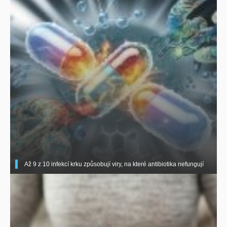
Až 9 z 10 infekcí krku způsobují viry, na které antibiotika nefungují