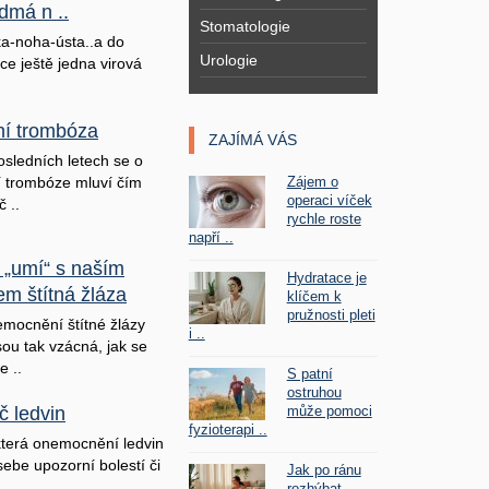
dmá n ..
Stomatologie
a-noha-ústa..a do
Urologie
ice ještě jedna virová
lní trombóza
ZAJÍMÁ VÁS
osledních letech se o
Zájem o
ní trombóze mluví čím
operaci víček
č ..
rychle roste
napří ..
 „umí“ s naším
Hydratace je
em štítná žláza
klíčem k
pružnosti pleti
mocnění štítné žlázy
i ..
sou tak vzácná, jak se
e ..
S patní
ostruhou
může pomoci
č ledvin
fyzioterapi ..
terá onemocnění ledvin
sebe upozorní bolestí či
Jak po ránu
rozhýbat