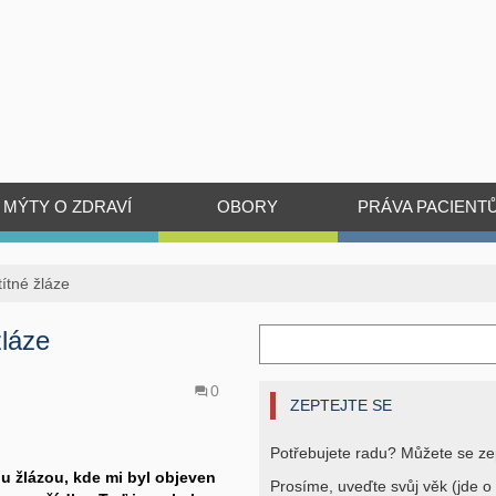
MÝTY O ZDRAVÍ
OBORY
PRÁVA PACIENT
ítné žláze
láze
0
ZEPTEJTE SE
Potřebujete radu? Můžete se ze
ou žlázou, kde mi byl objeven
Prosíme, uveďte svůj věk (jde o 