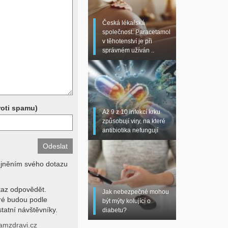
 sono, magnetická
torní testy (krevní
Česká lékařská
chemické parametry a
společnost: Paracetamol
z znalosti klinického
v těhotenství je při
dní hodnotu. Není v
správném užíván ..
í lékařem jen ze závěrů
stanovit diagnózu. Se
ků se proto prosím
roti spamu)
Až 9 z 10 infekcí krku
způsobují viry, na které
antibiotika nefungují
ejněním svého dotazu
az odpovědět.
Jak nebezpečné mohou
eré budou podle
být mýty kolující o
tatní návštěvníky.
diabetu?
amzdravi.cz