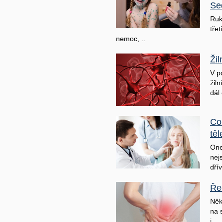
Se
Ruk
třet
nemoc, ..
Ži
V p
žil
dál 
Co
těl
One
nej
dřív
Ře
Něk
na 
j ..