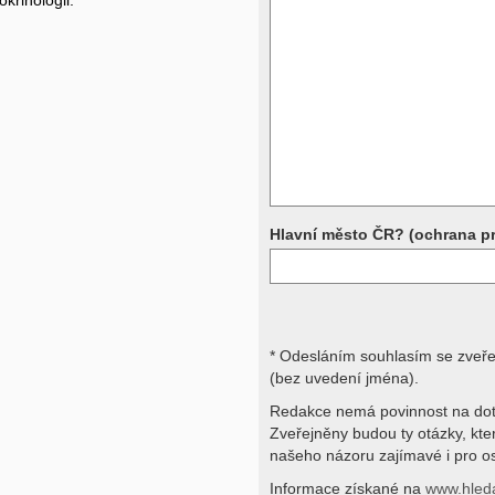
okrinologii.
Přístrojová vyšetření (CT, rentgen,
rezonance a další, stejně jako labora
obraz, imunologické vyšetření, bio
jiné) jsou pomocnými metodami a be
stavu nemají takřka žádnou výpově
ničích silách na dálku bez vyšetřen
přístrojových a laboratorních testů 
svými dotazy na interpretaci výsled
obracejte na své lékaře.
Děkujeme za pochopení
Hlavní město ČR? (ochrana p
* Odesláním souhlasím se zveř
(bez uvedení jména).
Redakce nemá povinnost na dot
Zveřejněny budou ty otázky, kt
našeho názoru zajímavé i pro os
Informace získané na
www.hled