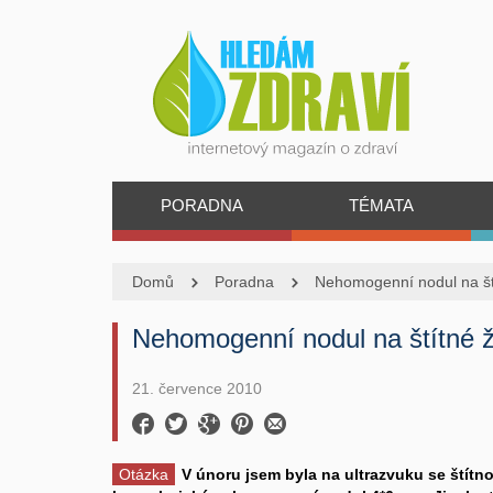
PORADNA
TÉMATA
Domů
Poradna
Nehomogenní nodul na št
Nehomogenní nodul na štítné ž
21. července 2010
Otázka
V únoru jsem byla na ultrazvuku se štítn