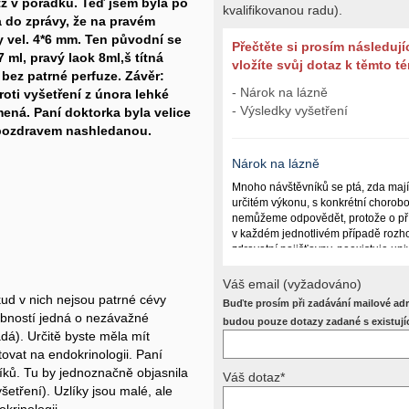
 v pořádku. Teď jsem byla po
kvalifikovanou radu).
a do zprávy, že na pravém
 vel. 4*6 mm. Ten původní se
Přečtěte si prosím následují
7 ml, pravý laok 8ml,š títná
vložíte svůj dotaz k těmto 
 bez patrné perfuze. Závěr:
- Nárok na lázně
oti vyšetření z února lehké
- Výsledky vyšetření
ená. Paní doktorka byla velice
 pozdravem nashledanou.
Nárok na lázně
Mnoho návštěvníků se ptá, zda maj
určitém výkonu, s konkrétní chorob
nemůžeme odpovědět, protože o př
v každém jednotlivém případě rozho
zdravotní pojišťovny, neexistuje un
lázně poskytují a kdy ne. Záleží n
(kuřáctví, inkontinence), funkčním p
Váš email (vyžadováno)
dalších zdravotních okolnostech.
kud v nich nejsou patrné cévy
Buďte prosím při zadávání mailové adr
obností jedná o nezávažné
Požádejte svého ošetřujícího lékaře
budou pouze dotazy zadané s existují
ládá). Určitě byste měla mít
posoudí příslušný revizní lékař. My
odpověď dát nemůžeme.
tovat na endokrinologii. Paní
íků. Tu by jednoznačně objasnila
Váš dotaz*
yšetření). Uzlíky jsou malé, ale
Výsledky vyšetření