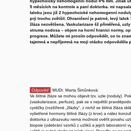
hypechoický nehomogenní nodul 4*6 mm. Jinak utz
5 měsících na kontrole a paní doktorka. mi napsal
laloku jsou již 2 hypechoické nehomogenní noduly
prý trochu zvětšil. Ohraničení je patrné, levý lalok 
žláza nezvětšena. Vaskularizace šž přiměřená, uzly
struma nodosa – objem na horní hranici normy, opr
progrese. Můžete mi prosím odpovědět, co to znam
tajemná a nepříjemná na moji otázku odpověděla
Odpověď
MUDr. Marta Šimůnková:
Ve štítné žláze se mohou objevit tzv. uzle (noduly). Po
(vaskularizace, perfuze), pak se s největší pravděpod
cystičky (rozšířené „žlázky“, z nichž se štítná žláza sk
vyšetřené hormony štítné žlázy (z krve) a nález konzul
doktorka z ultrazvuku nemá možnost ověřit povahu uzl
biopsie (odebrání vzorků z uzlíků a jejich laboratorní v