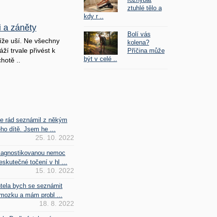
ztuhlé tělo a
kdy r ..
i a záněty
Bolí vás
íže uší. Ne všechny
kolena?
ží trvale přivést k
Příčina může
být v celé ..
hotě ..
se rád seznámil z někým
ho dítě. Jsem he ...
25. 10. 2022
iagnostikovanou nemoc
kutečné točení v hl ...
15. 10. 2022
htela bych se seznámit
mozku a mám probl ...
18. 8. 2022