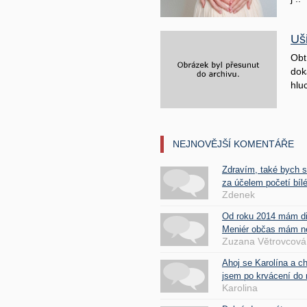
Uš
Obt
doká
hluc
NEJNOVĚJŠÍ KOMENTÁŘE
Zdravím, také bych 
za účelem početí bílé
Zdenek
Od roku 2014 mám d
Meniér občas mám nes
Zuzana Větrovcová
Ahoj se Karolína a c
jsem po krvácení do 
Karolina