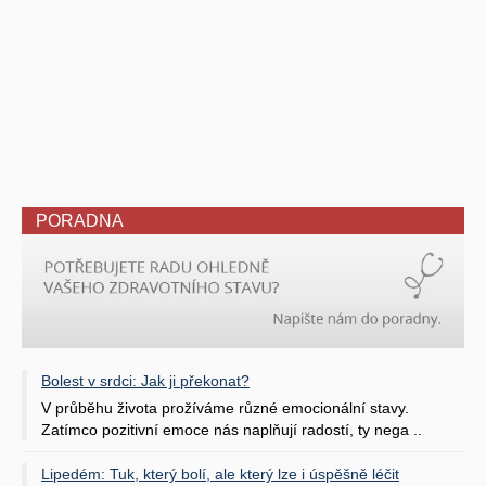
PORADNA
Bolest v srdci: Jak ji překonat?
V průběhu života prožíváme různé emocionální stavy.
Zatímco pozitivní emoce nás naplňují radostí, ty nega ..
Lipedém: Tuk, který bolí, ale který lze i úspěšně léčit