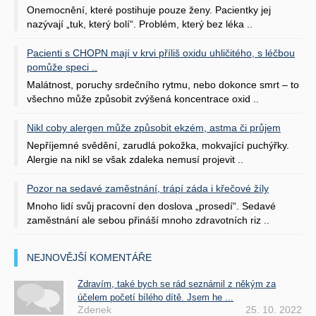
Onemocnění, které postihuje pouze ženy. Pacientky jej
nazývají „tuk, který bolí“. Problém, který bez léka ..
Pacienti s CHOPN mají v krvi příliš oxidu uhličitého, s léčbou
pomůže speci ..
Malátnost, poruchy srdečního rytmu, nebo dokonce smrt – to
všechno může způsobit zvýšená koncentrace oxid ..
Nikl coby alergen může způsobit ekzém, astma či průjem
Nepříjemné svědění, zarudlá pokožka, mokvající puchýřky.
Alergie na nikl se však zdaleka nemusí projevit ..
Pozor na sedavé zaměstnání, trápí záda i křečové žíly
Mnoho lidí svůj pracovní den doslova „prosedí“. Sedavé
zaměstnání ale sebou přináší mnoho zdravotních riz ..
NEJNOVĚJŠÍ KOMENTÁŘE
Zdravím, také bych se rád seznámil z někým za
účelem početí bílého dítě. Jsem he ...
Zdenek
25. 10. 2022