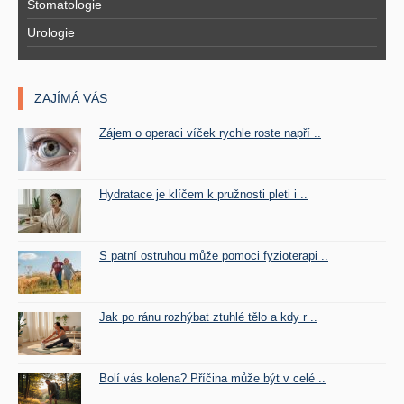
Stomatologie
Urologie
ZAJÍMÁ VÁS
Zájem o operaci víček rychle roste napří ..
Hydratace je klíčem k pružnosti pleti i ..
S patní ostruhou může pomoci fyzioterapi ..
Jak po ránu rozhýbat ztuhlé tělo a kdy r ..
Bolí vás kolena? Příčina může být v celé ..