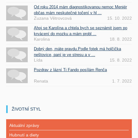
Od roku 2014 mám diagnostikovanou nemoc Meniér
občas mám neskutečné točení v hl ...
Zuzana Větrovcová
15. 10. 2022
Ahoj se Karolína a chtela bych se seznámit jsem po
krvácení do mozku a mám probl ...
Karolina
18. 8. 2022
Dobrý den, máte pravdu.Podle fotek má holčička
neštovice, paní je ve stresu a v ...
Lída
15. 8. 2022
Pozdrav z lázní Ti Fando posílám Renča
Renata
1. 7. 2022
ŽIVOTNÍ STYL
Aktuální zprávy
Hubnutí a diety