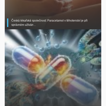
Česká lékařská společnost: Paracetamol v těhotenství je při
správném užíván ..