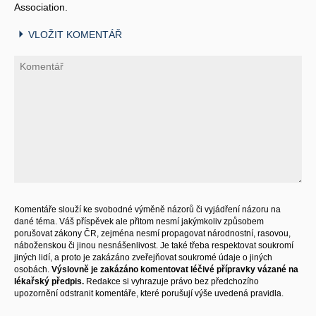
Association.
VLOŽIT KOMENTÁŘ
Komentáře slouží ke svobodné výměně názorů či vyjádření názoru na
dané téma. Váš příspěvek ale přitom nesmí jakýmkoliv způsobem
porušovat zákony ČR, zejména nesmí propagovat národnostní, rasovou,
náboženskou či jinou nesnášenlivost. Je také třeba respektovat soukromí
jiných lidí, a proto je zakázáno zveřejňovat soukromé údaje o jiných
osobách.
Výslovně je zakázáno komentovat léčivé přípravky vázané na
lékařský předpis.
Redakce si vyhrazuje právo bez předchozího
upozornění odstranit komentáře, které porušují výše uvedená pravidla.