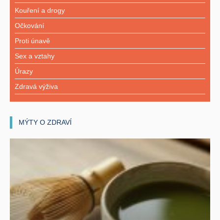
Kouření a drogy
Očkování
Proti únavě
Sex a vztahy
Úrazy
Zdravá výživa
MÝTY O ZDRAVÍ