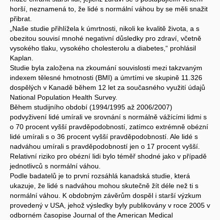
horší, neznamená to, že lidé s normální váhou by se měli snažit
přibrat.
„Naše studie přihlížela k úmrtnosti, nikoli ke kvalitě života, a s
obezitou souvisí mnohé negativní důsledky pro zdraví, včetně
vysokého tlaku, vysokého cholesterolu a diabetes,“ prohlásil
Kaplan.
Studie byla založena na zkoumání souvislosti mezi takzvaným
indexem tělesné hmotnosti (BMI) a úmrtími ve skupině 11.326
dospělých v Kanadě během 12 let za současného využití údajů
National Population Health Survey.
Během studijního období (1994/1995 až 2006/2007)
podvyživení lidé umírali ve srovnání s normálně vážícími lidmi s
o 70 procent vyšší pravděpodobností, zatímco extrémně obézní
lidé umírali s o 36 procent vyšší pravděpodobností. Ale lidé s
nadváhou umírali s pravděpodobností jen o 17 procent vyšší.
Relativní riziko pro obézní lidi bylo téměř shodné jako v případě
jednotlivců s normální váhou.
Podle badatelů je to první rozsáhlá kanadská studie, která
ukazuje, že lidé s nadváhou mohou skutečně žít déle než ti s
normální váhou. K obdobným závěrům dospěl i starší výzkum
provedený v USA, jehož výsledky byly publikovány v roce 2005 v
odborném časopise Journal of the American Medical