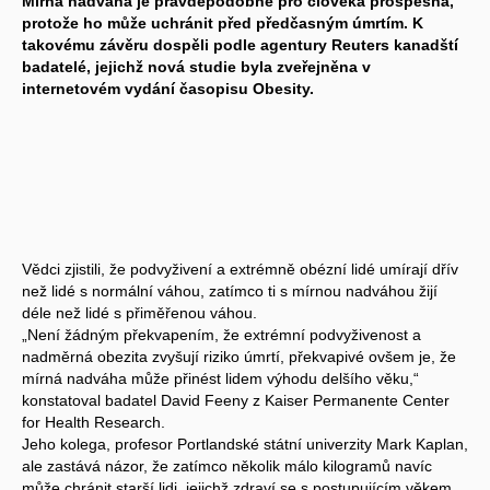
Mírná nadváha je pravděpodobně pro člověka prospěšná,
protože ho může uchránit před předčasným úmrtím. K
takovému závěru dospěli podle agentury Reuters kanadští
badatelé, jejichž nová studie byla zveřejněna v
internetovém vydání časopisu Obesity.
Vědci zjistili, že podvyživení a extrémně obézní lidé umírají dřív
než lidé s normální váhou, zatímco ti s mírnou nadváhou žijí
déle než lidé s přiměřenou váhou.
„Není žádným překvapením, že extrémní podvyživenost a
nadměrná obezita zvyšují riziko úmrtí, překvapivé ovšem je, že
mírná nadváha může přinést lidem výhodu delšího věku,“
konstatoval badatel David Feeny z Kaiser Permanente Center
for Health Research.
Jeho kolega, profesor Portlandské státní univerzity Mark Kaplan,
ale zastává názor, že zatímco několik málo kilogramů navíc
může chránit starší lidi, jejichž zdraví se s postupujícím věkem