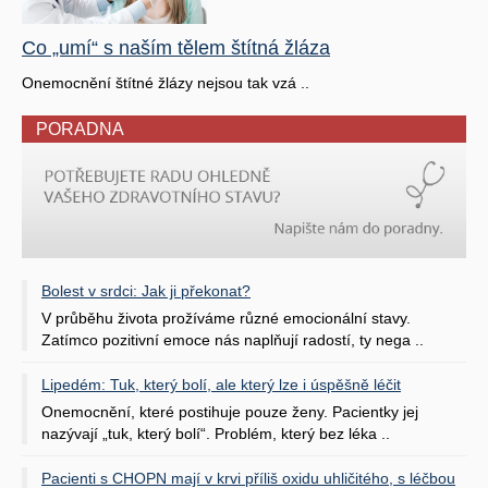
Co „umí“ s naším tělem štítná žláza
Onemocnění štítné žlázy nejsou tak vzá ..
PORADNA
Bolest v srdci: Jak ji překonat?
V průběhu života prožíváme různé emocionální stavy.
Zatímco pozitivní emoce nás naplňují radostí, ty nega ..
Lipedém: Tuk, který bolí, ale který lze i úspěšně léčit
Onemocnění, které postihuje pouze ženy. Pacientky jej
nazývají „tuk, který bolí“. Problém, který bez léka ..
Pacienti s CHOPN mají v krvi příliš oxidu uhličitého, s léčbou