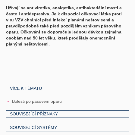
Užívají se antivirotika, analgetika, antibakteriální masti a
často i antidepresiva. Je k dispozici očkovací látka proti
viru VZV chránící před infekcí planými neštovicemi a
pravděpodobně také před pozdějším vznikem pásového
oparu. Očkování se doporučuje jednou dávkou zejména
osobám nad 50 let věku, které prodělaly onemocnění
planými neštovicemi.
VÍCE K TÉMATU
Bolesti po pásovém oparu
SOUVISEJÍCÍ PŘÍZNAKY
SOUVISEJÍCÍ SYSTÉMY