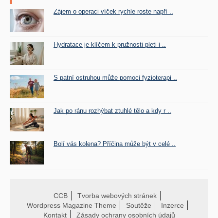
Zájem o operaci víček rychle roste napří ..
Hydratace je klíčem k pružnosti pleti i ..
S patní ostruhou může pomoci fyzioterapi ..
Jak po ránu rozhýbat ztuhlé tělo a kdy r ..
Bolí vás kolena? Příčina může být v celé ..
CCB
Tvorba webových stránek
Wordpress Magazine Theme
Soutěže
Inzerce
Kontakt
Zásady ochrany osobních údajů