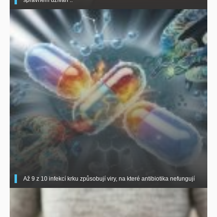
správném užíván ..
Až 9 z 10 infekcí krku způsobují viry, na které antibiotika nefungují