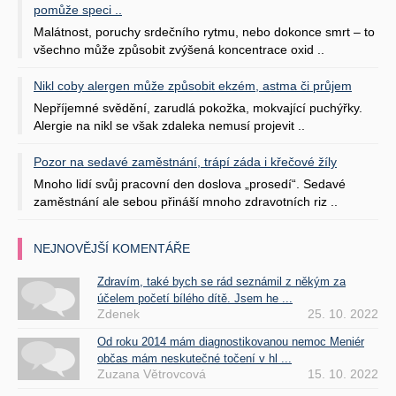
pomůže speci ..
Malátnost, poruchy srdečního rytmu, nebo dokonce smrt – to
všechno může způsobit zvýšená koncentrace oxid ..
Nikl coby alergen může způsobit ekzém, astma či průjem
Nepříjemné svědění, zarudlá pokožka, mokvající puchýřky.
Alergie na nikl se však zdaleka nemusí projevit ..
Pozor na sedavé zaměstnání, trápí záda i křečové žíly
Mnoho lidí svůj pracovní den doslova „prosedí“. Sedavé
zaměstnání ale sebou přináší mnoho zdravotních riz ..
NEJNOVĚJŠÍ KOMENTÁŘE
Zdravím, také bych se rád seznámil z někým za
účelem početí bílého dítě. Jsem he ...
Zdenek
25. 10. 2022
Od roku 2014 mám diagnostikovanou nemoc Meniér
občas mám neskutečné točení v hl ...
Zuzana Větrovcová
15. 10. 2022