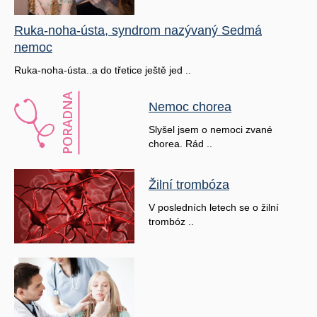
Ruka-noha-ústa, syndrom nazývaný Sedmá
nemoc
Ruka-noha-ústa..a do třetice ještě jed ..
Nemoc chorea
Slyšel jsem o nemoci zvané
chorea. Rád ..
Žilní trombóza
V posledních letech se o žilní
trombóz ..