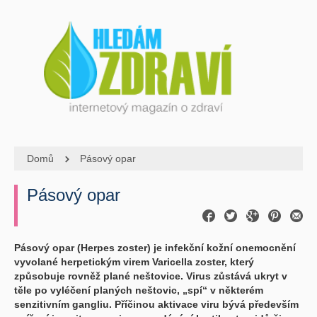
Domů
Pásový opar
Pásový opar
Pásový opar (Herpes zoster) je infekční kožní onemocnění
vyvolané herpetickým virem Varicella zoster, který
způsobuje rovněž plané neštovice. Virus zůstává ukryt v
těle po vyléčení planých neštovic, „spí“ v některém
senzitivním gangliu. Příčinou aktivace viru bývá především