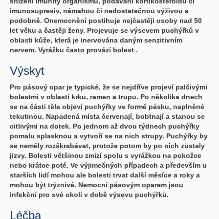
snížení imunity organismu, podávání kortikosteroidů či
imunosupresiv, námahou či nedostatečnou výživou a
podobně. Onemocnění postihuje nejčastěji osoby nad 50
let věku a častěji ženy. Projevuje se výsevem puchýřků v
oblasti kůže, která je inervována daným senzitivním
nervem. Vyrážku často provází bolest .
Výskyt
Pro pásový opar je typické, že se nejdříve projeví palčivými
bolestmi v oblasti krku, ramen a trupu. Po několika dnech
se na části těla objeví puchýřky ve formě pásku, naplněné
tekutinou. Napadená místa červenají, bobtnají a stanou se
citlivými na dotek. Po jednom až dvou týdnech puchýřky
pomalu splasknou a vytvoří se na nich strupy. Puchýřky by
se neměly rozškrabávat, protože potom by po nich zůstaly
jizvy. Bolesti většinou zmizí spolu s vyrážkou na pokožce
nebo krátce poté. Ve výjimečných případech a především u
starších lidí mohou ale bolesti trvat další měsíce a roky a
mohou být trýznivé. Nemocní pásovým oparem jsou
infekční pro své okolí v době výsevu puchýřků.
Léčba