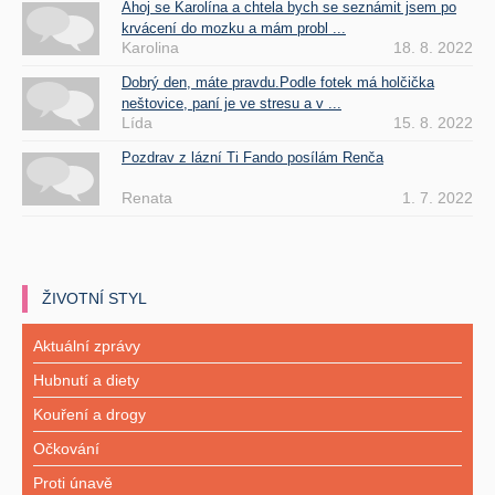
Ahoj se Karolína a chtela bych se seznámit jsem po
krvácení do mozku a mám probl ...
Karolina
18. 8. 2022
Dobrý den, máte pravdu.Podle fotek má holčička
neštovice, paní je ve stresu a v ...
Lída
15. 8. 2022
Pozdrav z lázní Ti Fando posílám Renča
Renata
1. 7. 2022
ŽIVOTNÍ STYL
Aktuální zprávy
Hubnutí a diety
Kouření a drogy
Očkování
Proti únavě