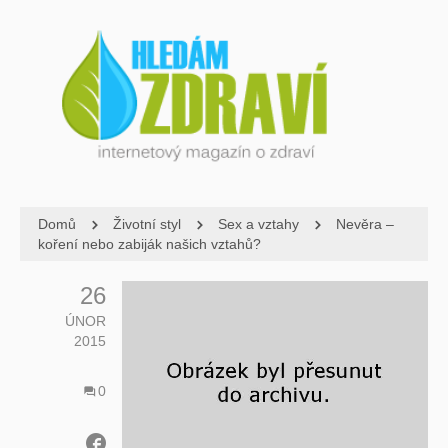
Domů
Životní styl
Sex a vztahy
Nevěra –
koření nebo zabiják našich vztahů?
26
ÚNOR
2015
0