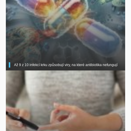
Až 9 z 10 infekcí krku způsobují viry, na které antibiotika nefungují