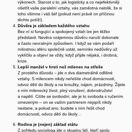
výkonech. Starost o to, jak logisticky a co nejefektivněji
ošetřit vaše paralelní vztahy, vás zaměstná natolik, že si
toho všimne i váš šéf (pokud není právě on příčinou
těchto potíží).
Důvěra je základem každého vztahu
Bez ní si fungující a spokojený vztah lze jen těžko
představit. Nevěra vzájemnou důvěru naruší dokonale
a často nevratným způsobem. I když se vám podaří
milostnou aféru společně ustát, semínko nedůvěry už
vyklíčilo a objeví se vždy, když přijde nějaká, i drobná,
krize.
Lepší manžel v hrsti než milenec na střeše
Z prostého důvodu – jde o dva diametrálně odlišné
vztahy. S milencem nikdy neřešíte chod domácnosti,
odvoz dětí do školy a na kroužky, nájem, prázdniny. Žijete
s ním milenecký život, plný vzrušení, dobrodružství
a napětí. Cítíte se svobodní, ale je to svoboda s ručením
omezeným – on se vaším partnerem nejspíš nikdy
nestane, a pokud ano, budete s ním řešit chod
domácnosti, odvoz dětí do školy…
Rodina je (nejen) základ státu
Z pohledu sociologa jde o skupinu lidí, kteří spolu