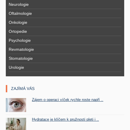
Neurologie
Oftalmologie
Onkologie
Ortopedie
Psychologie
Revmatologie
Stomatologie
Urologie
ZAJÍMÁ VÁS
Zájem o operaci víček rychle roste napří ..
Hydratace je klíčem k pružnosti pleti i ..