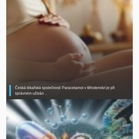
Česká lékařská společnost: Paracetamol v těhotenství je při
správném užíván ..