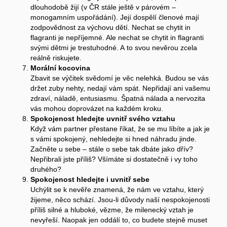
dlouhodobě žijí (v ČR stále ještě v párovém –
monogamním uspořádání). Její dospělí členové mají
zodpovědnost za výchovu dětí. Nechat se chytit in
flagranti je nepříjemné. Ale nechat se chytit in flagranti
svými dětmi je trestuhodné. A to svou nevěrou zcela
reálně riskujete.
Morální kocovina
Zbavit se výčitek svědomí je věc nelehká. Budou se vás
držet zuby nehty, nedají vám spát. Nepřidají ani vašemu
zdraví, náladě, entusiasmu. Špatná nálada a nervozita
vás mohou doprovázet na každém kroku.
Spokojenost hledejte uvnitř svého vztahu
Když vám partner přestane říkat, že se mu líbíte a jak je
s vámi spokojený, nehledejte si hned náhradu jinde.
Začněte u sebe – stále o sebe tak dbáte jako dřív?
Nepřibrali jste příliš? Všímáte si dostatečně i vy toho
druhého?
Spokojenost hledejte i uvnitř sebe
Uchýlit se k nevěře znamená, že nám ve vztahu, který
žijeme, něco schází. Jsou-li důvody naší nespokojenosti
příliš silné a hluboké, vězme, že milenecký vztah je
nevyřeší. Naopak jen oddálí to, co budete stejně muset