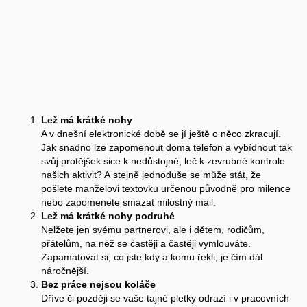
Lež má krátké nohy
A v dnešní elektronické době se jí ještě o něco zkracují.
Jak snadno lze zapomenout doma telefon a vybídnout tak
svůj protějšek sice k nedůstojné, leč k zevrubné kontrole
našich aktivit? A stejně jednoduše se může stát, že
pošlete manželovi textovku určenou původně pro milence
nebo zapomenete smazat milostný mail.
Lež má krátké nohy podruhé
Nelžete jen svému partnerovi, ale i dětem, rodičům,
přátelům, na něž se častěji a častěji vymlouváte.
Zapamatovat si, co jste kdy a komu řekli, je čím dál
náročnější.
Bez práce nejsou koláče
Dříve či později se vaše tajné pletky odrazí i v pracovních