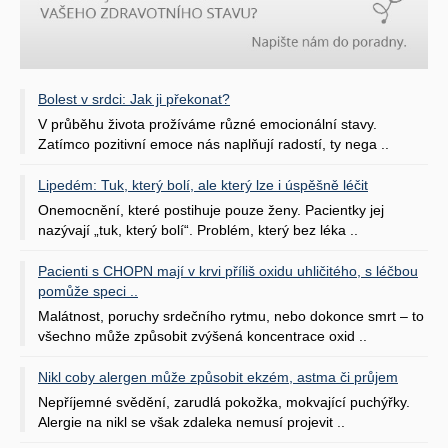
Bolest v srdci: Jak ji překonat?
V průběhu života prožíváme různé emocionální stavy.
Zatímco pozitivní emoce nás naplňují radostí, ty nega ..
Lipedém: Tuk, který bolí, ale který lze i úspěšně léčit
Onemocnění, které postihuje pouze ženy. Pacientky jej
nazývají „tuk, který bolí“. Problém, který bez léka ..
Pacienti s CHOPN mají v krvi příliš oxidu uhličitého, s léčbou
pomůže speci ..
Malátnost, poruchy srdečního rytmu, nebo dokonce smrt – to
všechno může způsobit zvýšená koncentrace oxid ..
Nikl coby alergen může způsobit ekzém, astma či průjem
Nepříjemné svědění, zarudlá pokožka, mokvající puchýřky.
Alergie na nikl se však zdaleka nemusí projevit ..