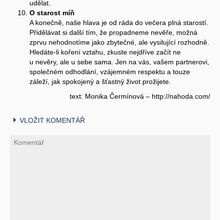
udělat.
O starost míň
A konečně, naše hlava je od ráda do večera plná starostí.
Přidělávat si další tím, že propadneme nevěře, možná
zprvu nehodnotíme jako zbytečné, ale vysilující rozhodně.
Hledáte-li koření vztahu, zkuste nejdříve začít ne
u nevěry, ale u sebe sama. Jen na vás, vašem partnerovi,
společném odhodlání, vzájemném respektu a touze
záleží, jak spokojený a šťastný život prožijete.
text: Monika Čermínová – http://nahoda.com/
VLOŽIT KOMENTÁŘ