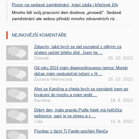
Pozor na sedavé zaměstnání, trápí záda i křečové žíly
Mnoho lidí svůj pracovní den doslova „prosedí“. Sedavé
zaměstnání ale sebou přináší mnoho zdravotních riz ..
NEJNOVĚJŠÍ KOMENTÁŘE
Zdravím, také bych se rád seznámil z někým za
účelem početí bílého dítě. Jsem he ...
Zdenek
25. 10. 2022
Od roku 2014 mám diagnostikovanou nemoc Meniér
občas mám neskutečné točení v hl ...
Zuzana Větrovcová
15. 10. 2022
Ahoj se Karolína a chtela bych se seznámit jsem po
krvácení do mozku a mám probl ...
Karolina
18. 8. 2022
Dobrý den, máte pravdu.Podle fotek má holčička
neštovice, paní je ve stresu a v ...
Lída
15. 8. 2022
Pozdrav z lázní Ti Fando posílám Renča