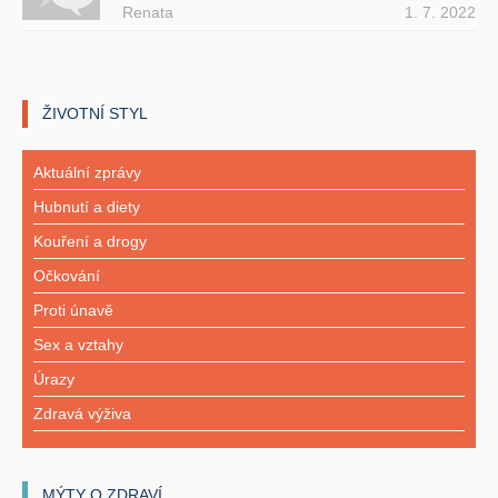
Renata
1. 7. 2022
ŽIVOTNÍ STYL
Aktuální zprávy
Hubnutí a diety
Kouření a drogy
Očkování
Proti únavě
Sex a vztahy
Úrazy
Zdravá výživa
MÝTY O ZDRAVÍ