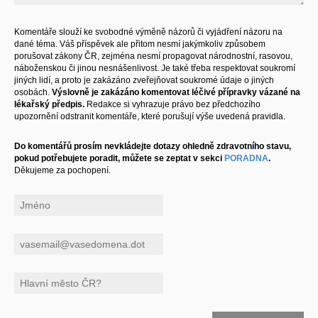
Komentáře slouží ke svobodné výměně názorů či vyjádření názoru na
dané téma. Váš příspěvek ale přitom nesmí jakýmkoliv způsobem
porušovat zákony ČR, zejména nesmí propagovat národnostní, rasovou,
náboženskou či jinou nesnášenlivost. Je také třeba respektovat soukromí
jiných lidí, a proto je zakázáno zveřejňovat soukromé údaje o jiných
osobách.
Výslovně je zakázáno komentovat léčivé přípravky vázané na
lékařský předpis.
Redakce si vyhrazuje právo bez předchozího
upozornění odstranit komentáře, které porušují výše uvedená pravidla.
Do komentářů prosím nevkládejte dotazy ohledně zdravotního stavu,
pokud potřebujete poradit, můžete se zeptat v sekci
PORADNA
.
Děkujeme za pochopení.