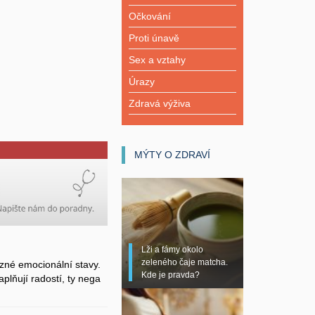
Očkování
Proti únavě
Sex a vztahy
Úrazy
Zdravá výživa
MÝTY O ZDRAVÍ
Lži a fámy okolo
zeleného čaje matcha.
zné emocionální stavy.
Kde je pravda?
plňují radostí, ty nega