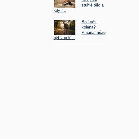
ztuhlé tělo a
kdy r ..
Bolí vás
kolena?
Příčina může
být v celé ..