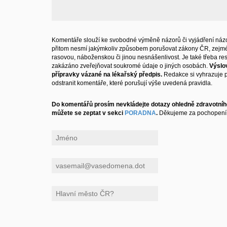
Komentáře slouží ke svobodné výměně názorů či vyjádření názo
přitom nesmí jakýmkoliv způsobem porušovat zákony ČR, zejm
rasovou, náboženskou či jinou nesnášenlivost. Je také třeba resp
zakázáno zveřejňovat soukromé údaje o jiných osobách.
Výslo
přípravky vázané na lékařský předpis.
Redakce si vyhrazuje 
odstranit komentáře, které porušují výše uvedená pravidla.
Do komentářů prosím nevkládejte dotazy ohledně zdravotního
můžete se zeptat v sekci
PORADNA
.
Děkujeme za pochopení