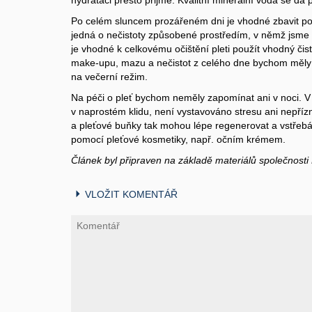
Po celém sluncem prozářeném dni je vhodné zbavit pok
jedná o nečistoty způsobené prostředím, v němž jsme s
je vhodné k celkovému očištění pleti použít vhodný čist
make-upu, mazu a nečistot z celého dne bychom měly pl
na večerní režim.
Na péči o pleť bychom neměly zapomínat ani v noci. V té
v naprostém klidu, není vystavováno stresu ani nepřízn
a pleťové buňky tak mohou lépe regenerovat a vstřebá
pomocí pleťové kosmetiky, např. očním krémem.
Článek byl připraven na základě materiálů společnost
VLOŽIT KOMENTÁŘ