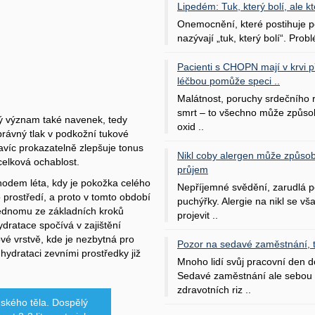
Lipedém: Tuk, který bolí, ale kt
Onemocnění, které postihuje po
nazývají „tuk, který bolí“. Probl
Pacienti s CHOPN mají v krvi pří
léčbou pomůže speci ..
Malátnost, poruchy srdečního
smrt – to všechno může způso
ný význam také navenek, tedy
oxid ..
správný tlak v podkožní tukové
avíc prokazatelně zlepšuje tonus
Nikl coby alergen může způsob
 celková ochablost.
průjem
hodem léta, kdy je pokožka celého
Nepříjemné svědění, zarudlá p
prostředí, a proto v tomto období
puchýřky. Alergie na nikl se v
jednomu ze základních kroků
projevit ..
Hydratace spočívá v zajištění
vé vrstvě, kde je nezbytná pro
Pozor na sedavé zaměstnání, tr
hydrataci zevními prostředky již
Mnoho lidí svůj pracovní den d
Sedavé zaměstnání ale sebou 
zdravotních riz ..
dského těla. Dospělý