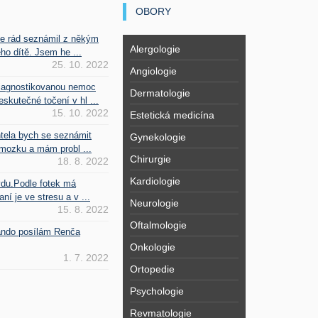
OBORY
se rád seznámil z někým
Alergologie
ho dítě. Jsem he ...
25. 10. 2022
Angiologie
iagnostikovanou nemoc
Dermatologie
kutečné točení v hl ...
15. 10. 2022
Estetická medicína
htela bych se seznámit
Gynekologie
mozku a mám probl ...
Chirurgie
18. 8. 2022
Kardiologie
vdu.Podle fotek má
ní je ve stresu a v ...
Neurologie
15. 8. 2022
Oftalmologie
Fando posílám Renča
Onkologie
1. 7. 2022
Ortopedie
Psychologie
Revmatologie