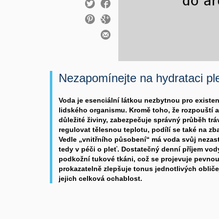
Nezapomínejte na hydrataci plet
Voda je esenciální látkou nezbytnou pro existe
lidského organismu. Kromě toho, že rozpouští a
důležité živiny, zabezpečuje správný průběh tr
regulovat tělesnou teplotu, podílí se také na zb
Vedle „vnitřního působení“ má voda svůj nezas
tedy v péči o pleť. Dostatečný denní příjem vody
podkožní tukové tkáni, což se projevuje pevno
prokazatelně zlepšuje tonus jednotlivých oblič
jejich celková ochablost.