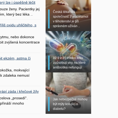
erý lze i úspěšně léčit
uze ženy. Pacientky jej
Česká lékařská
ém, který bez léka ..
společnost: Paracetamol
v těhotenství je při
liš oxidu uhličitého, s
správném užíván ..
 rytmu, nebo dokonce
bit zvýšená koncentrace
Až 9 z 10 infekcí krku
it ekzém, astma či
způsobují viry, na které
antibiotika nefungují
okožka, mokvající
šak zdaleka nemusí
ápí záda i křečové žíly
oslova „prosedí“.
Jak nebezpečné mohou
přináší mnoho
být mýty kolující o
diabetu?