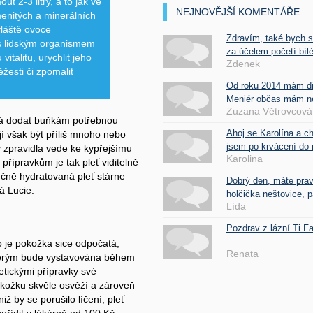
t 2-3 litry, a to jak ve
NEJNOVĚJŠÍ KOMENTÁŘE
menitých a minerálních
vláště ovoce
Zdravím, také bych 
 s lidským organismem
za účelem početí bílé
italitu, urychlit jeho
Zdenek
žesti či zpomalit
Od roku 2014 mám d
Meniér občas mám nes
Zuzana Větrovcová
ná dodat buňkám potřebnou
Ahoj se Karolína a c
 jí však být příliš mnoho nebo
jsem po krvácení do 
y zpravidla vede ke kypřejšímu
Karolina
řípravkům je tak pleť viditelně
tečně hydratovaná pleť stárne
Dobrý den, máte pra
á Lucie.
holčička neštovice, pa
Lída
Pozdrav z lázní Ti 
o je pokožka sice odpočatá,
Renata
 kterým bude vystavována během
tickými přípravky své
pokožku skvěle osvěží a zároveň
iž by se porušilo líčení, pleť
pořídit v lékárně od 100 Kč.