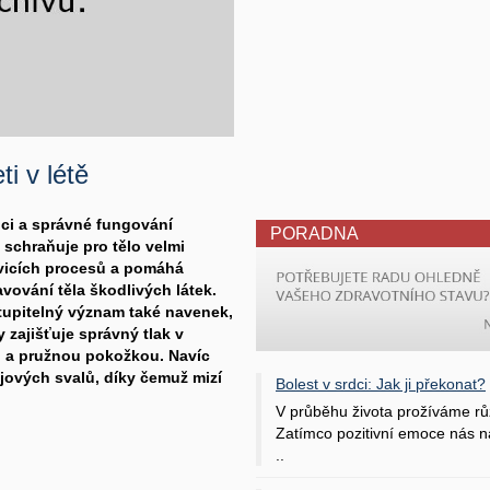
i v létě
nci a správné fungování
PORADNA
 schraňuje pro tělo velmi
ávicích procesů a pomáhá
avování těla škodlivých látek.
tupitelný význam také navenek,
 zajišťuje správný tlak v
u a pružnou pokožkou. Navíc
ejových svalů, díky čemuž mizí
Bolest v srdci: Jak ji překonat?
V průběhu života prožíváme rů
Zatímco pozitivní emoce nás na
..