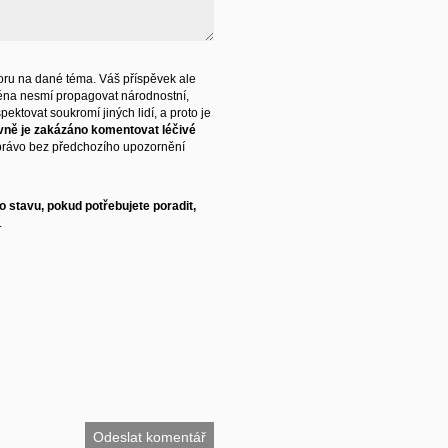
ru na dané téma. Váš příspěvek ale
éna nesmí propagovat národnostní,
ektovat soukromí jiných lidí, a proto je
vně je zakázáno komentovat léčivé
právo bez předchozího upozornění
 stavu, pokud potřebujete poradit,
.