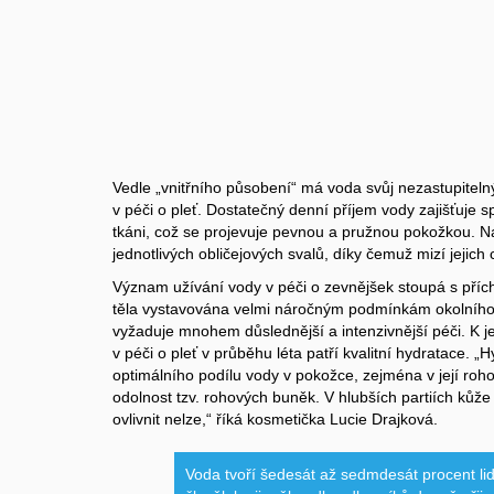
Vedle „vnitřního působení“ má voda svůj nezastupitel
v péči o pleť. Dostatečný denní příjem vody zajišťuje 
tkáni, což se projevuje pevnou a pružnou pokožkou. N
jednotlivých obličejových svalů, díky čemuž mizí jejich
Význam užívání vody v péči o zevnějšek stoupá s příc
těla vystavována velmi náročným podmínkám okolního 
vyžaduje mnohem důslednější a intenzivnější péči. K 
v péči o pleť v průběhu léta patří kvalitní hydratace. „
optimálního podílu vody v pokožce, zejména v její roho
odolnost tzv. rohových buněk. V hlubších partiích kůže 
ovlivnit nelze,“ říká kosmetička Lucie Drajková.
Voda tvoří šedesát až sedmdesát procent li