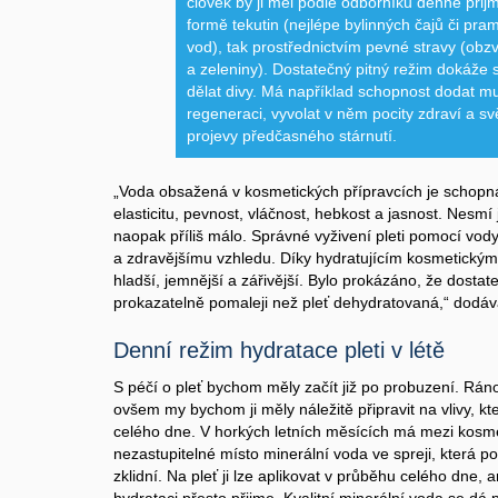
člověk by ji měl podle odborníků denně přijmou
formě tekutin (nejlépe bylinných čajů či pra
vod), tak prostřednictvím pevné stravy (obz
a zeleniny). Dostatečný pitný režim dokáže
dělat divy. Má například schopnost dodat mu v
regeneraci, vyvolat v něm pocity zdraví a svě
projevy předčasného stárnutí.
„Voda obsažená v kosmetických přípravcích je schop
elasticitu, pevnost, vláčnost, hebkost a jasnost. Nesmí
naopak příliš málo. Správné vyživení pleti pomocí vod
a zdravějšímu vzhledu. Díky hydratujícím kosmetickým p
hladší, jemnější a zářivější. Bylo prokázáno, že dosta
prokazatelně pomaleji než pleť dehydratovaná,“ dodáv
Denní režim hydratace pleti v létě
S péčí o pleť bychom měly začít již po probuzení. Rán
ovšem my bychom ji měly náležitě připravit na vlivy,
celého dne. V horkých letních měsících má mezi kosme
nezastupitelné místo minerální voda ve spreji, která 
zklidní. Na pleť ji lze aplikovat v průběhu celého dne, an
hydrataci přesto přijme. Kvalitní minerální voda se dá 