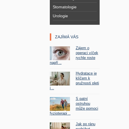
Stomatologie
Urologie
ZAJÍMÁ VÁS
Zájem o
operaci víček
rychle roste
napří ..
Hydratace je
klíčem k
pružnosti pleti
i ..
S patní
ostruhou
může pomoci
fyzioterapi ..
Jak po ránu
rozhýbat