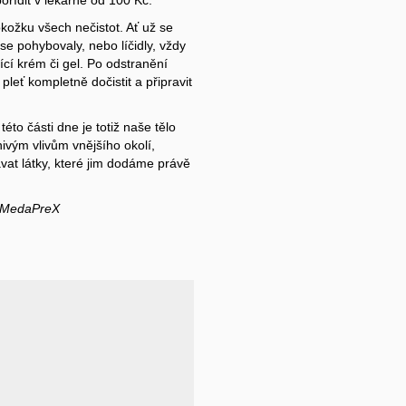
ožku všech nečistot. Ať už se
e pohybovaly, nebo líčidly, vždy
ící krém či gel. Po odstranění
eť kompletně dočistit a připravit
to části dne je totiž naše tělo
ivým vlivům vnějšího okolí,
vat látky, které jim dodáme právě
i MedaPreX