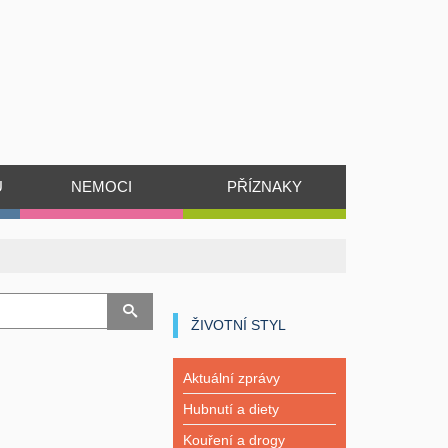
Ů
NEMOCI
PŘÍZNAKY
ŽIVOTNÍ STYL
Aktuální zprávy
Hubnutí a diety
Kouření a drogy