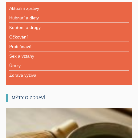
Aktuální zprávy
Hubnutí a diety
Kouření a drogy
Očkování
Proti únavě
Sex a vztahy
Úrazy
Zdravá výživa
MÝTY O ZDRAVÍ