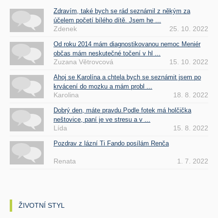
Zdravím, také bych se rád seznámil z někým za
účelem početí bílého dítě. Jsem he ...
Zdenek
25. 10. 2022
Od roku 2014 mám diagnostikovanou nemoc Meniér
občas mám neskutečné točení v hl ...
Zuzana Větrovcová
15. 10. 2022
Ahoj se Karolína a chtela bych se seznámit jsem po
krvácení do mozku a mám probl ...
Karolina
18. 8. 2022
Dobrý den, máte pravdu.Podle fotek má holčička
neštovice, paní je ve stresu a v ...
Lída
15. 8. 2022
Pozdrav z lázní Ti Fando posílám Renča
Renata
1. 7. 2022
ŽIVOTNÍ STYL