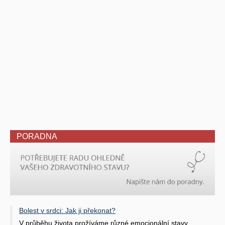
PORADNA
Bolest v srdci: Jak ji překonat?
V průběhu života prožíváme různé emocionální stavy.