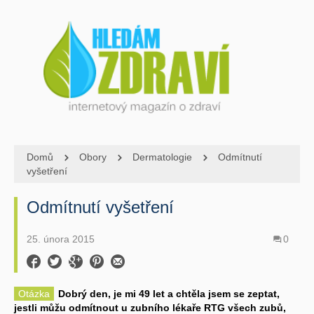
Domů
Obory
Dermatologie
Odmítnutí
vyšetření
Odmítnutí vyšetření
25. února 2015
0
Otázka
Dobrý den, je mi 49 let a chtěla jsem se zeptat,
jestli můžu odmítnout u zubního lékaře RTG všech zubů,