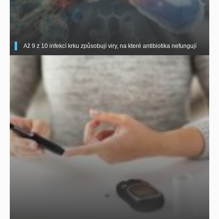
Až 9 z 10 infekcí krku způsobují viry, na které antibiotika nefungují