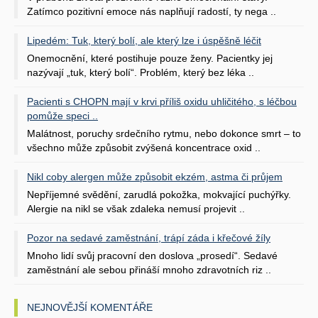
Zatímco pozitivní emoce nás naplňují radostí, ty nega ..
Lipedém: Tuk, který bolí, ale který lze i úspěšně léčit
Onemocnění, které postihuje pouze ženy. Pacientky jej
nazývají „tuk, který bolí“. Problém, který bez léka ..
Pacienti s CHOPN mají v krvi příliš oxidu uhličitého, s léčbou
pomůže speci ..
Malátnost, poruchy srdečního rytmu, nebo dokonce smrt – to
všechno může způsobit zvýšená koncentrace oxid ..
Nikl coby alergen může způsobit ekzém, astma či průjem
Nepříjemné svědění, zarudlá pokožka, mokvající puchýřky.
Alergie na nikl se však zdaleka nemusí projevit ..
Pozor na sedavé zaměstnání, trápí záda i křečové žíly
Mnoho lidí svůj pracovní den doslova „prosedí“. Sedavé
zaměstnání ale sebou přináší mnoho zdravotních riz ..
NEJNOVĚJŠÍ KOMENTÁŘE