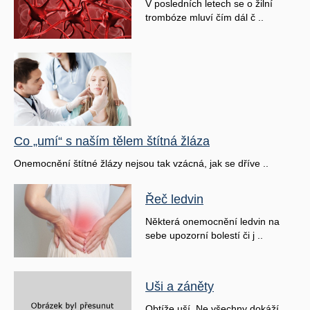
V posledních letech se o žilní
trombóze mluví čím dál č ..
Co „umí“ s naším tělem štítná žláza
Onemocnění štítné žlázy nejsou tak vzácná, jak se dříve ..
Řeč ledvin
Některá onemocnění ledvin na
sebe upozorní bolestí či j ..
Uši a záněty
Obtíže uší. Ne všechny dokáží