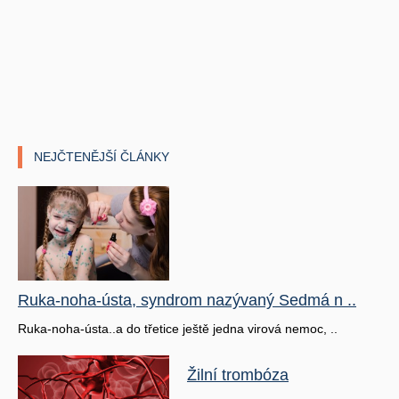
NEJČTENĚJŠÍ ČLÁNKY
Ruka-noha-ústa, syndrom nazývaný Sedmá n ..
Ruka-noha-ústa..a do třetice ještě jedna virová nemoc, ..
Žilní trombóza