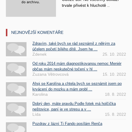
trvale přivést k hluchotě ..
NEJNOVĚJŠÍ KOMENTÁŘE
Zdravím, také bych se rád seznámil z někým za
účelem početí bílého dítě. Jsem he ...
Zdenek
25. 10. 2022
Od roku 2014 mám diagnostikovanou nemoc Meniér
občas mám neskutečné točení v hl ...
Zuzana Větrovcová
15. 10. 2022
Ahoj se Karolína a chtela bych se seznámit jsem po
krvácení do mozku a mám probl ...
Karolina
18. 8. 2022
Dobrý den, máte pravdu.Podle fotek má holčička
neštovice, paní je ve stresu a v ...
Lída
15. 8. 2022
Pozdrav z lázní Ti Fando posílám Renča