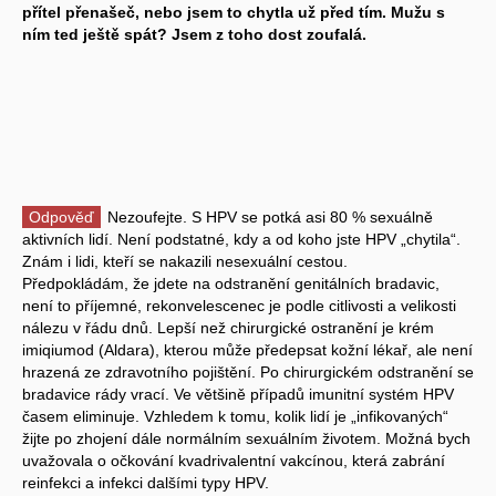
přítel přenašeč, nebo jsem to chytla už před tím. Mužu s
ním ted ještě spát? Jsem z toho dost zoufalá.
Odpověď
Nezoufejte. S HPV se potká asi 80 % sexuálně
aktivních lidí. Není podstatné, kdy a od koho jste HPV „chytila“.
Znám i lidi, kteří se nakazili nesexuální cestou.
Předpokládám, že jdete na odstranění genitálních bradavic,
není to příjemné, rekonvelescenec je podle citlivosti a velikosti
nálezu v řádu dnů. Lepší než chirurgické ostranění je krém
imiqiumod (Aldara), kterou může předepsat kožní lékař, ale není
hrazená ze zdravotního pojištění. Po chirurgickém odstranění se
bradavice rády vrací. Ve většině případů imunitní systém HPV
časem eliminuje. Vzhledem k tomu, kolik lidí je „infikovaných“
žijte po zhojení dále normálním sexuálním životem. Možná bych
uvažovala o očkování kvadrivalentní vakcínou, která zabrání
reinfekci a infekci dalšími typy HPV.