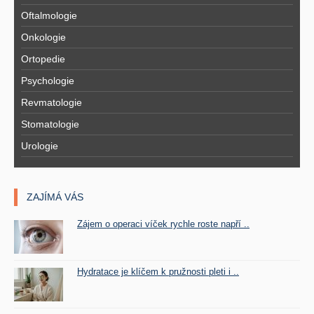
Oftalmologie
Onkologie
Ortopedie
Psychologie
Revmatologie
Stomatologie
Urologie
ZAJÍMÁ VÁS
Zájem o operaci víček rychle roste napří ..
Hydratace je klíčem k pružnosti pleti i ..