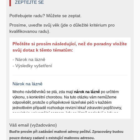
ZEPTEJTE SE
Potřebujete radu? Můžete se zeptat.
Prosíme, uveďte svůj věk (jde o důležité kritérium pro
kvalifikovanou radu).
Přečtěte si prosím následující, než do poradny vložíte
svůj dotaz k těmto tématům:
- Nárok na lázně
- Výsledky vyšetření
Nárok na lázně
Mnoho návštěvníků se ptá, zda mají
nárok na lázně
po určitém
výkonu, s konkrétní chorobou. Na tuto otázku vám nemůžeme
odpovědět, protože o příspěvkové lázeňské péči v každém
jednotlivém případě rozhoduje revizní lékař zdravotní pojišťovny,
neexistuje univerzální seznam, kdy se lázně poskytují a kdy ne.
Záleží na mnoha okolnostech (kuřáctví, inkontinence), funkčním
postižení pacienta a dalších zdravotních okolnostech.
Váš email (vyžadováno)
Buďte prosím při zadávání mailové adresy pečliví. Zpracovány budou
Požádejte svého ošetřujícího lékaře o návrh, který pak posoudí
příslušný revizní lékař. My vám spolehlivou odpověď dát
pouze dotazy zadané s existující mailovou adresou.