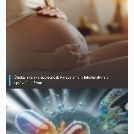
Česká lékařská společnost: Paracetamol v těhotenství je při
správném užíván ..