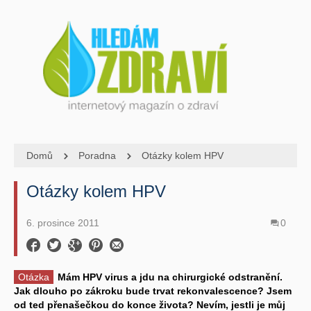
Domů
Poradna
Otázky kolem HPV
Otázky kolem HPV
6. prosince 2011
0
Otázka
Mám HPV virus a jdu na chirurgické odstranění.
Jak dlouho po zákroku bude trvat rekonvalescence? Jsem
od ted přenašečkou do konce života? Nevím, jestli je můj