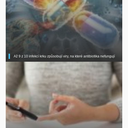
Až 9 z 10 infekcí krku způsobují viry, na které antibiotika nefungují