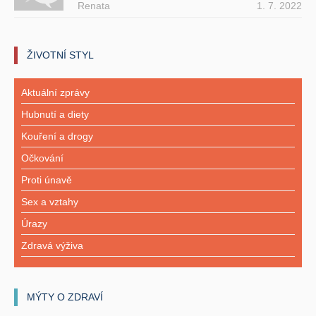
Renata
1. 7. 2022
ŽIVOTNÍ STYL
Aktuální zprávy
Hubnutí a diety
Kouření a drogy
Očkování
Proti únavě
Sex a vztahy
Úrazy
Zdravá výživa
MÝTY O ZDRAVÍ