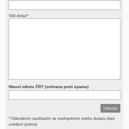
nemůžeme.
Váš dotaz*
Výsledky vyšetření
Přístrojová vyšetření (CT, rentgen, sono, magnetická rezonance a
další, stejně jako laboratorní testy (krevní obraz, imunologické
vyšetření, biochemické parametry a jiné) jsou pomocnými metodami
a bez znalosti klinického stavu nemají takřka žádnou výpovědní
hodnotu. Není v ničích silách na dálku bez vyšetření lékařem jen ze
závěrů přístrojových a laboratorních testů stanovit diagnózu. Se
svými dotazy na interpretaci výsledků se proto prosím obracejte na
své lékaře.
Děkujeme za pochopení
Hlavní město ČR? (ochrana proti spamu)
* Odesláním souhlasím se zveřejněním svého dotazu (bez
uvedení jména).