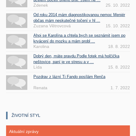
Zdenek
25. 10. 2022
Od roku 2014 mám diagnostikovanou nemoc Meniér
občas mám neskutečné točení v hl ...
Zuzana Větrovcová
15. 10. 2022
Ahoj se Karolína a chtela bych se seznámit jsem po
krvácení do mozku a mám probl ...
Karolina
18. 8. 2022
Dobrý den, máte pravdu.Podle fotek má holčička
neštovice, paní je ve stresu a v ...
Lída
15. 8. 2022
Pozdrav z lázní Ti Fando posílám Renča
Renata
1. 7. 2022
ŽIVOTNÍ STYL
Aktuální zprávy