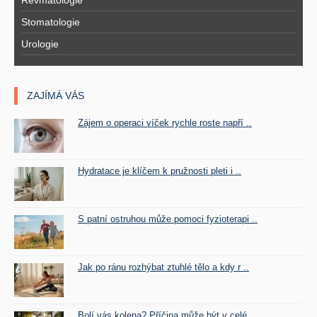
Revmatologie
Stomatologie
Urologie
ZAJÍMÁ VÁS
Zájem o operaci víček rychle roste napří ..
Hydratace je klíčem k pružnosti pleti i ..
S patní ostruhou může pomoci fyzioterapi ..
Jak po ránu rozhýbat ztuhlé tělo a kdy r ..
Bolí vás kolena? Příčina může být v celé ..