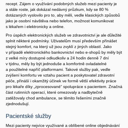
recept. Zájem o využívání podobných služeb mezi pacienty je
a stále roste, jak dokázal nedávný průzkum, kdy se 80 %
dotázaných vyslovilo pro to, aby měli, vedle klasických způsobů
jako je osobní návštěva nebo telefon, možnost komunikovat
s lékařem i elektronicky a online.
Pro úspěch elektronických služeb ve zdravotnictví je ale důležité
splnit některé podmínky. Uživatelům musí především přinášet
stejný komfort, na který už jsou zvyklí z jiných oblastí. Jako
v případě elektronického bankovnictví nebo e-shopů by měly být
z velké míry dostupné odkudkoliv a 24 hodin denně 7 dní
v týdnu, měly by být jednoduše a komfortně ovladatelné
a použitelné napříč platformami. Takové služby pak, vedle
zvýšení komfortu ve vztahu pacient a poskytovatel zdravotní
péče, přináší i okamžitý účinek ve formě větší efektivity práce
pro lékaře díky „zprocesované“ spolupráce s pacientem. Značná
část rutinních operací, které omezovaly a nadbytečně
zatěžovaly chod ambulance, se těmito řešeními značně
zjednodušují.
Pacientské služby
Mezi pacienty nejvíce využívané a oblíbené online objednávání