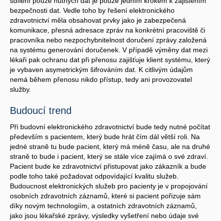
sdílení pouze nutných dat je pouze jedním krokem k zajištěním
bezpečnosti dat. Vedle toho by řešení elektronického
zdravotnictví měla obsahovat prvky jako je zabezpečená
komunikace, přesná adresace zpráv na konkrétní pracoviště či
pracovníka nebo nezpochybnitelnost doručení zprávy založená
na systému generování doručenek. V případě výměny dat mezi
lékaři pak ochranu dat při přenosu zajišťuje klient systému, který
je vybaven asymetrickým šifrováním dat. K citlivým údajům
nemá během přenosu nikdo přístup, tedy ani provozovatel
služby.
Budoucí trend
Při budovní elektronického zdravotnictví bude tedy nutné počítat
především s pacientem, který bude hrát čím dál větší roli. Na
jedné straně tu bude pacient, který má méně času, ale na druhé
straně to bude i pacient, který se stále více zajímá o své zdraví.
Pacient bude ke zdravotnictví přistupovat jako zákazník a bude
podle toho také požadovat odpovídající kvalitu služeb.
Budoucnost elektronických služeb pro pacienty je v propojování
osobních zdravotních záznamů, které si pacient pořizuje sám
díky novým technologiím, a ostatních zdravotních záznamů,
jako jsou lékařské zprávy, výsledky vyšetření nebo údaje své