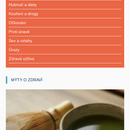
Hubnutí a diety
Kouření a drogy
Očkování
Proti únavě
Sex a vztahy
Úrazy
Zdravá výživa
MÝTY O ZDRAVÍ