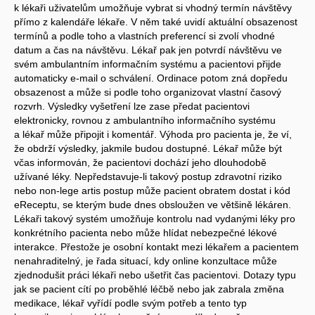
k lékaři uživatelům umožňuje vybrat si vhodný termín návštěvy
přímo z kalendáře lékaře. V něm také uvidí aktuální obsazenost
termínů a podle toho a vlastních preferencí si zvolí vhodné
datum a čas na návštěvu. Lékař pak jen potvrdí návštěvu ve
svém ambulantním informačním systému a pacientovi přijde
automaticky e-mail o schválení. Ordinace potom zná dopředu
obsazenost a může si podle toho organizovat vlastní časový
rozvrh. Výsledky vyšetření lze zase předat pacientovi
elektronicky, rovnou z ambulantního informačního systému
a lékař může připojit i komentář. Výhoda pro pacienta je, že ví,
že obdrží výsledky, jakmile budou dostupné. Lékař může být
včas informován, že pacientovi dochází jeho dlouhodobě
užívané léky. Nepředstavuje-li takový postup zdravotní riziko
nebo non-lege artis postup může pacient obratem dostat i kód
eReceptu, se kterým bude dnes obsloužen ve většině lékáren.
Lékaři takový systém umožňuje kontrolu nad vydanými léky pro
konkrétního pacienta nebo může hlídat nebezpečné lékové
interakce. Přestože je osobní kontakt mezi lékařem a pacientem
nenahraditelný, je řada situací, kdy online konzultace může
zjednodušit práci lékaři nebo ušetřit čas pacientovi. Dotazy typu
jak se pacient cítí po proběhlé léčbě nebo jak zabrala změna
medikace, lékař vyřídí podle svým potřeb a tento typ