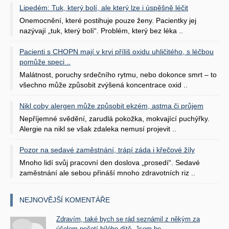
Lipedém: Tuk, který bolí, ale který lze i úspěšně léčit
Onemocnění, které postihuje pouze ženy. Pacientky jej
nazývají „tuk, který bolí“. Problém, který bez léka ..
Pacienti s CHOPN mají v krvi příliš oxidu uhličitého, s léčbou
pomůže speci ..
Malátnost, poruchy srdečního rytmu, nebo dokonce smrt – to
všechno může způsobit zvýšená koncentrace oxid ..
Nikl coby alergen může způsobit ekzém, astma či průjem
Nepříjemné svědění, zarudlá pokožka, mokvající puchýřky.
Alergie na nikl se však zdaleka nemusí projevit ..
Pozor na sedavé zaměstnání, trápí záda i křečové žíly
Mnoho lidí svůj pracovní den doslova „prosedí“. Sedavé
zaměstnání ale sebou přináší mnoho zdravotních riz ..
NEJNOVĚJŠÍ KOMENTÁŘE
Zdravím, také bych se rád seznámil z někým za
účelem početí bílého dítě. Jsem he ...