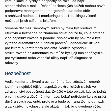
komunikace je rychlý a bezpečný na rozdíl od např.
standardního e-mailu. Řešení pacientských služeb mohou navíc
podporovat management emergentních dat nebo sběr
a archivaci hodnot self monitoringu a self-trackingu včetně
možnosti jejich sdílení s lékařem.
Výměna dat mezi samotnými lékaři by měla být především
efektivní a bezpečná, to znamená sdílet pouze to, co je potřeba
v co nejstrukturovanější podobě. Výsledkem by pak měla být
výrazná automatizace rutinních procesů, jednoduché užívání
pro lékaře a komfort pro pacienta. Vedlejší výhodou
strukturované dokumentace tak může být i její následné využití
pro výzkumné nebo vědecké účely např. při diagnostice
rakoviny.
Bezpečnost
Vedle komfortu užívání a usnadnění práce, zůstává nicméně
jedním z nejdůležitějších aspektů elektronických služeb ve
zdravotnictví bezpečnost dat. Zvláště v této oblasti, kdy se jedná
o velmi citlivé a důvěrné informace. Lékař potřebuje ke své práci
důvěru svých pacientů, proto je a bude ochrana těchto dat vždy
a za každých okolností stále aktuální. Jak bylo uvedeno výše,