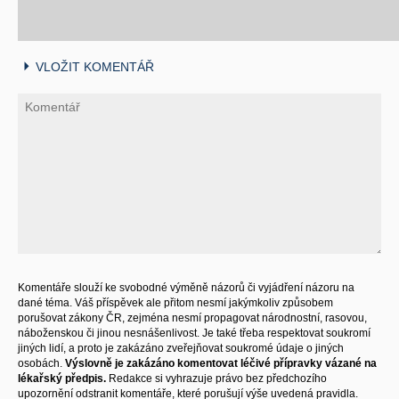
VLOŽIT KOMENTÁŘ
Komentáře slouží ke svobodné výměně názorů či vyjádření názoru na
dané téma. Váš příspěvek ale přitom nesmí jakýmkoliv způsobem
porušovat zákony ČR, zejména nesmí propagovat národnostní, rasovou,
náboženskou či jinou nesnášenlivost. Je také třeba respektovat soukromí
jiných lidí, a proto je zakázáno zveřejňovat soukromé údaje o jiných
osobách.
Výslovně je zakázáno komentovat léčivé přípravky vázané na
lékařský předpis.
Redakce si vyhrazuje právo bez předchozího
upozornění odstranit komentáře, které porušují výše uvedená pravidla.