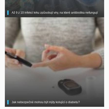
Až 9 z 10 infekcí krku způsobují viry, na které antibiotika nefungují
Jak nebezpečné mohou být mýty kolující o diabetu?