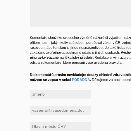
Komentáře slouží ke svobodné výměně názorů či vyjádření názo
přitom nesmí jakýmkoliv způsobem porušovat zákony ČR, zejm
rasovou, náboženskou či jinou nesnášenlivost. Je také třeba resp
zakázáno zveřejňovat soukromé údaje o jiných osobách.
Výslo
přípravky vázané na lékařský předpis.
Redakce si vyhrazuje 
odstranit komentáře, které porušují výše uvedená pravidla.
Do komentářů prosím nevkládejte dotazy ohledně zdravotního
můžete se zeptat v sekci
PORADNA
.
Děkujeme za pochopení