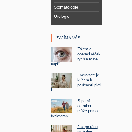
Stomatologie
Urologie
ZAJÍMÁ VÁS
Zájem o
operaci víček
rychle roste
napří ..
Hydratace je
klíčem k
pružnosti pleti
i ..
S patní
ostruhou
může pomoci
fyzioterapi ..
Jak po ránu
rozhýbat