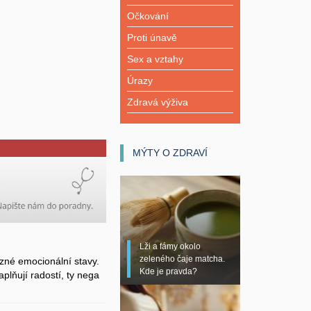
Očkování
Proti únavě
Sex a vztahy
Úrazy
Zdravá výživa
MÝTY O ZDRAVÍ
Lži a fámy okolo
zeleného čaje matcha.
zné emocionální stavy.
Kde je pravda?
plňují radostí, ty nega