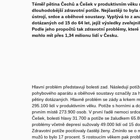
Téměř pětina Čechů a Češek v produktivním věku m
dlouhodobější zdravotní potíže. Nejčastěji to by
ústrojí, srdce a oběhové soustavy. Vyplývá to z an
dotázaných od 15 do 64 let, jejíž výsledky zveřejni
Podle jeho propočtů tak zdravotní problémy, které 
mohlo mít přes 1,34 milionu lidí v Česku.
Hlavní problém představují bolesti zad. Následují pot
pohybového aparátu a oběhové soustavy označily za hla
pětiny dotázaných. Hlavně problém se zády a krkem mohl
295.100 lidí v produktivním věku. Potíže s horními a 
prvním místě 273.900 osob. V první řadě nemoci srdce
Češek, bolesti hlavy 31.700 a potíže se žaludkem 65.
problémy včetně depresí sužovaly 49.000 lidí od 15 do
Zdravotní potíže pociťovaly častěji ženy. Zmínilo se o 
mužů to bylo 17 procent. S rostoucím věkem pak probl