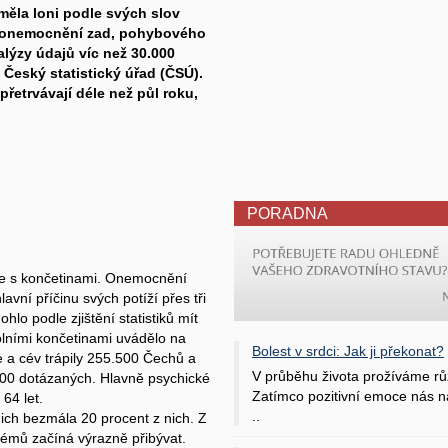
ěla loni podle svých slov
la onemocnění zad, pohybového
alýzy údajů víc než 30.000
l Český statistický úřad (ČSÚ).
přetrvávají déle než půl roku,
PORADNA
íže s končetinami. Onemocnění
vní příčinu svých potíží přes tři
o podle zjištění statistiků mít
dolními končetinami uvádělo na
Bolest v srdci: Jak ji překonat?
 a cév trápily 255.500 Čechů a
V průběhu života prožíváme rů
800 dotázaných. Hlavně psychické
Zatímco pozitivní emoce nás na
 64 let.
..
nich bezmála 20 procent z nich. Z
émů začíná výrazně přibývat.