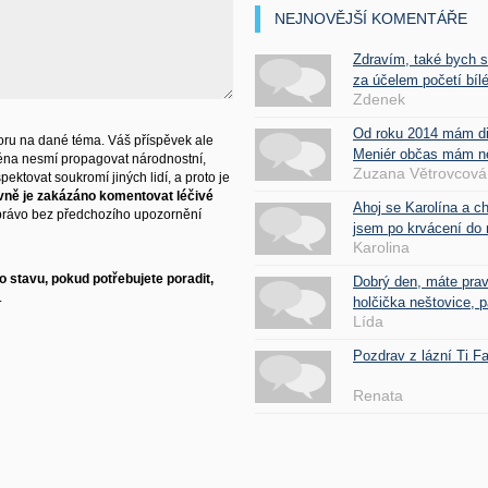
NEJNOVĚJŠÍ KOMENTÁŘE
Zdravím, také bych 
za účelem početí bílé
Zdenek
Od roku 2014 mám d
ru na dané téma. Váš příspěvek ale
Meniér občas mám nes
éna nesmí propagovat národnostní,
Zuzana Větrovcová
ektovat soukromí jiných lidí, a proto je
vně je zakázáno komentovat léčivé
Ahoj se Karolína a c
právo bez předchozího upozornění
jsem po krvácení do 
Karolina
 stavu, pokud potřebujete poradit,
Dobrý den, máte pra
.
holčička neštovice, pa
Lída
Pozdrav z lázní Ti 
Renata