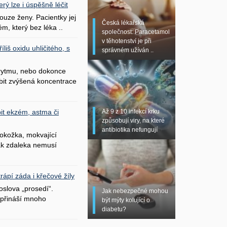
erý lze i úspěšně léčit
uze ženy. Pacientky jej
Česká lékařská
ém, který bez léka ..
společnost: Paracetamol
v těhotenství je při
liš oxidu uhličitého, s
správném užíván ..
 rytmu, nebo dokonce
bit zvýšená koncentrace
Až 9 z 10 infekcí krku
it ekzém, astma či
způsobují viry, na které
antibiotika nefungují
okožka, mokvající
šak zdaleka nemusí
ápí záda i křečové žíly
oslova „prosedí“.
Jak nebezpečné mohou
přináší mnoho
být mýty kolující o
diabetu?