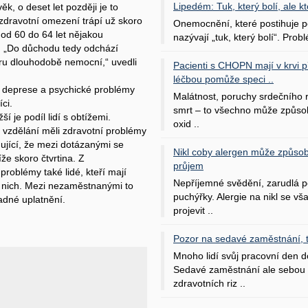
Lipedém: Tuk, který bolí, ale kt
k, o deset let později je to
zdravotní omezení trápí už skoro
Onemocnění, které postihuje po
od 60 do 64 let nějakou
nazývají „tuk, který bolí“. Probl
. „Do důchodu tedy odchází
ru dlouhodobě nemocní,“ uvedli
Pacienti s CHOPN mají v krvi pří
léčbou pomůže speci ..
 na deprese a psychické problémy
Malátnost, poruchy srdečního
íci.
smrt – to všechno může způso
ší je podíl lidí s obtížemi.
oxid ..
z vzdělání měli zdravotní problémy
rmující, že mezi dotázanými se
Nikl coby alergen může způsob
e skoro čtvrtina. Z
průjem
problémy také lidé, kteří mají
Nepříjemné svědění, zarudlá p
z nich. Mezi nezaměstnanými to
puchýřky. Alergie na nikl se v
ípadné uplatnění.
projevit ..
Pozor na sedavé zaměstnání, tr
Mnoho lidí svůj pracovní den d
Sedavé zaměstnání ale sebou 
zdravotních riz ..