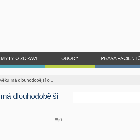
MÝTY O ZDRAVÍ
OBORY
PRÁVA PACIENT
m věku má dlouhodobější o ..
u má dlouhodobější
0