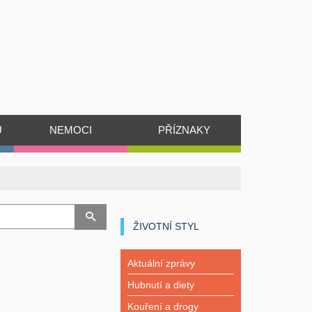
Ů
NEMOCI
PŘÍZNAKY
ŽIVOTNÍ STYL
Aktuální zprávy
Hubnutí a diety
Kouření a drogy