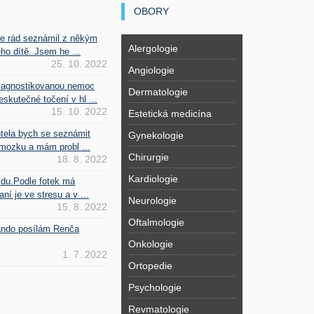
OBORY
se rád seznámil z někým
Alergologie
ho dítě. Jsem he ...
25. 10. 2022
Angiologie
iagnostikovanou nemoc
Dermatologie
kutečné točení v hl ...
15. 10. 2022
Estetická medicína
htela bych se seznámit
Gynekologie
mozku a mám probl ...
Chirurgie
18. 8. 2022
Kardiologie
vdu.Podle fotek má
ní je ve stresu a v ...
Neurologie
15. 8. 2022
Oftalmologie
Fando posílám Renča
Onkologie
1. 7. 2022
Ortopedie
Psychologie
Revmatologie