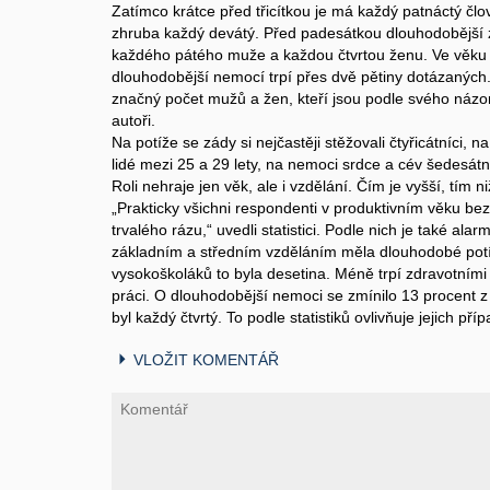
Zatímco krátce před třicítkou je má každý patnáctý člově
zhruba každý devátý. Před padesátkou dlouhodobější 
každého pátého muže a každou čtvrtou ženu. Ve věku 
dlouhodobější nemocí trpí přes dvě pětiny dotázaných
značný počet mužů a žen, kteří jsou podle svého názo
autoři.
Na potíže se zády si nejčastěji stěžovali čtyřicátníci,
lidé mezi 25 a 29 lety, na nemoci srdce a cév šedesátn
Roli nehraje jen věk, ale i vzdělání. Čím je vyšší, tím niž
„Prakticky všichni respondenti v produktivním věku be
trvalého rázu,“ uvedli statistici. Podle nich je také ala
základním a středním vzděláním měla dlouhodobé potíž
vysokoškoláků to byla desetina. Méně trpí zdravotními 
práci. O dlouhodobější nemoci se zmínilo 13 procent 
byl každý čtvrtý. To podle statistiků ovlivňuje jejich př
VLOŽIT KOMENTÁŘ