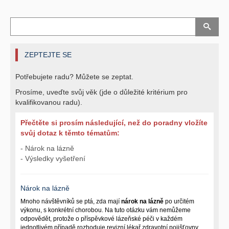
ZEPTEJTE SE
Potřebujete radu? Můžete se zeptat.
Prosíme, uveďte svůj věk (jde o důležité kritérium pro
kvalifikovanou radu).
Přečtěte si prosím následující, než do poradny vložíte
svůj dotaz k těmto tématům:
- Nárok na lázně
- Výsledky vyšetření
Nárok na lázně
Mnoho návštěvníků se ptá, zda mají
nárok na lázně
po určitém
výkonu, s konkrétní chorobou. Na tuto otázku vám nemůžeme
odpovědět, protože o příspěvkové lázeňské péči v každém
jednotlivém případě rozhoduje revizní lékař zdravotní pojišťovny,