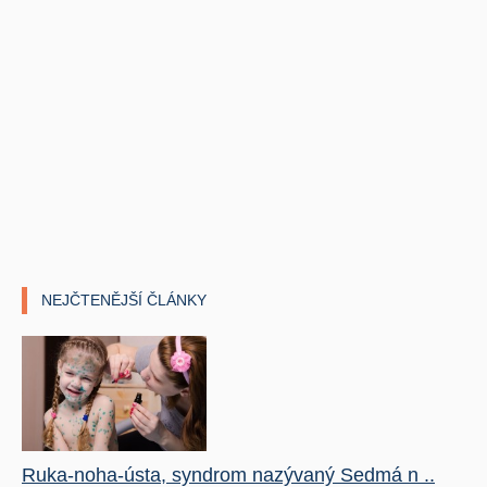
NEJČTENĚJŠÍ ČLÁNKY
Ruka-noha-ústa, syndrom nazývaný Sedmá n ..