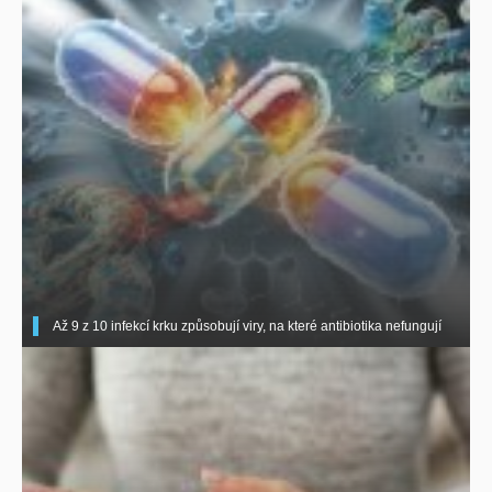
Až 9 z 10 infekcí krku způsobují viry, na které antibiotika nefungují