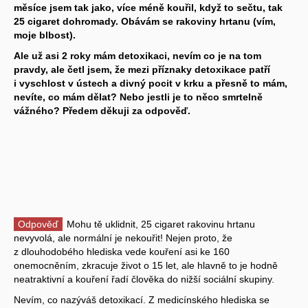
měsíce jsem tak jako, více méně kouřil, když to sečtu, tak
25 cigaret dohromady. Obávám se rakoviny hrtanu (vím,
moje blbost).
Ale už asi 2 roky mám detoxikaci, nevím co je na tom
pravdy, ale četl jsem, že mezi příznaky detoxikace patří
i vyschlost v ústech a divný pocit v krku a přesně to mám,
nevíte, co mám dělat? Nebo jestli je to něco smrtelně
vážného? Předem děkuji za odpověď.
Odpověď
Mohu tě uklidnit, 25 cigaret rakovinu hrtanu
nevyvolá, ale normální je nekouřit! Nejen proto, že
z dlouhodobého hlediska vede kouření asi ke 160
onemocněním, zkracuje život o 15 let, ale hlavně to je hodně
neatraktivní a kouření řadí člověka do nižší sociální skupiny.
Nevím, co nazýváš detoxikací. Z medicínského hlediska se