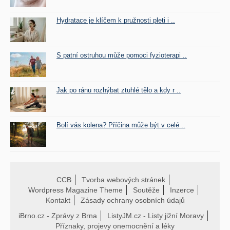
Hydratace je klíčem k pružnosti pleti i ..
S patní ostruhou může pomoci fyzioterapi ..
Jak po ránu rozhýbat ztuhlé tělo a kdy r ..
Bolí vás kolena? Příčina může být v celé ..
CCB
Tvorba webových stránek
Wordpress Magazine Theme
Soutěže
Inzerce
Kontakt
Zásady ochrany osobních údajů
iBrno.cz - Zprávy z Brna
ListyJM.cz - Listy jižní Moravy
Příznaky, projevy onemocnění a léky