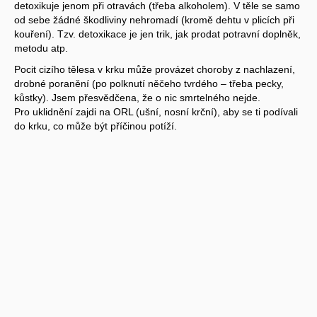
detoxikuje jenom při otravách (třeba alkoholem). V těle se samo
od sebe žádné škodliviny nehromadí (kromě dehtu v plicích při
kouření). Tzv. detoxikace je jen trik, jak prodat potravní doplněk,
metodu atp.
Pocit cizího tělesa v krku může provázet choroby z nachlazení,
drobné poranění (po polknutí něčeho tvrdého – třeba pecky,
kůstky). Jsem přesvědčena, že o nic smrtelného nejde.
Pro uklidnění zajdi na ORL (ušní, nosní krční), aby se ti podívali
do krku, co může být příčinou potíží.