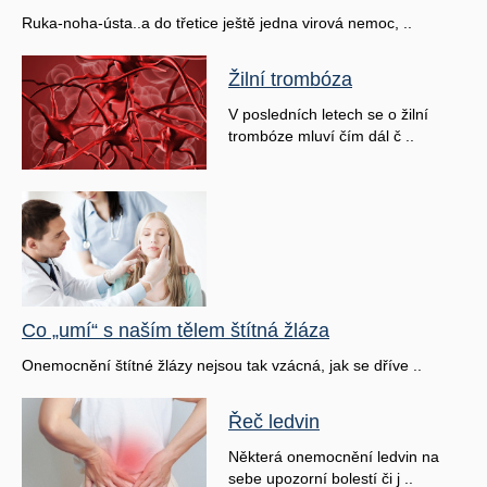
Ruka-noha-ústa..a do třetice ještě jedna virová nemoc, ..
Žilní trombóza
V posledních letech se o žilní
trombóze mluví čím dál č ..
Co „umí“ s naším tělem štítná žláza
Onemocnění štítné žlázy nejsou tak vzácná, jak se dříve ..
Řeč ledvin
Některá onemocnění ledvin na
sebe upozorní bolestí či j ..