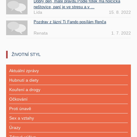
Dobrý den, máte pravdu.Podle fotek má holčička
neštovice, paní je ve stresu a v ...
Lída
15. 8. 2022
Pozdrav z lázní Ti Fando posílám Renča
Renata
1. 7. 2022
ŽIVOTNÍ STYL
Aktuální zprávy
Hubnutí a diety
Kouření a drogy
Očkování
Proti únavě
Sex a vztahy
Úrazy