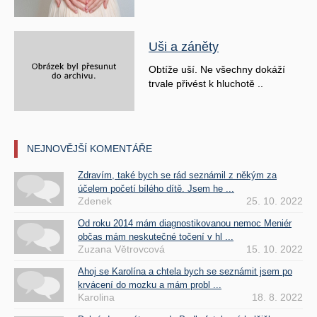
Uši a záněty
Obtíže uší. Ne všechny dokáží
trvale přivést k hluchotě ..
NEJNOVĚJŠÍ KOMENTÁŘE
Zdravím, také bych se rád seznámil z někým za
účelem početí bílého dítě. Jsem he ...
Zdenek
25. 10. 2022
Od roku 2014 mám diagnostikovanou nemoc Meniér
občas mám neskutečné točení v hl ...
Zuzana Větrovcová
15. 10. 2022
Ahoj se Karolína a chtela bych se seznámit jsem po
krvácení do mozku a mám probl ...
Karolina
18. 8. 2022