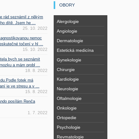
OBORY
se rád seznámil z někým
Alergologie
ho dítě. Jsem he ...
25. 10. 2022
Angiologie
iagnostikovanou nemoc
Dermatologie
kutečné točení v hl ...
15. 10. 2022
Estetická medicína
htela bych se seznámit
Gynekologie
mozku a mám probl ...
Chirurgie
18. 8. 2022
Kardiologie
vdu.Podle fotek má
ní je ve stresu a v ...
Neurologie
15. 8. 2022
Oftalmologie
Fando posílám Renča
Onkologie
1. 7. 2022
Ortopedie
Psychologie
Revmatologie