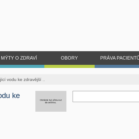
MÝTY O ZDRAVÍ
OBORY
PRÁVA PACIENT
jící vodu ke zdravější ..
vodu ke