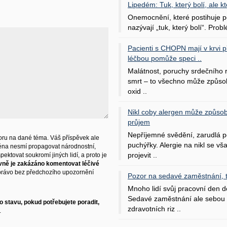
Lipedém: Tuk, který bolí, ale kt
Onemocnění, které postihuje po
nazývají „tuk, který bolí“. Probl
Pacienti s CHOPN mají v krvi pří
léčbou pomůže speci ..
Malátnost, poruchy srdečního
smrt – to všechno může způso
oxid ..
Nikl coby alergen může způsob
průjem
Nepříjemné svědění, zarudlá p
ru na dané téma. Váš příspěvek ale
puchýřky. Alergie na nikl se v
éna nesmí propagovat národnostní,
projevit ..
ektovat soukromí jiných lidí, a proto je
vně je zakázáno komentovat léčivé
právo bez předchozího upozornění
Pozor na sedavé zaměstnání, tr
Mnoho lidí svůj pracovní den d
Sedavé zaměstnání ale sebou 
 stavu, pokud potřebujete poradit,
zdravotních riz ..
.