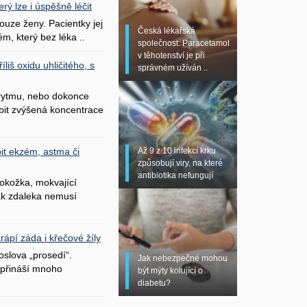
erý lze i úspěšně léčit
uze ženy. Pacientky jej
Česká lékařská
ém, který bez léka ..
společnost: Paracetamol
v těhotenství je při
liš oxidu uhličitého, s
správném užíván ..
 rytmu, nebo dokonce
bit zvýšená koncentrace
Až 9 z 10 infekcí krku
it ekzém, astma či
způsobují viry, na které
antibiotika nefungují
okožka, mokvající
šak zdaleka nemusí
ápí záda i křečové žíly
oslova „prosedí“.
Jak nebezpečné mohou
přináší mnoho
být mýty kolující o
diabetu?