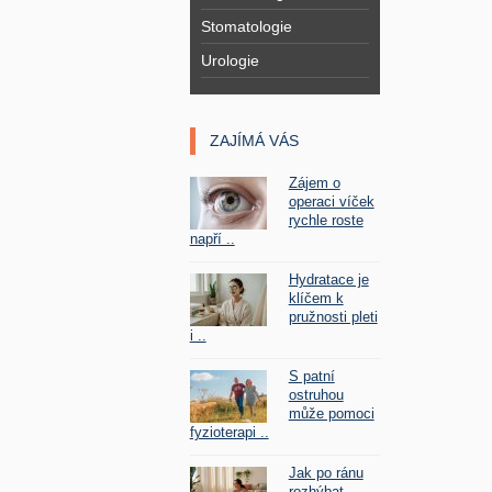
Stomatologie
Urologie
ZAJÍMÁ VÁS
Zájem o
operaci víček
rychle roste
napří ..
Hydratace je
klíčem k
pružnosti pleti
i ..
S patní
ostruhou
může pomoci
fyzioterapi ..
Jak po ránu
rozhýbat