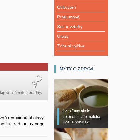
Očkování
Proti únavě
Sex a vztahy
Úrazy
Zdravá výživa
MÝTY O ZDRAVÍ
Lži a fámy okolo
zeleného čaje matcha.
zné emocionální stavy.
Kde je pravda?
plňují radostí, ty nega