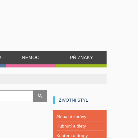
Ů
NEMOCI
PŘÍZNAKY
ŽIVOTNÍ STYL
Aktuální zprávy
Hubnutí a diety
Kouření a drogy