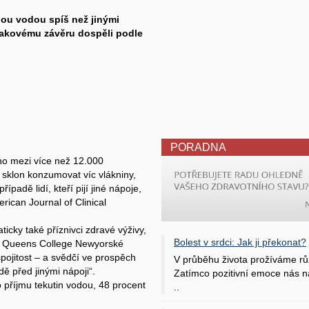
nou vodou spíš než jinými
K takovému závěru dospěli podle
PORADNA
o mezi více než 12.000
jí sklon konzumovat víc vlákniny,
padě lidí, kteří pijí jiné nápoje,
ican Journal of Clinical
ticky také příznivci zdravé výživy,
Bolest v srdci: Jak ji překonat?
ka Queens College Newyorské
spojitost – a svědčí ve prospěch
V průběhu života prožíváme rů
ě před jinými nápoji“.
Zatímco pozitivní emoce nás na
 příjmu tekutin vodou, 48 procent
..