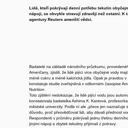
Lidé, kteří pokrývají denní potřebu tekutin obyčej
nápoji, se obvykle stravují zdravěji než ostatní. 
agentury Reuters američtí vědci.
Badatelé na základě národního průzkumu, provedenéh
Američany, zjistili, že lidé pijící více obyčejné vody ma
méně cukru a méně kalorická jídla. Opak je pravdou v pří
konstatuje studie zveřejněná v odborném časopise Amer
Nutrition.
Toto zjištění nedokazuje, že lidé pijící vodu jsou automa
konstatovala badatelka Ashima K. Kantová, profesor
městské univerzity. Podle ní ale „přece jen naznačuje 
důvodu, proč přesvědčovat lidi, aby dávali přednost vod
Respondenti v průměru pokrývali jednu třetinu denního
jinými nápoji a zbytek tekutiny přijímali z potravy.