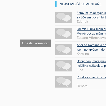
NEJNOVĚJŠÍ KOMENTÁŘE
Zdravím, také bych 
za účelem početí bílé
Zdenek
Od roku 2014 mám d
Meniér občas mám nes
Zuzana Větrovcová
Ahoj se Karolína a c
jsem po krvácení do 
Karolina
Dobrý den, máte pra
holčička neštovice, pa
Lída
Pozdrav z lázní Ti 
Renata