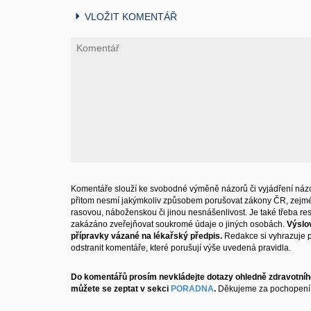
VLOŽIT KOMENTÁŘ
Komentáře slouží ke svobodné výměně názorů či vyjádření názo
přitom nesmí jakýmkoliv způsobem porušovat zákony ČR, zejm
rasovou, náboženskou či jinou nesnášenlivost. Je také třeba resp
zakázáno zveřejňovat soukromé údaje o jiných osobách.
Výslo
přípravky vázané na lékařský předpis.
Redakce si vyhrazuje 
odstranit komentáře, které porušují výše uvedená pravidla.
Do komentářů prosím nevkládejte dotazy ohledně zdravotního
můžete se zeptat v sekci
PORADNA
.
Děkujeme za pochopení