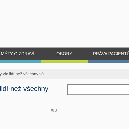
MÝTY O ZDRAVÍ
OBORY
PRÁVA PACIENT
 víc lidí než všechny vá ..
lidí než všechny
0