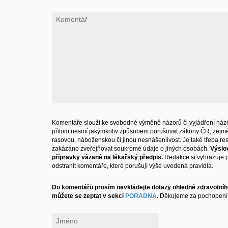
Komentáře slouží ke svobodné výměně názorů či vyjádření názo
přitom nesmí jakýmkoliv způsobem porušovat zákony ČR, zejm
rasovou, náboženskou či jinou nesnášenlivost. Je také třeba resp
zakázáno zveřejňovat soukromé údaje o jiných osobách.
Výslo
přípravky vázané na lékařský předpis.
Redakce si vyhrazuje 
odstranit komentáře, které porušují výše uvedená pravidla.
Do komentářů prosím nevkládejte dotazy ohledně zdravotního
můžete se zeptat v sekci
PORADNA
.
Děkujeme za pochopení