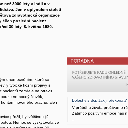
 než 3000 lety v Indii a v
 lidstva. Jen v uplynulém století
Světová zdravotnická organizace
yléčen poslední pacient.
ed 30 lety, 8. května 1980.
PORADNA
rovým onemocněním, které se
evily typické kožní projevy s
st pacientů zemřela na otravu
l pouze nemocný člověk;
Bolest v srdci: Jak ji překonat?
 kontaminovaného prachu, ale i
V průběhu života prožíváme rů
Zatímco pozitivní emoce nás na
ice přežil, byl většinou již
..
epotou. Nemoc se vyskytovala ve