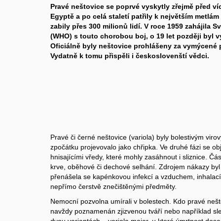
Pravé neštovice se poprvé vyskytly zřejmě před více
Egyptě a po celá staletí patřily k největším metlám
zabily přes 300 milionů lidí. V roce 1959 zahájila 
(WHO) s touto chorobou boj, o 19 let později byl v
Oficiálně byly neštovice prohlášeny za vymýcené př
Vydatně k tomu přispěli i českoslovenští vědci.
Pravé či černé neštovice (variola) byly bolestivým vi
zpočátku projevovalo jako chřipka. Ve druhé fázi se obj
hnisajícími vředy, které mohly zasáhnout i sliznice. Čá
krve, oběhové či dechové selhání. Zdrojem nákazy by
přenášela se kapénkovou infekcí a vzduchem, inhalací
nepřímo čerstvě znečištěnými předměty.
Nemocní pozvolna umírali v bolestech. Kdo pravé neštov
navždy poznamenán zjizvenou tváří nebo například sl