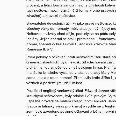
dvou variantách – variola major, u které úmrtnost do
procent, a lehčí forma variola minor s úmrtností kolem
typy neštovic, mezi nejznámější formy kromě pravých p
závažné) a kravské neštovice.
Srovnatelně devastující účinky jako pravé neštovice, kte
všechny války dohromady, měly snad jen dýmějový mor,
Neštovice ovlivnily chod dějin, podílely se na pádu cel
Indiány. Jejich oběťmi se stali i prominenti – francouzs
Kómei, španělský král Ludvík I., anglická královna Marie
Ramesse II. a V.
První pokusy o očkování proti neštovicím jsou staré pře
či méně riskantních) bylo několik, od vdechování zasc
píchání jehlou smočenou v neštovičném hnisu. První t
manželka britského vyslance v Istanbulu lady Mary Mo
sama utkala s touto nemocí. Přemluvila krále Jiřího I.
vězních a posléze jim udělil milost.
Později si anglický venkovský lékař Edward Jenner všiml
kravskými neštovicemi, byly odolné i vůči pravým. Vyro
úspěšně provedl na malém chlapci první aplikaci. Jeh
(vacca je latinský výraz pro krávu) a rychle se z Anglie
zemí bylo zavedeno povinné očkování a během první po