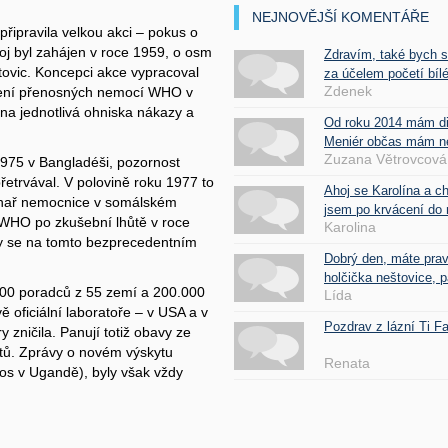
NEJNOVĚJŠÍ KOMENTÁŘE
 připravila velkou akci – pokus o
boj byl zahájen v roce 1959, o osm
Zdravím, také bych 
ovic. Koncepci akce vypracoval
za účelem početí bílé
Zdenek
ělení přenosných nemocí WHO v
na jednotlivá ohniska nákazy a
Od roku 2014 mám d
Meniér občas mám nes
Zuzana Větrovcová
1975 v Bangladéši, pozornost
přetrvával. V polovině roku 1977 to
Ahoj se Karolína a c
kuchař nemocnice v somálském
jsem po krvácení do 
 WHO po zkušební lhůtě v roce
Karolina
ky se na tomto bezprecedentním
Dobrý den, máte pra
holčička neštovice, pa
 700 poradců z 55 zemí a 200.000
Lída
 oficiální laboratoře – v USA a v
Pozdrav z lázní Ti 
 zničila. Panují totiž obavy ze
istů. Zprávy o novém výskytu
Renata
tos v Ugandě), byly však vždy