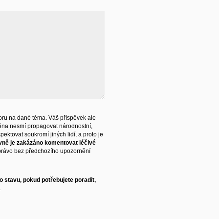
ru na dané téma. Váš příspěvek ale
éna nesmí propagovat národnostní,
ektovat soukromí jiných lidí, a proto je
vně je zakázáno komentovat léčivé
právo bez předchozího upozornění
 stavu, pokud potřebujete poradit,
.