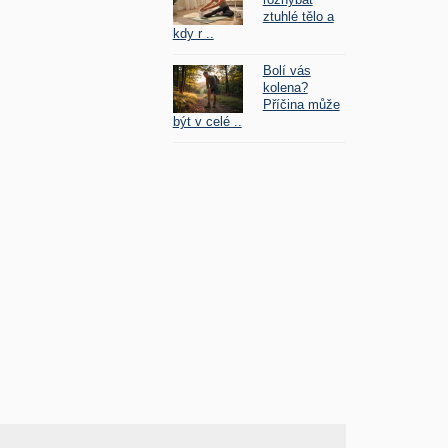
ztuhlé tělo a
kdy r ..
Bolí vás
kolena?
Příčina může
být v celé ..