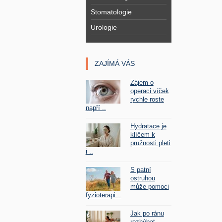
Stomatologie
Urologie
ZAJÍMÁ VÁS
Zájem o
operaci víček
rychle roste
napří ..
Hydratace je
klíčem k
pružnosti pleti
i ..
S patní
ostruhou
může pomoci
fyzioterapi ..
Jak po ránu
rozhýbat