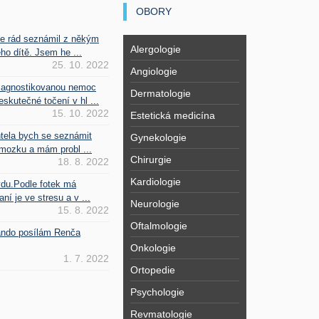
OBORY
se rád seznámil z někým
Alergologie
ho dítě. Jsem he ...
25. 10. 2022
Angiologie
iagnostikovanou nemoc
Dermatologie
kutečné točení v hl ...
15. 10. 2022
Estetická medicína
htela bych se seznámit
Gynekologie
mozku a mám probl ...
Chirurgie
18. 8. 2022
Kardiologie
vdu.Podle fotek má
ní je ve stresu a v ...
Neurologie
15. 8. 2022
Oftalmologie
Fando posílám Renča
Onkologie
1. 7. 2022
Ortopedie
Psychologie
Revmatologie