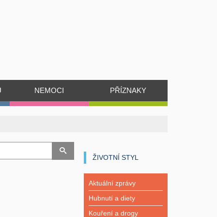
Ů
NEMOCI
PŘÍZNAKY
ŽIVOTNÍ STYL
Aktuální zprávy
Hubnutí a diety
Kouření a drogy