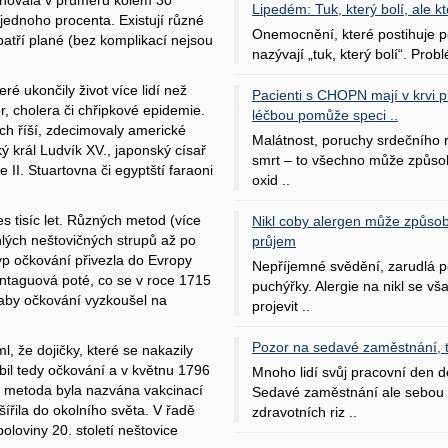
sahovala v průměru kolem 30
Lipedém: Tuk, který bolí, ale kt
 jednoho procenta. Existují různé
Onemocnění, které postihuje po
atří plané (bez komplikací nejsou
nazývají „tuk, který bolí“. Probl
ré ukončily život více lidí než
Pacienti s CHOPN mají v krvi pří
 cholera či chřipkové epidemie.
léčbou pomůže speci ..
ých říší, zdecimovaly americké
Malátnost, poruchy srdečního
ký král Ludvík XV., japonský císař
smrt – to všechno může způso
 II. Stuartovna či egyptští faraoni
oxid ..
s tisíc let. Různých metod (více
Nikl coby alergen může způsob
hlých neštovičných strupů až po
průjem
yp očkování přivezla do Evropy
Nepříjemné svědění, zarudlá p
ntaguová poté, co se v roce 1715
puchýřky. Alergie na nikl se v
, aby očkování vyzkoušel na
projevit ..
Pozor na sedavé zaměstnání, tr
, že dojičky, které se nakazily
bil tedy očkování a v květnu 1796
Mnoho lidí svůj pracovní den d
o metoda byla nazvána vakcinací
Sedavé zaměstnání ale sebou 
 šířila do okolního světa. V řadě
zdravotních riz ..
loviny 20. století neštovice