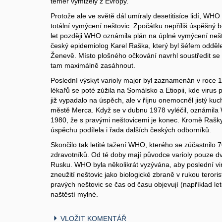
téměř vymizely z Evropy.
Protože ale ve světě dál umíraly desetitisíce lidí, WHO
totální vymýcení neštovic. Zpočátku nepříliš úspěšný 
let později WHO oznámila plán na úplné vymýcení nešt
český epidemiolog Karel Raška, který byl šéfem odd
Ženevě. Místo plošného očkování navrhl soustředit se 
tam maximálně zasáhnout.
Poslední výskyt varioly major byl zaznamenán v roce 
lékařů se poté zúžila na Somálsko a Etiopii, kde virus 
již vypadalo na úspěch, ale v říjnu onemocněl jistý 
městě Merca. Když se v dubnu 1978 vyléčil, oznámila
1980, že s pravými neštovicemi je konec. Kromě Raš
úspěchu podílela i řada dalších českých odborníků.
Skončilo tak letité tažení WHO, kterého se zúčastnilo
zdravotníků. Od té doby mají původce varioly pouze dvě
Rusku. WHO byla několikrát vyzývána, aby poslední viry
zneužití neštovic jako biologické zbraně v rukou teror
pravých neštovic se čas od času objevují (například le
naštěstí mylné.
VLOŽIT KOMENTÁŘ