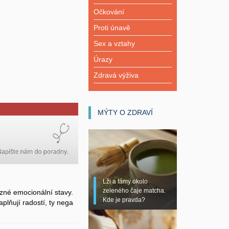
Očkování
Proti únavě
Sex a vztahy
Úrazy
Zdravá výživa
MÝTY O ZDRAVÍ
Lži a fámy okolo
zeleného čaje matcha.
zné emocionální stavy.
Kde je pravda?
plňují radostí, ty nega