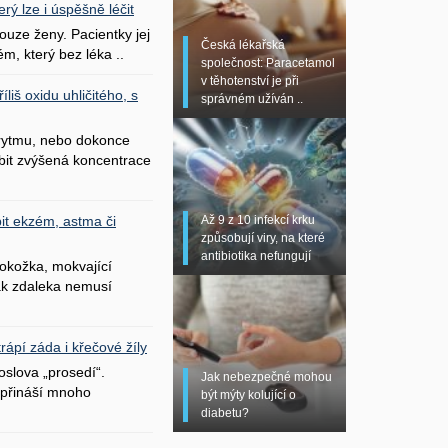
erý lze i úspěšně léčit
uze ženy. Pacientky jej
Česká lékařská
ém, který bez léka ..
společnost: Paracetamol
v těhotenství je při
liš oxidu uhličitého, s
správném užíván ..
 rytmu, nebo dokonce
bit zvýšená koncentrace
Až 9 z 10 infekcí krku
it ekzém, astma či
způsobují viry, na které
antibiotika nefungují
okožka, mokvající
šak zdaleka nemusí
ápí záda i křečové žíly
oslova „prosedí“.
Jak nebezpečné mohou
přináší mnoho
být mýty kolující o
diabetu?